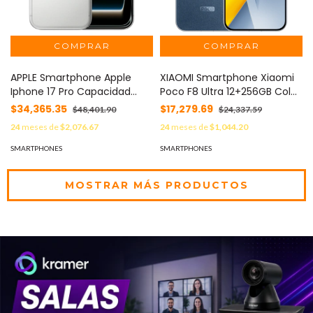
APPLE Smartphone Apple
XIAOMI Smartphone Xiaomi
Iphone 17 Pro Capacidad
Poco F8 Ultra 12+256GB Color
256GB Color Plata MOD:
Azul MOD: POCO F8 ULTRA-
$34,365.35
$17,279.69
$48,401.90
$24,337.59
IPHONE-17 PRO-256-PLATA
12+256-AZUL
24
meses de
$2,076.67
24
meses de
$1,044.20
SMARTPHONES
SMARTPHONES
MOSTRAR MÁS PRODUCTOS