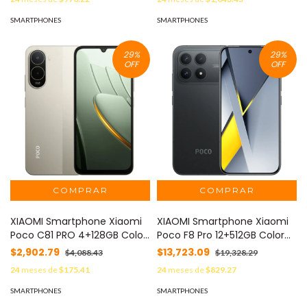
8+256-NEGRO DS
SMARTPHONES
SMARTPHONES
29
%
29
%
OFF
OFF
XIAOMI Smartphone Xiaomi
XIAOMI Smartphone Xiaomi
Poco C81 PRO 4+128GB Color
Poco F8 Pro 12+512GB Color
Dorado MOD: 75868
Negro MOD: POCO F8 PRO-
$2,902.79
$13,723.09
$4,088.43
$19,328.29
12+512-NEGRO
24
meses de
$175.41
24
meses de
$829.27
SMARTPHONES
SMARTPHONES