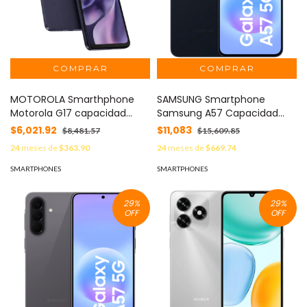
MOTOROLA Smarthphone
SAMSUNG Smartphone
Motorola G17 capacidad
Samsung A57 Capacidad
4+256 color Arandano MOD:
8+256GB Color Azul MOD:
$6,021.92
$11,083
$8,481.57
$15,609.85
PBBJ0026MX
SAM-A57-8+256-AZUL
24
meses de
$363.90
24
meses de
$669.74
SMARTPHONES
SMARTPHONES
29
%
29
%
OFF
OFF