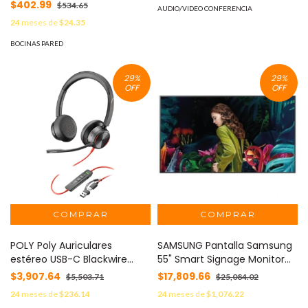
Era 300 blanco MOD:
$402.99
$534.65
AUDIO/VIDEO CONFERENCIA
LDNGLWW1
24
meses de
$24.35
BOCINAS PARED
29
%
29
%
OFF
OFF
POLY Poly Auriculares
SAMSUNG Pantalla Samsung
estéreo USB-C Blackwire
55" Smart Signage Monitor
8225 + Adaptador USB-C/A
Edge Led BLU UHD 3840x2160
$3,907.64
$17,809.66
$5,503.71
$25,084.02
MOD: 8X223AA
MOD: LH55QBCEBGCXGO
24
meses de
$236.14
24
meses de
$1,076.22