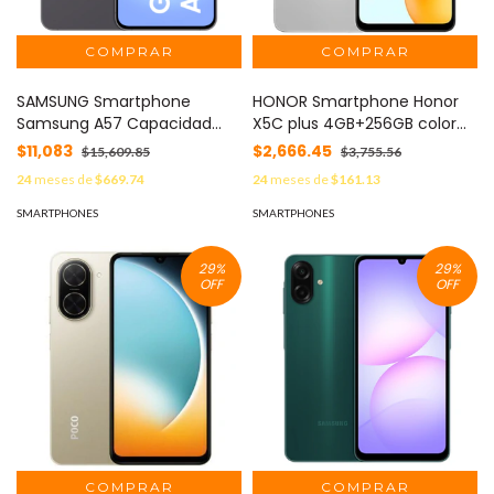
SAMSUNG Smartphone
HONOR Smartphone Honor
Samsung A57 Capacidad
X5C plus 4GB+256GB color
8+256GB Color Gris MOD:
Plata MOD: 5109CEHM
$11,083
$2,666.45
$15,609.85
$3,755.56
SAM-A57-8+256-GRIS
24
meses de
$669.74
24
meses de
$161.13
SMARTPHONES
SMARTPHONES
29
%
29
%
OFF
OFF