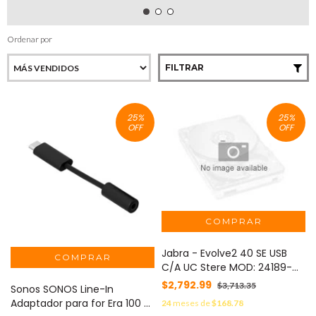
Ordenar por
FILTRAR
25
%
25
%
OFF
OFF
Jabra - Evolve2 40 SE USB
C/A UC Stere MOD: 24189-
989-799
$2,792.99
$3,713.35
Sonos SONOS Line-In
Adaptador para for Era 100 y
24
meses de
$168.78