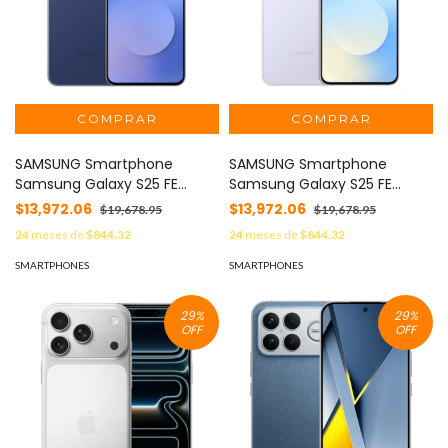
SAMSUNG Smartphone
SAMSUNG Smartphone
Samsung Galaxy S25 FE
Samsung Galaxy S25 FE
8+128GB Color Navy MOD:
8+128GB Color Azul Hielo
$13,972.06
$13,972.06
$19,678.95
$19,678.95
SM-S731BDBLLTM
MOD: SM-S731BLBLLTM
24
meses de
$844.32
24
meses de
$844.32
SMARTPHONES
SMARTPHONES
29
%
29
%
OFF
OFF