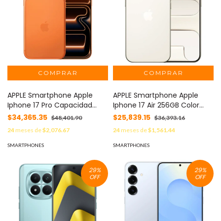
APPLE Smartphone Apple
APPLE Smartphone Apple
Iphone 17 Pro Capacidad
Iphone 17 Air 256GB Color
256GB Color Naranja MOD:
Dorado MOD: IPHONE-17 AIR-
$34,365.35
$25,839.15
$48,401.90
$36,393.16
IPHONE-17 PRO-256-NARANJA
256-DORADO
24
meses de
$2,076.67
24
meses de
$1,561.44
SMARTPHONES
SMARTPHONES
29
%
29
%
OFF
OFF