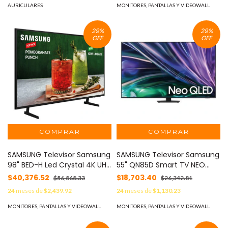
AURICULARES
MONITORES, PANTALLAS Y VIDEOWALL
29
%
29
%
OFF
OFF
SAMSUNG Televisor Samsung
SAMSUNG Televisor Samsung
98" BED-H Led Crystal 4K UHD
55" QN85D Smart TV NEO
Resolución 3840x2160 SMART
QLED Neural Quantum
$40,376.52
$18,703.40
$56,868.33
$26,342.81
TV 16/7 Años de Garantía
Processor 4K (Resolucion
24
meses de
$2,439.92
24
meses de
$1,130.23
MOD: LH98BEDHVGFXZX
3840x2160) MOD:
QN55QN85DBFXZX
MONITORES, PANTALLAS Y VIDEOWALL
MONITORES, PANTALLAS Y VIDEOWALL