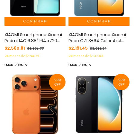
XIAOMI Smartphone Xiaomi
XIAOMI Smartphone Xiaomi
Redmi 14C 6.88" 164 x720
Poco C71 3+64 Color Azul
50+13MP Xiaomi HyperOS
MOD: POCO C71-3+64-AZUL
$2,560.81
$2,191.45
$3,606.77
$3,086.54
128+4GB 5160mAh Color
24
meses de
$154.75
24
meses de
$132.43
Negro MOD: 58574
SMARTPHONES
SMARTPHONES
29
%
29
%
OFF
OFF