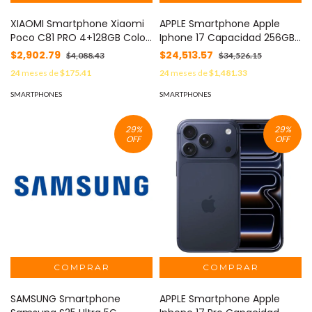
XIAOMI Smartphone Xiaomi
APPLE Smartphone Apple
Poco C81 PRO 4+128GB Color
Iphone 17 Capacidad 256GB
Verde MOD: 75881
Color Azul MOD: IPHONE-17-
$2,902.79
$24,513.57
$4,088.43
$34,526.15
256-AZUL
24
meses de
$175.41
24
meses de
$1,481.33
SMARTPHONES
SMARTPHONES
29
%
29
%
OFF
OFF
SAMSUNG Smartphone
APPLE Smartphone Apple