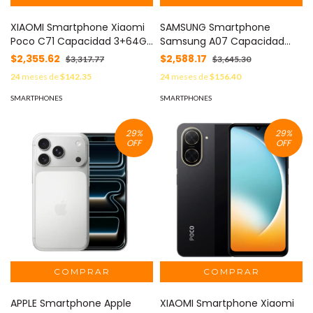
XIAOMI Smartphone Xiaomi
SAMSUNG Smartphone
Poco C71 Capacidad 3+64Gb
Samsung A07 Capacidad
Color Dorado MOD: POCO
4+64GB Color Verde MOD:
$2,355.62
$2,588.17
$3,317.77
$3,645.30
C71-3+64-DORADO
SAM-A07-4+64-VERDE
24
meses de
$142.35
24
meses de
$156.40
SMARTPHONES
SMARTPHONES
29
%
29
%
OFF
OFF
APPLE Smartphone Apple
XIAOMI Smartphone Xiaomi