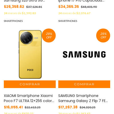
Samsung S25 Ultra 5G
Iphone 17 Pro Capacidad
12+512GB Importado Color
256GB Color Azul MOD:
$26,358.62
$34,365.35
$37,124.81
$48,401.90
Blanco MOD: SAM-S25ULTRA-
IPHONE-17 PRO-256-AZUL
24
meses de
$1,592.83
24
meses de
$2,076.67
12+512-BLANCO-DS
SMARTPHONES
SMARTPHONES
29
%
29
%
OFF
OFF
XIAOMI Smartphone Xiaomi
SAMSUNG Smartphone
Poco F7 ULTRA 12+256 color
Samsung Galaxy Z Flip 7 FE
Amarillo MOD: POCO
8+256GB 5G Importado color
$16,055.41
$17,267.38
$22,613.25
$24,320.25
F7ULTRA-12+256-AMARILLO
Negro MOD: SAM-ZFLIP 7 FE-
24
meses de
$970.22
24
meses de
$1,043.45