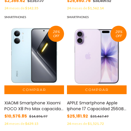
$2,355.62
$25,850.76
$3,317.77
$36,409.52
Gris Titanio MOD: SAM-
24
meses de
$142.35
24
meses de
$1,562.14
S25ULTRA-12+256-GRIS-DS
SMARTPHONES
SMARTPHONES
29
%
29
%
OFF
OFF
XIAOMI Smartphone Xiaomi
APPLE Smartphone Apple
POCO X8 Pro Max capacidad
Iphone 17 Capacidad 256GB
12+256GB color Azul MOD: XI-
Color Lavanda MOD: IPHONE-
$10,576.85
$25,181.92
$14,896.97
$35,467.49
POCO X8 PROMAX-12+256-
17-256-LAVANDA
24
meses de
$639.15
24
meses de
$1,521.72
AZUL