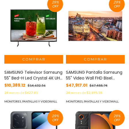
29
%
29
%
OFF
OFF
SAMSUNG Televisor Samsung
SAMSUNG Pantalla Samsung
55" Bed-H Led Crystal 4K UHD
55" Video Wall FHD Bisel
3840x2160
Estrecho 700nit Resolución
$10,389.12
$47,917.01
$14,632.56
$67,488.74
SMARTHDMI/LAN/WIFI 3 Años
1920x1080 MOD:
24
meses de
$627.81
24
meses de
$2,895.58
de Garantía MOD:
LH55VHTEBGBXZA
LH55BEDHVGFXZX
MONITORES, PANTALLAS Y VIDEOWALL
MONITORES, PANTALLAS Y VIDEOWALL
29
%
29
%
OFF
OFF