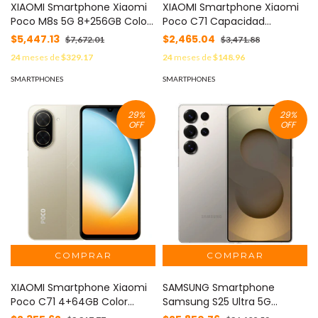
XIAOMI Smartphone Xiaomi
XIAOMI Smartphone Xiaomi
Poco M8s 5G 8+256GB Color
Poco C71 Capacidad
Negro MOD: 78582
4+128Gb Color Negro MOD:
$5,447.13
$2,465.04
$7,672.01
$3,471.88
POCO C71-4+128-NEGRO
24
meses de
$329.17
24
meses de
$148.96
SMARTPHONES
SMARTPHONES
29
%
29
%
OFF
OFF
XIAOMI Smartphone Xiaomi
SAMSUNG Smartphone
Poco C71 4+64GB Color
Samsung S25 Ultra 5G
Dorado MOD: 78647
12+256Gb Importado Color