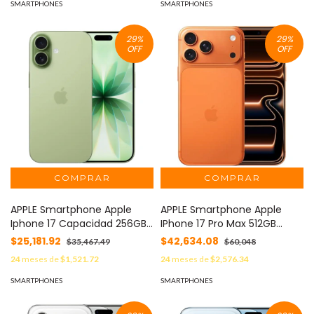
SMARTPHONES
SMARTPHONES
29
%
29
%
OFF
OFF
APPLE Smartphone Apple
APPLE Smartphone Apple
Iphone 17 Capacidad 256GB
IPhone 17 Pro Max 512GB
Color Salvia MOD: IPHONE-17-
Color Naranja MOD: IPHONE-
$25,181.92
$42,634.08
$35,467.49
$60,048
256-SALVIA
17 PM-512-NARANJA
24
meses de
$1,521.72
24
meses de
$2,576.34
SMARTPHONES
SMARTPHONES