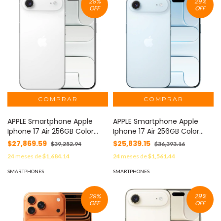
29
%
29
%
OFF
OFF
APPLE Smartphone Apple
APPLE Smartphone Apple
Iphone 17 Air 256GB Color
Iphone 17 Air 256GB Color
Blanco MOD: IPHONE-17 AIR-
Azul MOD: IPHONE-17 AIR-
$27,869.59
$25,839.15
$39,252.94
$36,393.16
256-BLANCO
256-AZUL
24
meses de
$1,684.14
24
meses de
$1,561.44
SMARTPHONES
SMARTPHONES
29
%
29
%
OFF
OFF