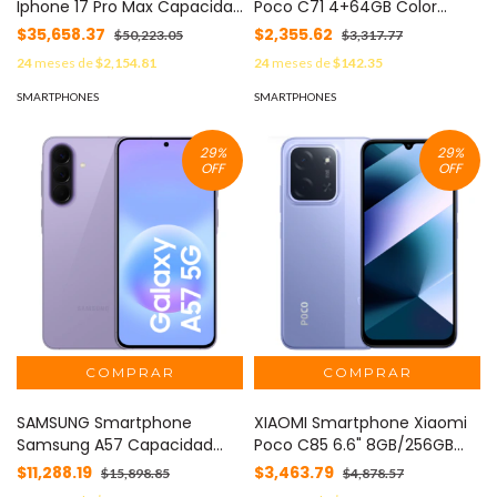
Iphone 17 Pro Max Capacidad
Poco C71 4+64GB Color
256GB Color Plata MOD:
Negro MOD: 78651
$35,658.37
$2,355.62
$50,223.05
$3,317.77
IPHONE-17 PM-256-PLATA
24
meses de
$2,154.81
24
meses de
$142.35
SMARTPHONES
SMARTPHONES
29
%
29
%
OFF
OFF
SAMSUNG Smartphone
XIAOMI Smartphone Xiaomi
Samsung A57 Capacidad
Poco C85 6.6" 8GB/256GB
8+256GB Color Violeta MOD:
Cámara 50MP/8MP Helio
$11,288.19
$3,463.79
$15,898.85
$4,878.57
SAM-A57-8+256-VIOLETA
G81-Ultra Color Purpura MOD: