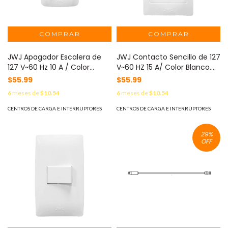
JWJ Apagador Escalera de
JWJ Contacto Sencillo de 127
127 V~60 Hz 10 A / Color
V~60 HZ 15 A/ Color Blanco.
Blanco. MOD: JTL-B72-02
MOD: JTL-B72-22
$55.99
$55.99
6
meses de
$10.54
6
meses de
$10.54
CENTROS DE CARGA E INTERRUPTORES
CENTROS DE CARGA E INTERRUPTORES
29
%
OFF