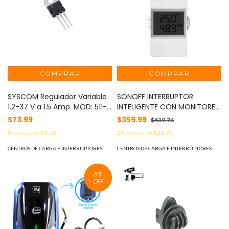
SYSCOM Regulador Variable
SONOFF INTERRUPTOR
1.2-37 V a 1.5 Amp. MOD: 511-
INTELIGENTE CON MONITOREO
LM317T
DE TEMPERATURA Y HUMEDAD
$73.99
$359.99
$439.76
SONOFF THR320D CON
9
meses de
$9.75
24
meses de
$21.75
DISPLAY CONEXIÓN WIFI
2.4GHZ SOPORTA HASTA 20A
CENTROS DE CARGA E INTERRUPTORES
CENTROS DE CARGA E INTERRUPTORES
COMPATIBLE CON ASISTENTES
VIRTUALES MOD: THR320D
5
%
OFF