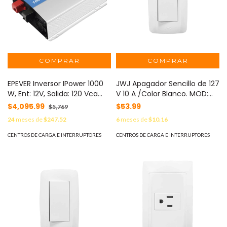
EPEVER Inversor IPower 1000
JWJ Apagador Sencillo de 127
W, Ent: 12V, Salida: 120 Vca
V 10 A /Color Blanco. MOD:
MOD: IP100011
JTL-B72-01
$4,095.99
$53.99
$5,769
24
meses de
$247.52
6
meses de
$10.16
CENTROS DE CARGA E INTERRUPTORES
CENTROS DE CARGA E INTERRUPTORES