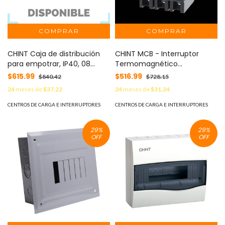
CHINT Caja de distribución
CHINT MCB - Interruptor
para empotrar, IP40, 08
Termomagnético
módulos (SKU: 8101006)
Enchufable, Serie: B2Q, 3P,
$615.99
$516.99
$840.42
$728.15
MOD: CD40E08
40A, 240V (SKU:1002299)
24
meses de
$37.22
24
meses de
$31.24
MOD: B2QP340E
CENTROS DE CARGA E INTERRUPTORES
CENTROS DE CARGA E INTERRUPTORES
29
%
29
%
OFF
OFF