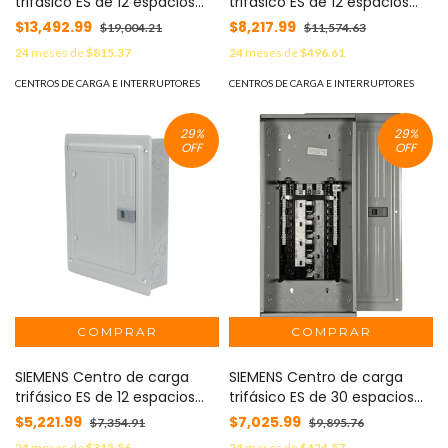
trifásico ES de 12 espacios
trifásico ES de 12 espacios
para 24 circuitos,
para 24 circuitos,
$13,492.99
$8,217.99
$19,004.21
$11,574.63
120/240vca, Barra de
120/240vca, Barra de
24
meses de
$815.37
24
meses de
$496.61
aluminio, Nema 1, uso
aluminio, Nema 1, uso
interior. Incluye tapa. MOD:
interior. Incluye tapa. MOD:
CENTROS DE CARGA E INTERRUPTORES
CENTROS DE CARGA E INTERRUPTORES
S1224B3100
S2442L3200
29
%
29
%
OFF
OFF
SIEMENS Centro de carga
SIEMENS Centro de carga
trifásico ES de 12 espacios
trifásico ES de 30 espacios
para 24 circuitos,
para 48 circuitos,
$5,221.99
$7,025.99
$7,354.91
$9,895.76
120/240vca, Barra de
120/240vca, Barra de
24
meses de
$315.56
24
meses de
$424.57