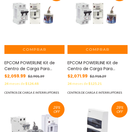
EPCOM POWERLINE Kit de
EPCOM POWERLINE Kit de
Centro de Carga Para
Centro de Carga Para
Corriente Directa, Breaker de
Corriente Directa, Breaker de
$2,059.99
$2,071.99
$2,901.39
$2,918.29
hasta 800 Vcc de 32 A con
hasta 800 Vcc de 20 A con
24
meses de
$124.48
24
meses de
$125.21
Supresor de Descargas
Supresor de Descargas
Atmosféricas. MOD: PL32ACD
Atmosféricas. MOD: PL20ACD
CENTROS DE CARGA E INTERRUPTORES
CENTROS DE CARGA E INTERRUPTORES
29
%
29
%
OFF
OFF