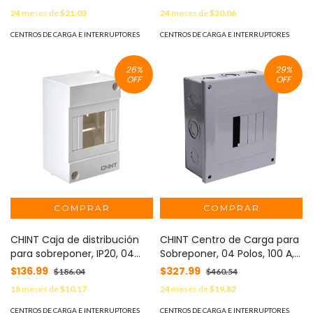
50A, 240V (SKU:1002285)
40A, 240V (SKU:1002283)
24
meses de
$21.03
24
meses de
$20.06
MOD: B2QP250E
MOD: B2QP240E
CENTROS DE CARGA E INTERRUPTORES
CENTROS DE CARGA E INTERRUPTORES
26
%
29
%
OFF
OFF
CHINT Caja de distribución
CHINT Centro de Carga para
para sobreponer, IP20, 04
Sobreponer, 04 Polos, 100 A, 1
módulos (SKU:8101001) MOD:
Fase 3 Hilos, 120/240 V AC,
$136.99
$327.99
$186.04
$460.54
CD20S04
60Hz MOD: C2Q04S
18
meses de
$10.17
24
meses de
$19.82
CENTROS DE CARGA E INTERRUPTORES
CENTROS DE CARGA E INTERRUPTORES