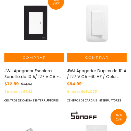
OFF
JWJ Apagador Escalera
JWJ Apagador Duplex de 10 A
Sencillo de 10 A/ 127 V CA ~
/ 127 V CA ~60 HZ / Color
60 Hz / Placa Negra. MOD:
Blanco. MOD: JTL-B72-05
$72.99
$54.99
$74.96
JTL-F7602
9
meses de
$9.62
6
meses de
$10.35
CENTROS DE CARGA E INTERRUPTORES
CENTROS DE CARGA E INTERRUPTORES
18
%
OFF