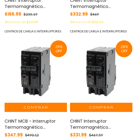
CHINT Interruptor
CHINT Interruptor
Termomagnético
Termomagnético
Enchufable, Serie: B2Q, 1P,
Enchufable, Serie: B2Q, 2P,
$166.99
$332.99
$235.19
$469
60A, 120/240V (SKU:1002270)
60A, 240V (SKU:1002286)
24
meses de
$10.09
24
meses de
$20.12
MOD: B2QP160E
MOD: B2QP260E
CENTROS DE CARGA E INTERRUPTORES
CENTROS DE CARGA E INTERRUPTORES
29
%
29
%
OFF
OFF
CHINT MCB - Interruptor
CHINT Interruptor
Termomagnético
Termomagnético
Enchufable, Serie: B2Q, 2P,
Enchufable, Serie: B2Q, 2P,
$347.99
$331.99
$490.12
$467.59