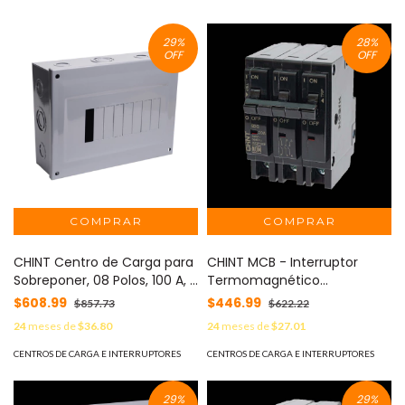
29
%
28
%
OFF
OFF
CHINT Centro de Carga para
CHINT MCB - Interruptor
Sobreponer, 08 Polos, 100 A, 1
Termomagnético
Fase 3 Hilos, 120/240 V AC,
Enchufable, Serie: B2Q, 3P,
$608.99
$446.99
$857.73
$622.22
60Hz MOD: C2Q08S
15A, 240V (SKU:1002294)
24
meses de
$36.80
24
meses de
$27.01
MOD: B2QP315E
CENTROS DE CARGA E INTERRUPTORES
CENTROS DE CARGA E INTERRUPTORES
29
%
29
%