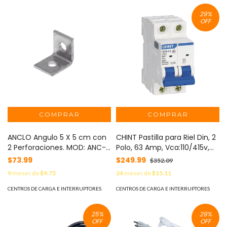
29
%
OFF
ANCLO Angulo 5 X 5 cm con
CHINT Pastilla para Riel Din, 2
2 Perforaciones. MOD: ANC-
Polo, 63 Amp, Vca:110/415v,
HC01
6kA, Catálogo: NXB632PC63,
$73.99
$249.99
$352.09
Serie: NXB-63. MOD:
9
meses de
$9.75
24
meses de
$15.11
NXB632PC63
CENTROS DE CARGA E INTERRUPTORES
CENTROS DE CARGA E INTERRUPTORES
25
%
29
%
OFF
OFF