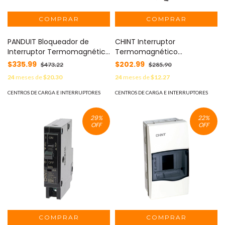
PANDUIT Bloqueador de
CHINT Interruptor
Interruptor Termomagnético
Termomagnético
tipo Riel DIN o Mini
Enchufable, Serie: B2Q, 1P,
$335.99
$202.99
$473.22
$285.90
Interruptor. Color rojo PSL-
50A, 120/240V (SKU:1002269)
24
meses de
$20.30
24
meses de
$12.27
MCBNT
MOD: B2QP150E
CENTROS DE CARGA E INTERRUPTORES
CENTROS DE CARGA E INTERRUPTORES
29
%
22
%
OFF
OFF