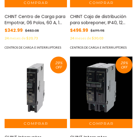
CHINT Centro de Carga para
CHINT Caja de distribución
Empotrar, 06 Polos, 60 A, 1
para sobreponer, IP40, 12
Fase 3 Hilos, 120/240 V AC,
módulos (SKU: 8101007)
$342.99
$496.99
$483.08
$699.98
60Hz MOD: C2Q06E
MOD: CD40S12
24
meses de
$20.73
24
meses de
$30.03
CENTROS DE CARGA E INTERRUPTORES
CENTROS DE CARGA E INTERRUPTORES
29
%
29
%
OFF
OFF