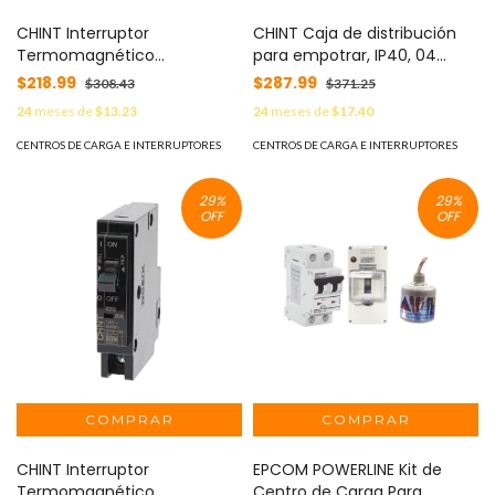
CHINT Interruptor
CHINT Caja de distribución
Termomagnético
para empotrar, IP40, 04
Enchufable, Serie: B2Q, 1P,
módulos (SKU:8101005) MOD:
$218.99
$287.99
$308.43
$371.25
15A, 120/240V (SKU:1002262 )
CD40E04
24
meses de
$13.23
24
meses de
$17.40
MOD: B2QP115E
CENTROS DE CARGA E INTERRUPTORES
CENTROS DE CARGA E INTERRUPTORES
29
%
29
%
OFF
OFF
CHINT Interruptor
EPCOM POWERLINE Kit de
Termomagnético
Centro de Carga Para