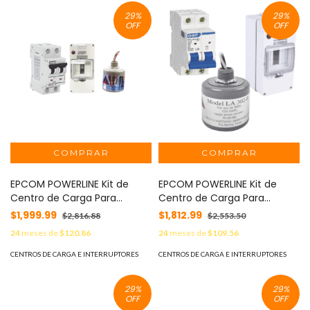
29
%
29
%
OFF
OFF
EPCOM POWERLINE Kit de
EPCOM POWERLINE Kit de
Centro de Carga Para
Centro de Carga Para
Corriente Directa, Breaker de
Corriente Alterna, Breaker de
$1,999.99
$1,812.99
$2,816.88
$2,553.50
hasta 800 Vcc de 63 A con
hasta 400 Vca de 16 A con
24
meses de
$120.86
24
meses de
$109.56
Supresor de Descargas
Supresor de Picos
Atmosféricas. MOD: PL63ACD
Transitorios. MOD: PL16ACA
CENTROS DE CARGA E INTERRUPTORES
CENTROS DE CARGA E INTERRUPTORES
29
%
29
%
OFF
OFF