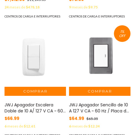
Frecuencia / Modelos 12-24
24
meses de
$478.18
9
meses de
$9.75
VDC / Carga 3 Etapas / 3
Salidas / Protección IP21
CENTROS DE CARGA E INTERRUPTORES
CENTROS DE CARGA E INTERRUPTORES
MOD: CC12/30
1
%
OFF
JWJ Apagador Escalera
JWJ Apagador Sencillo de 10
Doble de 10 A/ 127 V CA ~ 60
A 127 V CA ~ 60 Hz / Placa de
Hz / 1 1/2 Módulos / Color
Acero. MOD: JTL-E7501
$66.99
$64.99
$65.35
Blanco. MOD: JTL-C7306
6
meses de
$12.61
6
meses de
$12.24