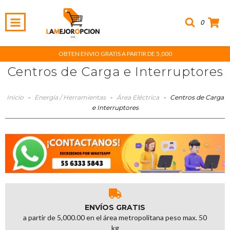
0
OBTEN ENVIO GRATIS A PARTIR DE 5,000
Centros de Carga e Interruptores
Inicio
-
Energía / Herramientas
-
Área Eléctrica
-
Centros de Carga
e Interruptores
ENVÍOS GRATIS
a partir de 5,000.00 en el área metropolitana peso max. 50
kg