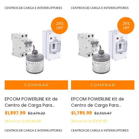
Supresor de Picos
Supresor de Picos
Transitorios. MOD: PL63ACA
Transitorios. MOD: PL20ACA
CENTROS DE CARGA E INTERRUPTORES
CENTROS DE CARGA E INTERRUPTORES
29
%
29
%
OFF
OFF
EPCOM POWERLINE Kit de
EPCOM POWERLINE Kit de
Centro de Carga Para
Centro de Carga Para
Corriente Alterna, Breaker de
Corriente Alterna, Breaker de
$1,897.99
$1,785.99
$2,673.22
$2,515.47
hasta 400 Vca de 40 A con
hasta 400 Vca de 10 A con
24
meses de
$114.69
24
meses de
$107.93
Supresor de Picos
Supresor de Picos
Transitorios. MOD: PL40ACA
Transitorios. MOD: PL10ACA
CENTROS DE CARGA E INTERRUPTORES
CENTROS DE CARGA E INTERRUPTORES