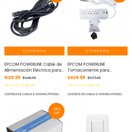
EPCOM POWERLINE Cable de
EPCOM POWERLINE
Alimentación Eléctrica para
Tomacorriente para
120-240 Vca / 3 metros
Escritorio / Cuenta con
$125.99
$409.99
$168.92
$577.45
MOD: ACCORD3M
Bracket Ajustable a
18
meses de
$9.35
24
meses de
$24.78
Diferentes Grosores / 3
Contactos 110VCA / 2
CENTROS DE CARGA E INTERRUPTORES
CENTROS DE CARGA E INTERRUPTORES
Contactos para Carga USB (
1 contacto USB-A + 1
29
%
contacto USB-C ) MOD: EM-
OFF
3AC-WH