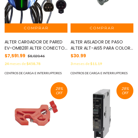
ALTER CARGADOR DE PARED
ALTER AISLADOR DE PASO
EV-OMB281 ALTER CONECTOR
ALTER ALT-AIS5 PARA COLOR
DUAL TIPO 1 Y TIPO 2 CON
NEGRO PARA CERCAS
$7,591.99
$30.99
$8,020.46
ENTRADA/SALIDA 120-240VCA
ELECTRIFICADAS MOD: ALT-
24
meses de
$458.78
3
meses de
$11.19
POTENCIA MAX 7.6 KW IP54,
AIS5 NEGRO
SIN PLUG DE CORRIENTE
CENTROS DE CARGA E INTERRUPTORES
CENTROS DE CARGA E INTERRUPTORES
ELECTRICA MOD: EV-OMB281
29
%
29
%
OFF
OFF