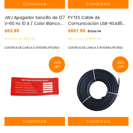
JWJ Apagador Sencillo de 127
PYTES Cable de
V~60 Hz 10 A / Color Blanco.
Comunicación USB-RS485
MOD: JTL-B72-35
p/Baterias PYTES MOD:
$53.99
$657.99
$926.74
RS23248100R
6
meses de
$10.16
24
meses de
$39.76
CENTROS DE CARGA E INTERRUPTORES
CENTROS DE CARGA E INTERRUPTORES
29
%
29
%
OFF
OFF