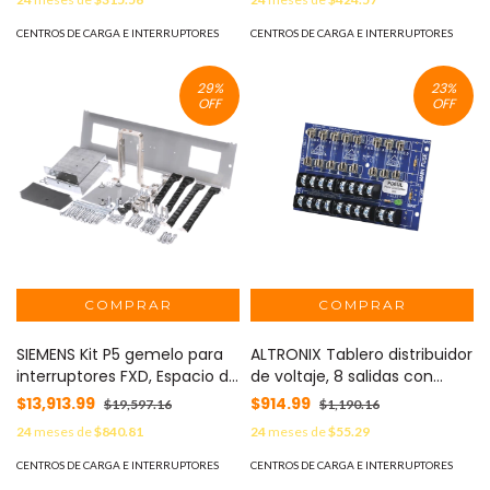
aluminio, Nema 1, uso
aluminio, Nema 1, uso
interior. Incluye tapa. MOD:
interior. Incluye tapa. MOD:
CENTROS DE CARGA E INTERRUPTORES
CENTROS DE CARGA E INTERRUPTORES
SN1224L1125
SN3048L1200
29
%
23
%
OFF
OFF
SIEMENS Kit P5 gemelo para
ALTRONIX Tablero distribuidor
interruptores FXD, Espacio de
de voltaje, 8 salidas con
5¨, Incluye tapa MOD: SF6D
fusible de protección. Para
$13,913.99
$914.99
$19,597.16
$1,190.16
uso con Fuentes de poder
24
meses de
$840.81
24
meses de
$55.29
ALTRONIX. MOD: PD8UL
CENTROS DE CARGA E INTERRUPTORES
CENTROS DE CARGA E INTERRUPTORES