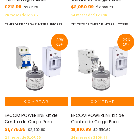
Enchufable, Serie: B2Q, 1P,
Corriente Directa, Breaker de
$212.99
$2,050.99
$299.98
$2,888.71
20A, 120/240V (SKU:1002263)
hasta 800 Vcc de 40 A con
24
meses de
$12.87
24
meses de
$123.94
MOD: B2QP120E
Supresor de Descargas
Atmosféricas. MOD:
CENTROS DE CARGA E INTERRUPTORES
CENTROS DE CARGA E INTERRUPTORES
PL40ACD
29
%
29
%
OFF
OFF
EPCOM POWERLINE Kit de
EPCOM POWERLINE Kit de
Centro de Carga Para
Centro de Carga Para
Corriente Alterna, Breaker de
Corriente Alterna, Breaker de
$1,776.99
$1,810.99
$2,502.80
$2,550.69
hasta 400 Vca de 63 A con
hasta 400 Vca de 20 A con
24
meses de
$107.38
24
meses de
$109.44