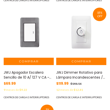
CENTROS DE CARGA E INTERRUPTORES
CENTROS DE CARGA E INTERRUPTORES
18
%
OFF
JWJ Apagador Escalera
JWJ Dimmer Rotativo para
Sencillo de 10 A/ 127 V CA ~
Lámpara Incandescentes /
60 Hz / Placa de Acero. MOD:
300 W 127 V CA / Color
$69.99
$119.99
$146.16
JTL-E7502
Blanco. MOD: JTL-C7329
9
meses de
$9.22
12
meses de
$12.41
CENTROS DE CARGA E INTERRUPTORES
CENTROS DE CARGA E INTERRUPTORES
3
%