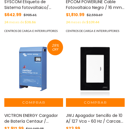
SYSCOM Etiqueta de
EPCOM POWERLINE Cable
Sistema fotovoltaico/
Fotovoltaico Negro / 16 mm²
Paquete con 20 MOD:
( 6 AWG) / Material COBRE /
$642.99
$1,810.99
$905.61
$2,550.69
PVLSYSTEMPV/20
2000V / Rollo de 50 m MOD:
24
meses de
$38.86
24
meses de
$109.44
CBLPV6B/50
CENTROS DE CARGA E INTERRUPTORES
CENTROS DE CARGA E INTERRUPTORES
29
%
OFF
VICTRON ENERGY Cargador
JWJ Apagador Sencillo de 10
de Batería Centaur /
A/ 127 Vca ~ 60 Hz / Carcasa
Tecnología de Alta
Negra. MOD: JTL-F7601
$7,912.99
$73.99
$11,145.05