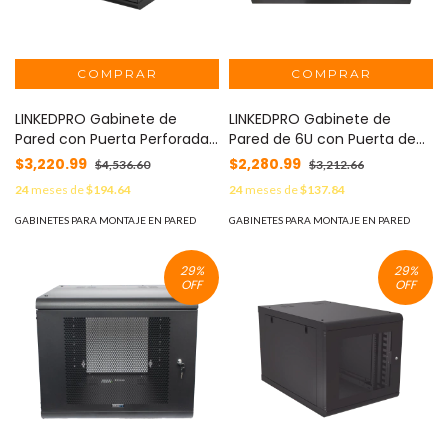
LINKEDPRO Gabinete de
LINKEDPRO Gabinete de
Pared con Puerta Perforada,
Pared de 6U con Puerta de
635mm de Profundidad, 6U
Cristal Templado, 455 mm
$3,220.99
$2,280.99
$4,536.60
$3,212.66
Rack de 19 in, Acero
de Profundidad Total, Rack
24
meses de
$194.64
24
meses de
$137.84
Reforzado MOD: SR-1906-
de 19in, Acero Reforzado
GN2P
Color Negro. MOD: SR-1906-
GABINETES PARA MONTAJE EN PARED
GABINETES PARA MONTAJE EN PARED
LH3G
29
%
29
%
OFF
OFF