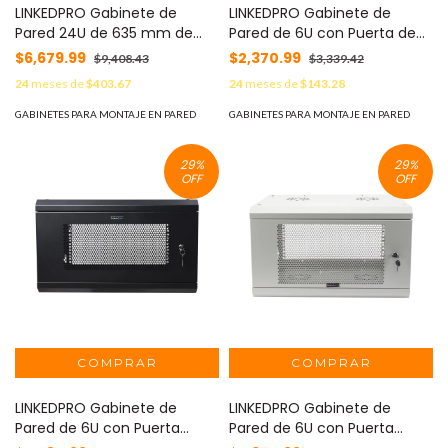
LINKEDPRO Gabinete de
LINKEDPRO Gabinete de
Pared 24U de 635 mm de
Pared de 6U con Puerta de
Profundidad, Rack de 19
Cristal Templado, 455 mm
$6,679.99
$2,370.99
$9,408.43
$3,339.42
pulgadas en Acero
de Profundidad Total, Rack
24
meses de
$403.67
24
meses de
$143.28
Reforzado: Compacto y
de 19'', Acero Reforzado
Resistente para Soluciones
Color Gris Mate MOD:
GABINETES PARA MONTAJE EN PARED
GABINETES PARA MONTAJE EN PARED
Profesionales MOD: SR-1924-
SR1906LH3GW
GN2G
29
%
29
%
OFF
OFF
LINKEDPRO Gabinete de
LINKEDPRO Gabinete de
Pared de 6U con Puerta
Pared de 6U con Puerta