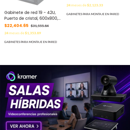
estática máxima 1500 kg,
24
meses de
$2,123.33
INTELLINET 713276
Gabinete de red 19 - 42U,
GABINETES PARA MONTAJE EN PARED
Puerta de cristal, 600x800,
Flatpack, IP20, Carga
$22,404.65
$31,555.84
estática máxima 1500 kg,
24
meses de
$1,353.89
INTELLINET 713184
GABINETES PARA MONTAJE EN PARED