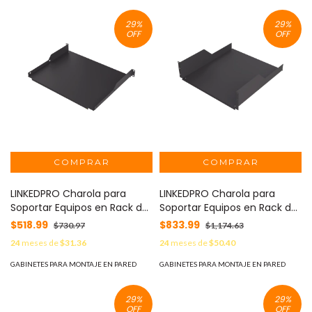
29
%
29
%
OFF
OFF
LINKEDPRO Charola para
LINKEDPRO Charola para
Soportar Equipos en Rack de
Soportar Equipos en Rack de
19 in, Profundidad de 34 cm,
19 in, Profundidad de 50 cm,
$518.99
$833.99
$730.97
$1,174.63
Color Negro, 1U MOD: SCH-
Color Negro, 3U MOD: SCH-
24
meses de
$31.36
24
meses de
$50.40
34-1U
50-3U
GABINETES PARA MONTAJE EN PARED
GABINETES PARA MONTAJE EN PARED
29
%
29
%
OFF
OFF