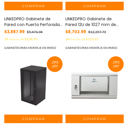
LINKEDPRO Gabinete de
LINKEDPRO Gabinete de
Pared con Puerta Perforada,
Pared 12U de 1027 mm de
635mm de Profundidad, 9U
Profundidad: Máxima
$3,887.99
$8,702.99
$5,476.04
$12,257.73
Rack de 19 in, Acero
Profundidad y Protección en
24
meses de
$234.95
24
meses de
$525.91
Reforzado MOD: SR-1909-
Acero Reforzado, Ideal para
GN2P
UPS y Servidores de 19" MOD:
GABINETES PARA MONTAJE EN PARED
GABINETES PARA MONTAJE EN PARED
SR-1912-GN2DG
29
%
29
%
OFF
OFF