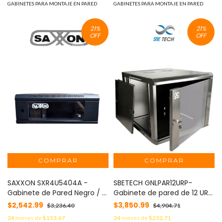
40 cm #SXNDESCUENTO
GABINETES PARA MONTAJE EN PARED
GABINETES PARA MONTAJE EN PARED
21
%
21
%
OFF
OFF
SAXXON SXR4U5404A -
SBETECH GNLPAR12URP-
Gabinete de Pared Negro / 4
Gabinete de pared de 12 UR
UR / Puerta de Vidrio
con capacidad de carga de
$2,542.99
$3,850.99
$3,236.40
$4,904.71
Templado / Alto 28 cm /
60 Kg, dimensiones
24
meses de
$153.67
24
meses de
$232.71