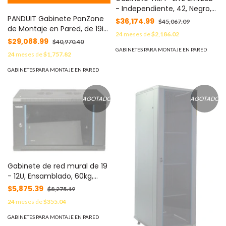
- Independiente, 42, Negro,
PANDUIT Gabinete PanZone
1361 kg, 199, 4 cm
$36,174.99
$45,067.09
de Montaje en Pared, de 19in,
24
meses de
$2,186.02
Puerta Ventilada, 26 UR,
$29,088.99
$40,970.40
635mm de Profundidad,
GABINETES PARA MONTAJE EN PARED
24
meses de
$1,757.82
Color Negro MOD:
PZWMC26P
GABINETES PARA MONTAJE EN PARED
AGOTADO
AGOTADO
Gabinete de red mural de 19
- 12U, Ensamblado, 60kg,
600x450, INTELLINET 203869
$5,875.39
$8,275.19
24
meses de
$355.04
GABINETES PARA MONTAJE EN PARED