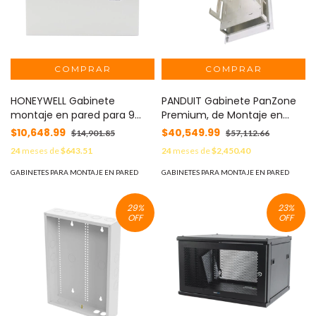
HONEYWELL Gabinete
PANDUIT Gabinete PanZone
montaje en pared para 9
Premium, de Montaje en
tarjetas modulares PW7000
Techo, Con 8 UR Para Equipo
$10,648.99
$40,549.99
$14,901.85
$57,112.66
MOD: PW5K2ENC1
Pasivo, Fabricado en Acero,
24
meses de
$643.51
24
meses de
$2,450.40
Color Blanco MOD: PZICE
GABINETES PARA MONTAJE EN PARED
GABINETES PARA MONTAJE EN PARED
29
%
23
%
OFF
OFF