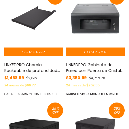
LINKEDPRO Charola
LINKEDPRO Gabinete de
Rackeable de profundidad
Pared con Puerta de Cristal
ajustable para Soportar
Templado, 635mm de
$1,468.99
$3,350.99
$2,069
$4,719.70
Equipos en Rack de 19 in,
Profundidad, 4U Rack de 19'',
24
meses de
$88.77
24
meses de
$202.50
Doble Fijación, Color Negro,
Acero Reforzado MOD: SR-
3U MOD: SCH-D70-1U
1904-GN2G
GABINETES PARA MONTAJE EN PARED
GABINETES PARA MONTAJE EN PARED
29
%
29
%
OFF
OFF