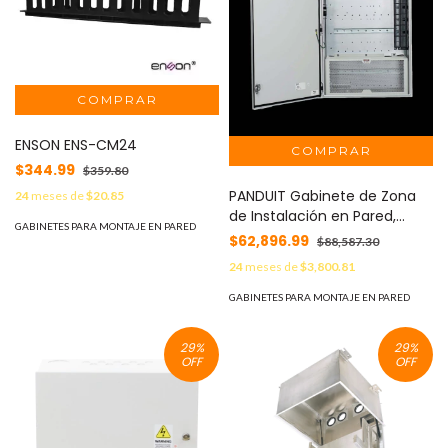
ENSON ENS-CM24
$344.99
$359.80
PANDUIT Gabinete de Zona
24
meses de
$20.85
de Instalación en Pared,
GABINETES PARA MONTAJE EN PARED
Diseñado Para Dos Switches,
$62,896.99
$88,587.30
Uso Industrial con
24
meses de
$3,800.81
Clasificación UL tipo IP66 y
4/12, Color Gris MOD: Z23C-S
GABINETES PARA MONTAJE EN PARED
29
%
29
%
OFF
OFF