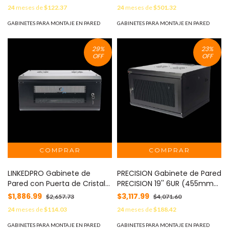
LPW09450B
Rack 19" de 12 Unidades.
24
meses de
$122.37
24
meses de
$501.32
Ventana de Cristal
Templado. MOD:
GABINETES PARA MONTAJE EN PARED
GABINETES PARA MONTAJE EN PARED
SR1912GAPV5
29
%
23
%
OFF
OFF
LINKEDPRO Gabinete de
PRECISION Gabinete de Pared
Pared con Puerta de Cristal
PRECISION 19'' 6UR (455mm)
Templado, 635mm de
- Puerta Perforada Incluye: 2
$1,886.99
$3,117.99
$2,657.73
$4,071.60
Profundidad, 4U Rack de 19'',
Ventiladores y Panel Cepillo
24
meses de
$114.03
24
meses de
$188.42
Acero Reforzado MOD:
MOD: PS-06-550D
SR1904LH3G
GABINETES PARA MONTAJE EN PARED
GABINETES PARA MONTAJE EN PARED