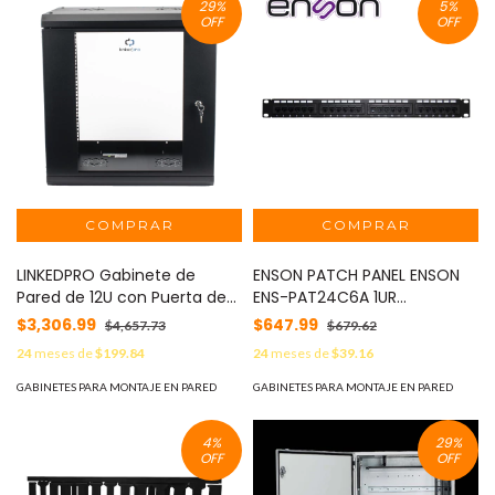
29
%
5
%
OFF
OFF
LINKEDPRO Gabinete de
ENSON PATCH PANEL ENSON
Pared de 12U con Puerta de
ENS-PAT24C6A 1UR
Cristal Templado, 455 mm
PRECARGADO CAT6A 24
$3,306.99
$647.99
$4,657.73
$679.62
de Profundidad, Rack de 19'',
PUERTOS MONTAJE EN RACK
24
meses de
$199.84
24
meses de
$39.16
Acero Reforzado Color
ESTANDAR 19 PULGADAS MOD:
Negro. MOD: SR1912LH3G
ENS-PAT24C6A
GABINETES PARA MONTAJE EN PARED
GABINETES PARA MONTAJE EN PARED
4
%
29
%
OFF
OFF