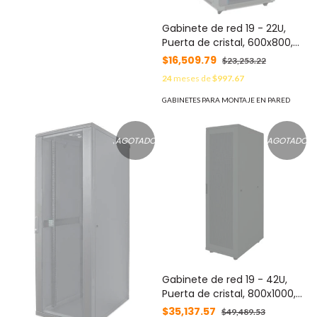
Gabinete de red 19 - 22U,
Puerta de cristal, 600x800,
Flatpack, IP20, Carga
$16,509.79
$23,253.22
estática máxima 1500 kg,
24
meses de
$997.67
INTELLINET 713085
GABINETES PARA MONTAJE EN PARED
AGOTADO
AGOTADO
Gabinete de red 19 - 42U,
Puerta de cristal, 800x1000,
Flatpack, IP20, Carga
$35,137.57
$49,489.53