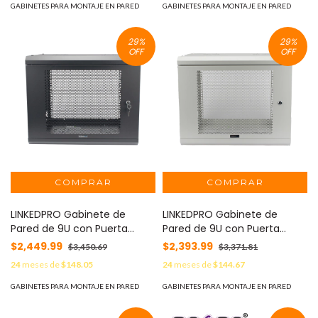
Negro. MOD: SR1909LH3G
MOD: SR1909LH3GW
GABINETES PARA MONTAJE EN PARED
GABINETES PARA MONTAJE EN PARED
29
%
29
%
OFF
OFF
LINKEDPRO Gabinete de
LINKEDPRO Gabinete de
Pared de 9U con Puerta
Pared de 9U con Puerta
Perforada, 455 mm de
Perforada 455 mm de
$2,449.99
$2,393.99
$3,450.69
$3,371.81
Profundidad, Rack de 19'',
Profundidad, Rack de 19'',
24
meses de
$148.05
24
meses de
$144.67
Acero Reforzado Color
Acero Reforzado Color Gris
Negro. MOD: SR1909LH3P
Mate MOD: SR1909LH3PW
GABINETES PARA MONTAJE EN PARED
GABINETES PARA MONTAJE EN PARED