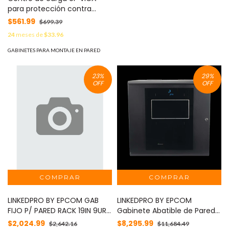
para protección contra
sobretensiónes - 10 NEMA 5-
$561.99
$699.39
15R con supresor de picos, 3
24
meses de
$33.96
puertos USB-A y 1 USB-C. -
Montaje pared
GABINETES PARA MONTAJE EN PARED
23
%
29
%
OFF
OFF
LINKEDPRO BY EPCOM GAB
LINKEDPRO BY EPCOM
FIJO P/ PARED RACK 19IN 9UR
Gabinete Abatible de Pared
PUERTA RACK 19IN 9UR MOD:
(Con Marco Trasero) con
$2,024.99
$8,295.99
$2,642.16
$11,684.49