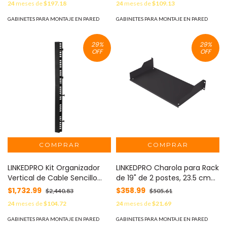
24
meses de
$197.18
24
meses de
$109.13
profundidad
GABINETES PARA MONTAJE EN PARED
GABINETES PARA MONTAJE EN PARED
29
%
29
%
OFF
OFF
LINKEDPRO Kit Organizador
LINKEDPRO Charola para Rack
Vertical de Cable Sencillo
de 19" de 2 postes, 23.5 cm
para Rack EIRL-5545 MOD:
de Profundidad, 2 Unidades
$1,732.99
$358.99
$2,440.83
$505.61
LPVM45KIT
de rack MOD: SCH-23-2U
24
meses de
$104.72
24
meses de
$21.69
GABINETES PARA MONTAJE EN PARED
GABINETES PARA MONTAJE EN PARED