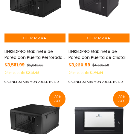
LINKEDPRO Gabinete de
LINKEDPRO Gabinete de
Pared con Puerta Perforada,
Pared con Puerta de Cristal
635mm de Profundidad, 4U
Templado, 635 mm de
$3,581.99
$3,220.99
$5,045.05
$4,536.60
Rack de 19 in, Acero
Profundidad, 6U Rack de 19
24
meses de
$216.46
24
meses de
$194.64
Reforzado MOD: SR-1904-
in, Acero Reforzado MOD: SR-
GN2P
1906-GN2G
GABINETES PARA MONTAJE EN PARED
GABINETES PARA MONTAJE EN PARED
29
%
29
%
OFF
OFF