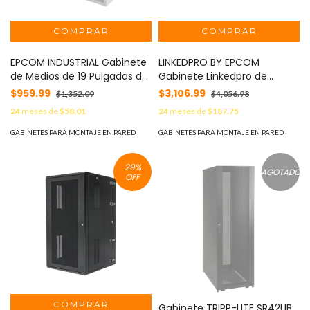
EPCOM INDUSTRIAL Gabinete
LINKEDPRO BY EPCOM
de Medios de 19 Pulgadas de
Gabinete Linkedpro de
alto, para Empotrar en Pared
Montaje en Pared, 19in,
$959.99
$3,106.99
$1,352.09
$4,056.98
(360 x 478 x 95 mm). MOD:
Puerta Perforada, 6 UR, 450
24
meses de
$58.01
24
meses de
$187.75
EI-GTR-19
mm de Profundidad, Color
Negro LW-06-05-06-UB
GABINETES PARA MONTAJE EN PARED
GABINETES PARA MONTAJE EN PARED
29
%
AGOTADO
OFF
Gabinete TRIPP-LITE SR42UB