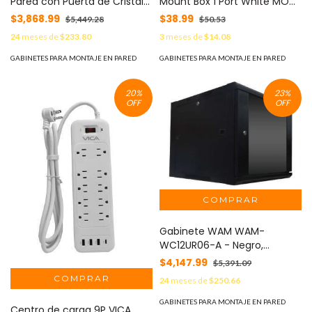
Pared con Puerta de Cristal
Mount Box 1 Port White MOD:
Templado, 455mm de
AE180NXT09
$3,868.99
$38.99
$5,449.28
$50.53
Profundidad, 12U Rack de 19'',
24
meses de
$233.80
3
meses de
$14.08
Acero Reforzado MOD:
SR1912LH3GA
GABINETES PARA MONTAJE EN PARED
GABINETES PARA MONTAJE EN PARED
20
%
23
%
OFF
OFF
Gabinete WAM WAM-
WC12UR06-A - Negro,
Gabinete Para Montaje, 12UR,
$4,147.99
$5,391.09
19 pulgadas
24
meses de
$250.66
GABINETES PARA MONTAJE EN PARED
Centro de carga 9P VICA