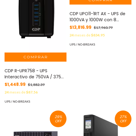
CDP UPO11-1RT AX - UPS de
1000VA y 1000W con 8
terminales, 4 programables,
$13,816.99
$17,960.79
pantalla LCD, 5 min de
24
meses de
$834.95
respaldo a carga completa,
disponible sobre pedido.
UPS / NO-BREAKS
#2025CDP
CDP R-UPR758 - UPS
Interactivo de 750VA / 375W
con 8 terminales de salida: 4
$1,448.99
$1,882.39
con respaldo y 4 con
24
meses de
$87.56
supresión de picos. Incluye
batería de 12V 7AH, libre de
UPS / NO-BREAKS
mantenimiento.#2025CDP
#PROMOCDP
29
%
27
%
OFF
OFF