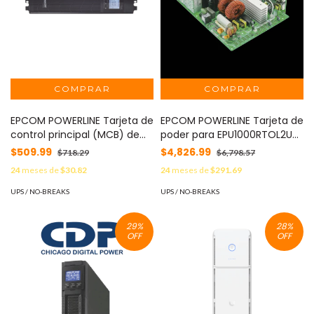
EPCOM POWERLINE Tarjeta de
EPCOM POWERLINE Tarjeta de
control principal (MCB) de
poder para EPU1000RTOL2U
repuesto para UPS
MOD: PWREPU1000RTOL2U
$509.99
$4,826.99
$718.29
$6,798.57
EPU1000RTOL2U MOD:
24
meses de
$30.82
24
meses de
$291.69
EPU1000RTOL2UMCB
UPS / NO-BREAKS
UPS / NO-BREAKS
29
%
28
%
OFF
OFF