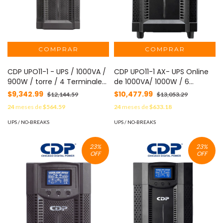
CDP UPO11-1 - UPS / 1000VA /
CDP UPO11-1 AX- UPS Online
900W / torre / 4 Terminales
de 1000VA/ 1000W / 6
de salida / Pantalla LCD /
Terminales de salida / 2 son
$9,342.99
$10,477.99
$12,144.59
$13,053.29
Baterias 12V a 9AH X 2 /
programables / Pantalla LCD
24
meses de
$564.59
24
meses de
$633.18
Voltaje de entrada 120VCA
/ Entrada para banco de
#CDPDL
baterías / Respaldo 5min a
UPS / NO-BREAKS
UPS / NO-BREAKS
carga completa#2025CDP
23
%
23
%
OFF
OFF