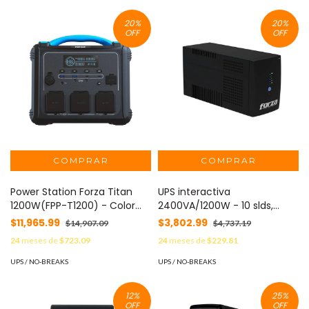
20
%
20
%
OFF
OFF
Power Station Forza Titan
UPS interactiva
1200W(FPP-T1200) - Color
2400VA/1200W - 10 slds,
Negro con Azul
RJ45, torre comp-120V
$11,965.99
$3,802.99
$14,907.09
$4,737.19
24
meses de
$723.09
24
meses de
$229.81
UPS / NO-BREAKS
UPS / NO-BREAKS
12
%
25
%
OFF
OFF