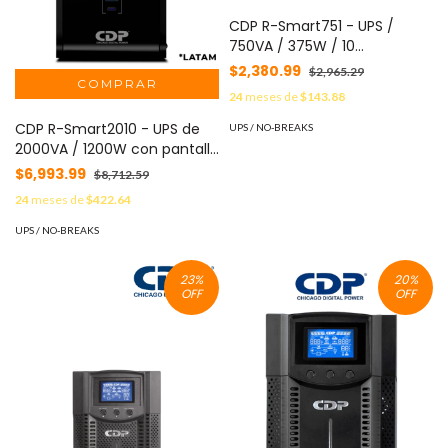
CDP R-Smart751 - UPS /
750VA / 375W / 10
Terminales de salida / 5
$2,380.99
$2,965.29
Salidas con respaldo de
24
meses de
$143.88
batería y AVR / 5 Salidas con
supresión de picos / Pantalla
CDP R-Smart2010 - UPS de
UPS / NO-BREAKS
LCD /
2000VA / 1200W con pantalla
LCD, 10 terminales de salida:
$6,993.99
$8,712.59
5 con respaldo y AVR, y 5 con
24
meses de
$422.64
supresión de picos. #CDP-BF
UPS / NO-BREAKS
23
%
20
%
OFF
OFF