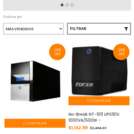
Ordenar por
FILTRAR
29
%
23
%
OFF
OFF
No-Break NT-1011 UPS110V
1000VA/500W -
$1,142.99
$1,484.59