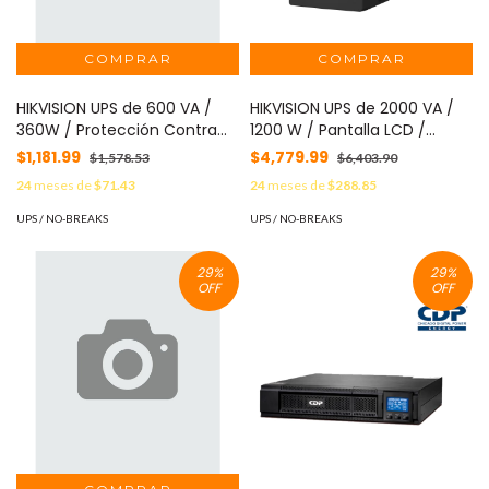
HIKVISION UPS de 600 VA /
HIKVISION UPS de 2000 VA /
360W / Protección Contra
1200 W / Pantalla LCD /
Sobrecarga y Descarga /
Protección Contra
$1,181.99
$4,779.99
$1,578.53
$6,403.90
Entrada y Salida 120 VCA / 6
Sobrecarga y Descarga /
24
meses de
$71.43
24
meses de
$288.85
Tomas NEMA 5-15R (4 con
Entrada y Salida 120 VCA / 4
Respaldo y 2 sin Respaldo)
Tomas NEMA 5-15R MOD: DS-
UPS / NO-BREAKS
UPS / NO-BREAKS
MOD: DS-UPS600-R/X
UPS2000-R/X
29
%
29
%
OFF
OFF