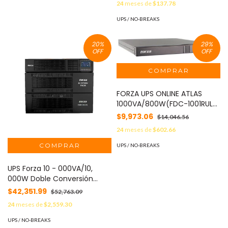
24
meses de
$137.78
UPS / NO-BREAKS
20
%
29
%
OFF
OFF
FORZA UPS ONLINE ATLAS
1000VA/800W(FDC-1001RUL)
- Doble Conversión,
$9,973.06
$14,046.56
24
meses de
$602.66
UPS / NO-BREAKS
UPS Forza 10 - 000VA/10,
000W Doble Conversión
Negro Industrial y Oficina
$42,351.99
$52,763.09
24
meses de
$2,559.30
UPS / NO-BREAKS