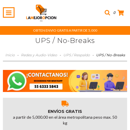
0
OBTEN ENVIO GRATIS A PARTIR DE 5,000
UPS / No-Breaks
Inicio
-
Redes y Audio-Video
-
UPS / Respaldo
-
UPS / No-Breaks
ENVÍOS GRATIS
a partir de 5,000.00 en el área metropolitana peso max. 50
kg