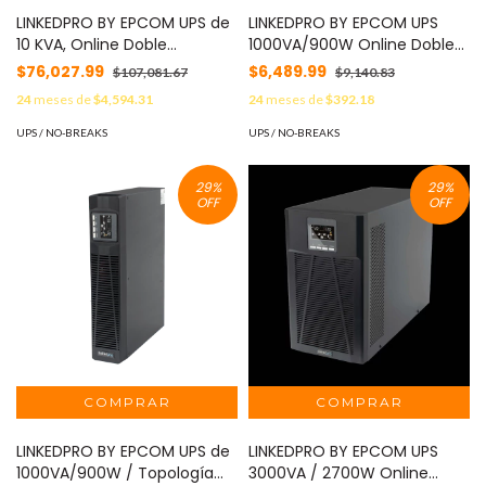
LINKEDPRO BY EPCOM UPS de
LINKEDPRO BY EPCOM UPS
10 KVA, Online Doble
1000VA/900W Online Doble
Conversión, 3F 200 - 240
Conversión /Pantalla LCD / 3
$76,027.99
$6,489.99
$107,081.67
$9,140.83
Vac de Entrada, 3F 200 - 240
tomas 5-15R / Regulación de
24
meses de
$4,594.31
24
meses de
$392.18
Vac de Salida MOD: LP10KYDC
Voltaje / Protección RJ45
MOD: LP1KOLT
UPS / NO-BREAKS
UPS / NO-BREAKS
29
%
29
%
OFF
OFF
LINKEDPRO BY EPCOM UPS de
LINKEDPRO BY EPCOM UPS
1000VA/900W / Topología
3000VA / 2700W Online