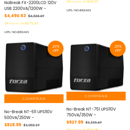
24
meses de
$69.07
NoBreak FX-2200LCD 120V
USB 2200VA/1200W -
UPS / NO-BREAKS
$4,490.53
$6,324.69
24
meses de
$271.36
UPS / NO-BREAKS
20
%
20
%
OFF
OFF
No-Break NT-751 UPS110V
No-Break NT-511 UPS110V
750VA/350W -
500VA/250W -
$927.99
$1,155.69
$828.99
$1,032.19
24
meses de
$56.08