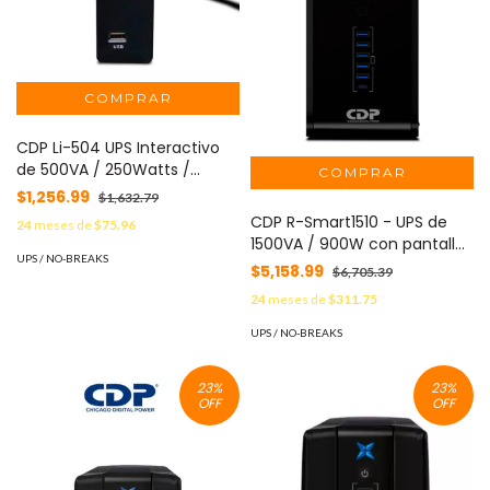
CDP Li-504 UPS Interactivo
de 500VA / 250Watts /
Entrada 120V / 4 Terminales
$1,256.99
$1,632.79
de salida / Carga rapida
CDP R-Smart1510 - UPS de
24
meses de
$75.96
mediante USB / UPS
1500VA / 900W con pantalla
Interactivo / Respaldo 5
UPS / NO-BREAKS
LCD, 10 terminales de salida:
$5,158.99
$6,705.39
minutos a carga completa /
5 con respaldo y AVR, y 5 con
Batería de Litio / Cuenta con
24
meses de
$311.75
supresión de picos.
3 años de garantía #CDPDL
UPS / NO-BREAKS
#PROMOCDP
23
%
23
%
OFF
OFF