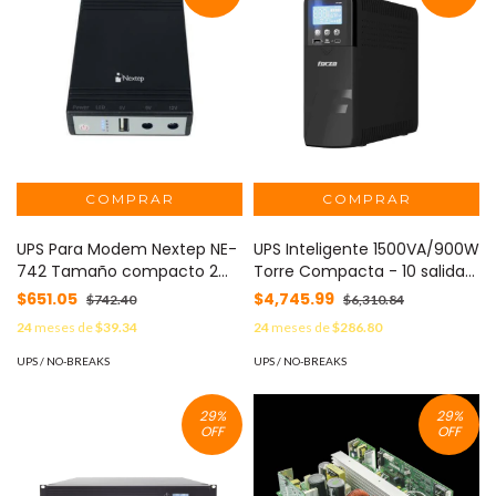
UPS Para Modem Nextep NE-
UPS Inteligente 1500VA/900W
742 Tamaño compacto 2
Torre Compacta - 10 salidas,
salidas 9Vcc/12Vcc 1 salida
LCD, Puertos USB de Carga,
$651.05
$4,745.99
$742.40
$6,310.84
de USB 5Vcc Batería interna
Software-120V
24
meses de
$39.34
24
meses de
$286.80
2 - 600 mAh x 4
UPS / NO-BREAKS
UPS / NO-BREAKS
29
%
29
%
OFF
OFF