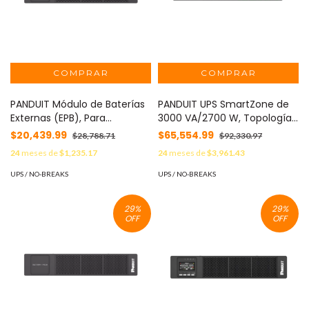
PANDUIT Módulo de Baterías
PANDUIT UPS SmartZone de
Externas (EPB), Para
3000 VA/2700 W, Topología
Extensión de Tiempo de
Línea Interactiva, Entrada 120
$20,439.99
$65,554.99
$28,788.71
$92,330.97
Respaldo, Compatible con
Vca NEMA L5-30P, Onda
24
meses de
$1,235.17
24
meses de
$3,961.43
UPS Topología Online de 2
Senoidal Pura, 2 UR, Con 4
kVA de Panduit MOD: UVP048
Tomas NEMA 5-20R y 1 NEMA
UPS / NO-BREAKS
UPS / NO-BREAKS
L5-30R MOD: U03S11L
29
%
29
%
OFF
OFF