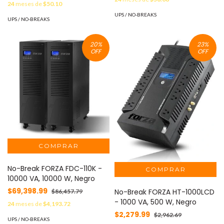
24
meses de
$50.10
UPS / NO-BREAKS
UPS / NO-BREAKS
20
%
23
%
OFF
OFF
No-Break FORZA FDC-110K -
10000 VA, 10000 W, Negro
$69,398.99
No-Break FORZA HT-1000LCD
$86,457.79
- 1000 VA, 500 W, Negro
24
meses de
$4,193.72
$2,279.99
$2,962.69
UPS / NO-BREAKS