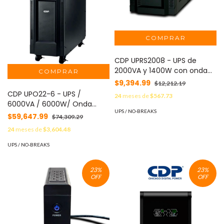
CDP UPRS2008 - UPS de
2000VA y 1400W con onda
senoidal pura, baterías de
$9,394.99
$12,212.19
12V a 9AH x 2, interfaz de
CDP UPO22-6 - UPS /
24
meses de
$567.73
comunicación USB,
6000VA / 6000W/ Onda
disponible sobre pedido
UPS / NO-BREAKS
senoidal pura / Entrada
$59,647.99
$74,309.29
220VAC / SOBRE PEDIDO /
24
meses de
$3,604.48
Requiere servicio de
arranque
UPS / NO-BREAKS
23
%
23
%
OFF
OFF