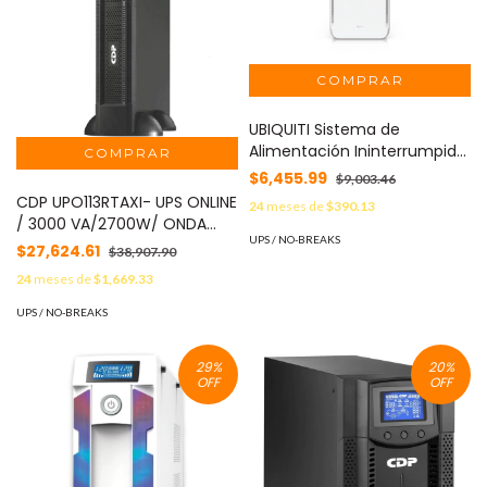
UBIQUITI Sistema de
Alimentación Ininterrumpida
(UPS) de 1 kVA Administrado,
$6,455.99
$9,003.46
5 Tomas con Respaldo y 5
CDP UPO113RTAXI- UPS ONLINE
24
meses de
$390.13
con Protección contra
/ 3000 VA/2700W/ ONDA
Sobretensión, Batería Hot-
UPS / NO-BREAKS
SENOIDAL PURA/ 220 VCA/
$27,624.61
$38,907.90
Swappable de 108 Wh,
PANTALLA LCD ROTATIVA/ 6
Compatible con NUT y
24
meses de
$1,669.33
CONTACTOS/
Apagado Seguro para UNVR y
UPS / NO-BREAKS
UNAS MOD: UPS-TOWER
29
%
20
%
OFF
OFF