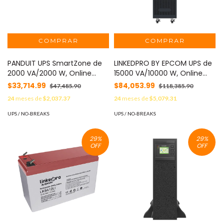
PANDUIT UPS SmartZone de
LINKEDPRO BY EPCOM UPS de
2000 VA/2000 W, Online
15000 VA/10000 W, Online
Doble Conversión, Entrada
Doble Conversión, 3F 200 -
$33,714.99
$84,053.99
$47,485.90
$118,385.90
120 Vca NEMA 5-20P, Onda
240 Vac de Entrada, 3F 200 -
24
meses de
$2,037.37
24
meses de
$5,079.31
Senoidal Pura, 2 UR, Con 6
240 Vac de Salida, Terminal
Tomas NEMA 5-20R, Incluye
Hardwired, Onda Senoidal
UPS / NO-BREAKS
UPS / NO-BREAKS
Tarjeta de Red y Kit de Rieles
Pura, Torre o Rack de 6 UR,
MOD: U02N11V
Con 3 Tomas NEMA L6-30R
29
%
29
%
MOD: LP15KYDC
OFF
OFF