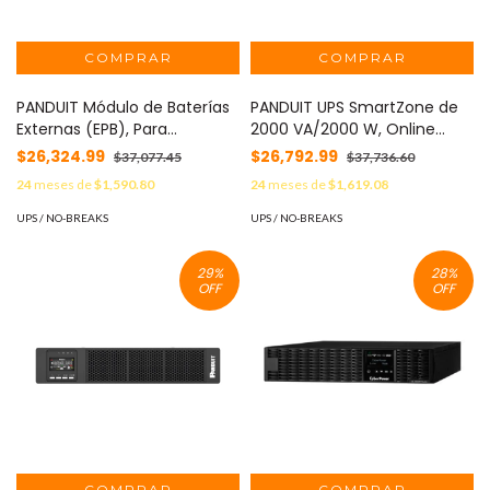
PANDUIT Módulo de Baterías
PANDUIT UPS SmartZone de
Externas (EPB), Para
2000 VA/2000 W, Online
Extensión de Tiempo de
Doble Conversión, Entrada
$26,324.99
$26,792.99
$37,077.45
$37,736.60
Respaldo, Compatible con
120 Vca NEMA 5-20P, Onda
24
meses de
$1,590.80
24
meses de
$1,619.08
UPS Topología Online de 3
Senoidal Pura, 2 UR, Con 6
kVA de Panduit MOD: UVP072
Tomas NEMA 5-20R MOD:
UPS / NO-BREAKS
UPS / NO-BREAKS
U02S11V
29
%
28
%
OFF
OFF