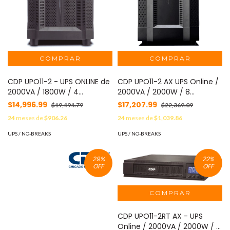
CDP UPO11-2 - UPS ONLINE de
CDP UPO11-2 AX UPS Online /
2000VA / 1800W / 4
2000VA / 2000W / 8
Terminales de salida /
Terminales de las cuales 4
$14,996.99
$17,207.99
$19,494.79
$22,369.09
Baterias 12V a 9AH X 4 /
son programables / Pantalla
24
meses de
$906.26
24
meses de
$1,039.86
Respaldo de 5min en carga
LCD / Entrada para banco de
completa #2025CDP
baterías / Respaldo 6
UPS / NO-BREAKS
UPS / NO-BREAKS
minutos carga completa /
REQUIERE CLAVIJA O
29
%
22
%
ADAPTADOR NEMA 5-20R
OFF
OFF
#CDPDL
CDP UPO11-2RT AX - UPS
Online / 2000VA / 2000W / 8