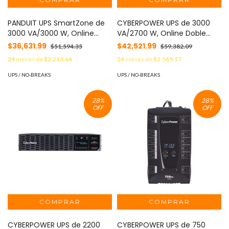
PANDUIT UPS SmartZone de
CYBERPOWER UPS de 3000
3000 VA/3000 W, Online
VA/2700 W, Online Doble
Doble Conversión, Entrada
Conversión, Entrada 120 Vca
$36,631.99
$42,521.99
$51,594.35
$59,382.09
120 Vca NEMA L5-30P, Onda
NEMA L5-30P, Onda Senoidal
24
meses de
$2,213.64
24
meses de
$2,569.57
Senoidal Pura, 2 UR, Con 4
Pura, Torre o Rack de 2 UR,
Tomas NEMA 5-20R y 1 NEMA
Con 6 Tomas NEMA 5-20R y 1
UPS / NO-BREAKS
UPS / NO-BREAKS
L5-30R MOD: U03S11V
NEMA L5-30R OL3000RTXL2U
28
%
28
%
OFF
OFF
CYBERPOWER UPS de 2200
CYBERPOWER UPS de 750