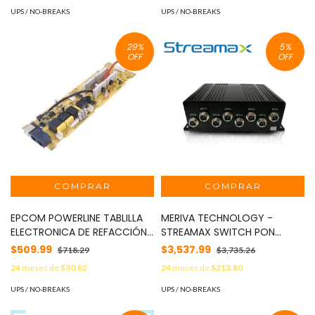
Protección RJ45 MOD:
UPS / NO-BREAKS
UPS / NO-BREAKS
LP800L
29
%
5
%
OFF
OFF
EPCOM POWERLINE TABLILLA
MERIVA TECHNOLOGY -
ELECTRONICA DE REFACCIÓN
STREAMAX SWITCH PON
PARA UPS MODELO EP-650
MOVIL MERIVA STREAMAX
$509.99
$3,537.99
$718.29
$3,735.26
MOD: EP-650PCB
MSWITCH / 8 PUERTOS /
24
meses de
$30.82
24
meses de
$213.80
CAMARAS IPC DIN DE 6PIN / 8-
36 VCD / CARCASA DE ALTA
UPS / NO-BREAKS
UPS / NO-BREAKS
RESISTENCIA / FIABLE EN