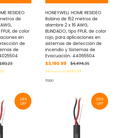
ME RESIDEO
HONEYWELL HOME RESIDEO
 metros de
Bobina de 152 metros de
8 AWG,
alambre 2 x 16 AWG,
 FPLR, de color
BLINDADO, tipo FPLR, de color
icaciones en
rojo, para aplicaciones en
etección de
sistemas de detección de
stemas de
incendio y Sistemas de
44025504
Evacuación. 44065504
$3,190.99
180.23
$4,494.35
.01
24
meses de
$192.83
TODO
29
%
29
%
OFF
OFF