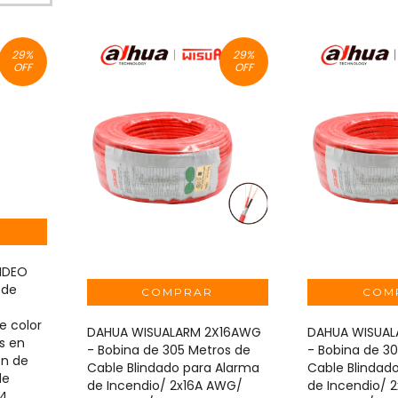
29
%
29
%
OFF
OFF
IDEO
 de
e color
DAHUA WISUALARM 2X16AWG
DAHUA WISUA
es en
- Bobina de 305 Metros de
- Bobina de 3
ón de
Cable Blindado para Alarma
Cable Blindad
de
de Incendio/ 2x16A AWG/
de Incendio/ 
04