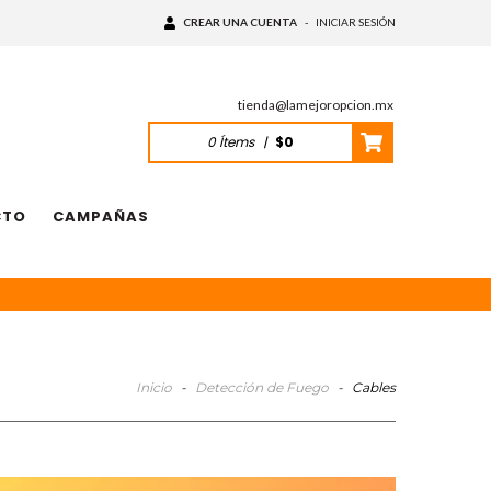
CREAR UNA CUENTA
-
INICIAR SESIÓN
tienda@lamejoropcion.mx
0
Ítems
|
$0
CTO
CAMPAÑAS
Inicio
-
Detección de Fuego
-
Cables