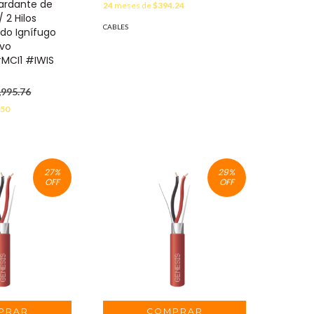
tardante de
24
meses de
$394.24
 2 Hilos
CABLES
ado Ignífugo
vo
MCI1 #IWIS
,995.76
.50
27
%
29
%
OFF
OFF