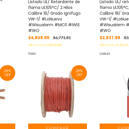
Listado UL/ Retardante de
Listado UL/ re
flama UL105°C/ 2 Hilos
flama UL105°C/
Calibre 16/ Grado Ignífugo
Calibre 18/ Gr
VW-1/ #LoNuevo
VW-1/ #LoNue
#Wisualarm #MCI1 #IWIS
#Wisualarm #
#WO
#WO
$4,808.99
$2,837.99
$6,771.81
$3
24
meses de
$290.60
24
meses de
$171
TODO
CABLES
29
%
29
%
OFF
OFF