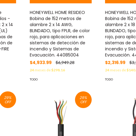
e
HONEYWELL HOME RESIDEO
HONEYWELL HO
ios -
Bobina de 152 metros de
Bobina de 152
 2 x 14
alambre 2 x 14 AWG,
alambre 2 x 1
(UL)
BLINDADO, tipo FPLR, de color
BLINDADO, tipo
mas de
rojo, para aplicaciones en
rojo, para apl
ión de
sistemas de detección de
sistemas de d
-FIRE
incendio y Sistemas de
incendio y Si
Evacuación. 44085004
Evacuación. 
$4,933.99
$2,316.99
$6,949.28
$3,
24
meses de
$298.16
24
meses de
$140
TODO
TODO
29
%
29
%
OFF
OFF