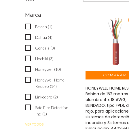
Marca
Belden (1)
Dahua (4)
Genesis (3)
Hochiki (3)
Honeywell (10)
Honeywell Home
Resideo (14)
HONEYWELL HOME RES
Bobina de 152 metros
Linkedpro (2)
alambre 4 x 18 AWG,
BLINDADO, tipo FPLR, d
Safe Fire Detection
rojo, para aplicacion
Inc. (1)
sistemas de detecci
incendio y Sistemas 
VER TODOS
Evacuación. 440355