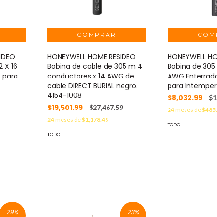
IDEO
HONEYWELL HOME RESIDEO
HONEYWELL HO
2 X 16
Bobina de cable de 305 m 4
Bobina de 305 
 para
conductores x 14 AWG de
AWG Enterrado
cable DIRECT BURIAL negro.
para Intemper
4154-1008
$8,032.99
$1
$19,501.99
$27,467.59
24
meses de
$485
24
meses de
$1,178.49
TODO
TODO
29
%
23
%