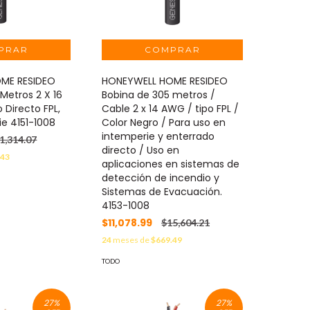
ME RESIDEO
HONEYWELL HOME RESIDEO
Metros 2 X 16
Bobina de 305 metros /
 Directo FPL,
Cable 2 x 14 AWG / tipo FPL /
ie 4151-1008
Color Negro / Para uso en
intemperie y enterrado
1,314.07
directo / Uso en
.43
aplicaciones en sistemas de
detección de incendio y
Sistemas de Evacuación.
4153-1008
$11,078.99
$15,604.21
24
meses de
$669.49
TODO
27
%
27
%