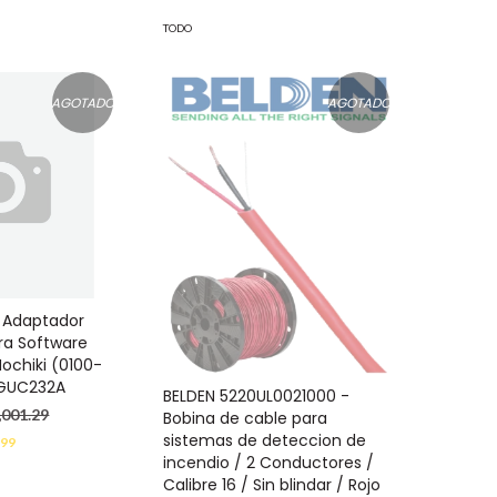
TODO
AGOTADO
AGOTADO
 Adaptador
ara Software
Hochiki (0100-
 GUC232A
BELDEN 5220UL0021000 -
,001.29
Bobina de cable para
sistemas de deteccion de
.99
incendio / 2 Conductores /
Calibre 16 / Sin blindar / Rojo