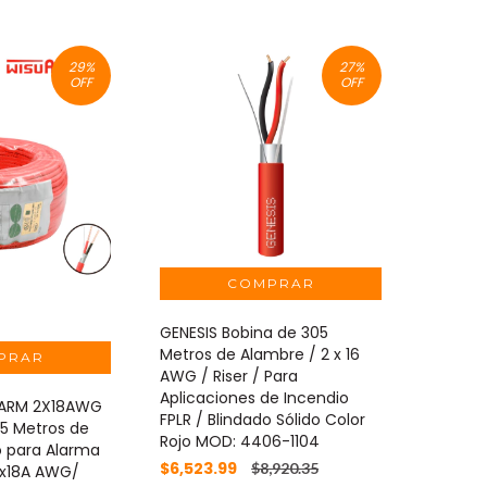
29
%
27
%
OFF
OFF
GENESIS Bobina de 305
Metros de Alambre / 2 x 16
AWG / Riser / Para
Aplicaciones de Incendio
LARM 2X18AWG
FPLR / Blindado Sólido Color
05 Metros de
Rojo MOD: 4406-1104
o para Alarma
$6,523.99
$8,920.35
2x18A AWG/