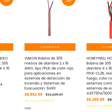
OFF
OFF
IDEO
VIAKON Bobina de 305
HONEYWELL HO
E 305
metros de alambre 2 x 16
Bobina de 305
4 X 16
AWG, tipo FPLR, de color rojo,
alambre 4 x 18
para aplicaciones en
FPLR-CL2R, res
sistemas de detección de
fuego, color ro
incendio y Sistemas de
sistemas cont
91
Evacuación. 9493
sistemas de e
43071104/1000
$8,882.99
$11,609.07
$6,258.99
$8
24
meses de
$536.79
24
meses de
$378
TODO