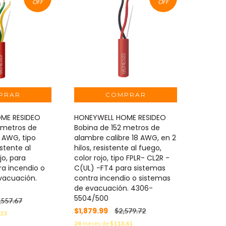
OFF
OFF
ME RESIDEO
HONEYWELL HOME RESIDEO
 metros de
Bobina de 152 metros de
 AWG, tipo
alambre calibre 18 AWG, en 2
istente al
hilos, resistente al fuego,
jo, para
color rojo, tipo FPLR- CL2R -
ra incendio o
C(UL) -FT4 para sistemas
vacuación.
contra incendio o sistemas
de evacuación. 4306-
5504/500
,557.67
$1,879.99
$2,579.72
.23
24
meses de
$113.61