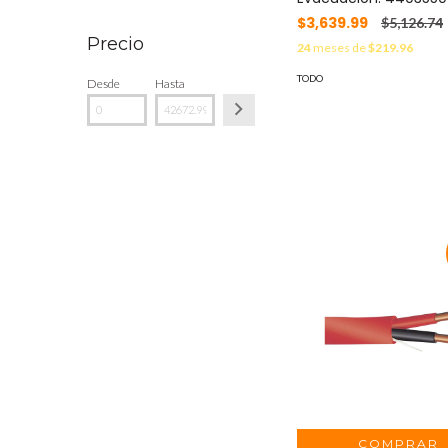
$3,639.99
$5,126.74
Precio
24
meses de
$219.96
TODO
Desde
Hasta