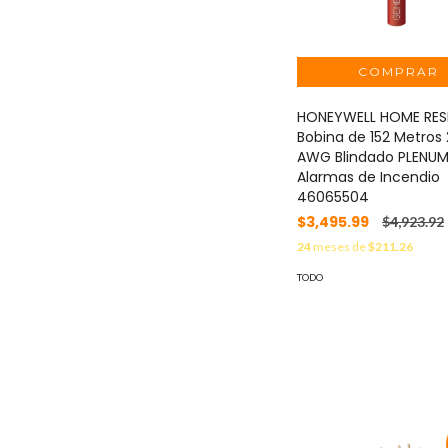
HONEYWELL HOME RES
Bobina de 152 Metros 
AWG Blindado PLENUM
Alarmas de Incendio
46065504
$3,495.99
$4,923.92
24
meses de
$211.26
TODO