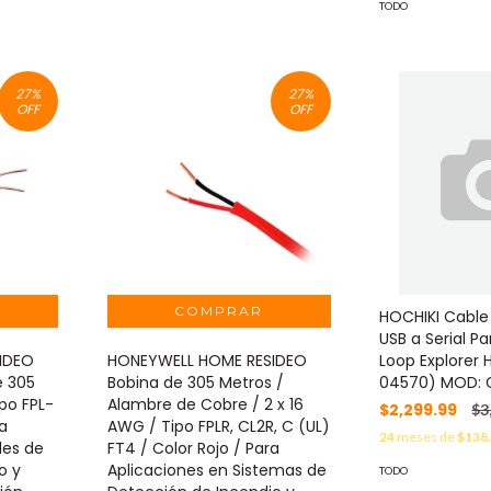
TODO
27
%
27
%
OFF
OFF
HOCHIKI Cable
USB a Serial P
IDEO
HONEYWELL HOME RESIDEO
Loop Explorer 
e 305
Bobina de 305 Metros /
04570) MOD:
ipo FPL-
Alambre de Cobre / 2 x 16
$2,299.99
$3
ra
AWG / Tipo FPLR, CL2R, C (UL)
24
meses de
$138
les de
FT4 / Color Rojo / Para
o y
Aplicaciones en Sistemas de
TODO