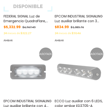
FEDERAL SIGNAL Luz de
EPCOM INDUSTRIAL SIGNALING
Emergencia QuadraFlare,
Luz auxiliar brillante con 3
Mica y LED color Ámbar MOD:
LEDs, color ámbar, mica
$5,332.99
$834.99
$6,967.45
$1,085.76
QL73AA
transparente MOD: X109-A
24
meses de
$322.27
24
meses de
$50.46
ÁMBAR
ÁMBAR
AGOTADO
AGOTADO
EPCOM INDUSTRIAL SIGNALING
ECCO Luz auxiliar con 6 LEDS,
Luz auxiliar brillante con 4
color ambar ED3705-A