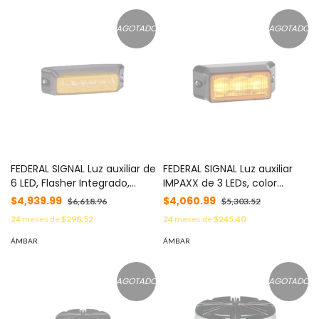
AGOTADO
AGOTADO
FEDERAL SIGNAL Luz auxiliar de
FEDERAL SIGNAL Luz auxiliar
6 LED, Flasher Integrado,
IMPAXX de 3 LEDs, color
Color ámbar, Mica
ámbar MOD: IPX-30-22
$4,939.99
$4,060.99
$6,618.96
$5,303.52
Transparente MOD: IPX600B-
24
meses de
$298.52
24
meses de
$245.40
A
ÁMBAR
ÁMBAR
AGOTADO
AGOTADO