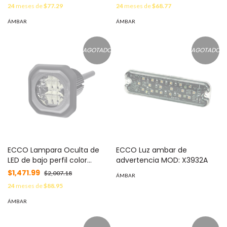
24
meses de
$77.29
24
meses de
$68.77
ÁMBAR
ÁMBAR
AGOTADO
AGOTADO
ECCO Lampara Oculta de
ECCO Luz ambar de
LED de bajo perfil color
advertencia MOD: X3932A
Ámbar MOD: ED9040A
$1,471.99
$2,007.18
ÁMBAR
24
meses de
$88.95
ÁMBAR