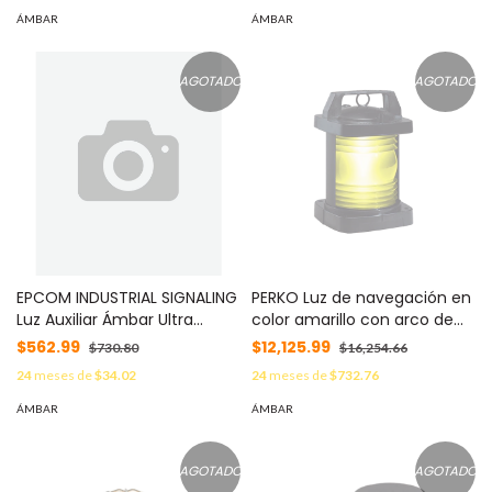
MOD: LTG1475R
MOD: YD10030
ÁMBAR
ÁMBAR
AGOTADO
AGOTADO
EPCOM INDUSTRIAL SIGNALING
PERKO Luz de navegación en
Luz Auxiliar Ámbar Ultra
color amarillo con arco de
Brillante Para Automóviles,
visibilidad de 135° MOD: 1374-
$562.99
$12,125.99
$730.80
$16,254.66
Motocicletas y Bicicletas
ME0-BLK
24
meses de
$34.02
24
meses de
$732.76
Con Montaje Magnético
MOD: ZMD08SK
ÁMBAR
ÁMBAR
AGOTADO
AGOTADO