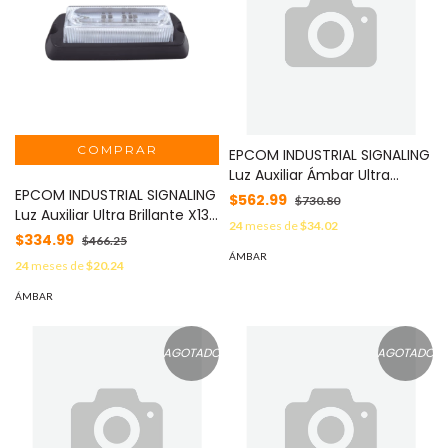
EPCOM INDUSTRIAL SIGNALING
Luz Auxiliar Ámbar Ultra
EPCOM INDUSTRIAL SIGNALING
Brillante Para Automóviles,
$562.99
$730.80
Luz Auxiliar Ultra Brillante X13
Motocicletas y Bicicletas
24
meses de
$34.02
de 4 LEDs, color Ámbar, con
Con Montaje Magnético
$334.99
$466.25
mica transparente. MOD:
MOD: LTE18358R
ÁMBAR
24
meses de
$20.24
X13-A
ÁMBAR
AGOTADO
AGOTADO