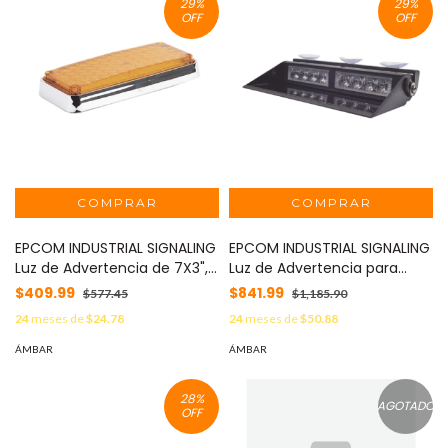
29
%
29
%
OFF
OFF
EPCOM INDUSTRIAL SIGNALING
EPCOM INDUSTRIAL SIGNALING
Luz de Advertencia de 7X3",
Luz de Advertencia para
Color Ámbar, Ideal para
Interior, Color Ámbar MOD:
$409.99
$841.99
$577.45
$1,185.90
Ambulancias MOD: XLTE295A
XLL-106-A
24
meses de
$24.78
24
meses de
$50.88
ÁMBAR
ÁMBAR
28
%
AGOTADO
OFF