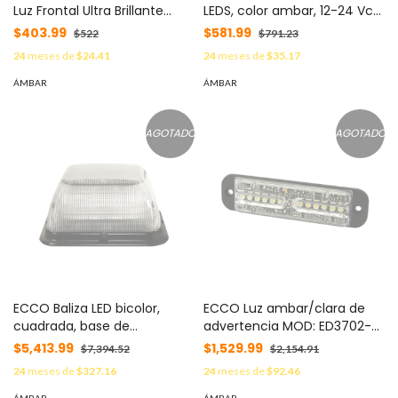
Luz Frontal Ultra Brillante
LEDS, color ambar, 12-24 Vcc
para motocicleta, color
MOD: 1000-ADA
$403.99
$581.99
$522
$791.23
ambar MOD: XLT1405A
24
meses de
$24.41
24
meses de
$35.17
ÁMBAR
ÁMBAR
AGOTADO
AGOTADO
ECCO Baliza LED bicolor,
ECCO Luz ambar/clara de
cuadrada, base de
advertencia MOD: ED3702-
polipropileno reforzado, perfil
AC
$5,413.99
$1,529.99
$7,394.52
$2,154.91
medio, 12-24 Vcc, 24
24
meses de
$327.16
24
meses de
$92.46
patrones de destello, lente
transparente, iluminación
ÁMBAR
ÁMBAR