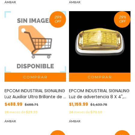
XLTE1755A
ÁMBAR
ÁMBAR
29
%
29
%
OFF
OFF
EPCOM INDUSTRIAL SIGNALING
EPCOM INDUSTRIAL SIGNALING
Luz Auxiliar Ultra Brillante de 8
Luz de advertencia 8 X 4",
LED, color Ámbar / Claro ,
Color Ámbar, IP67, SAE, Ideal
$488.99
$1,159.99
$688.71
$1,633.78
con mica transparente.
para Ambulancias MOD:
24
meses de
$29.55
24
meses de
$70.10
X13AW
XT1885A
ÁMBAR
ÁMBAR