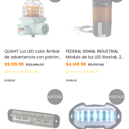
QLIGHT Luz LED color Ámbar
FEDERAL SIGNAL INDUSTRIAL
de advertencia con patrón
Módulo de luz LED litestak, 24
de destello flasheante/fijo
VCD, ámbar MOD: LSL024A
$9,135.99
$4,148.99
$12,246.12
$5,557.42
para zonas peligrosas con
24
meses de
$552.08
24
meses de
$250.72
buzzer incluido a 105 dB. de
120 VCA MOD: SNESL-120-A-
ÁMBAR
ÁMBAR
ATEX
AGOTADO
AGOTADO