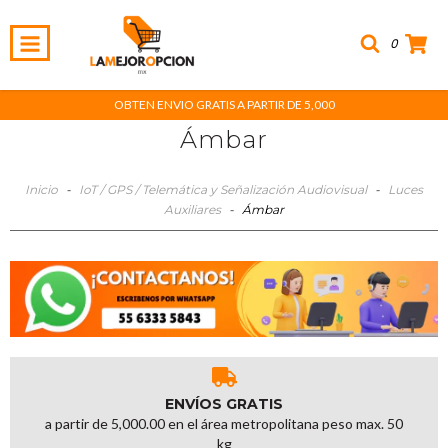
0
OBTEN ENVIO GRATIS A PARTIR DE 5,000
Ámbar
Inicio
-
IoT / GPS / Telemática y Señalización Audiovisual
-
Luces
Auxiliares
-
Ámbar
ENVÍOS GRATIS
a partir de 5,000.00 en el área metropolitana peso max. 50
kg