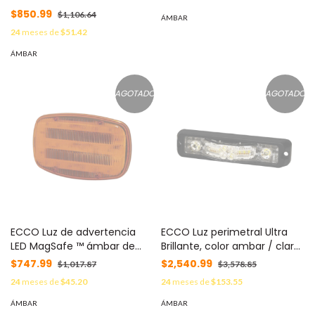
LEDs, color ámbar, mica
$850.99
$1,106.64
ÁMBAR
transparente MOD: XB-109-A
24
meses de
$51.42
ÁMBAR
AGOTADO
AGOTADO
ECCO Luz de advertencia
ECCO Luz perimetral Ultra
LED MagSafe ™ ámbar de
Brillante, color ambar / claro
montaje magnético ED0016-
MOD: ED3777-AW
$747.99
$2,540.99
$1,017.87
$3,578.85
A
24
meses de
$45.20
24
meses de
$153.55
ÁMBAR
ÁMBAR