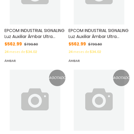
EPCOM INDUSTRIAL SIGNALING
EPCOM INDUSTRIAL SIGNALING
Luz Auxiliar Ámbar Ultra
Luz Auxiliar Ámbar Ultra
Brillante Para Automóviles,
Brillante Para Automóviles,
$562.99
$562.99
$730.80
$730.80
Motocicletas y Bicicletas
Motocicletas y Bicicletas
24
meses de
$34.02
24
meses de
$34.02
Con Montaje Magnético
Con Montaje Magnético
MOD: LTE2115B
MOD: LTE2115R
ÁMBAR
ÁMBAR
AGOTADO
AGOTADO