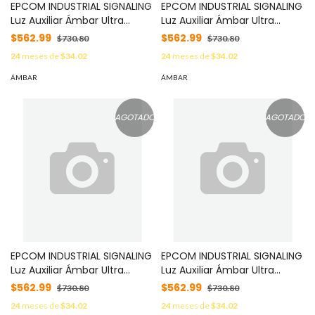
EPCOM INDUSTRIAL SIGNALING
EPCOM INDUSTRIAL SIGNALING
Luz Auxiliar Ámbar Ultra
Luz Auxiliar Ámbar Ultra
Brillante Para Automóviles,
Brillante Para Automóviles,
$562.99
$562.99
$730.80
$730.80
Motocicletas y Bicicletas
Motocicletas y Bicicletas
24
meses de
$34.02
24
meses de
$34.02
Con Montaje Magnético
Con Montaje Magnético
MOD: LTE335B
MOD: LTE335R
ÁMBAR
ÁMBAR
AGOTADO
AGOTADO
EPCOM INDUSTRIAL SIGNALING
EPCOM INDUSTRIAL SIGNALING
Luz Auxiliar Ámbar Ultra
Luz Auxiliar Ámbar Ultra
Brillante Para Automóviles,
Brillante Para Automóviles,
$562.99
$562.99
$730.80
$730.80
Motocicletas y Bicicletas
Motocicletas y Bicicletas
24
meses de
$34.02
24
meses de
$34.02
Con Montaje Magnético
Con Montaje Magnético