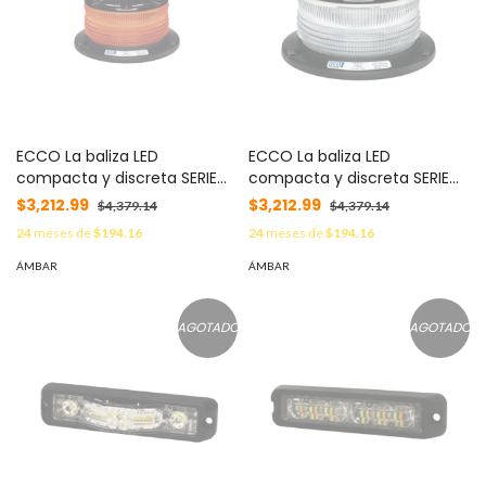
ECCO La baliza LED
ECCO La baliza LED
compacta y discreta SERIE
compacta y discreta SERIE
Profile™ color ambar MOD:
Profile™ domo claro, color
$3,212.99
$3,212.99
$4,379.14
$4,379.14
X-7460A
ambar MOD: X7460-CA
24
meses de
$194.16
24
meses de
$194.16
ÁMBAR
ÁMBAR
AGOTADO
AGOTADO