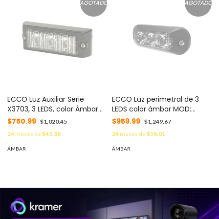
AGOTADO
AGOTADO
ECCO Luz Auxiliar Serie
ECCO Luz perimetral de 3
X3703, 3 LEDS, color Ámbar
LEDS color ámbar MOD:
X3703-A
ED3703-A
$750.99
$959.99
$1,020.45
$1,249.67
24
meses de
$45.38
24
meses de
$58.01
ÁMBAR
ÁMBAR