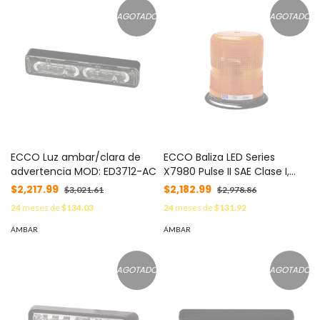
AGOTADO
AGOTADO
ECCO Luz ambar/clara de
ECCO Baliza LED Series
advertencia MOD: ED3712-AC
X7980 Pulse II SAE Clase I,
color ambar MOD: X-7980A
$2,217.99
$2,182.99
$3,021.61
$2,978.86
24
meses de
$134.03
24
meses de
$131.92
ÁMBAR
ÁMBAR
AGOTADO
AGOTADO