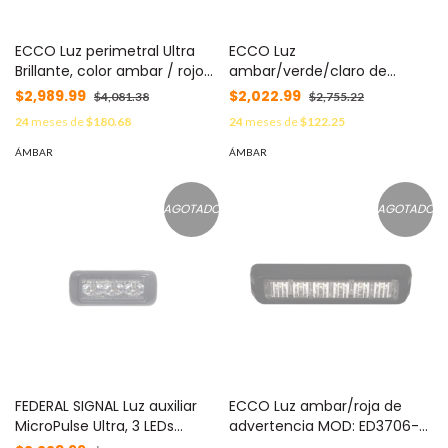
ECCO Luz perimetral Ultra
ECCO Luz
Brillante, color ambar / rojo
ambar/verde/claro de
MOD: ED3777-AR
advertencia MOD: ED3712-
$2,989.99
$2,022.99
$4,081.38
$2,755.22
AGC
24
meses de
$180.68
24
meses de
$122.25
ÁMBAR
ÁMBAR
AGOTADO
AGOTADO
FEDERAL SIGNAL Luz auxiliar
ECCO Luz ambar/roja de
MicroPulse Ultra, 3 LEDs
advertencia MOD: ED3706-
Ámbar MOD: MPS300UA
AR