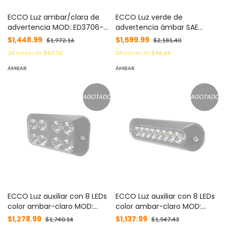
ECCO Luz ambar/clara de
ECCO Luz verde de
advertencia MOD: ED3706-
advertencia ámbar SAE
AC
Clase I MOD: ED3701-G
$1,448.99
$1,599.99
$1,972.16
$2,181.40
24
meses de
$87.56
24
meses de
$96.69
ÁMBAR
ÁMBAR
AGOTADO
AGOTADO
ECCO Luz auxiliar con 8 LEDs
ECCO Luz auxiliar con 8 LEDs
color ambar-claro MOD:
color ambar-claro MOD:
ED3788-AW
ED3744-AW
$1,278.99
$1,137.99
$1,740.14
$1,547.43