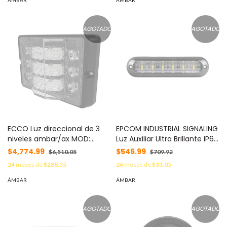
ámbar / clara MOD:
EB7185CAC
AGOTADO
AGOTADO
ECCO Luz direccional de 3
EPCOM INDUSTRIAL SIGNALING
niveles ambar/ax MOD:
Luz Auxiliar Ultra Brillante IP67
ED3779AB
de 6 LEDs, Color Ambar, con
$4,774.99
$546.99
$6,510.05
$709.92
mica transparente y bisel
24
meses de
$288.55
24
meses de
$33.05
negro MOD: XLT1835A
ÁMBAR
ÁMBAR
AGOTADO
AGOTADO