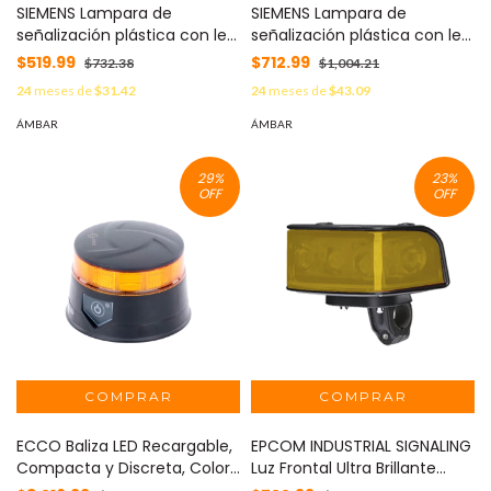
SIEMENS Lampara de
SIEMENS Lampara de
señalización plástica con led
señalización plástica con led
color Amarilla, 24Vca-Vcd
color Amarilla, 110Vca MOD:
$519.99
$712.99
$732.38
$1,004.21
MOD: 3SU11026AA301AA0
3SU11036AA301AA0
24
meses de
$31.42
24
meses de
$43.09
ÁMBAR
ÁMBAR
29
%
23
%
OFF
OFF
ECCO Baliza LED Recargable,
EPCOM INDUSTRIAL SIGNALING
Compacta y Discreta, Color
Luz Frontal Ultra Brillante
Ámbar, Con Montaje
para motocicleta, color