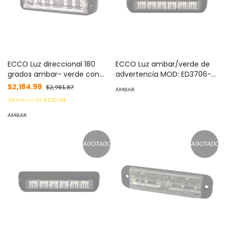
ECCO Luz direccional 180
ECCO Luz ambar/verde de
grados ambar- verde con
advertencia MOD: ED3706-
luz de trabajo MOD: ED3766-
AG
$2,184.99
$2,981.87
ÁMBAR
AG
24
meses de
$132.04
ÁMBAR
AGOTADO
AGOTADO