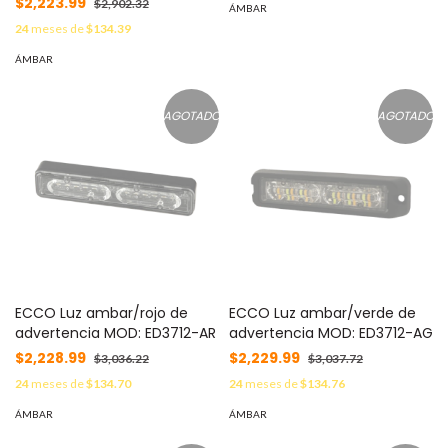
$2,223.99
$2,902.32
ÁMBAR
24
meses de
$134.39
ÁMBAR
AGOTADO
AGOTADO
ECCO Luz ambar/rojo de
ECCO Luz ambar/verde de
advertencia MOD: ED3712-AR
advertencia MOD: ED3712-AG
$2,228.99
$2,229.99
$3,036.22
$3,037.72
24
meses de
$134.70
24
meses de
$134.76
ÁMBAR
ÁMBAR