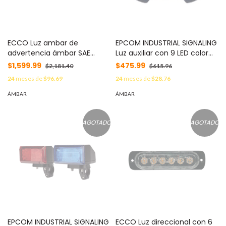
ECCO Luz ambar de
EPCOM INDUSTRIAL SIGNALING
advertencia ámbar SAE
Luz auxiliar con 9 LED color
Clase I MOD: ED3701-A
ambar angulo de 180 grados
$1,599.99
$475.99
$2,181.40
$615.96
MOD: XLTA15A
24
meses de
$96.69
24
meses de
$28.76
ÁMBAR
ÁMBAR
AGOTADO
AGOTADO
EPCOM INDUSTRIAL SIGNALING
ECCO Luz direccional con 6