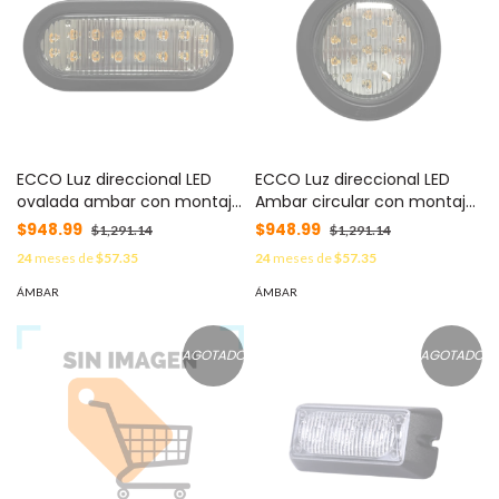
ECCO Luz direccional LED
ECCO Luz direccional LED
ovalada ambar con montaje
Ambar circular con montaje
de ojal de 7.5 pulgadas MOD:
de ojal de 5.4 pulgadas MOD:
$948.99
$948.99
$1,291.14
$1,291.14
X3965A
X3945A
24
meses de
$57.35
24
meses de
$57.35
ÁMBAR
ÁMBAR
AGOTADO
AGOTADO