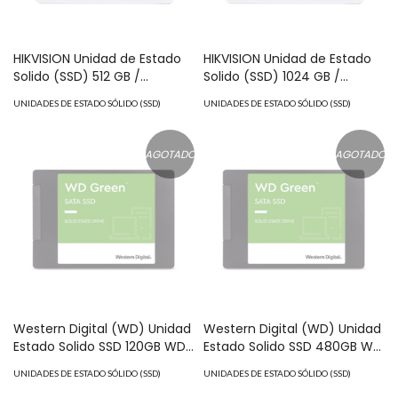
HIKVISION Unidad de Estado
HIKVISION Unidad de Estado
Solido (SSD) 512 GB /
Solido (SSD) 1024 GB /
Especializado para
Especializado para
UNIDADES DE ESTADO SÓLIDO (SSD)
UNIDADES DE ESTADO SÓLIDO (SSD)
Videovigilancia / 2.5" / Alto
Videovigilancia / 2.5" / Alto
Performance / Uso 24/7 /
Performance / / Uso 24/7 /
Compatible con Todos los
Compatible con Todos los
AGOTADO
AGOTADO
DVR´s y NVR´s epcom /
DVR´s y NVR´s epcom /
HiLook y HIKVISION MOD:
HiLook y HIKVISION MOD:
V310-512G-SSD
V310-1024G-SSD
Western Digital (WD) Unidad
Western Digital (WD) Unidad
Estado Solido SSD 120GB WD
Estado Solido SSD 480GB WD
Green MOD: WDS120G2G0A
Green MOD: WDS480G2G0A
UNIDADES DE ESTADO SÓLIDO (SSD)
UNIDADES DE ESTADO SÓLIDO (SSD)