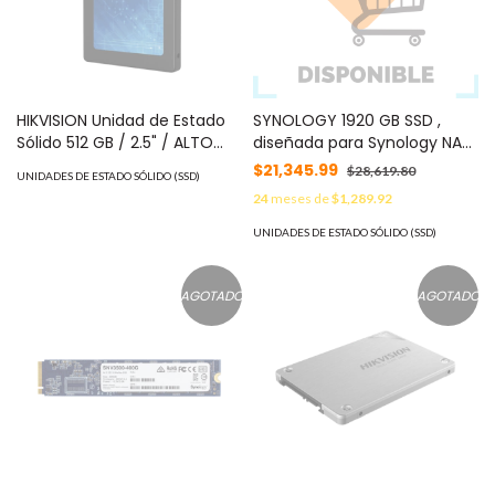
HIKVISION Unidad de Estado
SYNOLOGY 1920 GB SSD ,
Sólido 512 GB / 2.5" / ALTO
diseñada para Synology NAS
PERFORMANCE / Para Gaming
MOD: SAT52101920G
$21,345.99
$28,619.80
UNIDADES DE ESTADO SÓLIDO (SSD)
y PC Trabajo Pesado MOD:
24
meses de
$1,289.92
HS-SSD-E100/512G
UNIDADES DE ESTADO SÓLIDO (SSD)
AGOTADO
AGOTADO