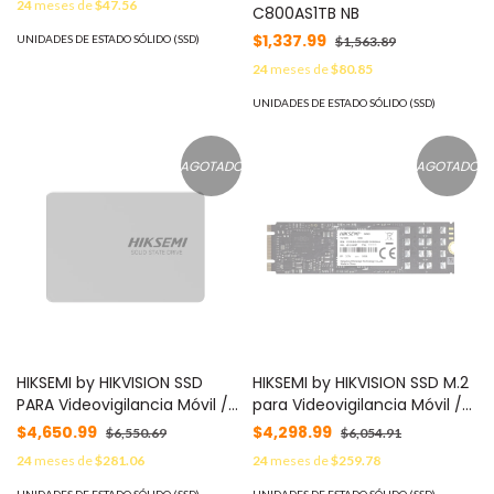
24
meses de
$47.56
C800AS1TB NB
$1,337.99
UNIDADES DE ESTADO SÓLIDO (SSD)
$1,563.89
24
meses de
$80.85
UNIDADES DE ESTADO SÓLIDO (SSD)
AGOTADO
AGOTADO
HIKSEMI by HIKVISION SSD
HIKSEMI by HIKVISION SSD M.2
PARA Videovigilancia Móvil /
para Videovigilancia Móvil /
1024 GB / 2.5" / Alto
1TB / Alto Performance / Uso
$4,650.99
$4,298.99
$6,550.69
$6,054.91
Performance / Uso 24/7 /
24/7 / Resistente en Alta
24
meses de
$281.06
24
meses de
$259.78
Resistente en Alta
Temperaturas MOD: HS-
Temperaturas MOD: HS-
SSD-V310N/1TB