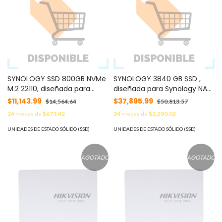
SYNOLOGY SSD 800GB NVMe
SYNOLOGY 3840 GB SSD ,
M.2 22110, diseñada para
diseñada para Synology NAS
Synology NAS con ranuras
MOD: SAT52103840G
$11,143.99
$37,895.99
$14,564.64
$50,813.57
M.2 integradas MOD:
24
meses de
$673.42
24
meses de
$2,290.02
SNV3510800G
UNIDADES DE ESTADO SÓLIDO (SSD)
UNIDADES DE ESTADO SÓLIDO (SSD)
AGOTADO
AGOTADO