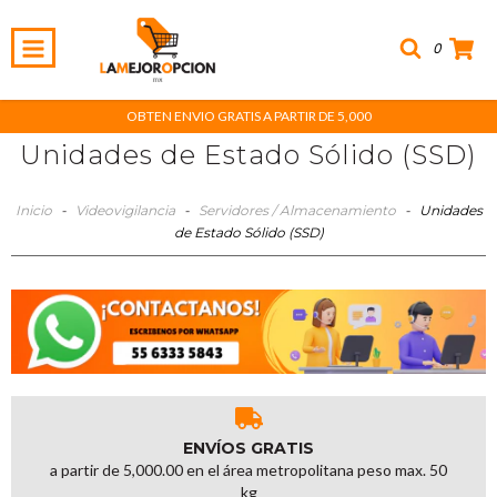
0
OBTEN ENVIO GRATIS A PARTIR DE 5,000
Unidades de Estado Sólido (SSD)
Inicio
-
Videovigilancia
-
Servidores / Almacenamiento
-
Unidades
de Estado Sólido (SSD)
ENVÍOS GRATIS
a partir de 5,000.00 en el área metropolitana peso max. 50
kg