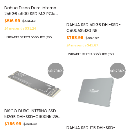
Dahua Disco Duro interno
256GB c900 SSD M.2 PCIe
Gen3x4 (DHI-SSD-
$516.99
$604.49
DAHUA SSD 512GB DHI-SSD-
C900N256G) NB
24
meses de
$31.24
C800AS512G NB
$758.99
UNIDADES DE ESTADO SÓLIDO (SSD)
$887.89
24
meses de
$45.87
UNIDADES DE ESTADO SÓLIDO (SSD)
AGOTADO
AGOTADO
DISCO DURO INTERNO SSD
512GB DHI-SSD-C900N512G
NVME M.2 PCIE GEN3X4 NB
$786.99
$920.39
DAHUA SSD 1TB DHI-SSD-