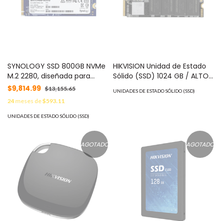
SYNOLOGY SSD 800GB NVMe
HIKVISION Unidad de Estado
M.2 2280, diseñada para
Sólido (SSD) 1024 GB / ALTO
Synology NAS con ranuras
RENDIMIENTO / Hasta 2100
$9,814.99
$13,155.65
UNIDADES DE ESTADO SÓLIDO (SSD)
M.2 integradas MOD:
MB/s / M.2 NVMe / Para
24
meses de
$593.11
SNV3400800G
Gaming y PC Trabajo Pesado
MOD: HS-SSD-E1000/1024G
UNIDADES DE ESTADO SÓLIDO (SSD)
AGOTADO
AGOTADO