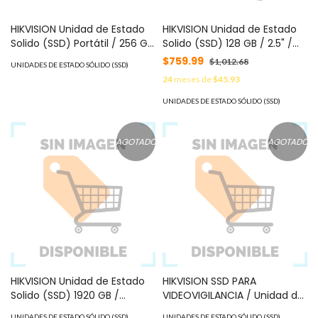
HIKVISION Unidad de Estado
HIKVISION Unidad de Estado
Solido (SSD) Portátil / 256 GB
Solido (SSD) 128 GB / 2.5" /
/ Conector USB C MOD: HS-
ALTO PERFORMANCE / Para
$759.99
$1,012.68
UNIDADES DE ESTADO SÓLIDO (SSD)
ESSD-T100I/256G
Gaming y PC Trabajo Pesado
24
meses de
$45.93
MOD: HS-SSD-E100/128G
UNIDADES DE ESTADO SÓLIDO (SSD)
AGOTADO
AGOTADO
HIKVISION Unidad de Estado
HIKVISION SSD PARA
Solido (SSD) 1920 GB /
VIDEOVIGILANCIA / Unidad de
Especializado para
Estado Solido / 1024 GB / 2.5"
UNIDADES DE ESTADO SÓLIDO (SSD)
UNIDADES DE ESTADO SÓLIDO (SSD)