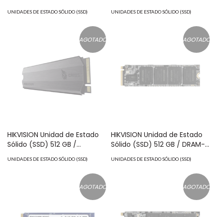
UNIDADES DE ESTADO SÓLIDO (SSD)
UNIDADES DE ESTADO SÓLIDO (SSD)
AGOTADO
AGOTADO
HIKVISION Unidad de Estado
HIKVISION Unidad de Estado
Sólido (SSD) 512 GB /
Sólido (SSD) 512 GB / DRAM-
PERFORMANCE EXTREMO /
Less / PERFORMANCE
UNIDADES DE ESTADO SÓLIDO (SSD)
UNIDADES DE ESTADO SÓLIDO (SSD)
Hasta 3300 MB/s / M.2 NVMe
EXTREMO en Lectura y
/ Para Gaming y PC Trabajo
Escritura/ Hasta 3476 MB/s /
Pesado MOD: HS-SSD-
M.2 NVMe / Para Gaming y
AGOTADO
AGOTADO
E2000/512G
PC Trabajo Pesado MOD: HS-
SSD-E3000/512G