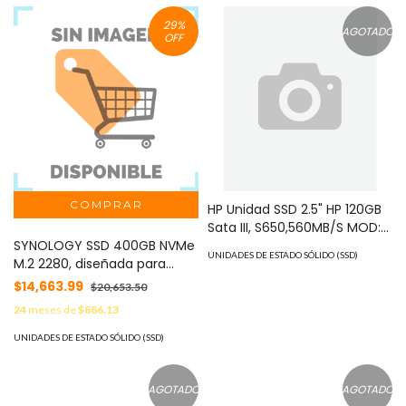
ESSD-T300S/512G
29
%
AGOTADO
OFF
HP Unidad SSD 2.5" HP 120GB
Sata III, S650,560MB/S MOD:
SYNOLOGY SSD 400GB NVMe
345M7AA
UNIDADES DE ESTADO SÓLIDO (SSD)
M.2 2280, diseñada para
Synology NAS con ranuras
$14,663.99
$20,653.50
M.2 integradas MOD:
24
meses de
$886.13
SNV3410400G
UNIDADES DE ESTADO SÓLIDO (SSD)
AGOTADO
AGOTADO