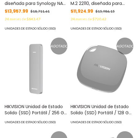
diseñada para Synology NAS
M.2 22110, diseñada para
MOD: SAT5200960G
Synology NAS con ranuras
$13,957.99
$11,924.99
$18,711.61
$15,986.15
M.2 integradas MOD:
24
meses de
$843.47
24
meses de
$720.62
SNV3500800G
UNIDADES DE ESTADO SÓLIDO (SSD)
UNIDADES DE ESTADO SÓLIDO (SSD)
AGOTADO
AGOTADO
HIKVISION Unidad de Estado
HIKVISION Unidad de Estado
Solido (SSD) Portátil / 256 GB
Solido (SSD) Portátil / 128 GB
/ Gris MOD: HS-ESSD/256G
/ Conector USB C MOD: HS-
UNIDADES DE ESTADO SÓLIDO (SSD)
UNIDADES DE ESTADO SÓLIDO (SSD)
ESSD-T100I/128G