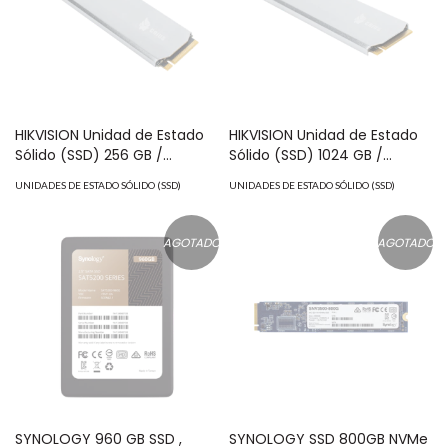
HIKVISION Unidad de Estado
HIKVISION Unidad de Estado
Sólido (SSD) 256 GB /
Sólido (SSD) 1024 GB /
PERFORMANCE EXTREMO /
PERFORMANCE EXTREMO /
UNIDADES DE ESTADO SÓLIDO (SSD)
UNIDADES DE ESTADO SÓLIDO (SSD)
Hasta 3100MB/s / M.2 NVMe /
Hasta 3500 MB/s / M.2 NVMe
Para Gaming y PC Trabajo
/ Para Gaming y PC Trabajo
Pesado MOD: HS-SSD-
Pesado MOD: HS-SSD-
AGOTADO
AGOTADO
E2000/256G
E2000/1024G
SYNOLOGY 960 GB SSD ,
SYNOLOGY SSD 800GB NVMe