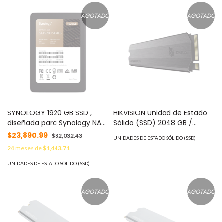
SSD-E3000/1024G
AGOTADO
AGOTADO
SYNOLOGY 1920 GB SSD ,
HIKVISION Unidad de Estado
diseñada para Synology NAS
Sólido (SSD) 2048 GB /
MOD: SAT52001920G
PERFORMANCE EXTREMO /
$23,890.99
$32,032.43
UNIDADES DE ESTADO SÓLIDO (SSD)
Hasta 3500 MB/s / M.2 NVMe
24
meses de
$1,443.71
/ Para Gaming y PC Trabajo
Pesado MOD: HS-SSD-
UNIDADES DE ESTADO SÓLIDO (SSD)
E2000/2048G
AGOTADO
AGOTADO