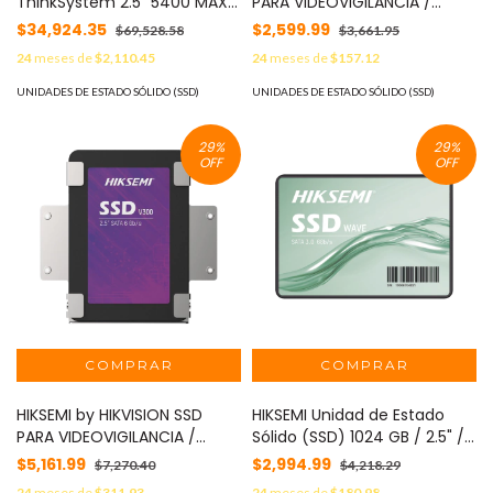
ThinkSystem 2.5" 5400 MAX
PARA VIDEOVIGILANCIA /
3.84TB Uso Mixto SATA 6GB
Unidad de Estado Sólido /
$34,924.35
$2,599.99
$69,528.58
$3,661.95
HS SSD MOD: 4XB7A82292
500 GB / 2.5" / Alto
24
meses de
$2,110.45
24
meses de
$157.12
Performance / Uso 24/7 /
Compatible con DVR´s y NVR
UNIDADES DE ESTADO SÓLIDO (SSD)
UNIDADES DE ESTADO SÓLIDO (SSD)
´s epcom / HiLook y
HIKVISION (Seleccionados)
29
%
29
%
MOD: V300X/500GB
OFF
OFF
HIKSEMI by HIKVISION SSD
HIKSEMI Unidad de Estado
PARA VIDEOVIGILANCIA /
Sólido (SSD) 1024 GB / 2.5" /
Unidad de Estado Solido / 1
SATA III / ALTO PERFORMANCE
$5,161.99
$2,994.99
$7,270.40
$4,218.29
TB / 2.5" / Alto Performance
/ Para Gaming y PC Trabajo
24
meses de
$311.93
24
meses de
$180.98