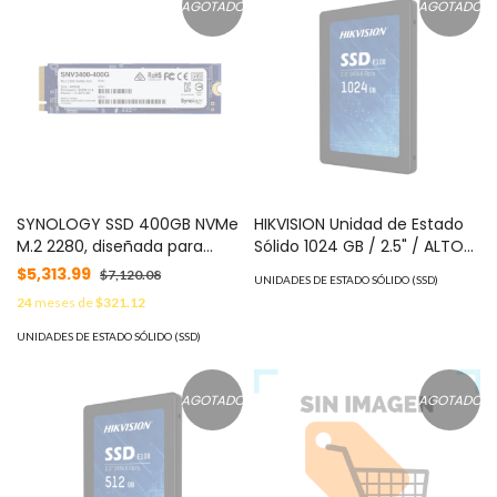
AGOTADO
AGOTADO
SYNOLOGY SSD 400GB NVMe
HIKVISION Unidad de Estado
M.2 2280, diseñada para
Sólido 1024 GB / 2.5" / ALTO
Synology NAS con ranuras
PERFORMANCE / Para Gaming
$5,313.99
$7,120.08
UNIDADES DE ESTADO SÓLIDO (SSD)
M.2 integradas MOD:
y PC Trabajo Pesado MOD:
24
meses de
$321.12
SNV3400400G
HS-SSD-E100/1024G
UNIDADES DE ESTADO SÓLIDO (SSD)
AGOTADO
AGOTADO