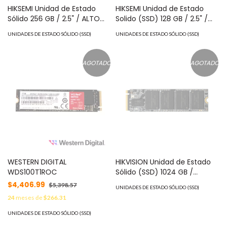
HIKSEMI Unidad de Estado
HIKSEMI Unidad de Estado
Sólido 256 GB / 2.5" / ALTO
Solido (SSD) 128 GB / 2.5" /
PERFORMANCE / Para Gaming
ALTO PERFORMANCE / Para
UNIDADES DE ESTADO SÓLIDO (SSD)
UNIDADES DE ESTADO SÓLIDO (SSD)
y PC Trabajo Pesado HS-
Gaming y PC Trabajo Pesado
SSD-E100/256G/CITY
HS-SSD-E100/128G/CITY
AGOTADO
AGOTADO
WESTERN DIGITAL
HIKVISION Unidad de Estado
WDS100T1ROC
Sólido (SSD) 1024 GB /
DRAM-Less / PERFORMANCE
$4,406.99
$5,398.57
UNIDADES DE ESTADO SÓLIDO (SSD)
EXTREMO en Lectura y
24
meses de
$266.31
Escritura/ Hasta 3476 MB/s /
M.2 NVMe / Para Gaming y
UNIDADES DE ESTADO SÓLIDO (SSD)
PC Trabajo Pesado MOD: HS-