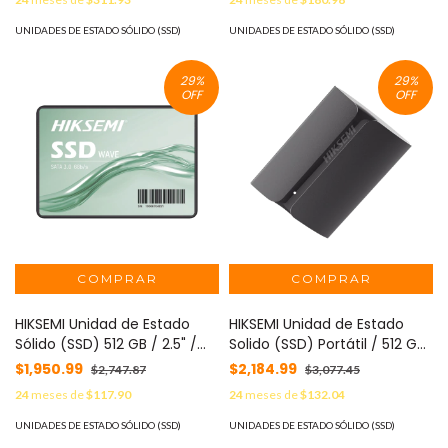
/ Uso 24/7 / Compatible con
Pesado / 550 MB/s Lectura /
DVR´s y NVR´s epcom /
470 MB/s Escritura HS-SSD-
UNIDADES DE ESTADO SÓLIDO (SSD)
UNIDADES DE ESTADO SÓLIDO (SSD)
HiLook y HIKVISION
WAVE(S)/1024G
(Seleccionados) / Incluye
29
%
29
%
Base MOD: V300X/1TB
OFF
OFF
HIKSEMI Unidad de Estado
HIKSEMI Unidad de Estado
Sólido (SSD) 512 GB / 2.5" /
Solido (SSD) Portátil / 512 GB
SATA III / ALTO PERFORMANCE
/ Conector USB 3.1 / Tipo C /
$1,950.99
$2,184.99
$2,747.87
$3,077.45
/ Para Gaming y PC Trabajo
Ideal para Almacenar
24
meses de
$117.90
24
meses de
$132.04
Pesado / 530 MB/s Lectura /
Cualquier Tipo de
450 MB/s Escritura HS-SSD-
Información (Videos, Fotos,
UNIDADES DE ESTADO SÓLIDO (SSD)
UNIDADES DE ESTADO SÓLIDO (SSD)
WAVE(S)/512G
Documentos, Etc...) HS-