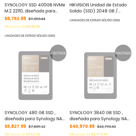
SYNOLOGY SSD 400GB NVMe
HIKVISION Unidad de Estado
M.2 22110, diseñada para
Solido (SSD) 2048 GB /
Synology NAS con ranuras
Especializado para
$6,752.99
$9,050.44
UNIDADES DE ESTADO SÓLIDO (SSD)
M.2 integradas MOD:
Videovigilancia / 2.5" / Alto
24
meses de
$408.08
SNV3500400G
Performance MOD: HS-SSD-
V210/PLP/2048G
UNIDADES DE ESTADO SÓLIDO (SSD)
AGOTADO
AGOTADO
SYNOLOGY 480 GB SSD ,
SYNOLOGY 3840 GB SSD ,
diseñada para Synology NAS
diseñada para Synology NAS
MOD: SAT5200480G
MOD: SAT52003840G
$5,827.99
$40,970.88
$7,809.12
$63,793.42
24
meses de
$352.18
24
meses de
$2,475.84