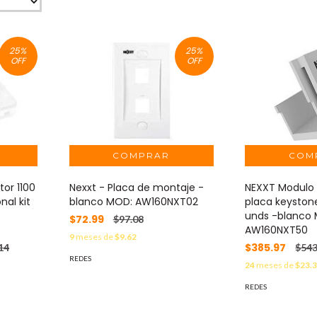
25
%
25
%
OFF
OFF
or 1100
Nexxt - Placa de montaje -
NEXXT Modulo 
nal kit
blanco MOD: AW160NXT02
placa keyston
unds -blanco
$72.99
$97.08
AW160NXT50
9
meses de
$9.62
$385.97
14
$543
REDES
24
meses de
$23.
REDES