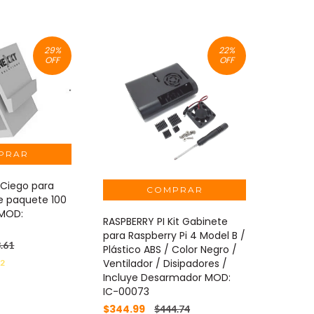
29
%
22
%
OFF
OFF
Ciego para
e paquete 100
 MOD:
RASPBERRY PI Kit Gabinete
para Raspberry Pi 4 Model B /
.61
Plástico ABS / Color Negro /
Ventilador / Disipadores /
32
Incluye Desarmador MOD:
IC-00073
$344.99
$444.74