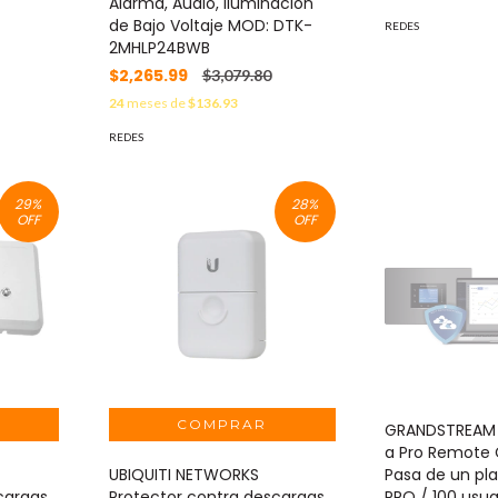
Alarma, Audio, Iluminación
de Bajo Voltaje MOD: DTK-
REDES
2MHLP24BWB
$2,265.99
$3,079.80
24
meses de
$136.93
REDES
29
%
28
%
OFF
OFF
GRANDSTREAM 
a Pro Remote
UBIQUITI NETWORKS
Pasa de un pla
cargas
Protector contra descargas
PRO / 100 usua