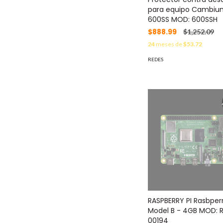
para equipo Cambiu
600SS MOD: 600SSH
$888.99
$1,252.09
24
meses de
$53.72
REDES
RASPBERRY PI Rasbperr
Model B - 4GB MOD: 
00194