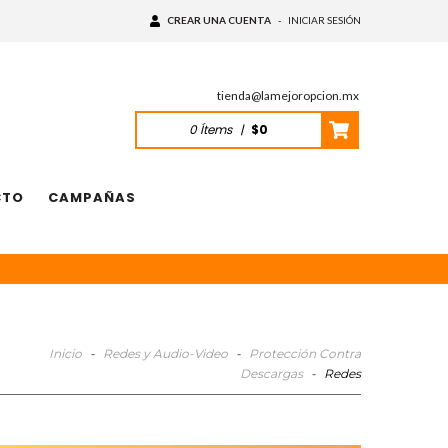
CREAR UNA CUENTA
-
INICIAR SESIÓN
tienda@lamejoropcion.mx
0
Ítems
|
$0
CTO
CAMPAÑAS
Inicio
-
Redes y Audio-Video
-
Protección Contra
Descargas
-
Redes