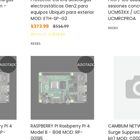
m -
electrostáticas Gen2 para
sesiones conc
equipos Ubiquiti para exterior
UCM63XX / U
MOD: ETH-SP-G2
UCMRCPROA
$373.99
$516.99
REDES
24
meses de
$22.60
REDES
AGOTADO
AGOTADO
y PI 4
RASPBERRY PI Rasbperry PI 4
CAMBIUM NET
RP-
Model B - 8GB MOD: RP-
Surge Suppres
00195
kit) MOD: C00