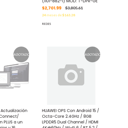
(1101-882-1) MOD: T-DPR-GE
$2,701.99
$3,805.61
24
meses de
$163.28
REDES
AGOTADO
AGOTADO
Actualización
HUAWEI OPS Con Android 15 /
 Connect/
Octa-Core 2.4GHz / 8GB
n PLUS a un
LPDDR5 Dual Channel / HDMI
rios y 16
4K@60Hz / Wi-Fi 6 / BT 5.2 /