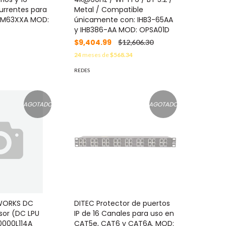
urrentes para
Metal / Compatible
CM63XXA MOD:
únicamente con: IHB3-65AA
y IHB386-AA MOD: OPSA01D
$9,404.99
$12,606.30
24
meses de
$568.34
REDES
AGOTADO
AGOTADO
WORKS DC
DITEC Protector de puertos
sor (DC LPU
IP de 16 Canales para uso en
0000L114A
CAT5e, CAT6 y CAT6A. MOD: