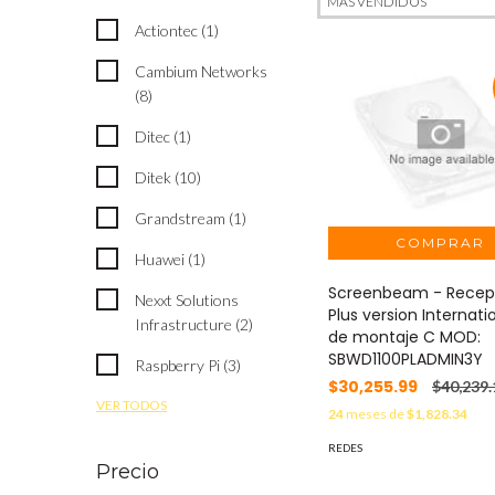
Actiontec (1)
Cambium Networks
(8)
Ditec (1)
Ditek (10)
Grandstream (1)
Huawei (1)
Screenbeam - Recept
Nexxt Solutions
Plus version Internatio
Infrastructure (2)
de montaje C MOD:
SBWD1100PLADMIN3Y
Raspberry Pi (3)
$30,255.99
$40,239.
VER TODOS
24
meses de
$1,828.34
REDES
Precio