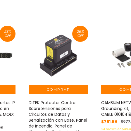
23
%
26
%
OFF
OFF
ertos IP
DITEK Protector Contra
CAMBIUM NET
so en
Sobretensiones para
Grounding kit,
. MOD:
Circuitos de Datos y
CABLE 0101041
Señalización con Base, Panel
$751.99
$977
de Incendio, Panel de
18
24
meses de
$45.