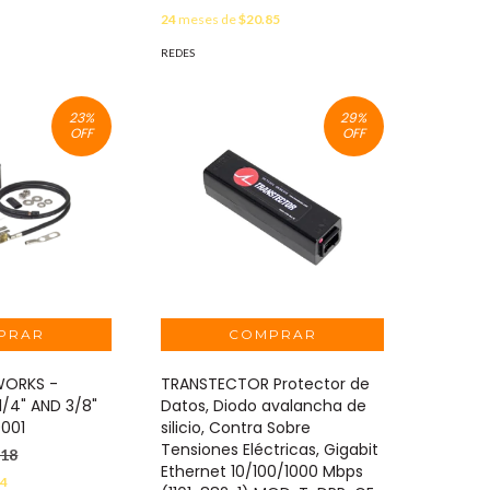
24
meses de
$20.85
REDES
23
%
29
%
OFF
OFF
WORKS -
TRANSTECTOR Protector de
 1/4" AND 3/8"
Datos, Diodo avalancha de
9001
silicio, Contra Sobre
Tensiones Eléctricas, Gigabit
.18
Ethernet 10/100/1000 Mbps
44