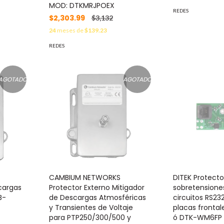
MOD: DTKMRJPOEX
REDES
$2,303.99
$3,132
24
meses de
$139.23
REDES
AGOTADO
AGOTADO
CAMBIUM NETWORKS
DITEK Protecto
cargas
Protector Externo Mitigador
sobretensione
B-
de Descargas Atmosféricas
circuitos RS232
y Transientes de Voltaje
placas fronta
para PTP250/300/500 y
ó DTK-WM6FP