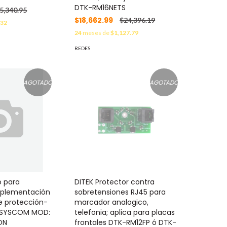
DTK-RM16NETS
5,340.95
$18,662.99
$24,396.19
.32
24
meses de
$1,127.79
REDES
AGOTADO
AGOTADO
o para
DITEK Protector contra
mplementación
sobretensiones RJ45 para
e protección-
marcador analogico,
s SYSCOM MOD:
telefonia; aplica para placas
ON
frontales DTK-RM12FP ó DTK-