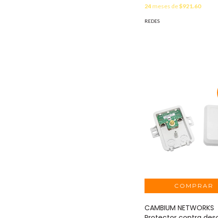
24
meses de
$921.60
REDES
CAMBIUM NETWORKS
Protector contra des