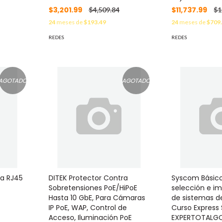
$3,201.99
$11,737.99
$4,509.84
$1
24
meses de
$193.49
24
meses de
$709
REDES
REDES
AGOTADO
AGOTADO
ra RJ45
DITEK Protector Contra
Syscom Básic
Sobretensiones PoE/HiPoE
selección e i
Hasta 10 GbE, Para Cámaras
de sistemas d
IP PoE, WAP, Control de
Curso Expres
Acceso, Iluminación PoE
EXPERTOTALG