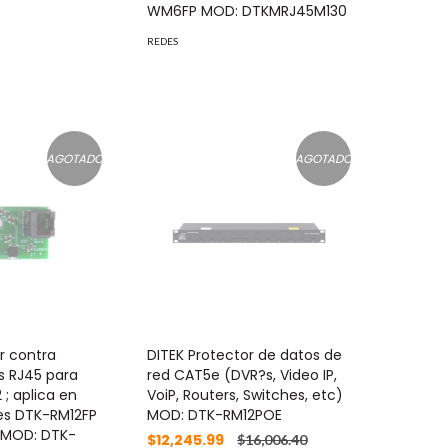
WM6FP MOD: DTKMRJ45M130
REDES
AGOTADO
AGOTADO
r contra
DITEK Protector de datos de
s RJ45 para
red CAT5e (DVR?s, Video IP,
 ; aplica en
VoiP, Routers, Switches, etc)
les DTK-RM12FP
MOD: DTK-RM12POE
 MOD: DTK-
$12,245.99
$16,006.40