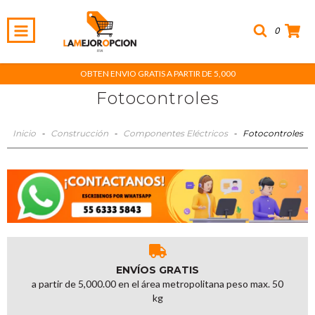
0
OBTEN ENVIO GRATIS A PARTIR DE 5,000
Fotocontroles
Inicio
-
Construcción
-
Componentes Eléctricos
-
Fotocontroles
ENVÍOS GRATIS
a partir de 5,000.00 en el área metropolitana peso max. 50
kg