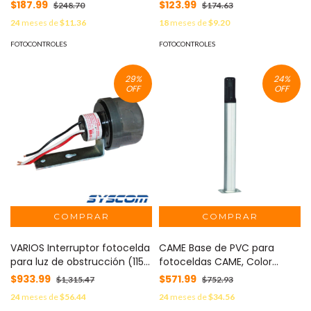
001-DOCL
$187.99
$123.99
$248.70
$174.63
24
meses de
$11.36
18
meses de
$9.20
FOTOCONTROLES
FOTOCONTROLES
29
%
24
%
OFF
OFF
VARIOS Interruptor fotocelda
CAME Base de PVC para
para luz de obstrucción (115
fotoceldas CAME, Color
Vca). MOD: 20-03A
Plata, Altura de hasta 500
$933.99
$571.99
$1,315.47
$752.93
mm MOD: 001-DIR-CG
24
meses de
$56.44
24
meses de
$34.56