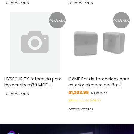
FOTOCONTROLES
FOTOCONTROLES
AGOTADO
AGOTADO
HYSECURITY fotocelda para
CAME Par de fotoceldas para
hysecurity m30 MOD:
exterior alcance de 18m
MX009999
MOD: 001-DOCE
$1,233.99
$1,607.76
FOTOCONTROLES
24
meses de
$74.57
FOTOCONTROLES