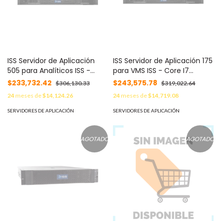
ISS Servidor de Aplicación
ISS Servidor de Aplicación 175
505 para Analíticos ISS -
para VMS ISS - Core I7
Core I7 9700K 3.60 Ghz, 16
9700K, 16 GB RAM, Win 10
$233,732.42
$243,575.78
$306,130.33
$319,022.64
GB RAM, Win 10 PRO, 8TB HDD
PRO, 12TB HDD (1x12TB),
24
meses de
$14,124.26
24
meses de
$14,719.08
(1X8TB), 1x10GbE RJ45, 1U
2x1GbE NIC, 1U Rack MOD:
Rack MOD: SOSNVR5058TR
SOS-NVR-175-12T
SERVIDORES DE APLICACIÓN
SERVIDORES DE APLICACIÓN
AGOTADO
AGOTADO