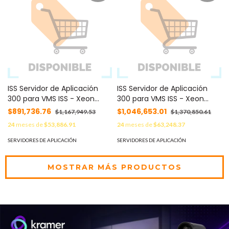
ISS Servidor de Aplicación
ISS Servidor de Aplicación
300 para VMS ISS - Xeon
300 para VMS ISS - Xeon
Silver 4210, 16 GB RAM, Win 10
Silver 4210, 16 GB RAM, Win 10
$891,736.76
$1,046,653.01
$1,167,949.53
$1,370,850.61
PRO, 72TB HDD (13X8TB),
PRO, 192TB HDD (13X8TB),
24
meses de
$53,886.91
24
meses de
$63,248.37
4x1GbE NIC, 2U Rack MOD:
4x1GbE NIC, 2U Rack MOD:
SOSNVR30072T
SOSNVR300192T
SERVIDORES DE APLICACIÓN
SERVIDORES DE APLICACIÓN
MOSTRAR MÁS PRODUCTOS