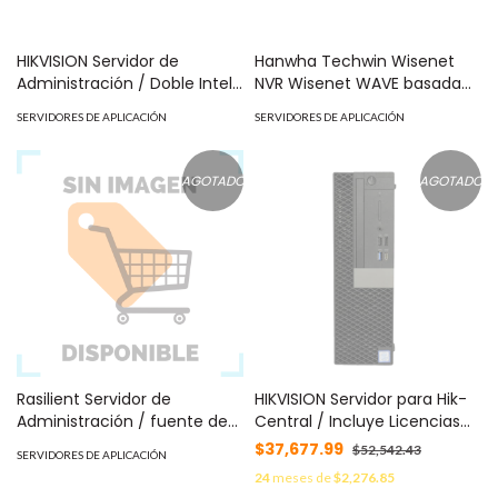
HIKVISION Servidor de
Hanwha Techwin Wisenet
Administración / Doble Intel
NVR Wisenet WAVE basada
Xeon SP / 2 HDD para
en Windows / Montable en
SERVIDORES DE APLICACIÓN
SERVIDORES DE APLICACIÓN
Sistema Operativo (No
Rack 2U / Incluye licencia
incluye S.O.) / 64 GB RAM
WAVE-PRO-04 / 470 Mbps
DDR4 /Fuente Redundante
throughput / Incluye 96 TB
AGOTADO
AGOTADO
DS-VD22D-B/HW15
para almacenamiento MOD:
WRR-P-S202W1-96TB
Rasilient Servidor de
HIKVISION Servidor para Hik-
Administración / fuente de
Central / Incluye Licencias
poder redundante / Doble
de 32 Camaras y Mas
$37,677.99
$52,542.43
SERVIDORES DE APLICACIÓN
Intel Silver / Doble disco de
Modulos / Intel® Core™ i3-
24
meses de
$2,276.85
estado solido 240GB / 4GBE
8100 / 64 Bits / Alto