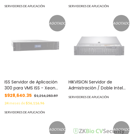
COMPATIBLE CON DVR MOVIL
SOSNVR400132T
SERVIDORES DE APLICACIÓN
SERVIDORES DE APLICACIÓN
MERIVA STREAMAX M1N 2.0
MOD: WDS100T3B0B
AGOTADO
AGOTADO
ISS Servidor de Aplicación
HIKVISION Servidor de
300 para VMS ISS - Xeon
Admistración / Doble Intel
Silver 4210, 16 GB RAM, Win 10
Xeon SP / 2 HDD para
$928,640.35
$1,216,283.89
SERVIDORES DE APLICACIÓN
PRO, 156TB HDD (13X8TB),
Sistema Operativo (No
24
meses de
$56,116.96
4x1GbE NIC, 2U Rack
incluye S.O) / 32 GB RAM
SOSNVR300224T
DDR4 DIMM / Fuente
SERVIDORES DE APLICACIÓN
Redundante DS-VD22D-
B/HW6
AGOTADO
AGOTADO