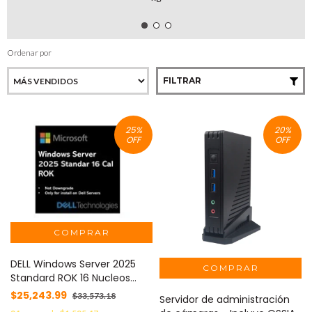
Ordenar por
FILTRAR
25
%
20
%
OFF
OFF
DELL Windows Server 2025
Standard ROK 16 Nucleos
MOD: 3000200852126.1
$25,243.99
$33,573.18
Servidor de administración