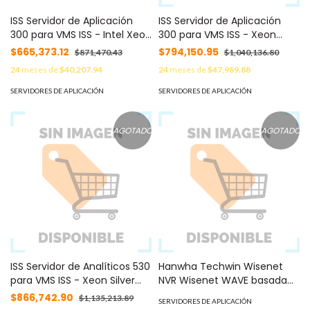
ISS Servidor de Aplicación
ISS Servidor de Aplicación
300 para VMS ISS - Intel Xeon
300 para VMS ISS - Xeon
Silver 4210, 16 GB RAM, Win 10
Silver 4210, 16 GB RAM, Win 10
$665,373.12
$794,150.95
$871,470.43
$1,040,136.80
PRO, 48TB HDD (6x8TB),
PRO, 96TB HDD (13X8TB),
24
meses de
$40,207.94
24
meses de
$47,989.88
4x1Gb NIC, 2U Rack MOD:
4x1GbE NIC, 2U Rack MOD:
SOS-NVR-300-48T
SOSNVR30096T
SERVIDORES DE APLICACIÓN
SERVIDORES DE APLICACIÓN
AGOTADO
AGOTADO
ISS Servidor de Analíticos 530
Hanwha Techwin Wisenet
para VMS ISS - Xeon Silver
NVR Wisenet WAVE basada
4210, 64 GB RAM, Win 10 PRO,
en Windows / Montable en
$866,742.90
$1,135,213.89
SERVIDORES DE APLICACIÓN
12TB SATA (3x4TB), 2x1GbE
Rack 1U / Incluye licencia