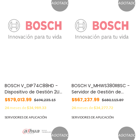
AGOTADO
AGOTADO
BOSCH V_DIP74C88HD -
BOSCH V_MHWS380RBSC -
Dispositivo de Gestión 2U
Servidor de Gestión de
8X8TB / DIVAR IP 7000
Aplicaciones Estándar de
$579,013.99
$567,237.99
$694,235.15
$680,115.89
Alto Rendimiento
24
meses de
$34,989.33
24
meses de
$34,277.72
SERVIDORES DE APLICACIÓN
SERVIDORES DE APLICACIÓN
AGOTADO
AGOTADO