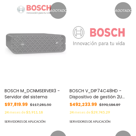
E201S2-64TB
AGOTADO
AGOTADO
BOSCH M_DCNMSERVER3 -
BOSCH V_DIP74C48HD -
Servidor del sistema
Dispositivo de gestión 2U
8X4TB / DIVAR IP 7000
$97,819.99
$492,233.99
$117,281.50
$590,184.89
24
meses de
$5,911.18
24
meses de
$29,745.29
SERVIDORES DE APLICACIÓN
SERVIDORES DE APLICACIÓN