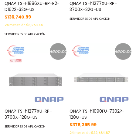
QNAP TS-H1886XU-RP-R2-
QNAP TS-h1277XU-RP-
D1622-32G-US
3700X-32G-US
$136,740.99
SERVIDORES DE APLICACIÓN
24
meses de
$8,263.14
SERVIDORES DE APLICACIÓN
AGOTADO
AGOTADO
QNAP TS-h1277XU-RP-
QNAP TS-h1090FU-7302P-
3700X-128G-US
128G-US
$375,395.99
SERVIDORES DE APLICACIÓN
24
meses de
$22,684.87