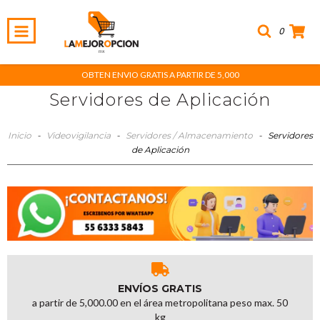
0
OBTEN ENVIO GRATIS A PARTIR DE 5,000
Servidores de Aplicación
Inicio
-
Videovigilancia
-
Servidores / Almacenamiento
-
Servidores
de Aplicación
ENVÍOS GRATIS
a partir de 5,000.00 en el área metropolitana peso max. 50
kg