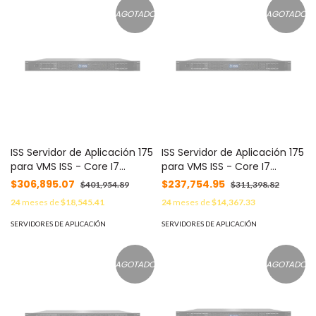
AGOTADO
AGOTADO
ISS Servidor de Aplicación 175
ISS Servidor de Aplicación 175
para VMS ISS - Core I7
para VMS ISS - Core I7
9700K, 16 GB RAM, Win 10
9700K, 16 GB RAM, Win 10
$306,895.07
$237,754.95
$401,954.89
$311,398.82
PRO, 24TB HDD (2x12TB), 1GbE
PRO, 8TB HDD (1x8TB), 2x1GbE
24
meses de
$18,545.41
24
meses de
$14,367.33
10GBE NIC, 1U Rack MOD:
NIC, 1U Rack MOD: SOS-NVR-
SOSNVR17524T
175-8T
SERVIDORES DE APLICACIÓN
SERVIDORES DE APLICACIÓN
AGOTADO
AGOTADO