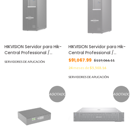
HIKVISION Servidor para Hik-
HIKVISION Servidor para Hik-
Central Professional /
Central Professional /
Incluye Licencias de 32
Incluye Licencias de 32
$91,067.99
$119,066.11
SERVIDORES DE APLICACIÓN
Cámaras y 4 Puertas / Intel®
Cámaras y 4 Puertas / Intel®
24
meses de
$5,503.16
Core™ i7-12700 / 64 Bits /
Core™ i5-12500 / 64 Bits /
Alto Desempeño / Diseño
Alto Desempeño / Diseño
SERVIDORES DE APLICACIÓN
Compacto / Crecimiento
Compacto / Crecimiento
hasta 256 Canales MOD: HC-
hasta 128 Canales MOD:
P-VET/HW7/32
HCWS/HW5L/32C(C)
AGOTADO
AGOTADO