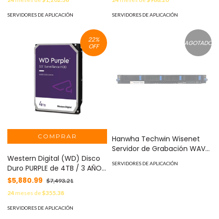
AP15PRO
Capacidad 12TB / Cache
512MB / Garantía 2 A MOD:
SERVIDORES DE APLICACIÓN
SERVIDORES DE APLICACIÓN
WD122PURP
22
%
AGOTADO
OFF
Hanwha Techwin Wisenet
Servidor de Grabación WAVE
Western Digital (WD) Disco
Windows Server / 1U
SERVIDORES DE APLICACIÓN
Duro PURPLE de 4TB / 3 AÑOS
Rackmount / 64TB
DE GARANTÍA / Para
Almacenamiento / 470
$5,880.99
$7,493.21
Videovigilancia WD43PURZ
Mbps Grabación / 128
24
meses de
$355.38
Canales / RAID 5 / Intel Xeon
/ WAVE VMS / 1 Licencia
SERVIDORES DE APLICACIÓN
WAVE-PRO04 MOD: WRR-P-