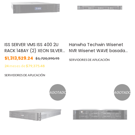
ISS SERVER VMS ISS 400 2U
Hanwha Techwin Wisenet
RACK 14BAY (2) XEON SILVER
NVR Wisenet WAVE basada
4210 32GB RAM (2) 240GB
en Windows / Montable en
$1,313,529.24
$1,720,390.95
SERVIDORES DE APLICACIÓN
SSD RAID1 156TB (2) 1GBE NIC
Rack 1U / Incluye licencia
24
meses de
$79,375.48
(2) 10GBE SFP+ WIN10 PRO
WAVE-PRO-04 / 470 Mbps
MOD: SOS-NVR-400-156T
throughput / Incluye 8 TB
SERVIDORES DE APLICACIÓN
para almacenamiento MOD:
WRR-P-E200S1-8TB
AGOTADO
AGOTADO