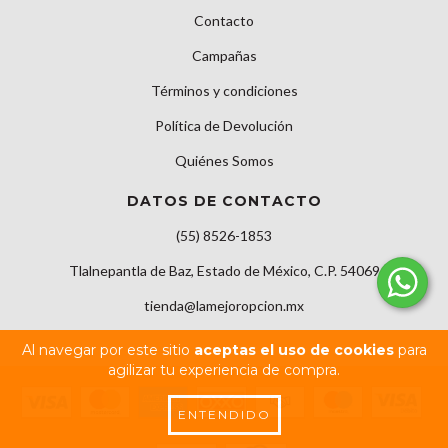
Contacto
Campañas
Términos y condiciones
Política de Devolución
Quiénes Somos
DATOS DE CONTACTO
(55) 8526-1853
Tlalnepantla de Baz, Estado de México, C.P. 54069
tienda@lamejoropcion.mx
Al navegar por este sitio
aceptas el uso de cookies
para
agilizar tu experiencia de compra.
ENTENDIDO