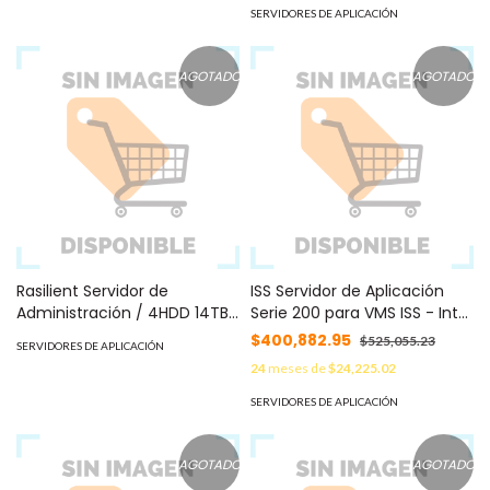
/ 16GB RAM / SIN DISCOS
Desempeño / Diseño
SERVIDORES DE APLICACIÓN
DUROS de almacenamiento
Compacto MOD:
MOD: AS175RUS
HIKCENTRALWORKSTATION/32
AGOTADO
AGOTADO
Rasilient Servidor de
ISS Servidor de Aplicación
Administración / 4HDD 14TB
Serie 200 para VMS ISS - Intel
/ fuente de poder
XEON E3 1270 v6, 16GB RAM,
$400,882.95
$525,055.23
SERVIDORES DE APLICACIÓN
redundante / Doble Intel
Win 10 IOT, 16TB HDD (2x8TB),
24
meses de
$24,225.02
Xeon / Doble disco de
1U Rack MOD: SOSNVR20064T
estado solido 120GB / 4GBE /
SERVIDORES DE APLICACIÓN
16GB RAM MOD: AS75R14TWS
AGOTADO
AGOTADO