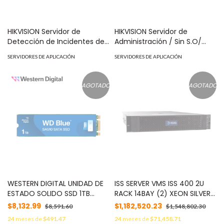
HIKVISION Servidor de
HIKVISION Servidor de
Detección de Incidentes de
Administración / Sin S.O/
Tráfico iDS-TSS300-H / 4
Procesador 4410Y×2 /
SERVIDORES DE APLICACIÓN
SERVIDORES DE APLICACIÓN
Canales Hasta 4MP /
32GB×2 GB RAM RDIMM /2TB
Detección de 18 Tipos de
7.2K SATA×2(RAID_1)+2TB
Incidentes / Análisis de
7.2K SATA×2(RAID_1) MOD:
AGOTADO
AGOTADO
Parámetros de Tráfico / 4
DS-VH22-R/HW48E
Bahías SATA Hasta 32TB /
Compatibilidad Multi- MOD:
IDS-TSS300-H/04/4T
WESTERN DIGITAL UNIDAD DE
ISS SERVER VMS ISS 400 2U
ESTADO SOLIDO SSD 1TB
RACK 14BAY (2) XEON SILVER
WESTERN DIGITAL
4210 32GB RAM (2) 240GB
$8,132.99
$1,182,520.23
$8,591.60
$1,548,802.30
WDS100T3B0B SERIE BLUE
SSD RAID1 132TB (2) 1GBE NIC
24
meses de
$491.47
24
meses de
$71,458.71
SATA III M.2 SA510
(2) 10GBE SFP+ WIN10 PRO