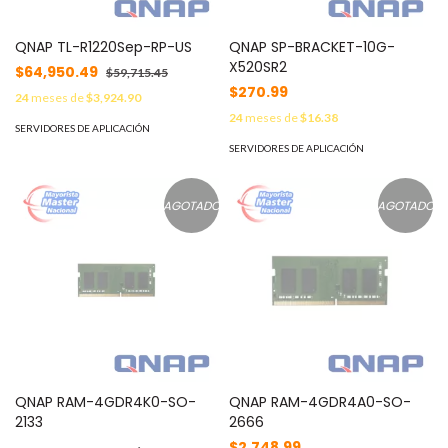
QNAP TL-R1220Sep-RP-US
QNAP SP-BRACKET-10G-
X520SR2
$64,950.49
$59,715.45
$270.99
24
meses de
$3,924.90
24
meses de
$16.38
SERVIDORES DE APLICACIÓN
SERVIDORES DE APLICACIÓN
AGOTADO
AGOTADO
QNAP RAM-4GDR4K0-SO-
QNAP RAM-4GDR4A0-SO-
2133
2666
$2,748.99