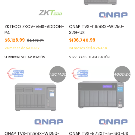
ZKTECO ZKCV-VMS-ADDON-
QNAP TVS-h1688X-W1250-
P4
32G-US
$6,128.99
$136,740.99
$6,473.74
24
meses de
$370.37
24
meses de
$8,263.14
SERVIDORES DE APLICACIÓN
SERVIDORES DE APLICACIÓN
AGOTADO
AGOTADO
QNAP TVS-h1288X-W1250-
QNAP TVS-872XT-i5-16G-US