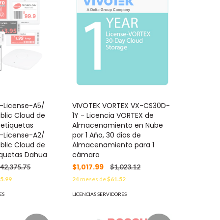
-License-A5/
VIVOTEK VORTEX VX-CS30D-
ublic Cloud de
1Y - Licencia VORTEX de
 etiquetas
Almacenamiento en Nube
-License-A2/
por 1 Año, 30 dias de
ublic Cloud de
Almacenamiento para 1
tiquetas Dahua
cámara
$1,017.99
42,375.75
$1,023.12
5.99
24
meses de
$61.52
ES
LICENCIAS SERVIDORES