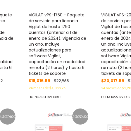
aquete
VIGILAT vPS-1750 - Paquete
VIGILAT vPS-2
cia
de servicio para licencia
de servicio par
Vigilat de hasta 1750
Vigilat de has
 de
cuentas (anterior a 1 de
cuentas (anter
ncia de
enero de 2024), vigencia de
enero de 2024
un año. Incluye
un año. Incluy
actualizaciones para
actualizacion
software Vigilat,
software Vigila
alidad
capacitación en modalidad
capacitación 
asta 6
remota (2 horas) y hasta 6
remota (2 hor
tickets de soporte
tickets de sop
$18,016.99
$20,017.99
12
$22,968
$
24
meses de
$1,088.75
24
meses de
$1,20
LICENCIAS SERVIDORES
LICENCIAS SERVIDOR
AGOTADO
AGOTADO