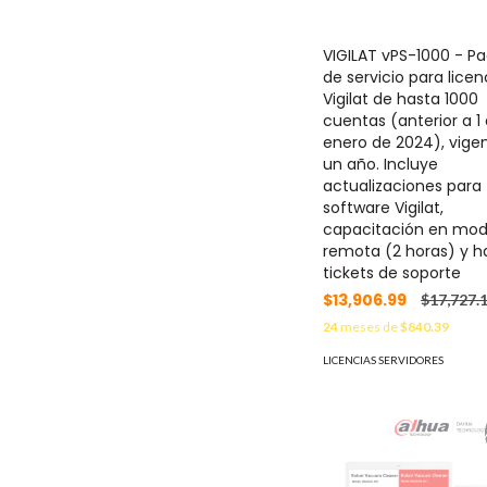
VIGILAT vPS-1000 - P
de servicio para licen
Vigilat de hasta 1000
cuentas (anterior a 1
enero de 2024), vige
un año. Incluye
actualizaciones para
software Vigilat,
capacitación en mod
remota (2 horas) y h
tickets de soporte
$13,906.99
$17,727.
24
meses de
$840.39
LICENCIAS SERVIDORES