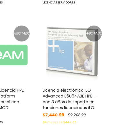
ES
LICENCIAS SERVIDORES
AGOTADO
AGOTADO
Licencia HPE
Licencia electrónica iLO
latform
Advanced E6U64ABE HPE -
ersal con
con 3 años de soporte en
 MOD:
funciones licenciadas iLO.
$7,440.99
$9,268.99
24
meses de
$449.65
ES