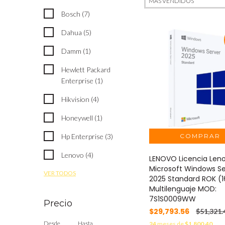
Bosch (7)
Dahua (5)
Damm (1)
Hewlett Packard
Enterprise (1)
Hikvision (4)
Honeywell (1)
Hp Enterprise (3)
Lenovo (4)
LENOVO Licencia Len
Microsoft Windows Se
VER TODOS
2025 Standard ROK (1
Multilenguaje MOD:
7S1S0009WW
Precio
$29,793.56
$51,321.
Desde
Hasta
24
meses de
$1,800.40