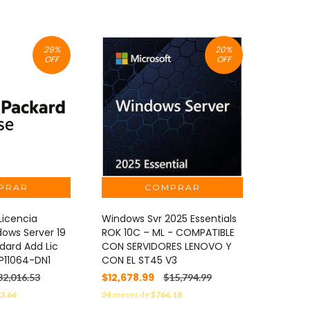
29
%
20
%
OFF
OFF
Licencia
Windows Svr 2025 Essentials
dows Server 19
ROK 10C – ML - COMPATIBLE
dard Add Lic
CON SERVIDORES LENOVO Y
P11064-DN1
CON EL ST45 V3
$12,678.99
32,016.53
$15,794.99
3.66
24
meses de
$766.18