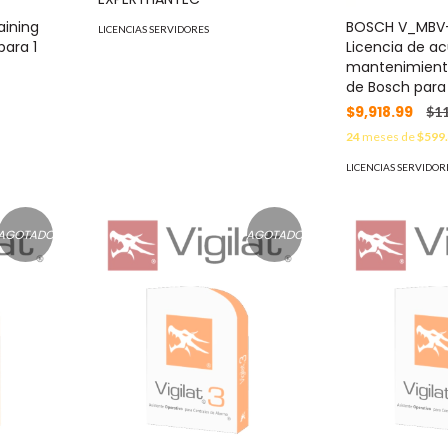
aining
BOSCH V_MBV-
LICENCIAS SERVIDORES
para 1
Licencia de a
mantenimient
de Bosch para
$9,918.99
$11
24
meses de
$599
LICENCIAS SERVIDOR
AGOTADO
AGOTADO