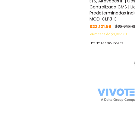
E/S, Altavoces IP | Ge
Centralizada CMS | Li
Predeterminadas Incl
MOD: CLP8-E
$22,121.99
$28,918.8
24
meses de
$1,336.81
LICENCIAS SERVIDORES