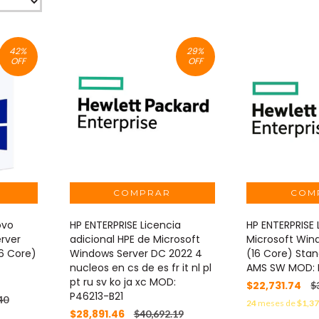
42
%
29
%
OFF
OFF
ovo
HP ENTERPRISE Licencia
HP ENTERPRISE 
rver
adicional HPE de Microsoft
Microsoft Win
6 Core)
Windows Server DC 2022 4
(16 Core) Stan
nucleos en cs de es fr it nl pl
AMS SW MOD: 
pt ru sv ko ja xc MOD:
$22,731.74
$
P46213-B21
40
24
meses de
$1,37
$28,891.46
$40,692.19