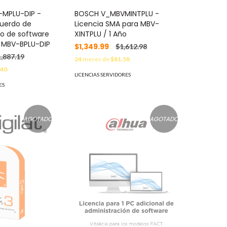
MPLU-DIP -
BOSCH V_MBVMINTPLU -
cuerdo de
Licencia SMA para MBV-
o de software
XINTPLU / 1 Año
 MBV-BPLU-DIP
$1,349.99
$1,612.98
,887.19
24
meses de
$81.58
.40
LICENCIAS SERVIDORES
ES
AGOTADO
AGOTADO