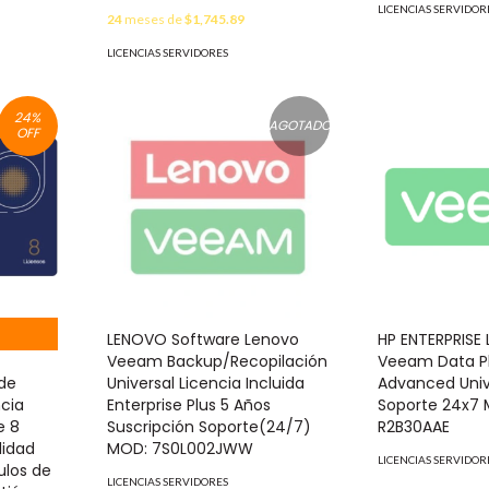
LICENCIAS SERVIDOR
24
meses de
$1,745.89
LICENCIAS SERVIDORES
24
%
AGOTADO
OFF
LENOVO Software Lenovo
HP ENTERPRISE 
Veeam Backup/Recopilación
Veeam Data P
de
Universal Licencia Incluida
Advanced Univ
ncia
Enterprise Plus 5 Años
Soporte 24x7
e 8
Suscripción Soporte(24/7)
R2B30AAE
lidad
MOD: 7S0L002JWW
LICENCIAS SERVIDOR
ulos de
LICENCIAS SERVIDORES