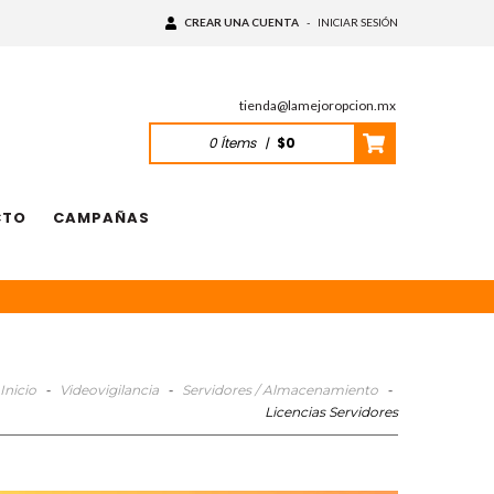
CREAR UNA CUENTA
-
INICIAR SESIÓN
tienda@lamejoropcion.mx
0
Ítems
|
$0
CTO
CAMPAÑAS
Inicio
-
Videovigilancia
-
Servidores / Almacenamiento
-
Licencias Servidores