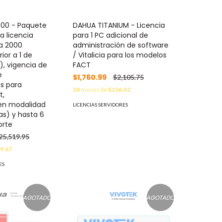
000 - Paquete
DAHUA TITANIUM - Licencia
a licencia
para 1 PC adicional de
ta 2000
administración de software
ior a 1 de
/ Vitalicia para los modelos
), vigencia de
FACT
e
$1,760.99
$2,105.75
es para
24
meses de
$106.42
t,
en modalidad
LICENCIAS SERVIDORES
as) y hasta 6
orte
25,519.95
9.67
ES
AGOTADO
AGOTADO