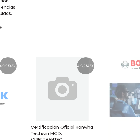
stión
cencias
uidas.
0
AGOTADO
AGOTADO
Certificación Oficial Hanwha
Techwin MOD:
EXPERTHANTEC