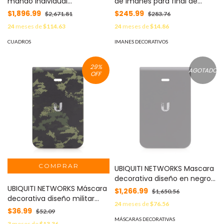
mando individual
de Imanes para final de
compatible con motores
carrera / CAN AC800 / IZ1200
$1,896.99
$245.99
$2,671.81
$283.76
XBSPK03SI MOD: XBS-PK03-
MOD: IZ-1200-080
24
meses de
$114.63
24
meses de
$14.86
CBOX
CUADROS
IMANES DECORATIVOS
29
%
AGOTADO
OFF
UBIQUITI NETWORKS Mascara
decorativa diseño en negro
UBIQUITI NETWORKS Máscara
para UAP-HD-IW paquete de
$1,266.99
$1,650.56
decorativa diseño militar
3 mascaras. MOD: IW-HD-
24
meses de
$76.56
para UAP-IW-HD paquete
BK-3
$36.99
$52.09
incluye 3 máscaras. MOD:
MÁSCARAS DECORATIVAS
3
meses de
$13.36