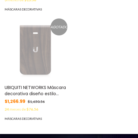
IW-HD-CF-3
MÁSCARAS DECORATIVAS
AGOTADO
UBIQUITI NETWORKS Máscara
decorativa diseño estilo
madera para UAP-HD-IW
$1,266.99
$1,650.56
paquete de 3 máscaras.
24
meses de
$76.56
MOD: IW-HD-WD-3
MÁSCARAS DECORATIVAS