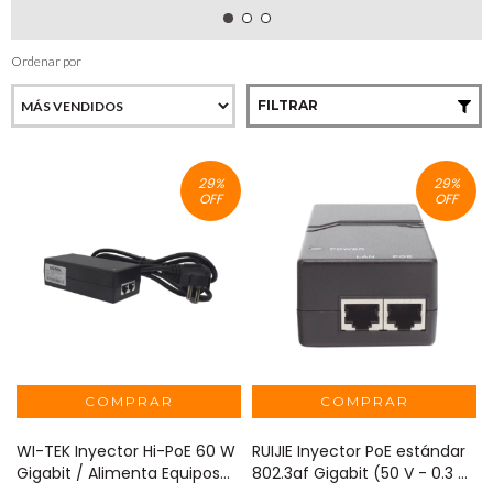
Ordenar por
FILTRAR
29
%
29
%
OFF
OFF
WI-TEK Inyector Hi-PoE 60 W
RUIJIE Inyector PoE estándar
Gigabit / Alimenta Equipos
802.3af Gigabit (50 V - 0.3 A