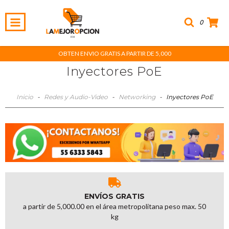
0
OBTEN ENVIO GRATIS A PARTIR DE 5,000
Inyectores PoE
Inicio
-
Redes y Audio-Video
-
Networking
-
Inyectores PoE
ENVÍOS GRATIS
a partir de 5,000.00 en el área metropolitana peso max. 50
kg