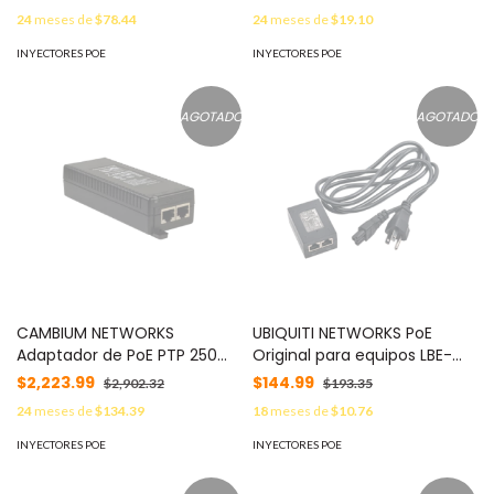
Technologies Ltd MOD: SD-
PMP430SC y PMP450S. MOD:
24
meses de
$78.44
24
meses de
$19.10
PE-A2-00-00
ACPSSW-13B
INYECTORES POE
INYECTORES POE
AGOTADO
AGOTADO
CAMBIUM NETWORKS
UBIQUITI NETWORKS PoE
Adaptador de PoE PTP 250
Original para equipos LBE-
MOD: C000025L001A
M5-23 (GP-G250-020) MOD:
$2,223.99
$144.99
$2,902.32
$193.35
POE2502
24
meses de
$134.39
18
meses de
$10.76
INYECTORES POE
INYECTORES POE