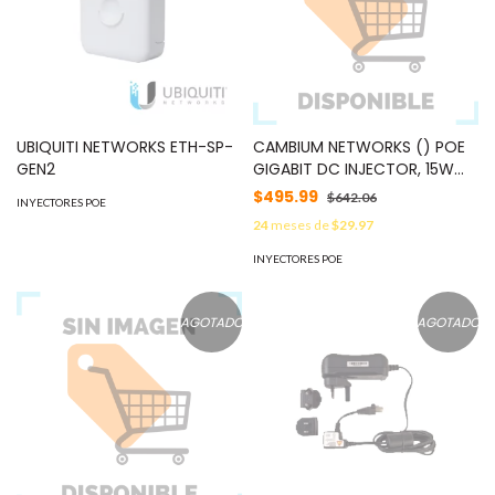
UBIQUITI NETWORKS ETH-SP-
CAMBIUM NETWORKS () POE
GEN2
GIGABIT DC INJECTOR, 15W
OUTPUT AT 56V, ENERGY
$495.99
$642.06
INYECTORES POE
LEVEL 6, 0C TO 40C MOD:
24
meses de
$29.97
N000900L017A
INYECTORES POE
AGOTADO
AGOTADO