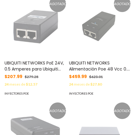
AGOTADO
AGOTADO
UBIQUITI NETWORKS PoE 24V,
UBIQUITI NETWORKS
0.5 Amperes para Ubiquiti
Alimentación Poe 48 Vcc 0.5
Networks MOD: POE245A
A para Equipos UBIQUITI.
$207.99
$459.99
$279.28
$623.01
MOD: POE48
24
meses de
$12.57
24
meses de
$27.80
INYECTORES POE
INYECTORES POE
AGOTADO
AGOTADO