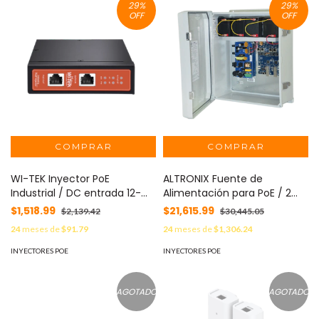
29
%
29
%
OFF
OFF
WI-TEK Inyector PoE
ALTRONIX Fuente de
Industrial / DC entrada 12-
Alimentación para PoE / 2
57V / PoE salida de Hasta
Entradas 1G Fiber SFP / 4
$1,518.99
$21,615.99
$2,139.42
$30,445.05
90W / Carcasa de Metal /
Salidas 10/100/1000 PoE/PoE+
24
meses de
$91.79
24
meses de
$1,306.24
Riel DIN / Aplicaciones CCTV
configurable para 2 Salidas
MOD: WIPOE58BTIDC
60W Hi-PoE / Nema IP66 /
INYECTORES POE
INYECTORES POE
Con capacidad de batería
de respaldo / Requiere
batería MOD: NETWAY-SP4-
AGOTADO
AGOTADO
WPX