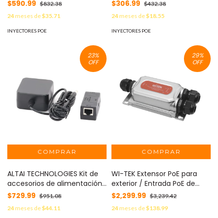
PoE 802.3 af/at/bt / Para
- 15 W) RGE120(GE)
$590.99
$306.99
$832.38
$432.38
Interior / Alcance de 100
24
meses de
$35.71
24
meses de
$18.55
metros WI-POE55-48V-60W
INYECTORES POE
INYECTORES POE
23
%
29
%
OFF
OFF
ALTAI TECHNOLOGIES Kit de
WI-TEK Extensor PoE para
accesorios de alimentación
exterior / Entrada PoE de
para puntos de acceso
90W y 2 salidas PoE de 60W
$729.99
$2,299.99
$951.08
$3,239.42
Series C1´s de Altai Super WiFi
y 30W / Protección IP68
24
meses de
$44.11
24
meses de
$138.99
MOD: SD.PE-C1N1-US
MOD: WIPOE22EO