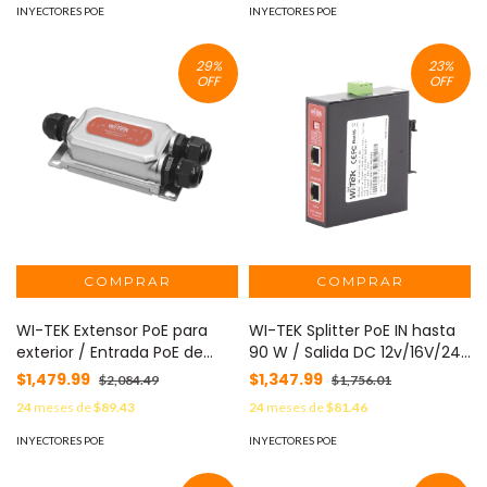
INYECTORES POE
INYECTORES POE
29
%
23
%
OFF
OFF
WI-TEK Extensor PoE para
WI-TEK Splitter PoE IN hasta
exterior / Entrada PoE de
90 W / Salida DC 12v/16V/24v
60W y 2 salidas PoE de 30W /
o 48V / Carcasa metálica /
$1,479.99
$1,347.99
$2,084.49
$1,756.01
Protección IP68 MOD:
Industrial soporte para riel
24
meses de
$89.43
24
meses de
$81.46
WIPOE21EO
DIN / Aplicaciones CCTV
MOD: WIPOE55SBTIDC
INYECTORES POE
INYECTORES POE