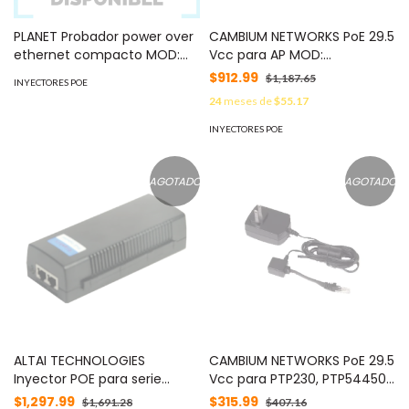
PLANET Probador power over
CAMBIUM NETWORKS PoE 29.5
ethernet compacto MOD:
Vcc para AP MOD:
POETESTERPLUS
ACPSSW20A
$912.99
$1,187.65
INYECTORES POE
24
meses de
$55.17
INYECTORES POE
AGOTADO
AGOTADO
ALTAI TECHNOLOGIES
CAMBIUM NETWORKS PoE 29.5
Inyector POE para serie
Vcc para PTP230, PTP54450,
A2/A2e/A2-Ei de Altai
PTP54450C, PMP430S,
$1,297.99
$315.99
$1,691.28
$407.16