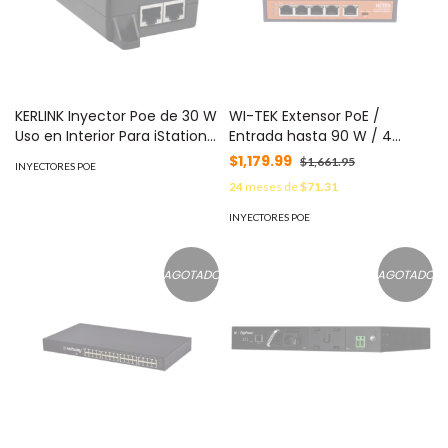
KERLINK Inyector Poe de 30 W
WI-TEK Extensor PoE /
Uso en Interior Para iStation
Entrada hasta 90 W / 4
de Kerlink MOD: KLK03506
puertos Gigabit PoE salida
$1,179.99
$1,661.95
INYECTORES POE
802.3 af/at / Extensor PoE
24
meses de
$71.31
hasta 250 m / No
administrable MOD: WIPE51G
INYECTORES POE
AGOTADO
AGOTADO