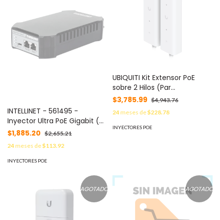
UBIQUITI Kit Extensor PoE
sobre 2 Hilos (Par
Transmisor/Receptor) para
$3,785.99
$4,943.76
Cable Par Trenzado o
INTELLINET - 561495 -
24
meses de
$228.78
Coaxial, Entrada PoE++ y
Inyector Ultra PoE Gigabit (95
Salida PoE/PoE+, Incluye
INYECTORES POE
W) / 1 puerto de 95 W, IEEE
$1,885.20
$2,655.21
Adaptadores BNC MOD:
802.3bt y cumple con IEEE
UACC-RETROFIT-POE-2WIRE
24
meses de
$113.92
802.3at/af, carcasa de
plástico
INYECTORES POE
AGOTADO
AGOTADO