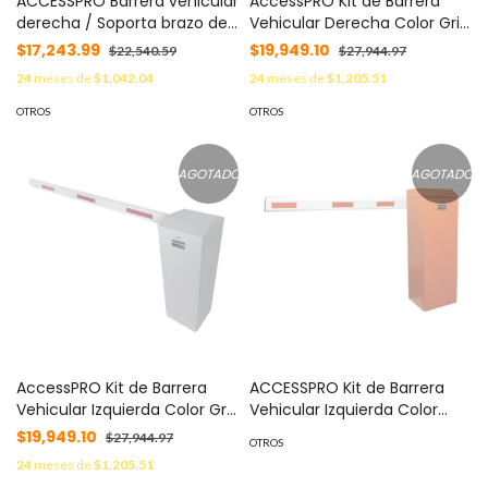
ACCESSPRO Barrera vehicular
AccessPRO Kit de Barrera
derecha / Soporta brazo de
Vehicular Derecha Color Gris
hasta 3 m / Apertura en 1.5 s
y Brazo de 3 m MOD: KIT-
$17,243.99
$19,949.10
$22,540.59
$27,944.97
/Final de carrera ajustable
XBF-RB
24
meses de
$1,042.04
24
meses de
$1,205.51
por programación /
Movimiento fluido / Diseño
OTROS
OTROS
elegante color naranja MOD:
XBF-3000-RN
AGOTADO
AGOTADO
AccessPRO Kit de Barrera
ACCESSPRO Kit de Barrera
Vehicular Izquierda Color Gris
Vehicular Izquierda Color
y Brazo de 3 m MOD: KIT-
Naranja y Brazo Ajustable de
$19,949.10
$27,944.97
OTROS
XBF-LB
3.6 a 5.5 m MOD: KIT-XBS-LNB
24
meses de
$1,205.51