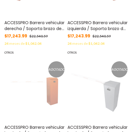
ACCESSPRO Barrera vehicular
ACCESSPRO Barrera vehicular
derecha / Soporta brazo de
izquierda / Soporta brazo de
hasta 5.5 m / Final de
hasta 5.5 m / Final de
$17,243.99
$17,243.99
$22,540.59
$22,540.59
carrera ajustable por
carrera ajustable por
24
meses de
$1,042.04
24
meses de
$1,042.04
programación / Movimiento
programación / Movimiento
fluido / Diseño elegante
fluido / Diseño elegante
OTROS
OTROS
color naranja MOD: XBS-
color naranja MOD: XBS-
5000-RN
5000-LN
AGOTADO
AGOTADO
ACCESSPRO Barrera vehicular
ACCESSPRO Barrera vehicular