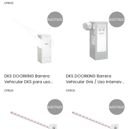
OTROS
AGOTADO
AGOTADO
DKS DOORKING Barrera
DKS DOORKING Barrera
Vehicular DKS para uso
Vehicular Gris / Uso Intensivo
continuo / Kit de operación
Continuo / Compatible con
OTROS
OTROS
manual incluido / Soporta
Mástil de hasta 14 ft / 4.26 m
pluma de hasta 8.2 metros /
(No incluido) / Bajo
Motor de 1 Hp / 5 años de
mantenimiento / Garantia 5
AGOTADO
AGOTADO
garantía MOD: 1602-090-
años 1601-180
MOK