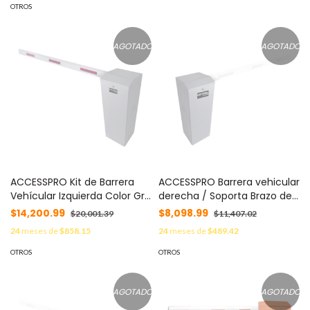
OTROS
AGOTADO
AGOTADO
ACCESSPRO Kit de Barrera
ACCESSPRO Barrera vehicular
Vehícular Izquierda Color Gris
derecha / Soporta Brazo de
y Brazo Ajustable de 3.6 a 5.5
hasta 3 m / Apertura en 1.5 s
$14,200.99
$8,098.99
$20,001.39
$11,407.02
m MOD: KIT-XBS-LB
/ Final de Carrera Ajustable
24
meses de
$858.15
24
meses de
$489.42
por Programación / MOD:
XBF-3000-R
OTROS
OTROS
AGOTADO
AGOTADO