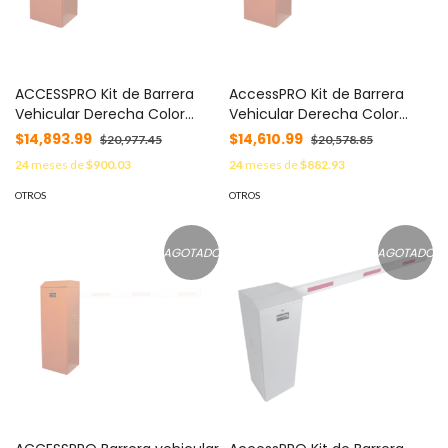
ACCESSPRO Kit de Barrera
AccessPRO Kit de Barrera
Vehicular Derecha Color
Vehicular Derecha Color
Naranja y Brazo Ajustable de
Naranja y Brazo de 3 m MOD:
$14,893.99
$14,610.99
$20,977.45
$20,578.85
3.6 a 5.5 m MOD: KIT-XBS-
KIT-XBF-RNB
24
meses de
$900.03
24
meses de
$882.93
RNB
OTROS
OTROS
AGOTADO
AGOTADO