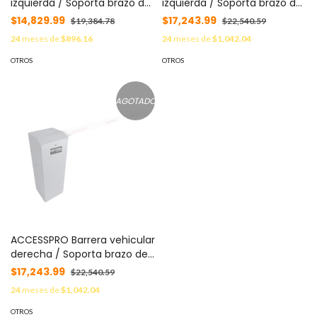
izquierda / Soporta brazo de
izquierda / Soporta brazo de
hasta 3 m / Apertura en 1.5 s
hasta 5.5 m / Final de
$14,829.99
$17,243.99
$19,384.78
$22,540.59
/Final de carrera ajustable
carrera ajustable por
24
meses de
$896.16
24
meses de
$1,042.04
por programación /
programación / Movimiento
Movimiento fluido / Diseño
fluido / Diseño elegante
OTROS
OTROS
elegante color naranja MOD:
color gris MOD: XBS-5000-L
XBF-3000-LN
AGOTADO
ACCESSPRO Barrera vehicular
derecha / Soporta brazo de
hasta 5.5 m / Final de
$17,243.99
$22,540.59
carrera ajustable por
24
meses de
$1,042.04
programación / Movimiento
fluido / Diseño elegante
OTROS