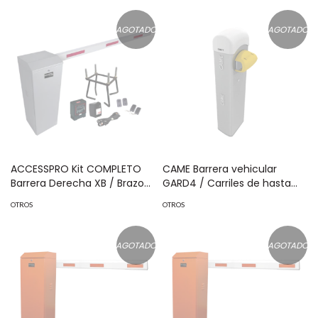
Incluye: sensor de masa,
Incluye Sensor de masa,
transformador, lazo, ancla,
Transformador, Lazo, Ancla,
AGOTADO
AGOTADO
fotoceldas y 2 controles
Fotoceldas 2 Controles
inalámbricos MOD: KIT-XBF-
Inalámbricos MOD: KIT-XBS-
LED-RN
LEDRN
ACCESSPRO Kit COMPLETO
CAME Barrera vehicular
Barrera Derecha XB / Brazo
GARD4 / Carriles de hasta
telescópico 3.6 ~ 5.5 M /
3.75 m / Apertura en 4 s
OTROS
OTROS
Incluye Sensor de masa,
configurable / Izquierda o
Transformador, Lazo, Ancla,
derecha configurables en
Fotoceldas y 2 Controles
campo MOD: 001-G4140Z
AGOTADO
AGOTADO
Inalámbricos MOD: KIT-XBS-R