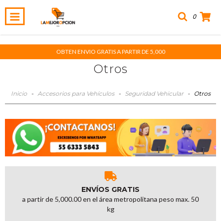
0
OBTEN ENVIO GRATIS A PARTIR DE 5,000
Otros
Inicio
-
Accesorios para Vehículos
-
Seguridad Vehicular
-
Otros
ENVÍOS GRATIS
a partir de 5,000.00 en el área metropolitana peso max. 50
kg