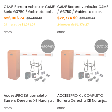
CAME Barrera vehicular CAME
CAME Barrera vehicular CAME
Serie G3750 / Gabinete color
/ G3750 / Gabinete color
naranja/ Sin accesorios
blanco / sin accesorios MOD:
$26,006.74
$22,774.99
$36,430.43
$29,772.79
MOD: 001-G03750120
001-G03750120A
24
meses de
$1,571.57
24
meses de
$1,376.27
OTROS
OTROS
AGOTADO
AGOTADO
AccessPRO Kit completo
ACCESSPRO Kit COMPLETO
Barrera Derecha XB Naranja /
Barrera Derecha XB Naranja /
Brazo de 3 m con
Brazo de 5 Metros con
OTROS
OTROS
Iluminación LED Rojo-Verde /
Iluminacion LED Rojo-Verde /