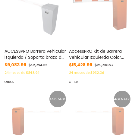
ACCESSPRO Barrera vehicular
AccessPRO Kit de Barrera
izquierda / Soporta brazo de
Vehicular Izquierda Color
hasta 3 m / Apertura en 1.5 s
Naranja y Brazo de 3 m MOD:
$9,083.99
$15,428.99
$12,794.35
$21,730.97
/Final de carrera ajustable
KIT-XBF-LNB
24
meses de
$548.94
24
meses de
$932.36
por programación /
Movimiento fluido / Diseño
OTROS
OTROS
elegante color gris MOD:
XBF-3000-L
AGOTADO
AGOTADO