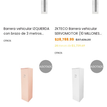
Barrera vehicular IZQUIERDA
ZKTECO Barrera vehicular
con brazo de 3 metros
SERVOMOTOR (10 MILLONES
(BRAZO incluido) MOD: PRO-
DE CICLOS) Barrera Derecha
$28,788.99
$37,636.20
OTROS
BG-3030-L
con brazo de 3 metros
24
meses de
$1,739.69
(BRAZO incluido) MOD: PRO-
BG-3030-R
OTROS
AGOTADO
AGOTADO