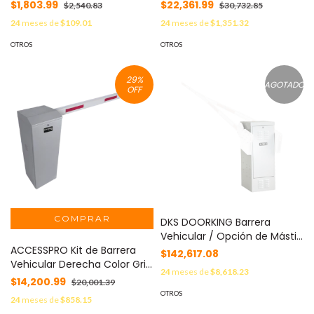
antennas internas y
de 5 Metros con Iluminacion
$1,803.99
$22,361.99
$2,540.83
$30,732.85
multiples opciones
LED Rojo-Verde / Incluye
24
meses de
$109.01
24
meses de
$1,351.32
avanzadas MOD: FM3612
Sensor de masa,
Transformador, Lazo, Ancla,
OTROS
OTROS
Fotoceldas 2 Controles
Inalámbricos MOD: KIT-XBS-
29
%
LED-R
AGOTADO
OFF
DKS DOORKING Barrera
Vehicular / Opción de Mástil
ACCESSPRO Kit de Barrera
de hasta 8 Metros / Motor
$142,617.08
Vehicular Derecha Color Gris
1HP / 115v Uso Continuo
24
meses de
$8,618.23
y Brazo Ajustable de 3.6 a 5.5
Intensivo / 5 Años de
$14,200.99
$20,001.39
m MOD: KIT-XBS-RB
Garantía 1602-090
OTROS
24
meses de
$858.15