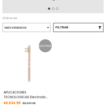
Ordenar por
FILTRAR
AGOTADO
APLICACIONES
TECNOLOGICAS Electrodo
Dinámico APLIROD de Ø28 x
$6,534.99
$8,539.08