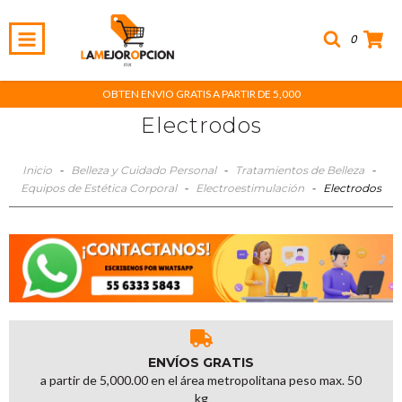
0
OBTEN ENVIO GRATIS A PARTIR DE 5,000
Electrodos
Inicio
-
Belleza y Cuidado Personal
-
Tratamientos de Belleza
-
Equipos de Estética Corporal
-
Electroestimulación
-
Electrodos
ENVÍOS GRATIS
a partir de 5,000.00 en el área metropolitana peso max. 50
kg