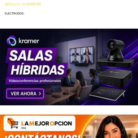
2000 mm (Cobre + Sales)
24
meses de
$394.90
MOD: AT024H
ELECTRODOS