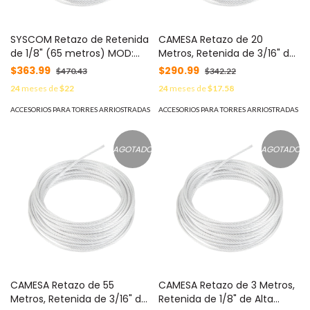
SYSCOM Retazo de Retenida
CAMESA Retazo de 20
de 1/8" (65 metros) MOD:
Metros, Retenida de 3/16" de
SRET318CAM*65MTS
Alta Resistencia, Galvanizado
$363.99
$290.99
$470.43
$342.22
clase A. MOD: S-RET-
24
meses de
$22
24
meses de
$17.58
474CAM*20MTS
ACCESORIOS PARA TORRES ARRIOSTRADAS
ACCESORIOS PARA TORRES ARRIOSTRADAS
AGOTADO
AGOTADO
CAMESA Retazo de 55
CAMESA Retazo de 3 Metros,
Metros, Retenida de 3/16" de
Retenida de 1/8" de Alta