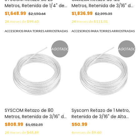
Metros, Retenida de 1/4" de
Metros, Retenida de 3/16" de
Alta Resistencia, Galvanizado
Alta Resistencia, Galvanizado
$1,648.99
$1,836.99
$2,150.64
$2,395.35
clase A. MOD: S-RET-
clase A. MOD:
24
meses de
$99.65
24
meses de
$111.01
635CAM*30MTS
SRET474CAM*120MTS
ACCESORIOS PARA TORRES ARRIOSTRADAS
ACCESORIOS PARA TORRES ARRIOSTRADAS
AGOTADO
AGOTADO
SYSCOM Retazo de 80
Syscom Retazo de 1 Metro,
Metros, Retenida de 3/16" de
Retenida de 3/16" de Alta
Alta Resistencia, Galvanizado
Resistencia, Galvanizado
$808.99
$50.99
$1,052.35
clase A. MOD: S-RET-
clase A. MOD: SRET474*1MTS
24
meses de
$48.89
6
meses de
$9.60
474*80MTS