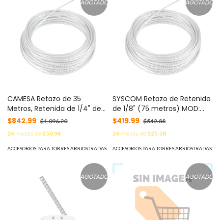
AGOTADO
AGOTADO
CAMESA Retazo de 35
SYSCOM Retazo de Retenida
Metros, Retenida de 1/4" de
de 1/8" (75 metros) MOD:
Alta Resistencia, Galvanizado
SRET318CAM*75MTS
$842.99
$419.99
$1,096.20
$542.88
clase A. MOD: S-RET-
24
meses de
$50.94
24
meses de
$25.38
635CAM*35MTS
ACCESORIOS PARA TORRES ARRIOSTRADAS
ACCESORIOS PARA TORRES ARRIOSTRADAS
AGOTADO
AGOTADO