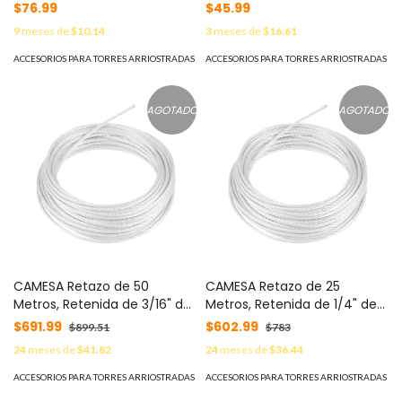
Alta Resistencia, Galvanizado
Resistencia, Galvanizado
$76.99
$45.99
clase A. MOD:
clase A. MOD: S-RET-
9
meses de
$10.14
3
meses de
$16.61
SRET474CAM*55MTS
318CAM*3MTS
ACCESORIOS PARA TORRES ARRIOSTRADAS
ACCESORIOS PARA TORRES ARRIOSTRADAS
AGOTADO
AGOTADO
CAMESA Retazo de 50
CAMESA Retazo de 25
Metros, Retenida de 3/16" de
Metros, Retenida de 1/4" de
Alta Resistencia, Galvanizado
Alta Resistencia, Galvanizado
$691.99
$602.99
$899.51
$783
clase A. MOD: S-RET-
clase A. MOD: S-RET-
24
meses de
$41.82
24
meses de
$36.44
474CAM*50MTS
635CAM*25MTS
ACCESORIOS PARA TORRES ARRIOSTRADAS
ACCESORIOS PARA TORRES ARRIOSTRADAS