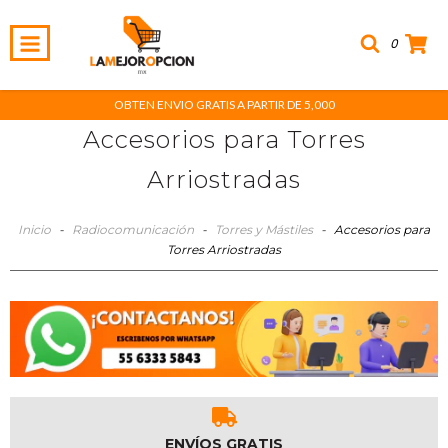
0
OBTEN ENVIO GRATIS A PARTIR DE 5,000
Accesorios para Torres
Arriostradas
Inicio
-
Radiocomunicación
-
Torres y Mástiles
-
Accesorios para
Torres Arriostradas
ENVÍOS GRATIS