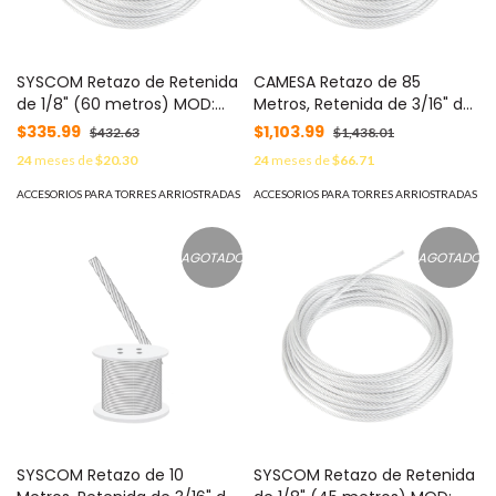
SYSCOM Retazo de Retenida
CAMESA Retazo de 85
de 1/8" (60 metros) MOD:
Metros, Retenida de 3/16" de
SRET318CAM*60MTS
Alta Resistencia, Galvanizado
$335.99
$1,103.99
$432.63
$1,438.01
clase A. MOD:
24
meses de
$20.30
24
meses de
$66.71
SRET474CAM*85MTS
ACCESORIOS PARA TORRES ARRIOSTRADAS
ACCESORIOS PARA TORRES ARRIOSTRADAS
AGOTADO
AGOTADO
SYSCOM Retazo de 10
SYSCOM Retazo de Retenida