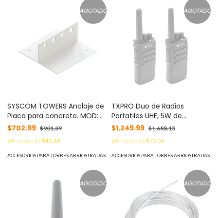
AGOTADO
AGOTADO
SYSCOM TOWERS Anclaje de
TXPRO Duo de Radios
Placa para concreto. MOD:
Portatiles UHF, 5W de
SLM-AN
Potencia, Scrambler de Voz,
$702.99
$1,249.99
$901.39
$1,688.15
Alta Cobertura, 400-470
24
meses de
$42.48
24
meses de
$75.54
MHZ MOD: TX600DUO
ACCESORIOS PARA TORRES ARRIOSTRADAS
ACCESORIOS PARA TORRES ARRIOSTRADAS
AGOTADO
AGOTADO