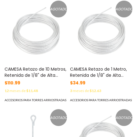
AGOTADO
AGOTADO
CAMESA Retazo de 10 Metros,
CAMESA Retazo de 1 Metro,
Retenida de 1/8" de Alta
Retenida de 1/8" de Alta
Resistencia, Galvanizado
Resistencia, Galvanizado
$110.99
$34.99
clase A. MOD:
clase A. MOD: S-RET-
12
meses de
$11.48
3
meses de
$12.63
SRET318CAM*10MTS
318CAM*1MTS
ACCESORIOS PARA TORRES ARRIOSTRADAS
ACCESORIOS PARA TORRES ARRIOSTRADAS
AGOTADO
AGOTADO