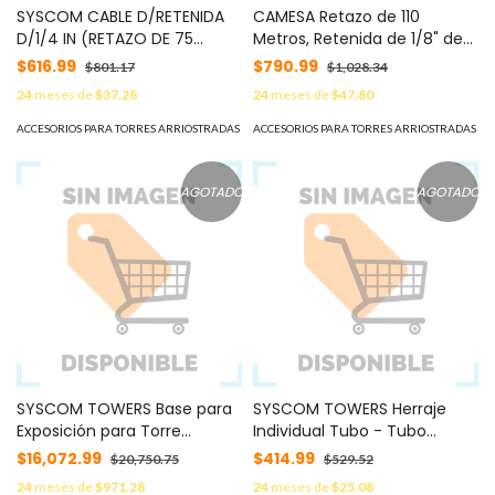
SYSCOM CABLE D/RETENIDA
CAMESA Retazo de 110
D/1/4 IN (RETAZO DE 75
Metros, Retenida de 1/8" de
METROS) SRET635*75MTS
Alta Resistencia, Galvanizado
$616.99
$790.99
$801.17
$1,028.34
clase A. MOD:
24
meses de
$37.28
24
meses de
$47.80
SRET318CAM*110MTS
ACCESORIOS PARA TORRES ARRIOSTRADAS
ACCESORIOS PARA TORRES ARRIOSTRADAS
AGOTADO
AGOTADO
SYSCOM TOWERS Base para
SYSCOM TOWERS Herraje
Exposición para Torre
Individual Tubo - Tubo
STZ45G. Logo SYSCOM. MOD:
compatible con SBLUE-G.
$16,072.99
$414.99
$20,750.75
$529.52
EXPOBASETZ60
MOD: S-BLUEG-BRA-1PZ
24
meses de
$971.28
24
meses de
$25.08