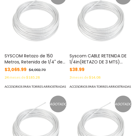
SYSCOM Retazo de 150
Syscom CABLE RETENIDA DE
Metros, Retenida de 1/4" de
1/4in(RETAZO DE 3 MTS)
Alta Resistencia, Galvanizado
MOD: SRET635*3MTS
$3,065.99
$38.99
$4,002.70
clase A. MOD:
24
meses de
$185.28
3
meses de
$14.08
SRET635*150MTS
ACCESORIOS PARA TORRES ARRIOSTRADAS
ACCESORIOS PARA TORRES ARRIOSTRADAS
AGOTADO
AGOTADO