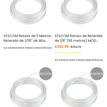
SYSCOM Retazo de 5 Metros,
SYSCOM Retazo de Retenida
Retenida de 3/16" de Alta
de 1/8" (55 metros) MOD:
Resistencia, Galvanizado
SRET318CAM*55MTS
$332.99
$396.72
ACCESORIOS PARA TORRES ARRIOSTRADAS
clase A. MOD: SRET-
24
meses de
$20.12
474*5MTS
ACCESORIOS PARA TORRES ARRIOSTRADAS
AGOTADO
AGOTADO