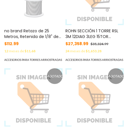
no brand Retazo de 25
ROHN SECCIÓN 1 TORRE RSL
Metros, Retenida de 1/8" de
3M 12DIAG 3LEG 15TOR
Alta Resistencia, Galvanizado
3/8X11/4 12TOR 5/8X13/4
$112.99
$27,358.99
$35,324.99
clase A. SRET-318*25MTS
MOD: RSLR1
12
meses de
$11.68
24
meses de
$1,653.28
ACCESORIOS PARA TORRES ARRIOSTRADAS
ACCESORIOS PARA TORRES ARRIOSTRADAS
AGOTADO
AGOTADO