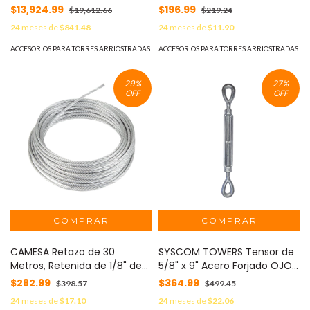
STZ45G. Logo SYSCOM. MOD:
Resistencia, Galvanizado
$13,924.99
$196.99
$19,612.66
$219.24
EXPO-BASE-TZ45
clase A. MOD: S-RET-
24
meses de
$841.48
24
meses de
$11.90
474CAM*10MTS
ACCESORIOS PARA TORRES ARRIOSTRADAS
ACCESORIOS PARA TORRES ARRIOSTRADAS
29
%
27
%
OFF
OFF
CAMESA Retazo de 30
SYSCOM TOWERS Tensor de
Metros, Retenida de 1/8" de
5/8" x 9" Acero Forjado OJO-
Alta Resistencia, Galvanizado
OJO Galv. Inmersión en
$282.99
$364.99
$398.57
$499.45
clase A. MOD: S-RET-318-
Caliente (Carga Max. 3500
24
meses de
$17.10
24
meses de
$22.06
CAM*30MTS
lbs). TEN5/8X9OOJ