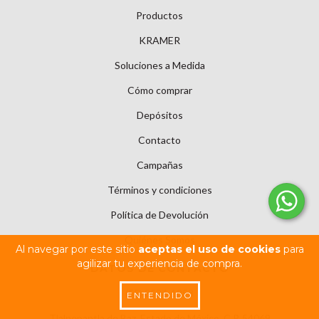
Productos
KRAMER
Soluciones a Medida
Cómo comprar
Depósitos
Contacto
Campañas
Términos y condiciones
Política de Devolución
Quiénes Somos
Al navegar por este sitio
aceptas el uso de cookies
para
agilizar tu experiencia de compra.
DATOS DE CONTACTO
(55) 8526-1853
ENTENDIDO
Tlalnepantla de Baz, Estado de México, C.P. 54069