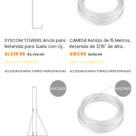
SYSCOM TOWERS Ancla para
CAMESA Retazo de 15 Metros,
Retenida para Suelo con Ojo
Retenida de 3/16" de Alta
Galvanizado electrolítico.
Resistencia, Galvanizado
$1,338.99
$183.99
$1,722.60
$202.54
MOD: SAP-02J
clase A. MOD: SRET-
24
meses de
$80.91
24
meses de
$11.12
474CAM*15MTS
ACCESORIOS PARA TORRES ARRIOSTRADAS
ACCESORIOS PARA TORRES ARRIOSTRADAS
AGOTADO
AGOTADO