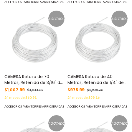
ACCESORIOS PARA TORRES ARRIOSTRADAS
ACCESORIOS PARA TORRES ARRIOSTRADAS
AGOTADO
AGOTADO
CAMESA Retazo de 70
CAMESA Retazo de 40
Metros, Retenida de 3/16" de
Metros, Retenida de 1/4" de
Alta Resistencia, Galvanizado
Alta Resistencia, Galvanizado
$1,007.99
$978.99
$1,311.89
$1,273.68
clase A. MOD: S-RET-
clase A. MOD: S-RET-635-
24
meses de
$60.91
24
meses de
$59.16
474CAM*70MTS
CAM*40MTS
ACCESORIOS PARA TORRES ARRIOSTRADAS
ACCESORIOS PARA TORRES ARRIOSTRADAS
AGOTADO
AGOTADO