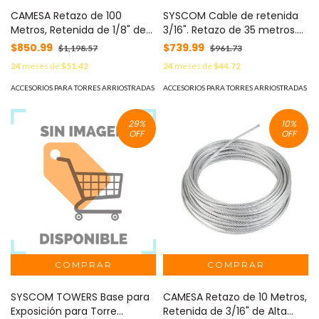
CAMESA Retazo de 100
SYSCOM Cable de retenida
Metros, Retenida de 1/8" de
3/16". Retazo de 35 metros.
Alta Resistencia, Galvanizado
MOD: SRET474CAM*35MTS
$850.99
$739.99
$1,198.57
$961.73
clase A. MOD:
24
meses de
$51.42
24
meses de
$44.72
SRET318CAM*100MTS
ACCESORIOS PARA TORRES ARRIOSTRADAS
ACCESORIOS PARA TORRES ARRIOSTRADAS
29
%
10
%
OFF
OFF
SYSCOM TOWERS Base para
CAMESA Retazo de 10 Metros,
Exposición para Torre
Retenida de 3/16" de Alta