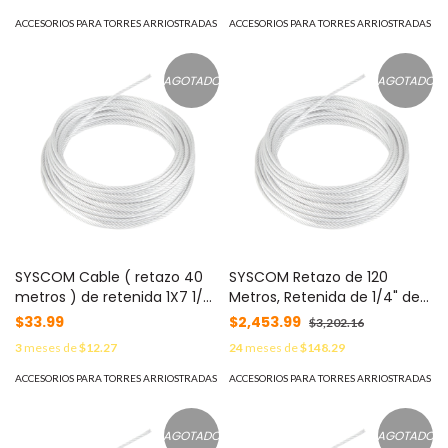
ACCESORIOS PARA TORRES ARRIOSTRADAS
ACCESORIOS PARA TORRES ARRIOSTRADAS
AGOTADO
AGOTADO
SYSCOM Cable ( retazo 40
SYSCOM Retazo de 120
metros ) de retenida 1X7 1/8"
Metros, Retenida de 1/4" de
alta resistencia galvanizado
Alta Resistencia, Galvanizado
$33.99
$2,453.99
$3,202.16
clase A MOD:
clase A. MOD: S-RET-
3
meses de
$12.27
24
meses de
$148.29
SRET318CAM*40MTS
635*120MTS
ACCESORIOS PARA TORRES ARRIOSTRADAS
ACCESORIOS PARA TORRES ARRIOSTRADAS
AGOTADO
AGOTADO