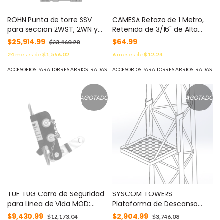
ROHN Punta de torre SSV
CAMESA Retazo de 1 Metro,
para sección 2WST, 2WN y
Retenida de 3/16" de Alta
3WN. MOD: SSV3TT
Resistencia, Galvanizado
$25,914.99
$64.99
$33,460.20
clase A. MOD: S-RET-
24
meses de
$1,566.02
6
meses de
$12.24
474CAM*1MTS
ACCESORIOS PARA TORRES ARRIOSTRADAS
ACCESORIOS PARA TORRES ARRIOSTRADAS
AGOTADO
AGOTADO
TUF TUG Carro de Seguridad
SYSCOM TOWERS
para Linea de Vida MOD:
Plataforma de Descanso
TTWG500W/SMC
para Tramo STZ35G MOD: S-
$9,430.99
$2,904.99
$12,173.04
$3,746.08