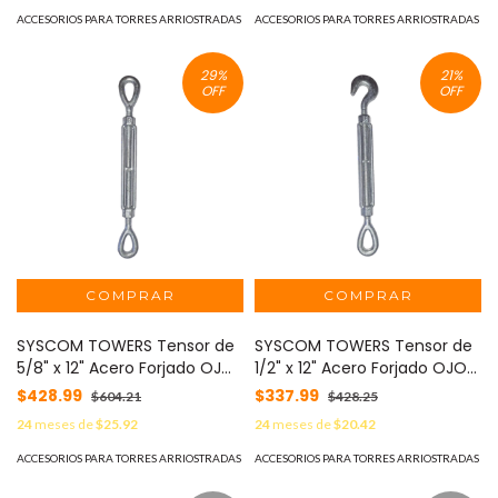
ACCESORIOS PARA TORRES ARRIOSTRADAS
ACCESORIOS PARA TORRES ARRIOSTRADAS
29
%
21
%
OFF
OFF
SYSCOM TOWERS Tensor de
SYSCOM TOWERS Tensor de
5/8" x 12" Acero Forjado OJO-
1/2" x 12" Acero Forjado OJO-
OJO Galv. Inmersión en
GANCHO Galv. Inmersión en
$428.99
$337.99
$604.21
$428.25
Caliente (Carga Max. 3500
Caliente (Carga Max. 1500
24
meses de
$25.92
24
meses de
$20.42
lbs). TEN5/8X12OOJ
lbs). TEN1/2X12OGJ
ACCESORIOS PARA TORRES ARRIOSTRADAS
ACCESORIOS PARA TORRES ARRIOSTRADAS