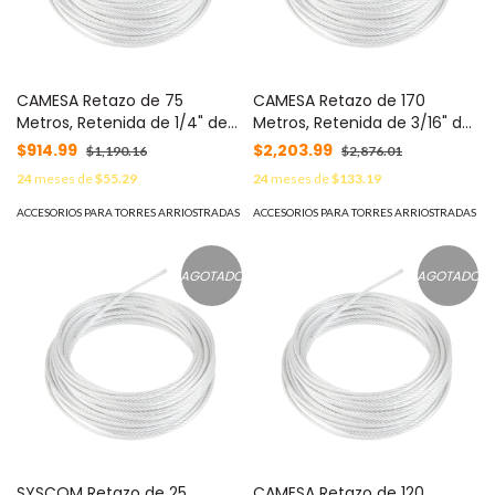
CAMESA Retazo de 75
CAMESA Retazo de 170
Metros, Retenida de 1/4" de
Metros, Retenida de 3/16" de
Alta Resistencia, Galvanizado
Alta Resistencia, Galvanizado
$914.99
$2,203.99
$1,190.16
$2,876.01
clase A. MOD:
clase A. MOD:
24
meses de
$55.29
24
meses de
$133.19
SRET635CAM*75MTS
SRET474CAM*170MTS
ACCESORIOS PARA TORRES ARRIOSTRADAS
ACCESORIOS PARA TORRES ARRIOSTRADAS
AGOTADO
AGOTADO
SYSCOM Retazo de 25
CAMESA Retazo de 120