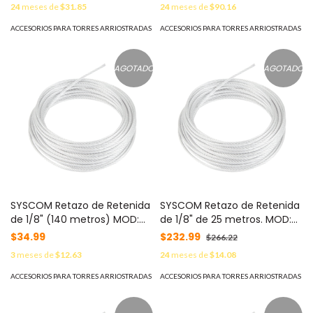
24
meses de
$31.85
24
meses de
$90.16
SRET474CAM*40MTS
SRET474CAM*115MTS
ACCESORIOS PARA TORRES ARRIOSTRADAS
ACCESORIOS PARA TORRES ARRIOSTRADAS
AGOTADO
AGOTADO
SYSCOM Retazo de Retenida
SYSCOM Retazo de Retenida
de 1/8" (140 metros) MOD:
de 1/8" de 25 metros. MOD:
SRET318CAM*140MTS
SRET318CAM*25MTS
$34.99
$232.99
$266.22
3
meses de
$12.63
24
meses de
$14.08
ACCESORIOS PARA TORRES ARRIOSTRADAS
ACCESORIOS PARA TORRES ARRIOSTRADAS