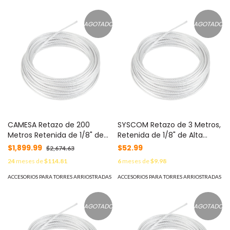
AGOTADO
AGOTADO
CAMESA Retazo de 200
SYSCOM Retazo de 3 Metros,
Metros Retenida de 1/8" de
Retenida de 1/8" de Alta
Alta Resistencia, Galvanizado
Resistencia, Galvanizado
$1,899.99
$52.99
$2,674.63
clase A. MOD: S-RET-
clase A. MOD: S-RET-
24
meses de
$114.81
6
meses de
$9.98
318CAM*200MTS
318*3MTS
ACCESORIOS PARA TORRES ARRIOSTRADAS
ACCESORIOS PARA TORRES ARRIOSTRADAS
AGOTADO
AGOTADO