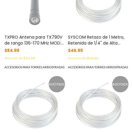
TXPRO Antena para TX790V
SYSCOM Retazo de 1 Metro,
de rango 136-170 MHz MOD:
Retenida de 1/4" de Alta
TX790VANT
Resistencia, Galvanizado
$84.99
$45.99
clase A. MOD: S-RET-
9
meses de
$11.20
3
meses de
$16.61
635*1MTS
ACCESORIOS PARA TORRES ARRIOSTRADAS
ACCESORIOS PARA TORRES ARRIOSTRADAS
AGOTADO
AGOTADO