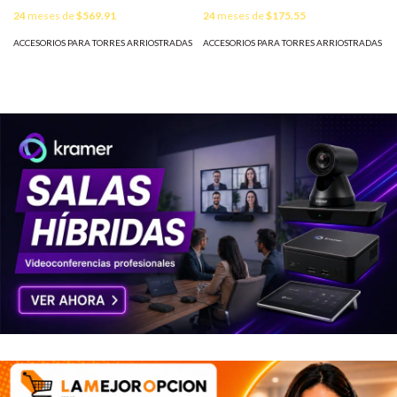
PLD-Z35G
24
meses de
$569.91
24
meses de
$175.55
ACCESORIOS PARA TORRES ARRIOSTRADAS
ACCESORIOS PARA TORRES ARRIOSTRADAS