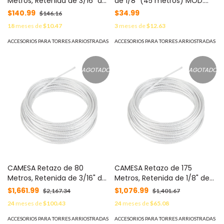
Metros, Retenida de 3/16" de
de 1/8" (45 metros) MOD:
Alta Resistencia, Galvanizado
SRET318CAM*45MTS
$140.99
$34.99
$146.16
clase A. MOD:
18
meses de
$10.47
3
meses de
$12.63
SRET474*10MTS
ACCESORIOS PARA TORRES ARRIOSTRADAS
ACCESORIOS PARA TORRES ARRIOSTRADAS
AGOTADO
AGOTADO
CAMESA Retazo de 80
CAMESA Retazo de 175
Metros, Retenida de 3/16" de
Metros, Retenida de 1/8" de
Alta Resistencia, Galvanizado
Alta Resistencia, Galvanizado
$1,661.99
$1,076.99
$2,167.34
$1,401.67
clase A. MOD: S-RET-
clase A. MOD: S-RET-
24
meses de
$100.43
24
meses de
$65.08
474CAM*80MTS
318CAM*175MTS
ACCESORIOS PARA TORRES ARRIOSTRADAS
ACCESORIOS PARA TORRES ARRIOSTRADAS