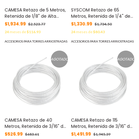
CAMESA Retazo de 5 Metros,
SYSCOM Retazo de 65
Retenida de 1/8" de Alta
Metros, Retenida de 1/4" de
Resistencia, Galvanizado
Alta Resistencia, Galvanizado
$1,934.99
$1,330.99
$2,523.77
$1,734.50
clase A. MOD: S-RET-
clase A. MOD:
24
meses de
$116.93
24
meses de
$80.43
318CAM*5MTS
SRET635*65MTS
ACCESORIOS PARA TORRES ARRIOSTRADAS
ACCESORIOS PARA TORRES ARRIOSTRADAS
AGOTADO
AGOTADO
CAMESA Retazo de 40
CAMESA Retazo de 115
Metros, Retenida de 3/16" de
Metros, Retenida de 3/16" de
Alta Resistencia, Galvanizado
Alta Resistencia, Galvanizado
$526.99
$1,491.99
$683.61
$1,945.39
clase A. MOD:
clase A. MOD: