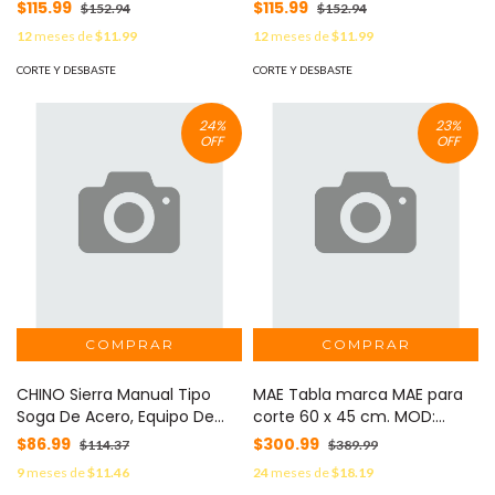
$115.99
$115.99
$152.94
$152.94
12
meses de
$11.99
12
meses de
$11.99
CORTE Y DESBASTE
CORTE Y DESBASTE
24
%
23
%
OFF
OFF
CHINO Sierra Manual Tipo
MAE Tabla marca MAE para
Soga De Acero, Equipo De
corte 60 x 45 cm. MOD:
Supervivencia Negro . MOD:
TPC-A2
$86.99
$300.99
$114.37
$389.99
SIERRA-CADENA-NEGRO
9
meses de
$11.46
24
meses de
$18.19