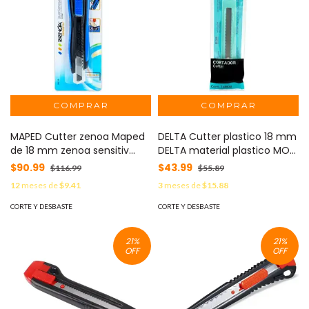
MAPED Cutter zenoa Maped
DELTA Cutter plastico 18 mm
de 18 mm zenoa sensitiv
DELTA material plastico MOD:
MOD: 086110
CD750
$90.99
$43.99
$116.99
$55.89
12
meses de
$9.41
3
meses de
$15.88
CORTE Y DESBASTE
CORTE Y DESBASTE
21
%
21
%
OFF
OFF