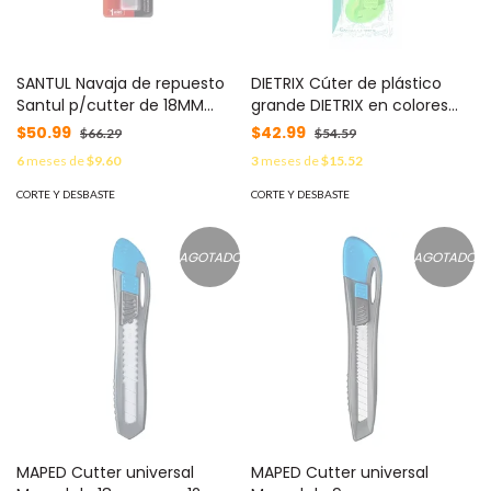
SANTUL Navaja de repuesto
DIETRIX Cúter de plástico
Santul p/cutter de 18MM
grande DIETRIX en colores
blister con 10 navajas MOD:
surtidos BLISTER 1 PZA MOD:
$50.99
$42.99
$66.29
$54.59
5907
7226
6
meses de
$9.60
3
meses de
$15.52
CORTE Y DESBASTE
CORTE Y DESBASTE
AGOTADO
AGOTADO
MAPED Cutter universal
MAPED Cutter universal