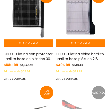
GBC Guillotina con protector
GBC Guillotina chica barrilito
Barrilito base de plástico 305
Barrilito base plástico 216
mm (12") MOD: 8761GUI
mm (8.5") MOD: 8762GUI
$880.99
$495.99
$1,143.99
$643.49
24
meses de
$53.24
24
meses de
$29.97
CORTE Y DESBASTE
CORTE Y DESBASTE
21
%
AGOTADO
OFF