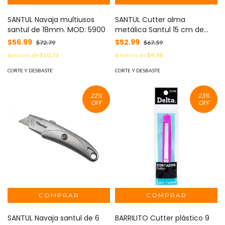
SANTUL Navaja multiusos
SANTUL Cutter alma
santul de 18mm. MOD: 5900
metálica Santul 15 cm de
largo y navaja de 18mm.
$56.99
$52.99
$72.79
$67.59
MOD: ST359049
6
meses de
$10.73
6
meses de
$9.98
CORTE Y DESBASTE
CORTE Y DESBASTE
22
%
23
%
OFF
OFF
SANTUL Navaja santul de 6
BARRILITO Cutter plástico 9