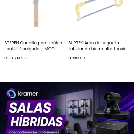
STEREN Cuchillo para linóleo
SURTEK Arco de segueta
santul 7 pulgadas,. MOD:
tubular de hierro alta tensión
7935
12" incluye segueta MOD:
CORTE Y DESBASTE
SERRUCHOS
SYS-17H