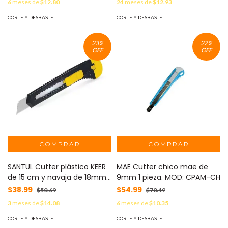
6
meses de
$12.80
24
meses de
$12.93
CORTE Y DESBASTE
CORTE Y DESBASTE
23
%
22
%
OFF
OFF
SANTUL Cutter plástico KEER
MAE Cutter chico mae de
de 15 cm y navaja de 18mm
9mm 1 pieza. MOD: CPAM-CH
MOD: 5897
$38.99
$54.99
$50.69
$70.19
3
meses de
$14.08
6
meses de
$10.35
CORTE Y DESBASTE
CORTE Y DESBASTE