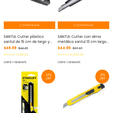
SANTUL Cutter plástico
SANTUL Cutter con alma
santul de 15 cm de largo y
metálica santul 13 cm largo
navaja de 18mm MOD: 5902
y navaja de 9mm de ancho
$48.99
$44.99
$62.39
$57.19
MOD: 5903
6
meses de
$9.22
3
meses de
$16.24
CORTE Y DESBASTE
CORTE Y DESBASTE
22
%
21
%
OFF
OFF