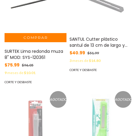
SANTUL Cutter plástico
santul de 13 cm de largo y
SURTEK Lima redonda muza
navaja de 9mm MOD:
$40.99
$51.99
8" MOD: SYS-120361
ST359018
3
meses de
$14.80
$75.99
$96.05
CORTE Y DESBASTE
9
meses de
$10.01
CORTE Y DESBASTE
AGOTADO
AGOTADO