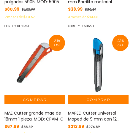
pulgadas 5905. MOD: 5905
mm Barrilito material
plástico MOD: CD740
$80.99
$38.99
$103.99
$50.69
9
meses de
$10.67
3
meses de
$14.08
CORTE Y DESBASTE
CORTE Y DESBASTE
23
%
23
%
OFF
OFF
MAE Cutter grande mae de
MAPED Cutter universal
18mm 1 pieza. MOD: CPAM-G
Maped de 9 mm con 12
piezas material de plástico
$67.99
$213.99
$88.39
$276.89
MOD: 092311