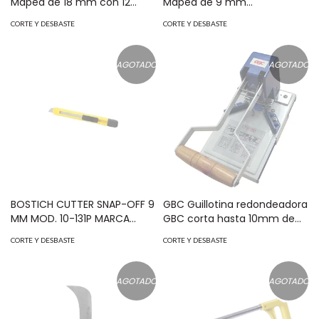
Maped de 18 mm con 12
Maped de 9 mm
piezas material de plástico
materialplástico MOD:
CORTE Y DESBASTE
CORTE Y DESBASTE
MOD: 018311
092310
AGOTADO
AGOTADO
BOSTICH CUTTER SNAP-OFF 9
GBC Guillotina redondeadora
MM MOD. 10-131P MARCA
GBC corta hasta 10mm de
STANLEY MOD: STHT10322-
espesor MOD: AD11000
CORTE Y DESBASTE
CORTE Y DESBASTE
840
AGOTADO
AGOTADO