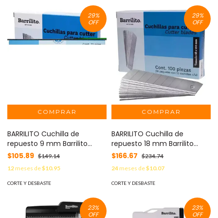
29
%
29
%
OFF
OFF
BARRILITO Cuchilla de
BARRILITO Cuchilla de
repuesto 9 mm Barrilito
repuesto 18 mm Barrilito
cuchilla de repuesto para
cuchilla de repuesto para
$105.89
$166.67
$149.14
$234.74
cutter MOD: 1403.
cutter MOD: 1404.
12
meses de
$10.95
24
meses de
$10.07
CORTE Y DESBASTE
CORTE Y DESBASTE
23
%
23
%
OFF
OFF