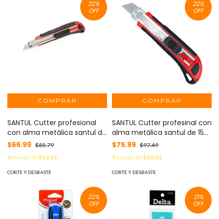
22
%
22
%
OFF
OFF
SANTUL Cutter profesional
SANTUL Cutter profesinal con
con alma metálica santul de
alma metálica santul de 15
13 cm de largo y navaja de
cm de largo y navaja de
$66.99
$75.99
$85.79
$97.49
9mm MOD: 8740
18mm MOD: 8739
6
meses de
$12.61
9
meses de
$10.01
CORTE Y DESBASTE
CORTE Y DESBASTE
22
%
21
%
OFF
OFF