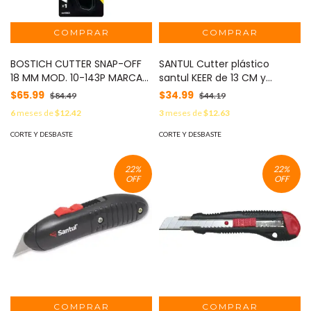
BOSTICH CUTTER SNAP-OFF
SANTUL Cutter plástico
18 MM MOD. 10-143P MARCA
santul KEER de 13 CM y
STANLEY MOD: STHT10323-
navaja de 9mm MOD: 5896
$65.99
$34.99
$84.49
$44.19
840
6
meses de
$12.42
3
meses de
$12.63
CORTE Y DESBASTE
CORTE Y DESBASTE
22
%
22
%
OFF
OFF