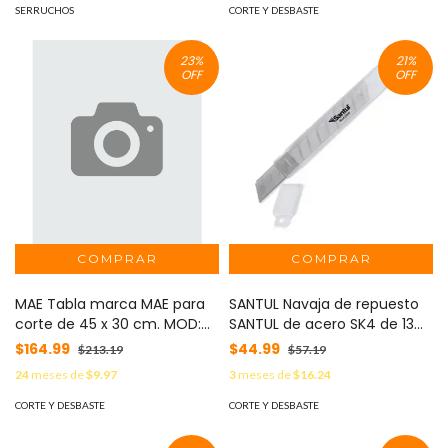
SERRUCHOS
CORTE Y DESBASTE
23
%
21
%
OFF
OFF
MAE Tabla marca MAE para
SANTUL Navaja de repuesto
corte de 45 x 30 cm. MOD:
SANTUL de acero SK4 de 13
TPC-A3
cm incluye 10 navajas MOD:
$164.99
$44.99
$213.19
$57.19
5906
24
meses de
$9.97
3
meses de
$16.24
CORTE Y DESBASTE
CORTE Y DESBASTE