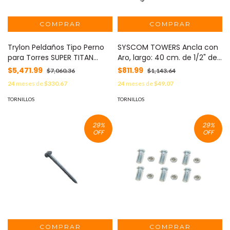
Trylon Peldaños Tipo Perno
SYSCOM TOWERS Ancla con
para Torres SUPER TITAN
Aro, largo: 40 cm. de 1/2" de
Secciones 1 a 12. Kit con 10
espesor para Losa o Pared.
$5,471.99
$811.99
$7,060.36
$1,143.64
pzas. MOD: TRY-ST-STEP10
Galvanizado por Inmersión.
24
meses de
$330.67
24
meses de
$49.07
MOD: SAP-01-SG
TORNILLOS
TORNILLOS
29
%
29
%
OFF
OFF