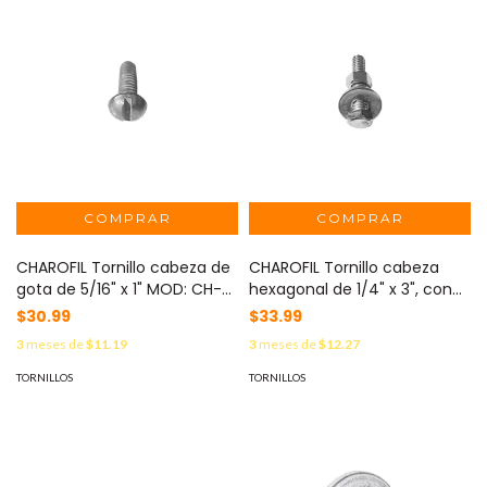
CHAROFIL Tornillo cabeza de
CHAROFIL Tornillo cabeza
gota de 5/16" x 1" MOD: CH-
hexagonal de 1/4" x 3", con
TCG-7-25
acabado Electro Zinc (No
$30.99
$33.99
incluye tuerca, ni arandela)
3
meses de
$11.19
3
meses de
$12.27
MOD: CH-TCH-6-76
TORNILLOS
TORNILLOS