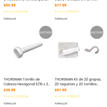
Chapa YM180S. YM-180KIT
P/TAQUETE TP0 (100PZS) TH-
$60.99
$77.99
P0
6
meses de
$11.48
9
meses de
$10.27
TORNILLOS
TORNILLOS
AGOTADO
AGOTADO
THORSMAN Tornillo de
THORSMAN Kit de 20 grapas,
Cabeza Hexagonal 5/16 x 2
20 taquetes y 20 tornillos
Pulgadas, Pieza Individual,
para sujetar conductores
$36.99
$57.99
(1394-00001) TH-TCH5/16X2
redondos o tubo en muro
3
meses de
$13.36
6
meses de
$10.92
MOD: TK-57
TORNILLOS
TORNILLOS