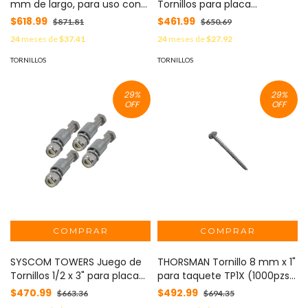
mm de largo, para uso con
Tornillos para placa
Racks de 2 o 4 postes
Igualadora SJP3G. MOD: SJ-
$618.99
$461.99
$871.81
$650.69
Panduit, de Acero, Bolsa de
TR-3G
24
meses de
$37.41
24
meses de
$27.92
100pz MOD: S1224-C
TORNILLOS
TORNILLOS
29
%
29
%
OFF
OFF
SYSCOM TOWERS Juego de
THORSMAN Tornillo 8 mm x 1"
Tornillos 1/2 x 3" para placa
para taquete TP1X (1000pzs)
Igualadora SJP3. MOD: SJ-
(1392-00202) MOD: TH-TP-
$470.99
$492.99
$663.36
$694.35
TR3
1000X