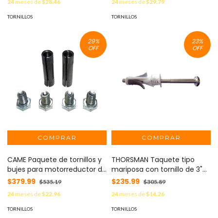
24
meses de
$28.46
24
meses de
$29.79
TORNILLOS
TORNILLOS
29
%
23
%
OFF
OFF
CAME Paquete de tornillos y
THORSMAN Taquete tipo
bujes para motorreductor de
mariposa con tornillo de 3"
GARD 4 MOD: 119-RIG207
(25pzs) (2208-06025) TSP-
$379.99
$235.99
$535.19
$305.89
1075
24
meses de
$22.96
24
meses de
$14.26
TORNILLOS
TORNILLOS