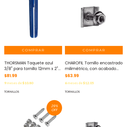
THORSMAN Taquete azul
CHAROFIL Tornillo encastrado
3/8" para tornillo 12mm x 2"
milimétrico, con acabado
(100pzs) (1105-05100) MOD:
Electro Zinc MOD: MG-51-
$81.99
$63.99
TP-3
422EZ
9
meses de
$10.80
6
meses de
$12.05
TORNILLOS
TORNILLOS
29
%
OFF