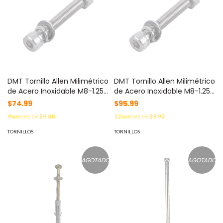
DMT Tornillo Allen Milimétrico
DMT Tornillo Allen Milimétrico
de Acero Inoxidable M8-1.25 x
de Acero Inoxidable M8-1.25 x
25 / Incluye Tuerca, Arandela
65/ Incluye Tuerca, Arandela
$74.99
$95.99
Plana y Arandela Presión /
Plana y Arandela Presión /
9
meses de
$9.88
12
meses de
$9.92
Bolsa con 6 piezas / Para
Para Montajes de Módulos
Montajes de Módulos
Solares / Bolsa con 6 piezas.
TORNILLOS
TORNILLOS
Solares. MOD: KDMT-BOLT-
MOD: KDMT-BOLT-865
825
AGOTADO
AGOTADO