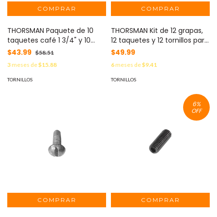
THORSMAN Paquete de 10
THORSMAN Kit de 12 grapas,
taquetes café 1 3/4" y 10
12 taquetes y 12 tornillos para
tornillos 10mm x 1 3/4" (1104-
sujetar conductores
$43.99
$49.99
$58.51
05002) MOD: TP-2B-KIT
redondos o tubo en muro
3
meses de
$15.88
6
meses de
$9.41
(2103-07240) TK-1014
TORNILLOS
TORNILLOS
6
%
OFF