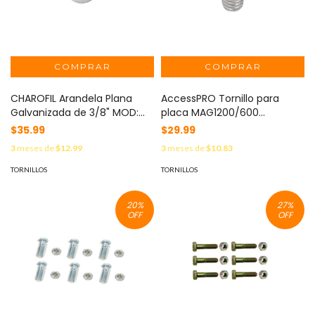
CHAROFIL Arandela Plana
AccessPRO Tornillo para
Galvanizada de 3/8" MOD:
placa MAG1200/600
CH-ARD-PL-9
(Refacción) MOD: TORN-
$35.99
$29.99
PLAC-MAG
3
meses de
$12.99
3
meses de
$10.83
TORNILLOS
TORNILLOS
20
%
27
%
OFF
OFF