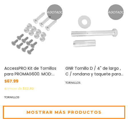
AGOTADO
AGOTADO
AccessPRO Kit de Tornillos
GNR Tornillo D / 4" de largo ,
para PROMAG600. MOD:
C / rondana y taquete para
PRO-BL600T
tope D / hule para uso en
$67.99
TORNILLOS
concreto. MOD: 91500M
6
meses de
$12.80
TORNILLOS
MOSTRAR MÁS PRODUCTOS