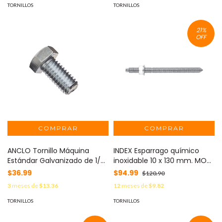
TORNILLOS
TORNILLOS
21
%
OFF
ANCLO Tornillo Máquina
INDEX Esparrago químico
Estándar Galvanizado de 1/2"
inoxidable 10 x 130 mm. MOD:
X 1" (121.7 X 25 mm ). MOD:
EQA-210-130
$36.99
$94.99
$120.90
ANC-TMG12100
3
meses de
$13.36
12
meses de
$9.82
TORNILLOS
TORNILLOS