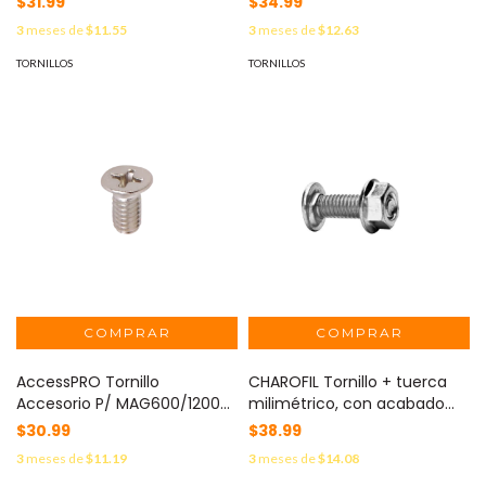
$31.99
$34.99
3
meses de
$11.55
3
meses de
$12.63
TORNILLOS
TORNILLOS
AccessPRO Tornillo
CHAROFIL Tornillo + tuerca
Accesorio P/ MAG600/1200
milimétrico, con acabado
(Refacción) MOD: TORN-
Electro Zinc MG-66-403EZ
$30.99
$38.99
TOP1
3
meses de
$11.19
3
meses de
$14.08