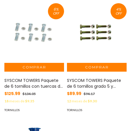
6
%
4
%
OFF
OFF
SYSCOM TOWERS Paquete
SYSCOM TOWERS Paquete
de 6 tornillos con tuercas de
de 6 tornillos grado 5 y
acero inoxidable 1/4 x 1 1/4”.
tuercas tropicalizadas 1/4 x
$125.99
$89.99
$134.05
$94.17
MOD: TORN-TZ30G
1-1/4". Para
18
meses de
$9.35
12
meses de
$9.30
STZ30/SCZ30/SCZ30P.
TORN-TZ30
TORNILLOS
TORNILLOS