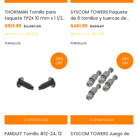
THORSMAN Tornillo para
SYSCOM TOWERS Paquete
taquete TP2X 10 mm x 1 1/2
de 6 tornillos y tuercas de
(1000pzs) (1392-00210) TH-
acero inoxidable 1/2 x 3 1/2”.
$913.99
$461.99
$1,287.30
$650.69
10X
MOD: TORN-TZ60G
24
meses de
$55.23
24
meses de
$27.92
TORNILLOS
TORNILLOS
29
%
29
%
OFF
OFF
PANDUIT Tornillo #12-24, 13
SYSCOM TOWERS Juego de