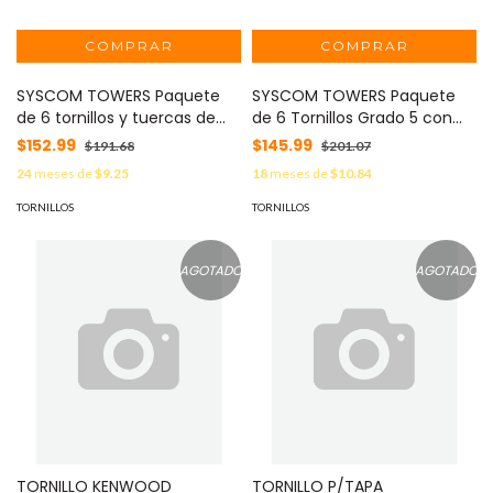
SYSCOM TOWERS Paquete
SYSCOM TOWERS Paquete
de 6 tornillos y tuercas de
de 6 Tornillos Grado 5 con
acero inoxidable 3/8 x 2”.
Tuercas Tropicalizadas de
$152.99
$145.99
$191.68
$201.07
TORN-TZ35/45G
3/8" x 2". TORN-TZ35/45
24
meses de
$9.25
18
meses de
$10.84
TORNILLOS
TORNILLOS
AGOTADO
AGOTADO
TORNILLO KENWOOD
TORNILLO P/TAPA