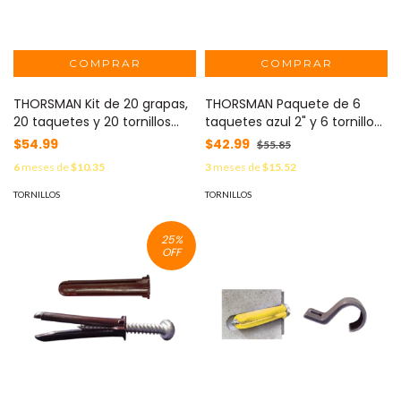
THORSMAN Kit de 20 grapas,
THORSMAN Paquete de 6
20 taquetes y 20 tornillos
taquetes azul 2" y 6 tornillos
para sujetar conductores
12mm x 2" (1105-05002)
$54.99
$42.99
$55.85
redondos o tubo en muro
MOD: TP-3-KIT
6
meses de
$10.35
3
meses de
$15.52
(2102-07240) MOD: TK-710
TORNILLOS
TORNILLOS
25
%
OFF