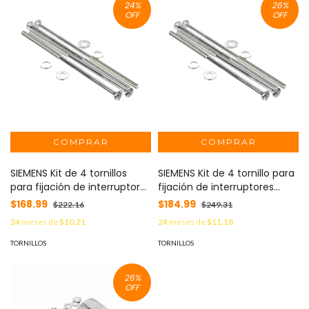
24
%
26
%
OFF
OFF
SIEMENS Kit de 4 tornillos
SIEMENS Kit de 4 tornillo para
para fijación de interruptores
fijación de interruptores
termomagnéticos ED MOD:
termomagnéticos FXD MOD:
$168.99
$184.99
$222.16
$249.31
MSE6
MSF6
24
meses de
$10.21
24
meses de
$11.18
TORNILLOS
TORNILLOS
26
%
OFF