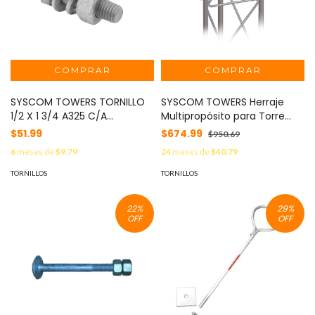
SYSCOM TOWERS TORNILLO
SYSCOM TOWERS Herraje
1/2 X 1 3/4 A325 C/A
Multipropósito para Torre
PRESION/A PLANA/TUERCA
STZ30G. Ideal para
$51.99
$674.99
$950.69
MOD: TORN-1/2X13/4
Instalación de PTZ o Bullet en
6
meses de
$9.79
24
meses de
$40.79
Torre. MOD: SHU-PTZ-30
TORNILLOS
TORNILLOS
22
%
29
%
OFF
OFF