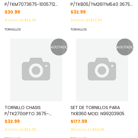
P/TKM7073675-1005712
P/TK805/TM261TM540 3675-
27/12/2001 MOD: N09207705
7005686 13/06/2007 MOD:
$30.99
$32.99
N33260645
3
meses de
$11.19
3
meses de
$11.91
TORNILLOS
TORNILLOS
AGOTADO
AGOTADO
TORNILLO CHASIS
SET DE TORNILLOS PARA
P/TK270GPTO 3675-
TK8360 MOD: N99203905
4020936 28/12/2004 MOD:
$32.99
$177.99
N39203046
3
meses de
$11.91
24
meses de
$10.76