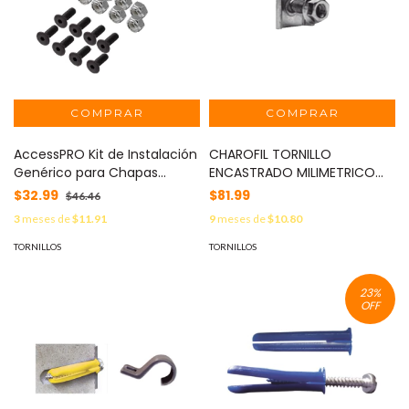
AccessPRO Kit de Instalación
CHAROFIL TORNILLO
Genérico para Chapas
ENCASTRADO MILIMETRICO
Magnéticas. PRO-BL300T
ACABADO GAC MOD: MG-51-
$32.99
$81.99
$46.46
222GAC
3
meses de
$11.91
9
meses de
$10.80
TORNILLOS
TORNILLOS
23
%
OFF