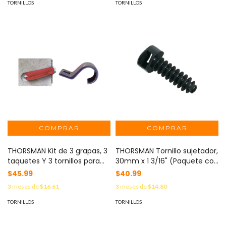
TORNILLOS
TORNILLOS
THORSMAN Kit de 3 grapas, 3
THORSMAN Tornillo sujetador,
taquetes Y 3 tornillos para
30mm x 1 3/16" (Paquete con
sujetar conductores
6pzs) (1401-21101) MOD: TF-
$45.99
$40.99
redondos o tubo en muro
T30
3
meses de
$16.61
3
meses de
$14.80
(para tubería de 3/4) (2105-
07240) MOD: TK-2026
TORNILLOS
TORNILLOS