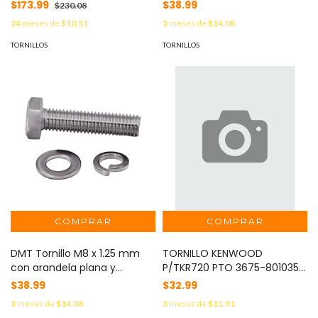
GLASSES & WATCH SCREWS
Arandela de Presión para
$173.99
$38.99
$230.08
baterías de 12 V de 28-80 Ah.
24
meses de
$10.51
3
meses de
$14.08
MOD: 9424060124
TORNILLOS
TORNILLOS
DMT Tornillo M8 x 1.25 mm
TORNILLO KENWOOD
con arandela plana y
P/TKR720 PTO 3675-8010351
arandela elástica para
30/07/2008 MOD:
$38.99
$32.99
baterías de 12 V de 90-250
N87260646
3
meses de
$14.08
3
meses de
$11.91
Ah MOD: 9424080164