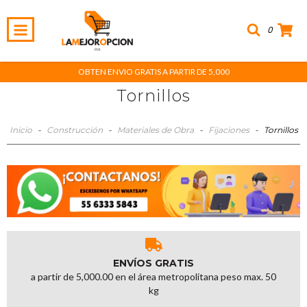
0
OBTEN ENVIO GRATIS A PARTIR DE 5,000
Tornillos
Inicio
-
Construcción
-
Materiales de Obra
-
Fijaciones
-
Tornillos
ENVÍOS GRATIS
a partir de 5,000.00 en el área metropolitana peso max. 50
kg