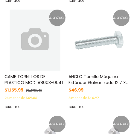
TORNILLOS
TORNILLOS
AGOTADO
AGOTADO
CAME TORNILLOS DE
ANCLO Tornillo Máquina
PLASTICO MOD: 88003-0041
Estándar Galvanizado 12.7 X
76 mm ( 1/2" X 3") MOD:
$1,155.99
$46.99
$1,505.45
ANC-TMG12300
24
meses de
$69.86
3
meses de
$16.97
TORNILLOS
TORNILLOS
AGOTADO
AGOTADO