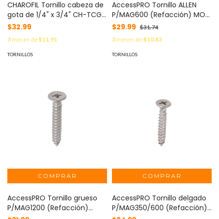
CHAROFIL Tornillo cabeza de
AccessPRO Tornillo ALLEN
gota de 1/4" x 3/4" CH-TCG-
P/MAG600 (Refacción) MOD:
6-19
TOR-ALLEN1
$32.99
$29.99
$31.74
3
meses de
$11.91
3
meses de
$10.83
TORNILLOS
TORNILLOS
AccessPRO Tornillo grueso
AccessPRO Tornillo delgado
P/MAG1200 (Refacción)
P/MAG350/600 (Refacción)
MOD: TORN-MONT2
MOD: TORN-MONT1