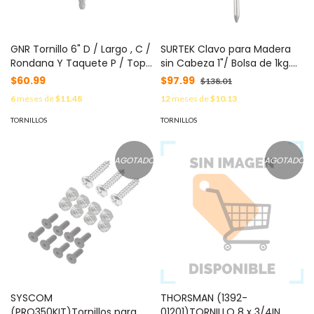
GNR Tornillo 6" D / Largo , C /
SURTEK Clavo para Madera
Rondana Y Taquete P / Tope
sin Cabeza 1"/ Bolsa de 1kg.
D / Hule / USO EN CONCRETO
MOD: SYS-CLM-1
$60.99
$97.99
$138.01
MOD: 91500C
6
meses de
$11.48
12
meses de
$10.13
TORNILLOS
TORNILLOS
AGOTADO
AGOTADO
SYSCOM
THORSMAN (1392-
(PRO350KIT)Tornillos para
01201)TORNILLO 8 x 3/4IN