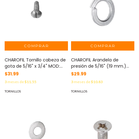
CHAROFIL Tornillo cabeza de
CHAROFIL Arandela de
gota de 5/16" x 3/4" MOD:
presión de 5/16" (19 mm.)
CH-TCG-7-19
MOD: CH-ARD-PS-7
$31.99
$29.99
3
meses de
$11.55
3
meses de
$10.83
TORNILLOS
TORNILLOS