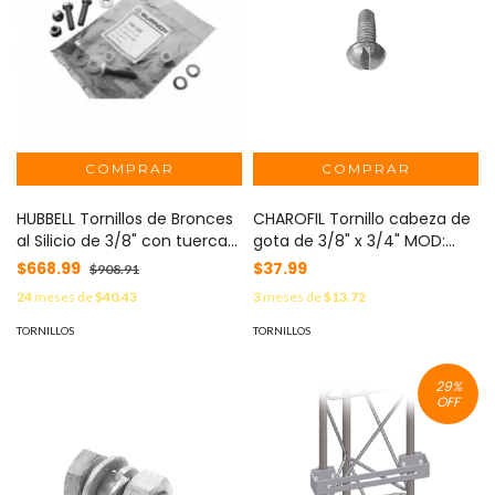
HUBBELL Tornillos de Bronces
CHAROFIL Tornillo cabeza de
al Silicio de 3/8" con tuerca
gota de 3/8" x 3/4" MOD:
hexagonal y rondana. MOD:
CH-TCG-9-19
$668.99
$37.99
$908.91
HUB-TMH-269
24
meses de
$40.43
3
meses de
$13.72
TORNILLOS
TORNILLOS
29
%
OFF