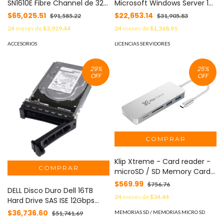
SN1610E Fibre Channel de 32
Microsoft Windows Server 19
Gb con 2 Puertos Host Bus
(16 Core) Standard Add Lic
$65,025.51
$22,653.14
$91,585.22
$31,905.83
Adapter (HBA) MOD: R2J63A
AMS SW MOD: P11064-DN1
24
meses de
$3,929.44
24
meses de
$1,368.91
ACCESORIOS
LICENCIAS SERVIDORES
29
%
25
%
OFF
OFF
Klip Xtreme - Card reader -
microSD / SD Memory Card
MOD: KCR-500
$569.99
$756.76
DELL Disco Duro Dell 16TB
24
meses de
$34.44
Hard Drive SAS ISE 12Gbps
7.2K 512e 3.5" Hot-Plug
$36,736.60
MEMORIAS SD / MEMORIAS MICRO SD
$51,741.69
Compatible con Storage