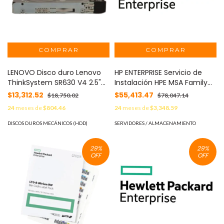
LENOVO Disco duro Lenovo
HP ENTERPRISE Servicio de
ThinkSystem SR630 V4 2.5"
Instalación HPE MSA Family
1.2TB 10K SAS 12Gb Hot Swap
Startup MOD: UA868E
$13,312.52
$55,413.47
$18,750.02
$78,047.14
512n HDD MOD: 4XB7B01770
24
meses de
$804.46
24
meses de
$3,348.59
DISCOS DUROS MECÁNICOS (HDD)
SERVIDORES / ALMACENAMIENTO
29
%
29
%
OFF
OFF