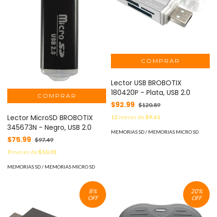
Lector USB BROBOTIX
180420P - Plata, USB 2.0
$92.99
$120.89
Lector MicroSD BROBOTIX
12
meses de
$9.61
345673N - Negro, USB 2.0
MEMORIAS SD / MEMORIAS MICRO SD
$75.99
$97.49
9
meses de
$10.01
MEMORIAS SD / MEMORIAS MICRO SD
8
%
20
%
OFF
OFF