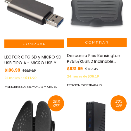
Descansa Pies Kensington
LECTOR OTG SD y MICRO SD
P7515/K56152 Inclinable
USB TIPO A - MICRO USB Y
Antideslizante -
TIPO C 6006085 BROBOTIX
$631.99
$786.49
$196.99
$213.19
24
meses de
$38.19
24
meses de
$11.90
ESTACIONES DE TRABAJO
MEMORIAS SD / MEMORIAS MICRO SD
20
%
20
%
OFF
OFF