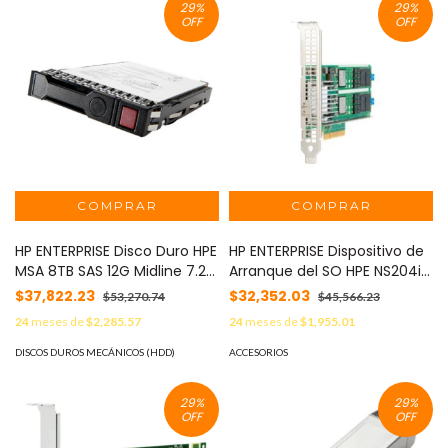
29
%
29
%
OFF
OFF
HP ENTERPRISE Disco Duro HPE
HP ENTERPRISE Dispositivo de
MSA 8TB SAS 12G Midline 7.2K
Arranque del SO HPE NS204i-
LFF (3.5in) M2 1 Year
p x2 lanes NVMe PCIe3 x8
$37,822.23
$32,352.03
$53,270.74
$45,566.23
Warranty HDD MOD: R0Q59A
MOD: P12965-B21
24
meses de
$2,285.57
24
meses de
$1,955.01
DISCOS DUROS MECÁNICOS (HDD)
ACCESORIOS
29
%
29
%
OFF
OFF