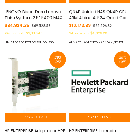
LENOVO Disco Duro Lenovo
QNAP Unidad NAS QNAP CPU
ThinkSystem 2.5" 5400 MAX
ARM Alpine AL524 Quad Core
3.84TB Uso Mixto SATA 6GB
2.0GHz 4GB RAM RJ45 10GbE
$34,924.35
$18,173.39
$69,528.58
$25,596.32
HS SSD MOD: 4XB7A82292
6 Bahias 3.5" Linux Sin Discos
24
meses de
$2,110.45
24
meses de
$1,098.20
MOD: TS-632X-4G
UNIDADES DE ESTADO SÓLIDO (SSD)
ALMACENAMIENTO NAS / SAN / ESATA
29
%
29
%
OFF
OFF
HP ENTERPRISE Adaptador HPE
HP ENTERPRISE Licencia