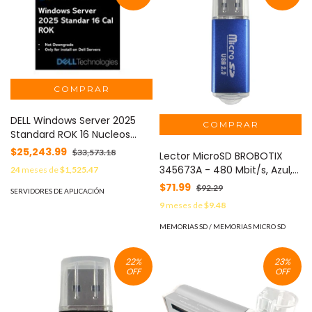
DELL Windows Server 2025
Standard ROK 16 Nucleos
MOD: 3000200852126.1
$25,243.99
$33,573.18
Lector MicroSD BROBOTIX
345673A - 480 Mbit/s, Azul,
24
meses de
$1,525.47
USB 2.0
$71.99
$92.29
SERVIDORES DE APLICACIÓN
9
meses de
$9.48
MEMORIAS SD / MEMORIAS MICRO SD
22
%
23
%
OFF
OFF