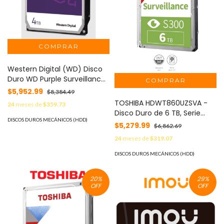
Western Digital (WD) Disco
Duro WD Purple Surveillance
/ 4TB / SATA 6Gb/s / 3.5" /
$5,952.99
$8,384.49
Tecnología AllFrame / 180TB
TOSHIBA HDWT860UZSVA -
24
meses de
$359.73
año Workload / Soporte 64
Disco Duro de 6 TB, Serie
Cámaras HD / 16 Bays /
DISCOS DUROS MECÁNICOS (HDD)
S300 especial para
$5,279.99
$6,862.69
Componentes Anti-
videovigilancia, ideal para
Corrosión / 3 Años Garantía
24
meses de
$319.07
trabajo 24/7, interfaz SATA
MOD: WD44PURZ
3.5", 5400 rpm, 128 MB, hasta
DISCOS DUROS MECÁNICOS (HDD)
64 cámaras#MARTOS
20
%
29
%
OFF
OFF