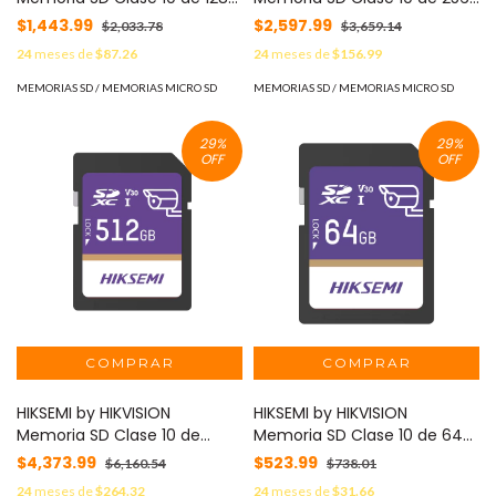
GB / Especializada Para
GB / Especializada Para
$1,443.99
$2,597.99
$2,033.78
$3,659.14
Videovigilancia MOD: HS-SD-
Videovigilancia MOD: HS-SD-
24
meses de
$87.26
24
meses de
$156.99
P10/128G/GUARDPRO
P10/256G/GUARDPRO
MEMORIAS SD / MEMORIAS MICRO SD
MEMORIAS SD / MEMORIAS MICRO SD
29
%
29
%
OFF
OFF
HIKSEMI by HIKVISION
HIKSEMI by HIKVISION
Memoria SD Clase 10 de
Memoria SD Clase 10 de 64
512GB / Especializada Para
GB / Especializada Para
$4,373.99
$523.99
$6,160.54
$738.01
Videovigilancia MOD: HS-SD-
Videovigilancia MOD: HS-SD-
24
meses de
$264.32
24
meses de
$31.66