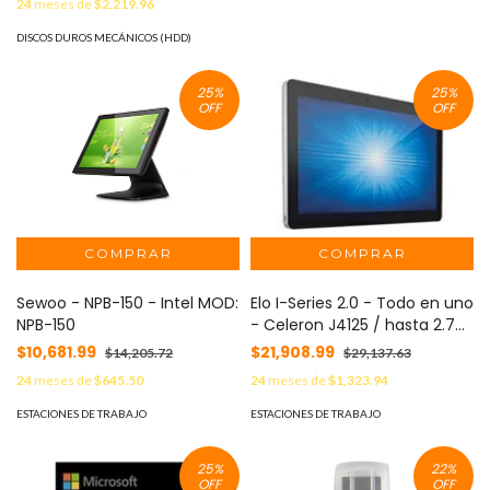
24
meses de
$2,219.96
DELL ME5012 MOD: 87970473
DISCOS DUROS MECÁNICOS (HDD)
25
%
25
%
OFF
OFF
Sewoo - NPB-150 - Intel MOD:
Elo I-Series 2.0 - Todo en uno
NPB-150
- Celeron J4125 / hasta 2.7
GHz MOD: E135925
$10,681.99
$21,908.99
$14,205.72
$29,137.63
24
meses de
$645.50
24
meses de
$1,323.94
ESTACIONES DE TRABAJO
ESTACIONES DE TRABAJO
25
%
22
%
OFF
OFF