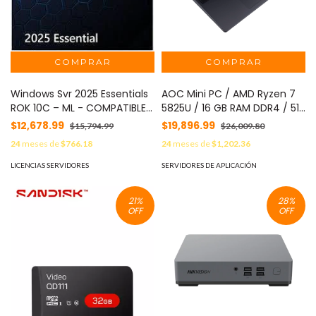
Windows Svr 2025 Essentials
AOC Mini PC / AMD Ryzen 7
ROK 10C – ML - COMPATIBLE
5825U / 16 GB RAM DDR4 / 512
CON SERVIDORES LENOVO Y
GB SSD / Wi-Fi 6 / Bluetooth
$12,678.99
$19,896.99
$15,794.99
$26,009.80
CON EL ST45 V3
5.2 / Windows 11 MOD:
24
meses de
$766.18
24
meses de
$1,202.36
AP15PRO
LICENCIAS SERVIDORES
SERVIDORES DE APLICACIÓN
21
%
28
%
OFF
OFF