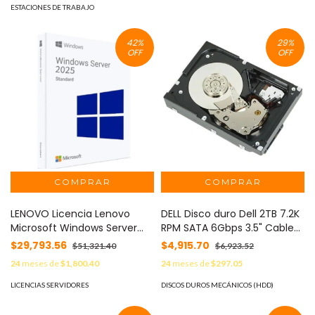
NVIDIA RTX 500 MOD:
ESTACIONES DE TRABAJO
D5HJ4LT#ABM
42
%
29
%
OFF
OFF
LENOVO Licencia Lenovo
DELL Disco duro Dell 2TB 7.2K
Microsoft Windows Server
RPM SATA 6Gbps 3.5" Cable
2025 Standard ROK (16 Core)
No Incluye Portador
$29,793.56
$4,915.70
$51,321.40
$6,923.52
Multilenguaje MOD:
Compatible con Servidor
24
meses de
$1,800.40
24
meses de
$297.05
7S1S0009WW
T150 MOD: 400-AUST
LICENCIAS SERVIDORES
DISCOS DUROS MECÁNICOS (HDD)