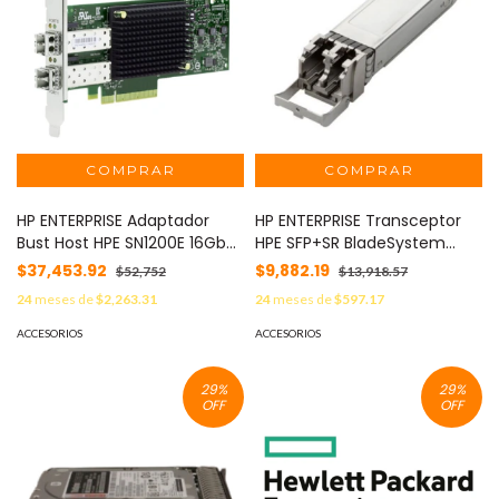
HP ENTERPRISE Adaptador
HP ENTERPRISE Transceptor
Bust Host HPE SN1200E 16Gb
HPE SFP+SR BladeSystem
Puerto Doble FC MOD:
Clase C 10 Gb MOD: 455883-
$37,453.92
$9,882.19
$52,752
$13,918.57
Q0L14A
B21
24
meses de
$2,263.31
24
meses de
$597.17
ACCESORIOS
ACCESORIOS
29
%
29
%
OFF
OFF