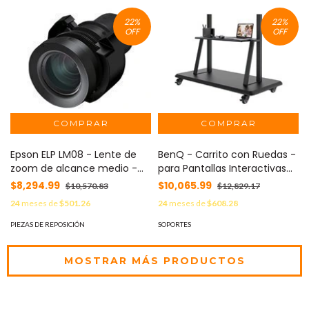
22
%
22
%
OFF
OFF
Epson ELP LM08 - Lente de
BenQ - Carrito con Ruedas -
zoom de alcance medio -
para Pantallas Interactivas
24 mm MOD: V12H004M08
de MOD: IT1002 Rolling Stand
$8,294.99
$10,065.99
$10,570.83
$12,829.17
24
meses de
$501.26
24
meses de
$608.28
PIEZAS DE REPOSICIÓN
SOPORTES
MOSTRAR MÁS PRODUCTOS