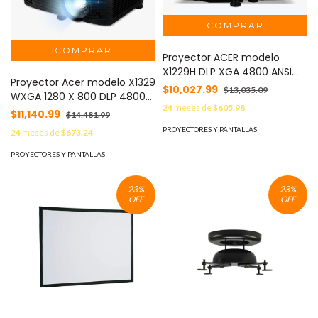
Proyector ACER modelo
X1229H DLP XGA 4800 ANSI
Proyector Acer modelo X1329
LUMENES RESOLUCION NATIVA
$10,027.99
$13,035.09
WXGA 1280 X 800 DLP 4800
1024 X 768 BOCINA 3W VGA 2
24
meses de
$605.98
LUMENS VGA - HDMI BOCINA 3
HDMI -
$11,140.99
$14,481.99
WATTS
PROYECTORES Y PANTALLAS
24
meses de
$673.24
PROYECTORES Y PANTALLAS
23
%
23
%
OFF
OFF