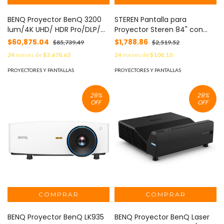
BENQ Proyector BenQ 3200
STEREN Pantalla para
lum/4K UHD/ HDR Pro/DLP/
Proyector Steren 84" con
USB Tipo C MOD: W4100i
Tripie MOD: PRO-014
$60,875.04
$1,788.86
$85,739.49
$2,519.52
24
meses de
$3,678.63
24
meses de
$108.10
PROYECTORES Y PANTALLAS
PROYECTORES Y PANTALLAS
29
%
29
%
OFF
OFF
BENQ Proyector BenQ LK935
BENQ Proyector BenQ Laser