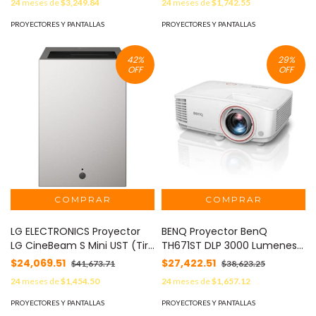
24
meses de
$3,249.84
24
meses de
$1,742.55
MOD: LK835ST
PROYECTORES Y PANTALLAS
PROYECTORES Y PANTALLAS
42
%
29
%
OFF
OFF
LG ELECTRONICS Proyector
BENQ Proyector BenQ
LG CineBeam S Mini UST (Tiro
TH671ST DLP 3000 Lumenes
Ultra corto) Proyector 4K
Tiro Corto Full HD Hasta 300"
$24,069.51
$27,422.51
$41,673.71
$38,623.25
con Dolby Atmos 500 ANSI
Brillo Automatico
24
meses de
$1,454.50
24
meses de
$1,657.12
Lúmenes Brillo MOD: PU615U
VGA/HDMI/USB/Bocina 5W
MOD: TH671ST
PROYECTORES Y PANTALLAS
PROYECTORES Y PANTALLAS