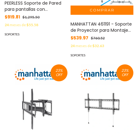
PEERLESS Soporte de Pared
para pantallas con
Movimiento Completo e
$919.81
$1,295.50
Inclinacion / Tamaño de
MANHATTAN 461191 - Soporte
24
meses de
$55.58
pantalla desde 32-60 pulg /
de Proyector para Montaje
Compatible VESA 75x75
SOPORTES
en Techo o Pared/ 20 Kg de
$539.97
$760.52
hasta 400x400 / Capacidad
Carga/ Altura Ajustable/
de Carga 30 kg / Acabado
24
meses de
$32.63
Inclinación y Rotación
Resistente a Rasguños MOD:
Ajustable/ Movimiento
SOPORTES
TVA2256
Articulado/ Color Plata/
Diseño Multipropositos/
23
%
23
%
OFF
OFF