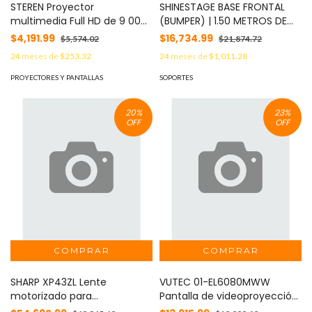
STEREN Proyector
SHINESTAGE BASE FRONTAL
multimedia Full HD de 9 000
(BUMPER) | 1.50 METROS DE
lúmenes, portátil MOD: PRO-
LARGO | SOPORTE DE
$4,191.99
$16,734.99
$5,574.02
$21,874.72
400
PANTALLA VIDEOWALL DE 50 x
24
meses de
$253.32
24
meses de
$1,011.28
50 CM MOD: BPPHIK50X50
PROYECTORES Y PANTALLAS
SOPORTES
20
%
23
%
OFF
OFF
SHARP XP43ZL Lente
VUTEC 01-EL6080MWW
motorizado para
Pantalla de videoproyección
videoproyector
100 pulgadas