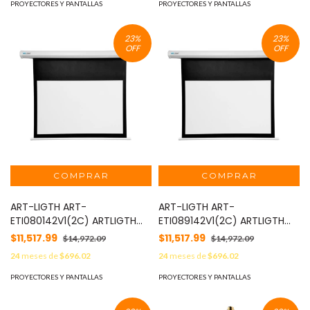
PROYECTORES Y PANTALLAS
PROYECTORES Y PANTALLAS
23
%
23
%
OFF
OFF
ART-LIGTH ART-
ART-LIGTH ART-
ETI080142V1(2C) ARTLIGTH
ETI089142V1(2C) ARTLIGTH
Pantalla electrica formato
Pantalla electrica formato
$11,517.99
$11,517.99
$14,972.09
$14,972.09
16:10 163 pulgadas..
16:10 167 pulgadas..
24
meses de
$696.02
24
meses de
$696.02
PROYECTORES Y PANTALLAS
PROYECTORES Y PANTALLAS