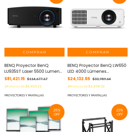
BENQ Proyector BenQ
BENQ Proyector BenQ LW650
LU935ST Laser 5500 Lumenes
LED 4000 Lúmenes
Tiro Corto WUXGA 20000 Hrs
Resolución WXGA 1280x800
$81,421.15
$24,132.65
$114,677.67
$33,989.64
HDMI/USB/RJ45/Bocina
USB /HDMIx2 MOD: LW650
24
meses de
$4,920.21
24
meses de
$1,458.32
10Wx2 MOD: LU935ST
PROYECTORES Y PANTALLAS
PROYECTORES Y PANTALLAS
25
%
23
%
OFF
OFF