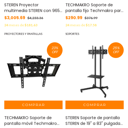
STEREN Proyector
TECHMAKRO Soporte de
multimedia STEREN con 9650
pantalla fijo Techmakro para
lúmenes full HD y conexión
TV de 26'' a 65'' MOD:
$3,005.69
$290.99
$4,233.36
$376.99
bluetooth MOD: PRO-380
73006331
24
meses de
$181.63
24
meses de
$17.58
PROYECTORES Y PANTALLAS
SOPORTES
23
%
25
%
OFF
OFF
TECHMAKRO Soporte de
STEREN Soporte de pantalla
pantalla móvil Techmakro
STEREN de 19" a 83" pulgadas