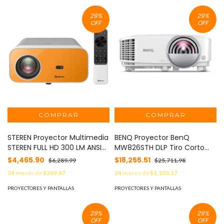
29
%
29
%
OFF
OFF
STEREN Proyector Multimedia
BENQ Proyector BenQ
STEREN FULL HD 300 LM ANSI
MW826STH DLP Tiro Corto
WIFI MOD: PRO-4000
3500 Lúmenes Resolución
$4,465.90
$18,255.51
$6,289.99
$25,711.98
WXGA 1280x800 Lámpara
24
meses de
$269.87
24
meses de
$1,103.17
Contraste 20000:1 MOD:
MW826STH
PROYECTORES Y PANTALLAS
PROYECTORES Y PANTALLAS
29
%
29
%
OFF
OFF