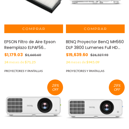
EPSON Filtro de Aire Epson
BENQ Proyector BenQ MH560
Reemplazo ELPAF56
DLP 3800 Lumenes Full HD
PowerLite LXXXX MOD:
1080p 15000 Hrs
$1,179.03
$15,639.60
$1,660.60
$26,327.93
V13H134A56
VGA/HDMI/USB/USB
24
meses de
$71.25
24
meses de
$945.09
MiniB/Bocina 10W MOD:
MH560
PROYECTORES Y PANTALLAS
PROYECTORES Y PANTALLAS
29
%
29
%
OFF
OFF