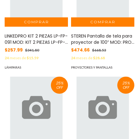
LINKEDPRO KIT 2 PIEZAS LP-FP-
STEREN Pantalla de tela para
091 MOD: KIT 2 PIEZAS LP-FP-
proyector de 100” MOD: PRO-
091
005
$257.99
$474.66
$341.80
$668.53
24
meses de
$15.59
24
meses de
$28.68
LÁMPARAS
PROYECTORES Y PANTALLAS
25
%
25
%
OFF
OFF