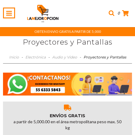
0
OBTEN ENVIO GRATIS A PARTIR DE 5,000
Proyectores y Pantallas
Inicio
-
Electrónica
-
Audio y Video
-
Proyectores y Pantallas
ENVÍOS GRATIS
a partir de 5,000.00 en el área metropolitana peso max. 50
kg