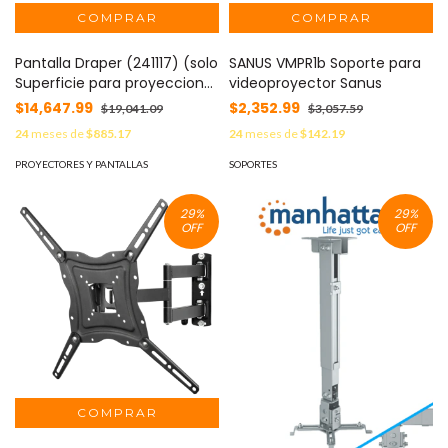
Pantalla Draper (241117) (solo
SANUS VMPR1b Soporte para
Superficie para proyeccion
videoproyector Sanus
trasera) , Portatil 1.83m x
$14,647.99
$2,352.99
$19,041.09
$3,057.59
2.44m, 4:3
24
meses de
$885.17
24
meses de
$142.19
PROYECTORES Y PANTALLAS
SOPORTES
29
%
29
%
OFF
OFF