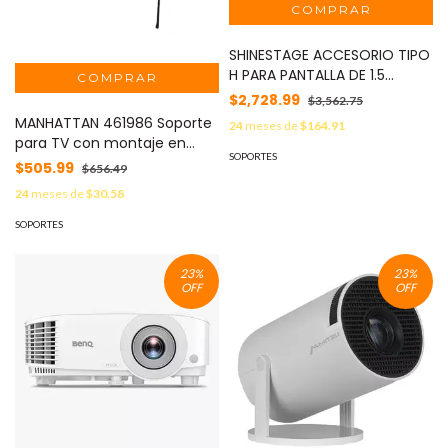
SHINESTAGE ACCESORIO TIPO
H PARA PANTALLA DE 1.5
METROS X 3 METROS MOD:
$2,728.99
$3,562.75
H23012061004
MANHATTAN 461986 Soporte
24
meses de
$164.91
para TV con montaje en
SOPORTES
pared / Soporta pantallas de
$505.99
$656.49
37" a 70" con peso de hasta
24
meses de
$30.58
50 kg / diseño ultra delgado
/ color negro #I&MBFIN
SOPORTES
23
%
23
%
OFF
OFF