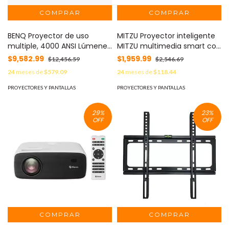
BENQ Proyector de uso
MITZU Proyector inteligente
multiple, 4000 ANSI Lúmenes
MITZU multimedia smart con
MOD: MX560C
android 11.0 MOD: MPI-2024
$9,582.99
$1,959.99
$12,456.59
$2,546.69
24
meses de
$579.09
24
meses de
$118.44
PROYECTORES Y PANTALLAS
PROYECTORES Y PANTALLAS
29
%
23
%
OFF
OFF