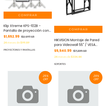
Klip Xtreme KPS-102B -
Pantalla de proyección con
trípode - 86 pulgada ( 218
$1,652.99
$2,197.15
cm ) MOD: KPS-102B
HIKVISION Montaje de Pared
24
meses de
$99.89
para Videowall 55" / VESA
600x400 / Acero SPCC / 92-
PROYECTORES Y PANTALLAS
$5,540.99
$7,239.10
239 mm / Hikvision MOD: DP-
24
meses de
$334.84
D2X55XXX-1X1-Q1-SW-Q0.8-
TY
SOPORTES
25
%
29
%
OFF
OFF