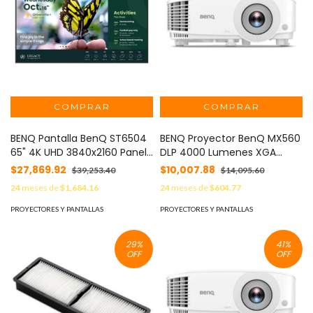
BENQ Pantalla BenQ ST6504
BENQ Proyector BenQ MX560
65" 4K UHD 3840x2160 Panel
DLP 4000 Lumenes XGA
ADS 60 Hz 99% sRGB MOD:
1024x768 15000 Hrs
$27,869.92
$10,007.88
$39,253.40
$14,095.60
ST6504
VGA/HDMI/USB/Bocina 10W
24
meses de
$1,684.16
24
meses de
$604.77
MOD: MX560
PROYECTORES Y PANTALLAS
PROYECTORES Y PANTALLAS
29
%
41
%
OFF
OFF