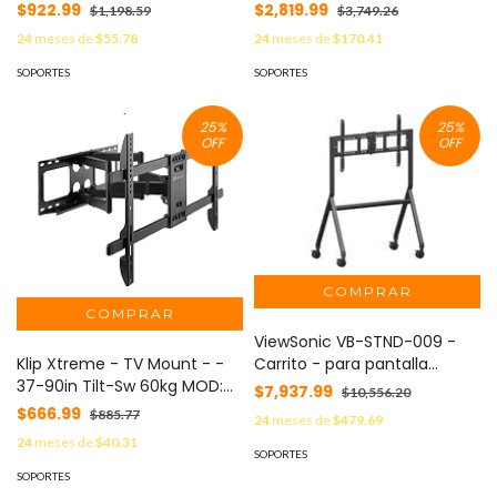
con brazo articulado para TV
1 pieza MOD: STV-150
$922.99
$2,819.99
$1,198.59
$3,749.26
de 40'' a 80'' MOD: 76008031
24
meses de
$55.78
24
meses de
$170.41
SOPORTES
SOPORTES
25
%
25
%
OFF
OFF
ViewSonic VB-STND-009 -
Carrito - para pantalla
Klip Xtreme - TV Mount - -
LCD/panel plano interactivo
37-90in Tilt-Sw 60kg MOD:
$7,937.99
$10,556.20
MOD: VB-STND-009
KTM-956
$666.99
$885.77
24
meses de
$479.69
24
meses de
$40.31
SOPORTES
SOPORTES