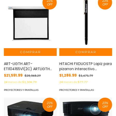
23
%
23
%
OFF
OFF
ART-LIGTH ART-
HITACHI FXDUOSTP Lapiz para
ETI104165V1(2C) ARTLIGTH
pizarron interactivo
Pantalla electrica formato
Starboard
$21,591.99
$1,286.99
$28,068.29
$1,671.79
16:10 195 pulgadas..
24
meses de
$1,304.79
24
meses de
$77.77
PROYECTORES Y PANTALLAS
PROYECTORES Y PANTALLAS
23
%
23
%
OFF
OFF