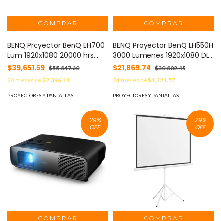
BENQ Proyector BenQ EH700
BENQ Proyector BenQ LH550H
Lum 1920x1080 20000 hrs
3000 Lumenes 1920x1080 DLP
Laser HDMI/USB/Bocina 10W
Led HDMIX2 MOD: LH550H
$39,651.59
$21,869.74
$55,847.30
$30,802.45
MOD: EH700
24
meses de
$2,396.11
24
meses de
$1,321.57
PROYECTORES Y PANTALLAS
PROYECTORES Y PANTALLAS
29
%
29
%
OFF
OFF