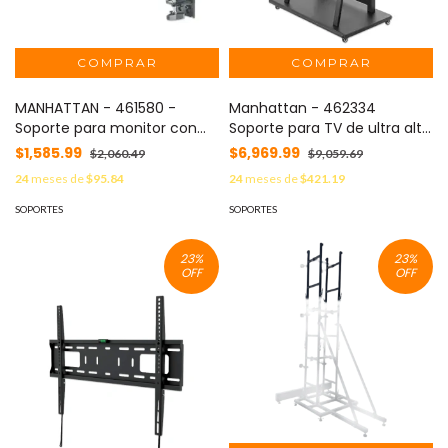
MANHATTAN - 461580 -
Manhattan - 462334
Soporte para monitor con
Soporte para TV de ultra alta
resorte a gas universal y
resistencia con ruedas
$1,585.99
$6,969.99
$2,060.49
$9,059.69
brazo ajustable en altura /
24
meses de
$95.84
24
meses de
$421.19
Brazo articulado con resorte
a gas único, soporta un
SOPORTES
SOPORTES
televisor o monitor de 17" a
32" hasta 9 kg (19.8 lbs.).
23
%
23
%
OFF
OFF