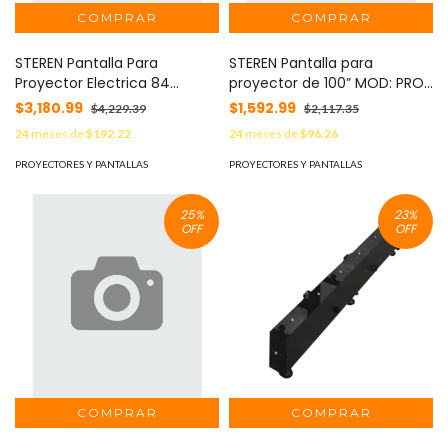
STEREN Pantalla Para
STEREN Pantalla para
Proyector Electrica 84
proyector de 100” MOD: PRO-
Pulgadas Pro-010 Steren
015
$3,180.99
$1,592.99
$4,229.39
$2,117.35
MOD: PRO-010
24
meses de
$192.22
24
meses de
$96.26
PROYECTORES Y PANTALLAS
PROYECTORES Y PANTALLAS
25
%
23
%
OFF
OFF