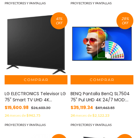
PROYECTORES Y PANTALLAS
PROYECTORES Y PANTALLAS
41
%
29
%
OFF
OFF
LG ELECTRONICS Televisor LG
BENQ Pantalla BenQ SL7504
75" Smart TV UHD 4K
75" Pul UHD 4K 24/7 MOD:
3840X2160 Semi hotelera
SL7504
$15,600.98
$35,119.34
$26,603.30
$49,463.85
MOD: 75UA751C0SA
24
meses de
$942.75
24
meses de
$2,122.23
PROYECTORES Y PANTALLAS
PROYECTORES Y PANTALLAS