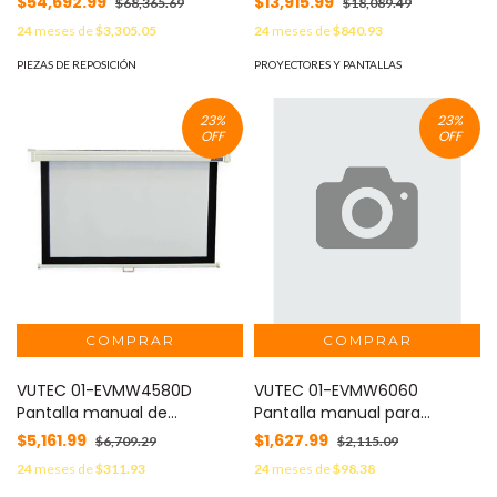
$54,692.99
$13,915.99
$68,365.69
$18,089.49
24
meses de
$3,305.05
24
meses de
$840.93
PIEZAS DE REPOSICIÓN
PROYECTORES Y PANTALLAS
23
%
23
%
OFF
OFF
VUTEC 01-EVMW4580D
VUTEC 01-EVMW6060
Pantalla manual de
Pantalla manual para
proyeccion
videoproyeccion
$5,161.99
$1,627.99
$6,709.29
$2,115.09
24
meses de
$311.93
24
meses de
$98.38