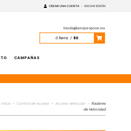
CREAR UNA CUENTA
-
INICIAR SESIÓN
tienda@lamejoropcion.mx
0
Ítems
|
$0
CTO
CAMPAÑAS
Inicio
-
Control de Acceso
-
Acceso Vehicular
-
Radares
de Velocidad