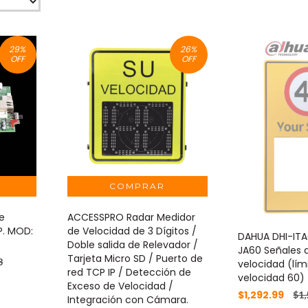
29
%
26
%
OFF
OFF
e
ACCESSPRO Radar Medidor
P. MOD:
de Velocidad de 3 Dígitos /
DAHUA DHI-IT
Doble salida de Relevador /
JA60 Señales d
Tarjeta Micro SD / Puerto de
8
velocidad (lím
red TCP IP / Detección de
velocidad 60)
Exceso de Velocidad /
$1,292.99
$1,
Integración con Cámara.