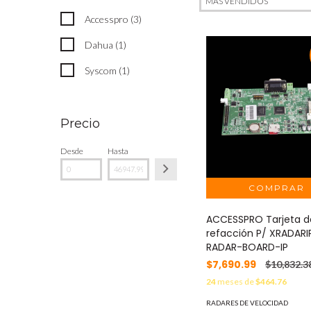
Accesspro (3)
Dahua (1)
Syscom (1)
Precio
Desde
Hasta
ACCESSPRO Tarjeta d
refacción P/ XRADARI
RADAR-BOARD-IP
$7,690.99
$10,832.3
24
meses de
$464.76
RADARES DE VELOCIDAD