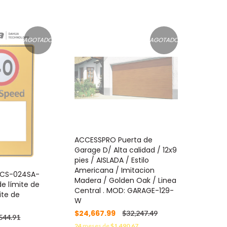
AGOTADO
AGOTADO
ACCESSPRO Puerta de
Garage D/ Alta calidad / 12x9
pies / AISLADA / Estilo
Americana / Imitacion
ACS-024SA-
Madera / Golden Oak / Linea
e límite de
Central . MOD: GARAGE-129-
ite de
W
$24,667.99
$32,247.49
544.91
24
meses de
$1,490.67