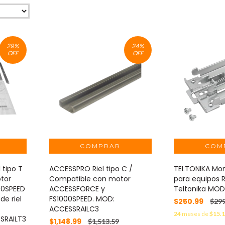
29
%
24
%
OFF
OFF
 tipo T
ACCESSPRO Riel tipo C /
TELTONIKA Mont
tor
Compatible con motor
para equipos 
00SPEED
ACCESSFORCE y
Teltonika MOD:
de riel
FS1000SPEED. MOD:
$250.99
$299
ACCESSRAILC3
24
meses de
$15.
SRAILT3
$1,148.99
$1,513.59