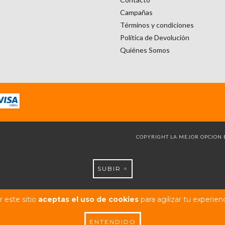
Campañas
Términos y condiciones
Política de Devolución
Quiénes Somos
COPYRIGHT LA MEJOR OPCION B
SUBIR ^
 este sitio
aceptas el uso de cookies
para agilizar tu experien
ENTENDIDO