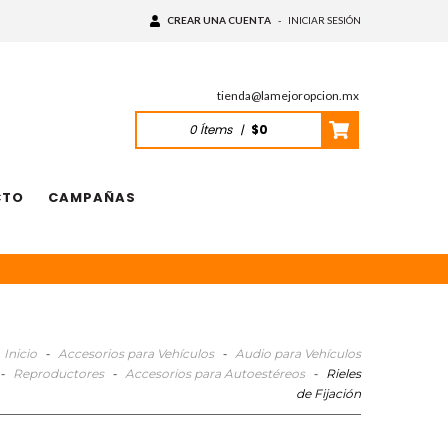
CREAR UNA CUENTA
-
INICIAR SESIÓN
tienda@lamejoropcion.mx
0
Ítems
|
$0
CTO
CAMPAÑAS
Inicio
-
Accesorios para Vehículos
-
Audio para Vehículos
-
Reproductores
-
Accesorios para Autoestéreos
-
Rieles
de Fijación