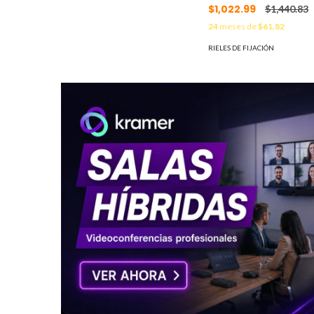
$1,022.99
$1,440.83
24
meses de
$61.82
RIELES DE FIJACIÓN