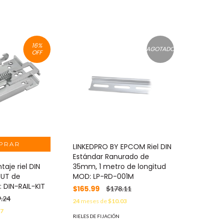
16
%
AGOTADO
OFF
LINKEDPRO BY EPCOM Riel DIN
Estándar Ranurado de
aje riel DIN
35mm, 1 metro de longitud
RUT de
MOD: LP-RD-001M
 DIN-RAIL-KIT
$165.99
$178.11
.24
24
meses de
$10.03
17
RIELES DE FIJACIÓN