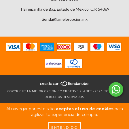
Tlalnepantla de Baz, Estado de México, C.P. 54069
tienda@lamejoropcion.mx
COPYRIGHT LA MEJOR OPCION BY CREATIVE PLANET - 2026. TODOS LOS
DERECHOS RESERVADOS.
Al navegar por este sitio
aceptas el uso de cookies
para
agilizar tu experiencia de compra.
ENTENDIDO