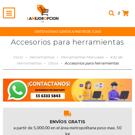
0
OBTEN ENVIO GRATIS A PARTIR DE 5,000
Accesorios para herramientas
Inicio
-
Herramientas
-
Herramientas Manuales
-
Kits de
Herramientas
-
Otros
-
Accesorios para herramientas
ENVÍOS GRATIS
a partir de 5,000.00 en el área metropolitana peso max. 50
kg