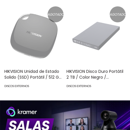
HS-ESSD-T100I/1024G
AGOTADO
AGOTADO
HIKVISION Unidad de Estado
HIKVISION Disco Duro Portátil
Solido (SSD) Portátil / 512 GB
2 TB / Color Negro /
/ Conector USB C MOD: HS-
Conector USB 3.0 a Micro B
DISCOS EXTERNOS
DISCOS EXTERNOS
ESSD-T100I/512G
MOD: HS-EHDD-T30/2T/BK