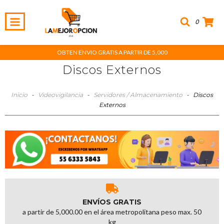
0
OBTEN ENVIO GRATIS A PARTIR DE 5,000
Discos Externos
Inicio
-
Videovigilancia
-
Servidores / Almacenamiento
-
Discos
Externos
ENVÍOS GRATIS
a partir de 5,000.00 en el área metropolitana peso max. 50
kg