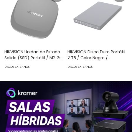
HIKVISION Unidad de Estado
HIKVISION Disco Duro Portátil
Solido (SSD) Portátil / 512 GB
2 TB / Color Negro /
/ Conector USB C MOD: HS-
Conector USB 3.0 a Micro B
DISCOS EXTERNOS
DISCOS EXTERNOS
ESSD-T100I/512G
MOD: HS-EHDD-T30/2T/BK