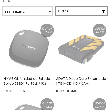
Sort by
FILTER
OUT OF
OUT OF
STOCK
STOCK
HIKVISION Unidad de Estado
ADATA Disco Duro Externo de
Solido (SSD) Portátil / 1024
1 TB MOD: HD710AM
GB / Conector USB C MOD:
DISCOS EXTERNOS
DISCOS EXTERNOS
HS-ESSD-T100I/1024G
OUT OF
OUT OF
STOCK
STOCK