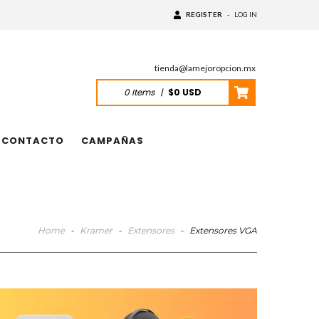
REGISTER
-
LOG IN
tienda@lamejoropcion.mx
0
Items
|
$0 USD
CONTACTO
CAMPAÑAS
Home
-
Kramer
-
Extensores
-
Extensores VGA