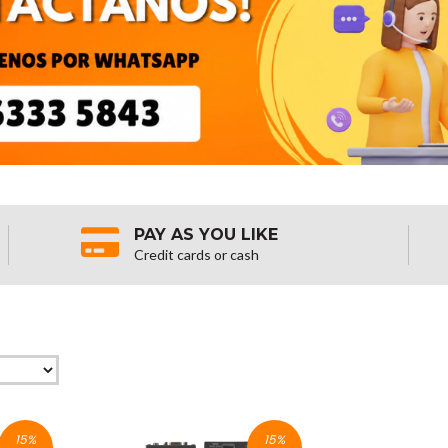
PAY AS YOU LIKE
Credit cards or cash
15
%
15
%