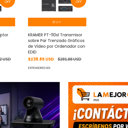
OFF
OFF
ptor
KRAMER PT-110xl Transmisor
r
sobre Par Trenzado Gráficos
de Vídeo por Ordenador con
EDID
$238.85 USD
12 USD
$281.88 USD
EXTENSORES SDI