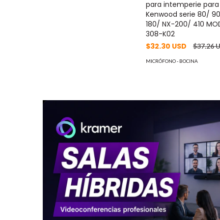
para intemperie para
Kenwood serie 80/ 90
180/ NX-200/ 410 MO
308-K02
$32.30 USD
$37.26 
MICRÓFONO - BOCINA