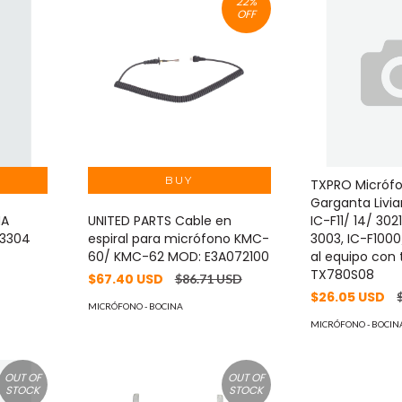
22
%
OFF
TXPRO Micróf
Garganta Livi
NA
UNITED PARTS Cable en
IC-F11/ 14/ 302
23304
espiral para micrófono KMC-
3003, IC-F1000
60/ KMC-62 MOD: E3A072100
al equipo con 
TX780S08
$67.40 USD
$86.71 USD
$26.05 USD
MICRÓFONO - BOCINA
MICRÓFONO - BOCIN
OUT OF
OUT OF
STOCK
STOCK