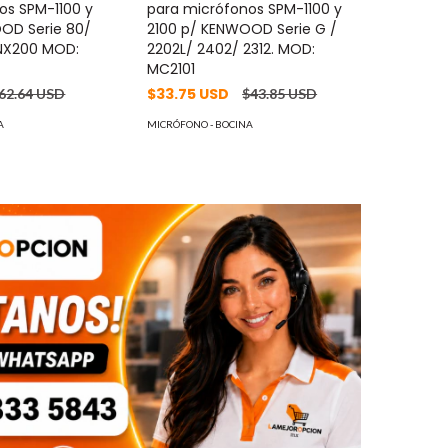
os SPM-1100 y
para micrófonos SPM-1100 y
OD Serie 80/
2100 p/ KENWOOD Serie G /
 NX200 MOD:
2202L/ 2402/ 2312. MOD:
MC2101
$33.75 USD
62.64 USD
$43.85 USD
A
MICRÓFONO - BOCINA