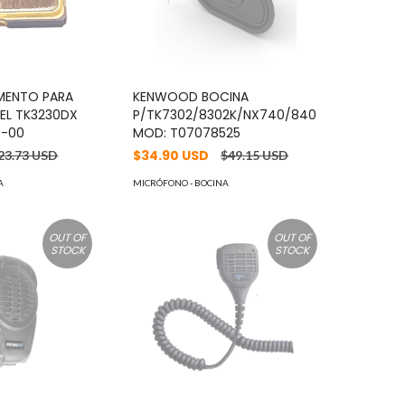
MENTO PARA
KENWOOD BOCINA
EL TK3230DX
P/TK7302/8302K/NX740/840
9-00
MOD: T07078525
$34.90 USD
23.73 USD
$49.15 USD
A
MICRÓFONO - BOCINA
OUT OF
OUT OF
STOCK
STOCK