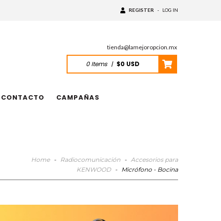
REGISTER
-
LOG IN
tienda@lamejoropcion.mx
0
Items
|
$0 USD
CONTACTO
CAMPAÑAS
Home
-
Radiocomunicación
-
Accesorios para
KENWOOD
-
Micrófono - Bocina