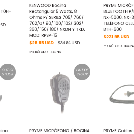
KENWOOD Bocina
PRYME MICRÓF
 T0H-
Rectangular 5 Watts, 8
BLUETOOTH P/R
Ohms P/ SERIES 705/ 760/
NX-5000, NX-
762/G/ 80/ 100/ 102/ 302/
TELÉFONO CEL
USD
360/ 150/ 180/ NXDN Y TKD.
BTH-600
MOD: RPSP-15
$231.95 USD
$26.85 USD
$34.84 USD
MICRÓFONO - BOCIN
MICRÓFONO - BOCINA
OUT OF
OUT OF
STOCK
STOCK
cina
PRYME MICRÓFONO / BOCINA
PRYME Cables