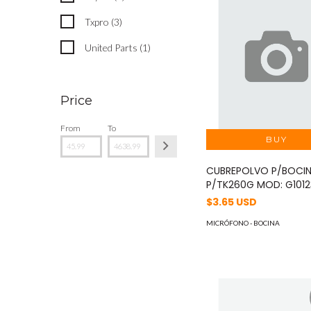
Txpro (3)
United Parts (1)
Price
From
To
CUBREPOLVO P/BOCI
P/TK260G MOD: G101
$3.65 USD
MICRÓFONO - BOCINA