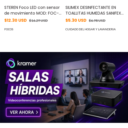
STEREN Foco LED con sensor
SILIMEX DESINFECTANTE EN
de movimiento MOD: FOC-
TOALLITAS HUMEDAS SANIFEX .
150/PIR
MOD: HER05SIL11
$12.30 USD
$5.30 USD
$16.29 USD
$6.98 USD
FOCOS
CUIDADO DEL HOGAR Y LAVANDERIA