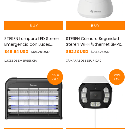
STEREN Lámpara LED Steren
STEREN Cámara Seguridad
Emergencia con Luces
Steren Wi-Fi/Ethernet 3MPx
Direccionales 20 LED MOD:
Robotizada Seguidor de
$45.64 USD
$52.13 USD
$64.28 USD
$73.42 USD
LAM-500
Movimiento Color Blanco
LUCES DE EMERGENCIA
MOD: CCTV-219
CÁMARAS DE SEGURIDAD
29
%
29
%
OFF
OFF