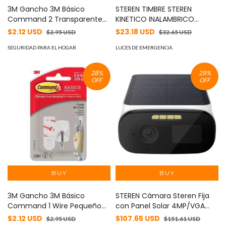
3M Gancho 3M Básico
STEREN TIMBRE STEREN
Command 2 Transparente
KINETICO INALAMBRICO
MOD: 17505CLR-ES
DIGITAL MOD: TIM-400
$2.12 USD
$23.18 USD
$2.95 USD
$32.65 USD
SEGURIDAD PARA EL HOGAR
LUCES DE EMERGENCIA
28
%
29
%
OFF
OFF
3M Gancho 3M Básico
STEREN Cámara Steren Fija
Command 1 Wire Pequeño
con Panel Solar 4MP/VGA
Color Blanco MOD: 17507DB-
1440p 20FPS 100° IP66 para
$2.12 USD
$107.65 USD
$2.95 USD
$151.61 USD