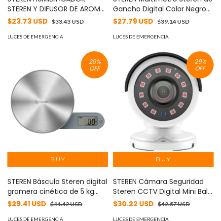
STEREN Y DIFUSOR DE AROMA
Gancho Digital Color Negro
DE 130ML C/EF FLAMA MOD:
MOD: MUL-100
$23.73 USD
$27.79 USD
$33.43 USD
$39.14 USD
AIR-430
LUCES DE EMERGENCIA
LUCES DE EMERGENCIA
29
%
29
%
OFF
OFF
STEREN Báscula Steren digital
STEREN Cámara Seguridad
gramera cinética de 5 kg
Steren CCTV Digital Mini Bala
MOD: MED-400
FHD 1080p 2MP Tetrahíbrida
$29.41 USD
$30.22 USD
$41.42 USD
$42.57 USD
Métalica MOD: CCTV-1020
LUCES DE EMERGENCIA
LUCES DE EMERGENCIA