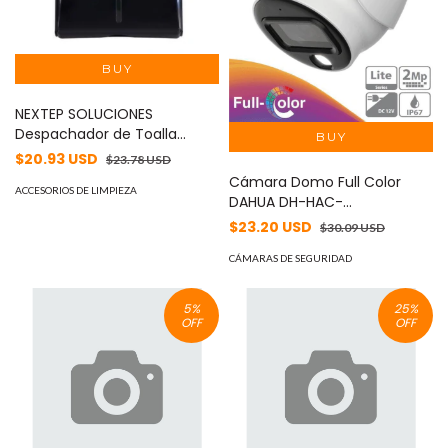
NEXTEP SOLUCIONES
Despachador de Toalla
Interdoblada Grande Sani TX
$20.93 USD
$23.78 USD
500 Hojas MOD: NE-636
Cámara Domo Full Color
ACCESORIOS DE LIMPIEZA
DAHUA DH-HAC-
HDW1209TLQN-A-LED-
$23.20 USD
$30.09 USD
0280B-S3 2 MP con lente de
2.8mm y ángulo de 103° -
CÁMARAS DE SEGURIDAD
5
%
25
%
OFF
OFF