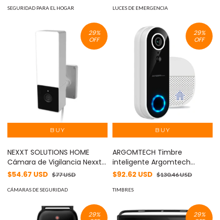
ES
Exterior MOD: CCTV-260
SEGURIDAD PARA EL HOGAR
LUCES DE EMERGENCIA
29
%
29
%
OFF
OFF
NEXXT SOLUTIONS HOME
ARGOMTECH Timbre
Cámara de Vigilancia Nexxt
inteligente Argomtech
Home NHC-F410 2K QHD
VISION 2 MOD: ARG-SV-
$54.67 USD
$92.62 USD
$77 USD
$130.46 USD
2304x1296p 3MP Exterior 100°
8002WT
Micrófono Sensores y
CÁMARAS DE SEGURIDAD
TIMBRES
Parlante Integrados MOD:
NHC-F410
29
%
29
%