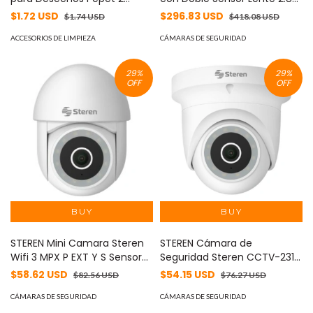
Rollos 30 Bolsas MOD: PP-
mm IR 30m Inteligencia
$1.72 USD
$296.83 USD
$1.74 USD
$418.08 USD
001D
Artificial y Detección Facial
ACCESORIOS DE LIMPIEZA
MOD: HDBW5441F-AS-E2
CÁMARAS DE SEGURIDAD
29
%
29
%
OFF
OFF
STEREN Mini Camara Steren
STEREN Cámara de
Wifi 3 MPX P EXT Y S Sensor
Seguridad Steren CCTV-231
MOD: CCTV-233
Wi-Fi 3 Mpx HDR Robotizada
$58.62 USD
$54.15 USD
$82.56 USD
$76.27 USD
para Exterior Tipo Domo
CÁMARAS DE SEGURIDAD
Blanca MOD: CCTV-231
CÁMARAS DE SEGURIDAD