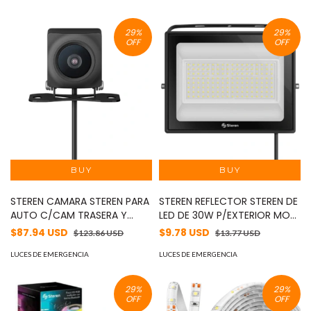
29
%
29
%
OFF
OFF
STEREN CAMARA STEREN PARA
STEREN REFLECTOR STEREN DE
AUTO C/CAM TRASERA Y
LED DE 30W P/EXTERIOR MOD:
GRABADO MOD: CCTV-9610
LAM-830
$87.94 USD
$9.78 USD
$123.86 USD
$13.77 USD
LUCES DE EMERGENCIA
LUCES DE EMERGENCIA
29
%
29
%
OFF
OFF