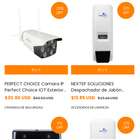
29
%
12
%
OFF
OFF
PERFECT CHOICE Camara IP
NEXTEP SOLUCIONES
Perfect Choice IOT Exterior
Despachador de Jabón
FHD Vision Nocturna Entrada
Líquido Sani TX Manual
$30.90 USD
$13.85 USD
$43.52 USD
$15.66 USD
MicroSD MOD: PC-108191
400ml MOD: NE-631
CÁMARAS DE SEGURIDAD
ACCESORIOS DE LIMPIEZA
11
%
12
%
OFF
OFF