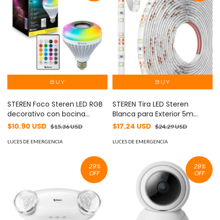
STEREN Foco Steren LED RGB
STEREN Tira LED Steren
decorativo con bocina
Blanca para Exterior 5m
Bluetooth 6 W MOD: LAM-
MOD: MODLED-125/BCO
$10.90 USD
$17.24 USD
$15.36 USD
$24.29 USD
BOC
LUCES DE EMERGENCIA
LUCES DE EMERGENCIA
29
%
29
%
OFF
OFF