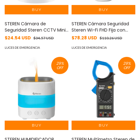
STEREN Cámara de
STEREN Cámara Seguridad
Seguridad Steren CCTV Mini
Steren Wi-Fi FHD Fija con
Bala Digital Tetrahíbrida FHD
Batería Recargable Color
$24.54 USD
$78.28 USD
$34.57 USD
$110.26 USD
para Exterior MOD: CCTV-
Blanco MOD: CCTV-240
1018
LUCES DE EMERGENCIA
LUCES DE EMERGENCIA
29
%
29
%
OFF
OFF
STEREN HUMIDIFICADOR
STEREN Multímetro Steren de