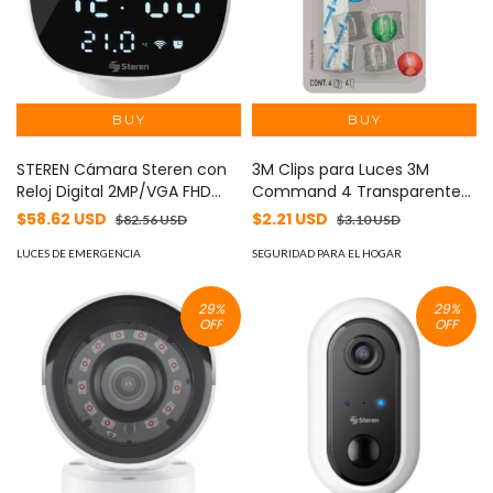
STEREN Cámara Steren con
3M Clips para Luces 3M
Reloj Digital 2MP/VGA FHD
Command 4 Transparentes
1080p/VGA15 FPS 90° WiFi
MOD: 17506CLR-ES
$58.62 USD
$2.21 USD
$82.56 USD
$3.10 USD
MOD: cctv-214
LUCES DE EMERGENCIA
SEGURIDAD PARA EL HOGAR
29
%
29
%
OFF
OFF