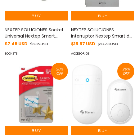
NEXTEP SOLUCIONES Socket
NEXTEP SOLUCIONES
Universal Nextep Smart
Interruptor Nextep Smart de
Control Wi-Fi MOD: NE-269S
Luz Pared Táctil Doble
$7.49 USD
$15.57 USD
$8.35 USD
$17.63 USD
Control Wi-Fi MOD: NE-266D
SOCKETS
ACCESORIOS
28
%
29
%
OFF
OFF