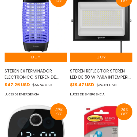
OFF
OFF
STEREN EXTERMINADOR
STEREN REFLECTOR STEREN
ELECTRONICO STEREN DE
LED DE 50 W PARA INTEMPERIE
INSECTOS VOL MOD:
MOD: LAM-850
$47.26 USD
$18.47 USD
$66.56 USD
$26.01 USD
INSECTRONIC-250
LUCES DE EMERGENCIA
LUCES DE EMERGENCIA
29
%
29
%
OFF
OFF