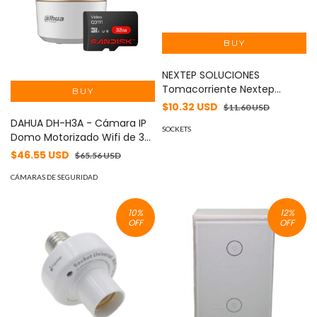
NEXTEP SOLUCIONES
Tomacorriente Nextep
Smart Doble Control Wi-Fi
$10.32 USD
$11.60 USD
MOD: NE-260D
DAHUA DH-H3A - Cámara IP
SOCKETS
Domo Motorizado Wifi de 3
Megapíxeles con IA,
$46.55 USD
$65.56 USD
autotracking, audio
bidireccional (micrófono y
CÁMARAS DE SEGURIDAD
altavoz), sirena integrada, IR
de 10 m, detección de
10
%
12
%
humanos y ranura MicroSD +
OFF
OFF
Memoria SC QD111 MICRO
SDHC 32GB #IPKit