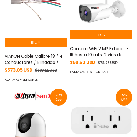
Camara WiFi 2 MP Exterior -
IR hasta 10 mts, 2 vias de
VIAKON Cable Calibre 18 / 4
audio, micrófono incluido,
$58.50 USD
Conductores / Blindado /
$75.98 USD
detección de movimiento,
305 Metros / Riser / UL /
$573.05 USD
$807.11 USD
MicroSD(128GB), Wireles
CÁMARAS DE SEGURIDAD
Color Gris / Hecho en México
(b/g/n), IP66
9274
ALARMAS Y SENSORES
29
%
11
%
OFF
OFF