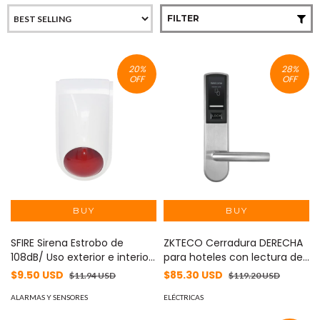
FILTER
20
%
28
%
OFF
OFF
SFIRE Sirena Estrobo de
ZKTECO Cerradura DERECHA
108dB/ Uso exterior e interior
para hoteles con lectura de
SF-06R
tarjetas MIFARE MOD:
$9.50 USD
$85.30 USD
$11.94 USD
$119.20 USD
LH3000R
ALARMAS Y SENSORES
ELÉCTRICAS