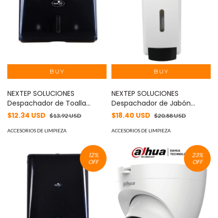
NEXTEP SOLUCIONES
NEXTEP SOLUCIONES
Despachador de Toalla
Despachador de Jabón
Interdoblada Sani TX 250
Líquido Sani TX Manual
$12.34 USD
$18.40 USD
$13.92 USD
$20.88 USD
Hojas MOD: NE-635
1000ml MOD: NE-633
ACCESORIOS DE LIMPIEZA
ACCESORIOS DE LIMPIEZA
12
%
23
%
OFF
OFF