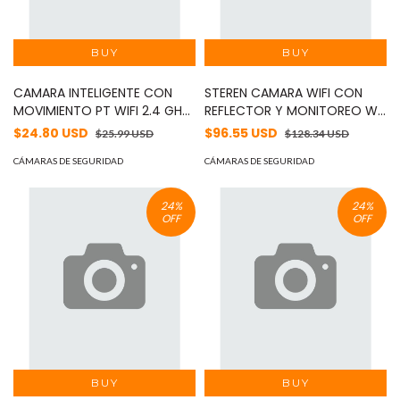
CAMARA INTELIGENTE CON
STEREN CAMARA WIFI CON
MOVIMIENTO PT WIFI 2.4 GHZ
REFLECTOR Y MONITOREO WE
DUOSMART E21 PARA INTERIOR
MOD: CCTV-500
$24.80 USD
$96.55 USD
$25.99 USD
$128.34 USD
FULL HD 3MP COMPATIBLE
CON APP DUOSMART
CÁMARAS DE SEGURIDAD
CÁMARAS DE SEGURIDAD
SOPORTA MICROSD DE HASTA
128 GB (NO INCLUIDA) CON
24
%
24
%
AUDIO BIDIRECCIONAL
OFF
OFF