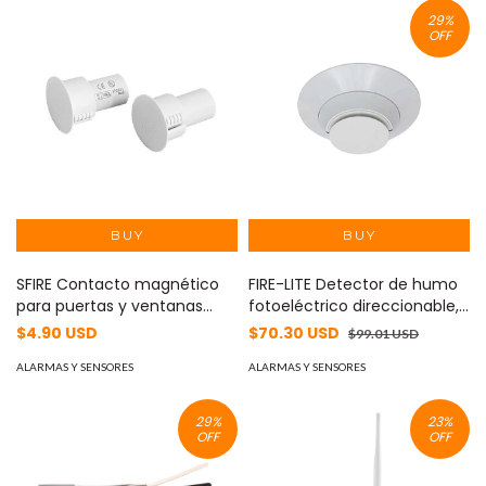
29
%
OFF
SFIRE Contacto magnético
FIRE-LITE Detector de humo
para puertas y ventanas
fotoeléctrico direccionable,
Metálicas, aluminio y
color blanco, incluye base de
$4.90 USD
$70.30 USD
$99.01 USD
madera de empotrar color
montaje 6" MOD: SD-365
blanco / GAP: 24 mm MOD:
ALARMAS Y SENSORES
ALARMAS Y SENSORES
SF-1021
29
%
23
%
OFF
OFF