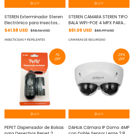
STEREN Exterminador Steren
STEREN CAMARA STEREN TIPO
Electrónico para Insectos
BALA WIFI-POE 4 MPX PARA
Voladores 10W luz UV 1800V
EXT MOD: CCTV-239
$41.58 USD
$61.05 USD
$58.56 USD
$85.99 USD
MOD: INSECTRONIC-220
INSECTICIDAS Y REPELENTES
CÁMARAS DE SEGURIDAD
1
%
29
%
OFF
OFF
PEPET Dispensador de Bolsas
DAHUA Cámara IP Domo 4MP
para Desechos Pepet 2
con Doble Sensor Lente 2.8