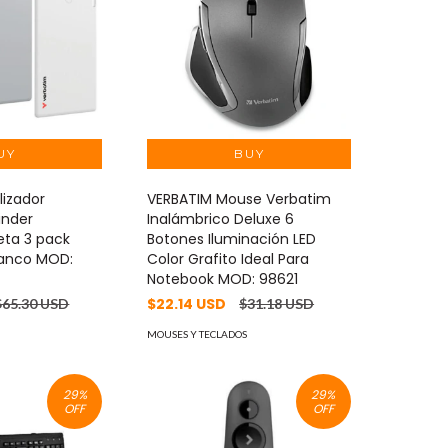
lizador
VERBATIM Mouse Verbatim
inder
Inalámbrico Deluxe 6
eta 3 pack
Botones Iluminación LED
Blanco MOD:
Color Grafito Ideal Para
Notebook MOD: 98621
$22.14 USD
$65.30 USD
$31.18 USD
MOUSES Y TECLADOS
29
%
29
%
OFF
OFF