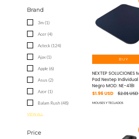
Brand
3m (1)
Acer (4)
Acteck (124)
Ajax (1)
Apple (6)
NEXTEP SOLUCIONES 
Pad Nextep Individu
Asus (2)
Negro MOD: NE-418I
Azor (1)
$1.96 USD
$2.01 USD
Balam Rush (48)
MOUSES Y TECLADOS
VIEW ALL
Price