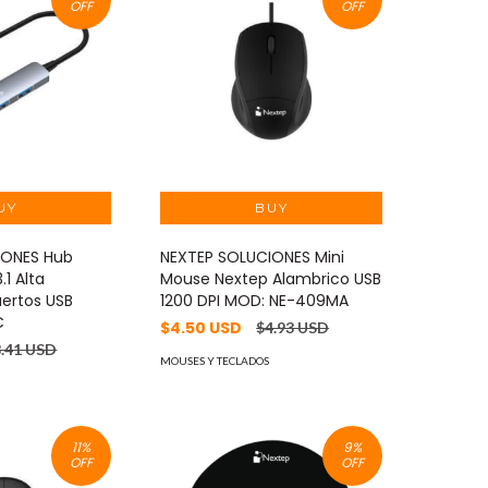
OFF
OFF
IONES Hub
NEXTEP SOLUCIONES Mini
.1 Alta
Mouse Nextep Alambrico USB
uertos USB
1200 DPI MOD: NE-409MA
C
$4.50 USD
$4.93 USD
8.41 USD
MOUSES Y TECLADOS
11
%
9
%
OFF
OFF