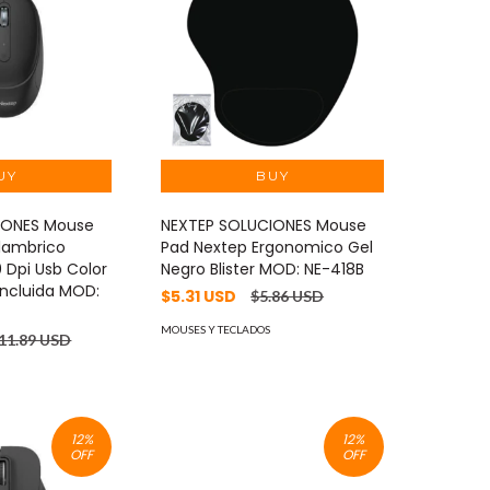
IONES Mouse
NEXTEP SOLUCIONES Mouse
alambrico
Pad Nextep Ergonomico Gel
0 Dpi Usb Color
Negro Blister MOD: NE-418B
Incluida MOD:
$5.31 USD
$5.86 USD
MOUSES Y TECLADOS
11.89 USD
12
%
12
%
OFF
OFF