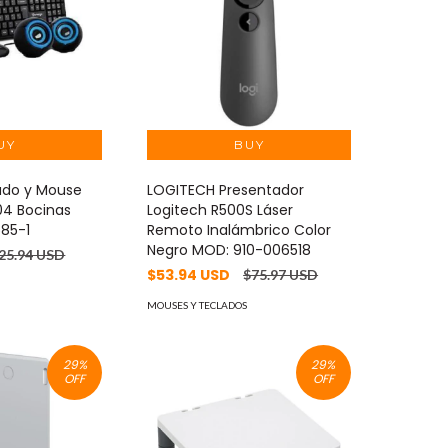
do y Mouse
LOGITECH Presentador
04 Bocinas
Logitech R500S Láser
85-1
Remoto Inalámbrico Color
Negro MOD: 910-006518
25.94 USD
$53.94 USD
$75.97 USD
MOUSES Y TECLADOS
29
%
29
%
OFF
OFF