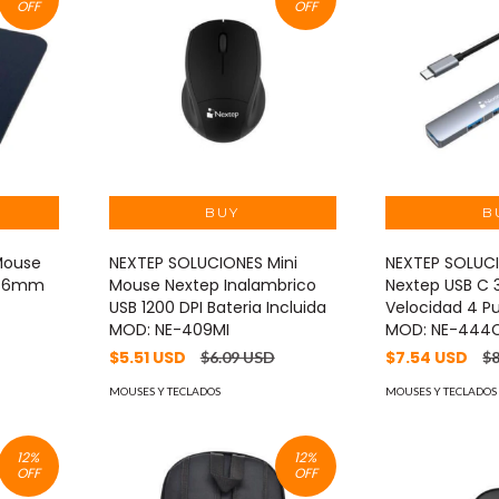
OFF
OFF
Mouse
NEXTEP SOLUCIONES Mini
NEXTEP SOLUC
al 6mm
Mouse Nextep Inalambrico
Nextep USB C 3
USB 1200 DPI Bateria Incluida
Velocidad 4 P
MOD: NE-409MI
MOD: NE-444
$5.51 USD
$7.54 USD
$6.09 USD
$
MOUSES Y TECLADOS
MOUSES Y TECLADOS
12
%
12
%
OFF
OFF