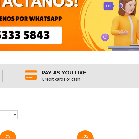
PAY AS YOU LIKE
Credit cards or cash
2
%
10
%