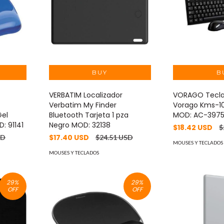
VERBATIM Localizador
VORAGO Tecla
Verbatim My Finder
Vorago Kms-1
el
Bluetooth Tarjeta 1 pza
MOD: AC-3975
: 91141
Negro MOD: 32138
$18.42 USD
$
$17.40 USD
SD
$24.51 USD
MOUSES Y TECLADOS
MOUSES Y TECLADOS
29
%
29
%
OFF
OFF