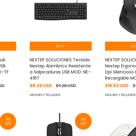
Hub
NEXTEP SOLUCIONES Teclado
NEXTEP SOLUC
USB
Nextep Alambrico Resistente
Nextep Ergono
D-TF
a Salpicaduras USB MOD: NE-
Dpi Silencioso
416T
Recargable M
$8.29 USD
$16.63 USD
SD
$9.28 USD
$
MOUSES Y TECLADOS
MOUSES Y TECLADOS
9
%
8
%
OFF
OFF