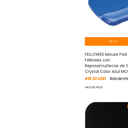
FELLOWES Mouse Pad
Fellowes con
Reposamuñecas de G
Crystal Color Azul MOD
$18.51 USD
$26.06 U
MOUSE PADS