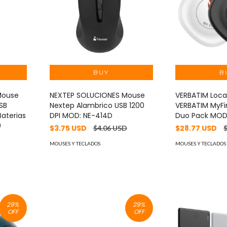
Mouse
NEXTEP SOLUCIONES Mouse
VERBATIM Loca
SB
Nextep Alambrico USB 1200
VERBATIM MyFi
Baterias
DPI MOD: NE-414D
Duo Pack MOD:
0
$3.75 USD
$28.77 USD
$4.06 USD
MOUSES Y TECLADOS
MOUSES Y TECLADOS
29
%
29
%
OFF
OFF