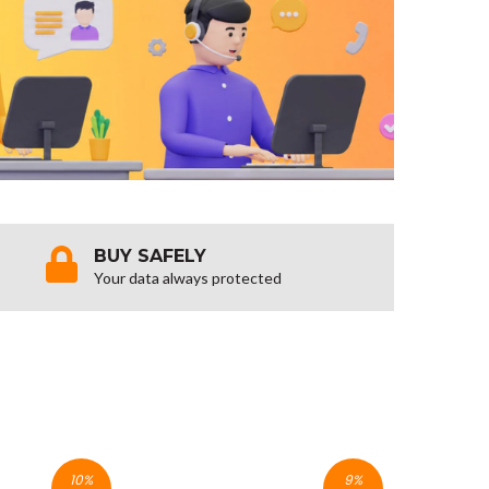
BUY SAFELY
Your data always protected
10
%
9
%