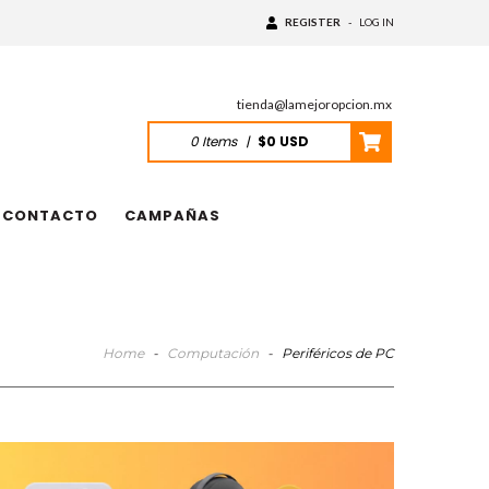
REGISTER
-
LOG IN
tienda@lamejoropcion.mx
0
Items
|
$0 USD
CONTACTO
CAMPAÑAS
Home
-
Computación
-
Periféricos de PC