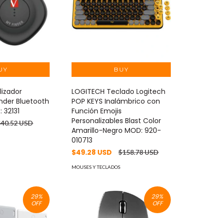
lizador
LOGITECH Teclado Logitech
nder Bluetooth
POP KEYS Inalámbrico con
 32131
Función Emojis
Personalizables Blast Color
$40.52 USD
Amarillo-Negro MOD: 920-
010713
$49.28 USD
$158.78 USD
MOUSES Y TECLADOS
29
%
29
%
OFF
OFF