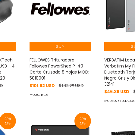
 XTech
FELLOWES Trituradora
VERBATIM Loca
USB - 4
Fellowes PowerShed P-40
Verbatim My F
e
Corte Cruzado 8 hojas MOD:
Bluetooth Tarj
320
5010901
Negro Gris y 
32141
$101.52 USD
SD
$142.99 USD
$46.36 USD
MOUSE PADS
MOUSES Y TECLADOS
29
%
29
%
OFF
OFF