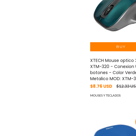
XTECH Mouse optico
XTM-320 - Conexion 
botones - Color Verd
Metalico MOD: XTM-
$8.76 USD
$12.33 U
MOUSES Y TECLADOS