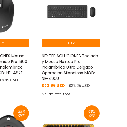
IONES Mouse
NEXTEP SOLUCIONES Teclado
mico Pro 1600
y Mouse Nextep Pro
 Inalambrico
Inalambrico Ultra Delgado
OD: NE-482E
Operacion Silenciosa MOD:
NE-490U
18.85 USD
$23.96 USD
$27.26 USD
MOUSES Y TECLADOS
29
%
69
%
OFF
OFF