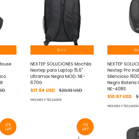
Mouse
NEXTEP SOLUCIONES Mochila
NEXTEP SOLUC
Nextep para Laptop 15.6"
Nextep Pro In
ico
Ultramax Negra MOD: NE-
Silencioso 160
2B
670G
Negro Bateria 
NE-408S
$17.64 USD
USD
$20.01 USD
$10.57 USD
$
MOUSES Y TECLADOS
MOUSES Y TECLADOS
12
%
11
%
OFF
OFF