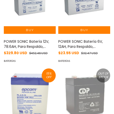
POWER SONIC Batería 12V,
POWER SONIC Batería 6V,
78.6AH, Para Respaldo,
12AH, Para Respaldo,
Tecnologías AGM/VRLA, 10-12
Tecnologías AGM/VRLA, 5
$329.80 USD
$23.55 USD
$452.48 USD
$32.47 USD
Años Vida Útil, Terminales U,
Años Vida Útil, Terminales F1,
Reconocida UL MOD: PS-
BATERÍAS
Reconocida UL MOD: PS-
BATERÍAS
12750-U
6100-F1
15
%
OUT OF
OFF
STOCK