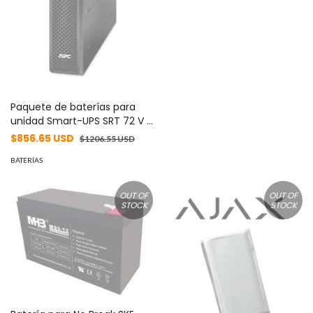
Paquete de baterías para
unidad Smart-UPS SRT 72 V 2
- 2 kVA de APC
$856.65 USD
$1206.55 USD
BATERÍAS
OUT OF
OUT OF
STOCK
STOCK