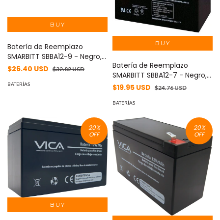
Batería de Reemplazo
SMARBITT SBBA12-9 - Negro,
Batería de Reemplazo
12 V, 9 AH
$26.40 USD
$32.82 USD
SMARBITT SBBA12-7 - Negro,
12 V, 7 Ah
BATERÍAS
$19.95 USD
$24.76 USD
BATERÍAS
20
%
20
%
OFF
OFF