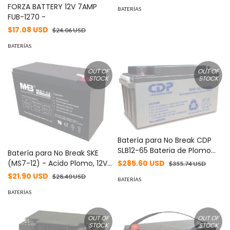
FORZA BATTERY 12V 7AMP
BATERÍAS
FUB-1270 -
$17.08 USD
$24.06 USD
BATERÍAS
OUT OF
OUT OF
STOCK
STOCK
Batería para No Break CDP
SLB12-65 Bateria de Plomo
Batería para No Break SKE
acido - seca sellada 12Vdc-
$285.60 USD
(MS7-12) - Acido Plomo, 12V
$355.74 USD
65Ah
7Ah, Vida Útil de 3 a 5 Años,
$21.90 USD
$28.40 USD
BATERÍAS
Cuenta con 2 Años de
Garantia.
BATERÍAS
OUT OF
OUT OF
STOCK
STOCK