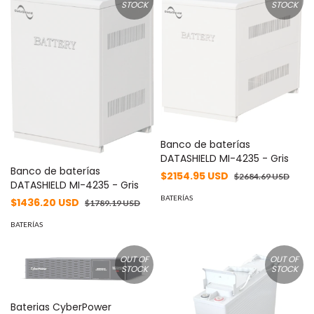
STOCK
STOCK
Banco de baterías
DATASHIELD MI-4235 - Gris
Banco de baterías
$2154.95 USD
$2684.69 USD
DATASHIELD MI-4235 - Gris
BATERÍAS
$1436.20 USD
$1789.19 USD
BATERÍAS
OUT OF
OUT OF
STOCK
STOCK
Baterias CyberPower