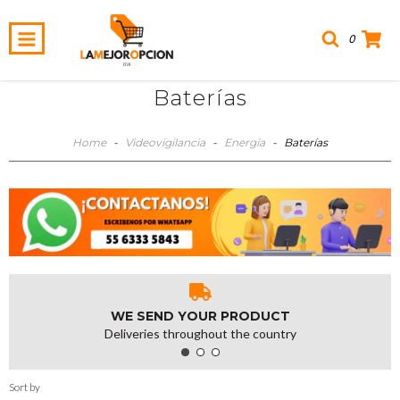
0
Baterías
Home
-
Videovigilancia
-
Energía
-
Baterías
WE SEND YOUR PRODUCT
Deliveries throughout the country
Sort by