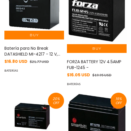
Batería para No Break
DATASHIELD MI-4217 - 12 V,
4.5 AH, 5 años
$16.80 USD
FORZA BATTERY 12V 4.5AMP
$21.77 USD
FUB-1245 -
BATERÍAS
$16.05 USD
$19.95 USD
BATERÍAS
20
%
19
%
OFF
OFF