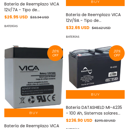
Batería de Reemplazo VICA
12V/7A - Tipo de
Batería de Reemplazo VICA
acumulador: Plomo/Paquete
$26.95 USD
$33.54 USD
12V/9A - Tipo de
sellado libre de
acumulador: Plomo/Paquete
mantenimiento - Tiempo de
BATERÍAS
$32.65 USD
$40.62 USD
sellado libre de
vida útil 5 años aprox. -
mantenimiento - Tiempo de
BATERÍAS
vida útil 5 años aprox -
20
%
20
%
OFF
OFF
Batería DATASHIELD MI-4235
- 100 Ah, Sistemas solares
y/o inversores cargadores
$236.90 USD
$295.03 USD
solares, 12 V, Negro
Batería de Reemplazo VICA