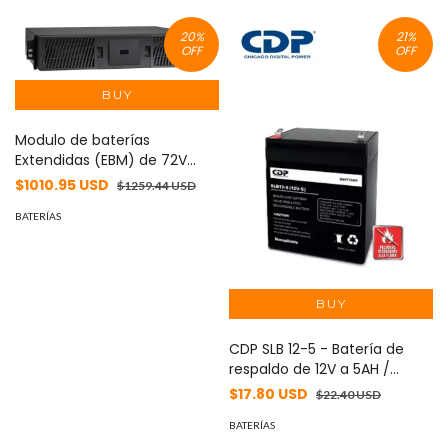
20
%
21
%
OFF
OFF
Modulo de baterías
Extendidas (EBM) de 72V
para sistemas UPS
$1010.95 USD
$1259.44 USD
SmartOnline para instalar en
2U de Rack o Torre BP72RT -
BATERÍAS
CDP SLB 12-5 - Batería de
respaldo de 12V a 5AH /
Batería libre de
$17.80 USD
$22.40 USD
mantenimiento y fácil
instalación / Compatible
BATERÍAS