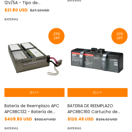
BATERÍAS
12V/5A - Tipo de
acumulador: Plomo/Paquete
$21.80 USD
$27.10 USD
sellado libre de
mantenimiento - Tiempo de
BATERÍAS
vida útil 5 años aprox -
23
%
23
%
OFF
OFF
Batería de Reemplazo APC
BATERIA DE REEMPLAZO
APCRBC132 - Batería de
APCRBC160 Cartucho de
Reemplazo
batería de sustitución de
$409.80 USD
$120.45 USD
$532.67 USD
$156.52 USD
APC #160 -
BATERÍAS
BATERÍAS