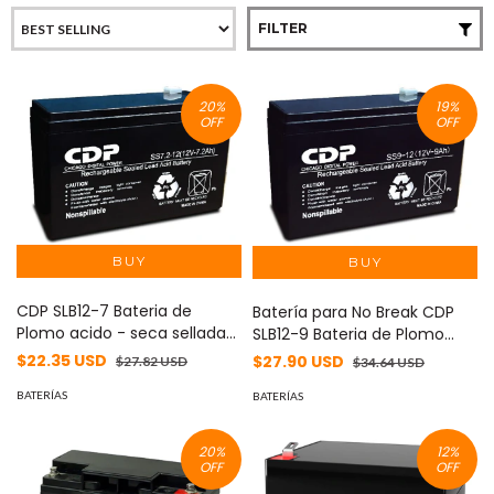
FILTER
20
%
19
%
OFF
OFF
CDP SLB12-7 Bateria de
Batería para No Break CDP
Plomo acido - seca sellada
SLB12-9 Bateria de Plomo
12Vdc-7Ah
acido - seca sellada 12Vdc-
$22.35 USD
$27.90 USD
$27.82 USD
$34.64 USD
9Ah
BATERÍAS
BATERÍAS
20
%
12
%
OFF
OFF