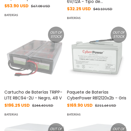
6V/12A - Tipo de
acumulador: Plomo/Paquete
$53.90 USD
$67.08 USD
acumulador: Plomo/Paquete
$32.25 USD
$40.10 USD
sellado libre de
sellado libre de
mantenimiento - Tiempo de
BATERÍAS
mantenimiento - Tiempo de
BATERÍAS
vida útil 5 años aprox. -
vida útil 5 años aprox. -
OUT OF
OUT OF
STOCK
STOCK
Cartucho de Baterías TRIPP-
Paquete de Baterías
LITE RBC94-2U - Negro, 48 V
CyberPower RB12120x2b - Gris
$196.25 USD
$169.90 USD
$244.40 USD
$211.64 USD
BATERÍAS
BATERÍAS
OUT OF
OUT OF