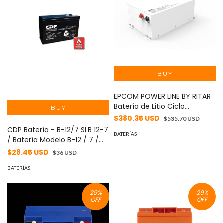
EPCOM POWER LINE BY RITAR
Batería de Litio Ciclo
Profundo, 12.8 Vcc 200Ah
$380.35 USD
$535.70 USD
(LiFePO4 case Metálico),
CDP Batería - B-12/7 SLB 12-7
Solar, Máximo 100 A de
BATERÍAS
/ Batería Modelo B-12 / 7 /
Descarga MOD:
12V a 7A / Libre de
$28.45 USD
$36 USD
RLFP128200AMAX
manteniento / Facil
instalación / Compatible
BATERÍAS
con CCTV y DSC #CDPDL
#PROMOCDP
29
%
29
%
OFF
OFF