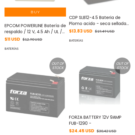
CDP SLB12-4.5 Bateria de
Plomo acido - seca sellada
EPCOM POWERLINE Batería de
12Vdc-4.5Ah
$13.83 USD
respaldo / 12 V, 4.5 Ah / UL /
$19.49 USD
Tecnología AGM-VRLA / Para
$11 USD
$12.90 USD
BATERÍAS
uso en equipo electrónico
Alarmas de intrusión /
BATERÍAS
Incendio/ Control de acceso
/ Video Vigilancia /
OUT OF
OUT OF
Terminales F1 PL-4.5-12
STOCK
STOCK
FORZA BATTERY 12V 9AMP
FUB-1290 -
$24.45 USD
$30.42 USD