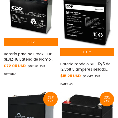
Batería para No Break CDP
SLB12-18 Bateria de Plomo
Batería modelo SLB-12/5 de
acido - seca sellada 12Vdc-
$72.05 USD
$89.70 USD
12 volt 5 amperes sellada
18Ah
libre de mantenimiento (no
BATERÍAS
$15.25 USD
$17.42 USD
derramable) -
BATERÍAS
23
%
20
%
OFF
OFF