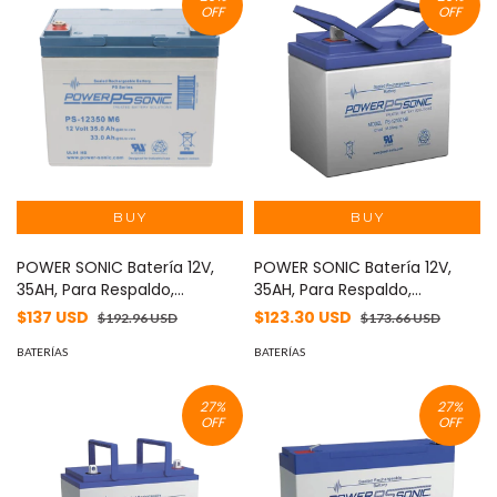
OFF
OFF
POWER SONIC Batería 12V,
POWER SONIC Batería 12V,
35AH, Para Respaldo,
35AH, Para Respaldo,
Tecnologías AGM/VRLA, 5
Tecnologías AGM/VRLA, 5
$137 USD
$123.30 USD
$192.96 USD
$173.66 USD
Años Vida Útil, Terminales
Años Vida Útil, Terminales NB,
M6, Reconocida UL MOD: PS-
BATERÍAS
Reconocida UL MOD: PS-
BATERÍAS
12350-M6
12350-NB
27
%
27
%
OFF
OFF