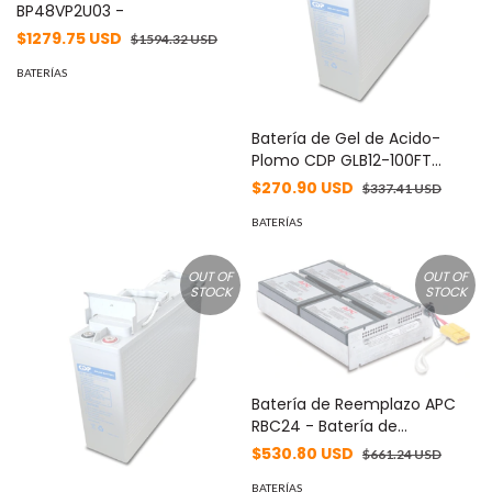
BP48VP2U03 -
$1279.75 USD
$1594.32 USD
BATERÍAS
Batería de Gel de Acido-
Plomo CDP GLB12-100FT
Batería de Gel acido-plomo
$270.90 USD
$337.41 USD
12VDC 100Ah con terminales
atornillables de montaje
BATERÍAS
superior. 2 años de garantía l
-
OUT OF
OUT OF
STOCK
STOCK
Batería de Reemplazo APC
RBC24 - Batería de
Reemplazo
$530.80 USD
$661.24 USD
BATERÍAS