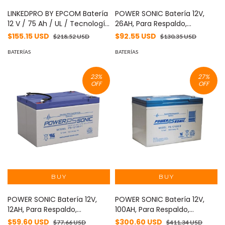
LINKEDPRO BY EPCOM Batería
POWER SONIC Batería 12V,
12 V / 75 Ah / UL / Tecnología
26AH, Para Respaldo,
AGM-VRLA / Vida útil
Tecnologías AGM/VRLA, 5
$155.15 USD
$92.55 USD
$218.52 USD
$130.35 USD
promedio de 5 años /
Años Vida Útil, Terminales
Retardo a la flama / Para
BATERÍAS
M5, Reconocida UL MOD: PS-
BATERÍAS
uso en equipo electrónico,
12260-B
Alarmas de Intrusión /
23
%
27
%
Incendio/ Control de acceso
OFF
OFF
/ Video Vigilancia / Termina
MOD: LK7512FR
POWER SONIC Batería 12V,
POWER SONIC Batería 12V,
12AH, Para Respaldo,
100AH, Para Respaldo,
Tecnologías AGM/VRLA, 5
Tecnologías AGM/VRLA, 10-12
$59.60 USD
$300.60 USD
$77.66 USD
$411.34 USD