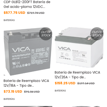
CDP GLB12-200FT Batería de
Gel acido-plomo 12VDC
200Ah con terminales
$577.75 USD
$719.74 USD
atornillables de montaje
superior. 2 años de garantía
BATERÍAS
libre de mantenimiento. -
OUT OF
OUT OF
STOCK
STOCK
Batería de Reemplazo VICA
12V/26A - Tipo de
Batería de Reemplazo VICA
acumulador: Plomo/Paquete
$158.25 USD
$197.14 USD
12V/18A - Tipo de
sellado libre de
acumulador: Plomo/Paquete
$73.15 USD
mantenimiento - Tiempo de
BATERÍAS
$91.06 USD
sellado libre de
vida útil 5 años aprox -
mantenimiento - Tiempo de
BATERÍAS
vida útil 5 años aprox -