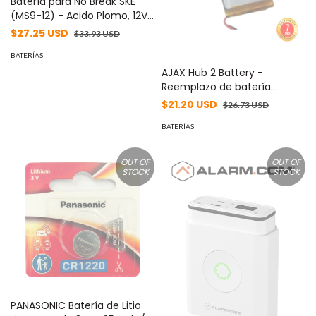
Batería para No Break SKE
(MS9-12) - Acido Plomo, 12V
9Ah, Vida Útil de 3 a 5 Años,
$27.25 USD
$33.93 USD
Cuenta con 2 Años de
Garantia.
BATERÍAS
AJAX Hub 2 Battery -
Reemplazo de batería
interna para el Hub 2 y el Hub
$21.20 USD
$26.73 USD
2 Plus
BATERÍAS
OUT OF
OUT OF
STOCK
STOCK
PANASONIC Batería de Litio