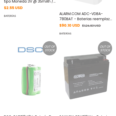
tipo Moneda 3V @ 35mAh /
Recomendado para DVR´s
$2.55 USD
epcom y HIKVISION (No
ALARM.COM ADC-VDBA-
Recargable) MOD: CR1220PM
BATERÍAS
780BAT - Baterias reemplazo
Doorbell #Alarm.com
$90.10 USD
$126.83 USD
BATERÍAS
OUT OF
OUT OF
STOCK
STOCK