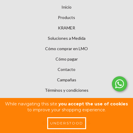
Inicio
Products
KRAMER
Soluciones a Medida
Cómo comprar en LMO
Cómo pagar
Contacto
Campañas
Términos y condiciones
Política de Devolución
While navigating this site
you accept the use of cookies
to improve your shopping experience.
Quiénes Somos
CONTACT DETAILS
UNDERSTOOD