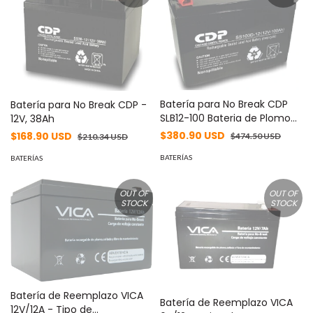
Batería para No Break CDP
Batería para No Break CDP -
SLB12-100 Bateria de Plomo
12V, 38Ah
acido - seca sellada 12Vdc-
$380.90 USD
$168.90 USD
$474.50 USD
$210.34 USD
100Ah
BATERÍAS
BATERÍAS
OUT OF
OUT OF
STOCK
STOCK
Batería de Reemplazo VICA
Batería de Reemplazo VICA
12V/12A - Tipo de