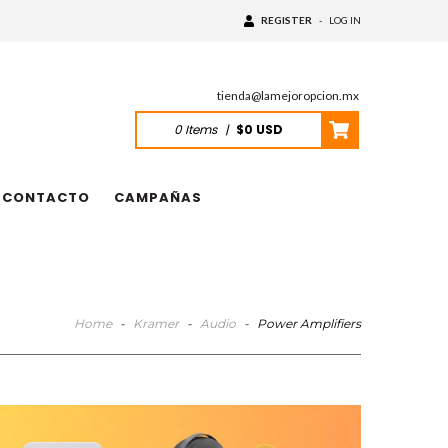
REGISTER
-
LOG IN
tienda@lamejoropcion.mx
0
Items
|
$0 USD
CONTACTO
CAMPAÑAS
Home
-
Kramer
-
Audio
-
Power Amplifiers