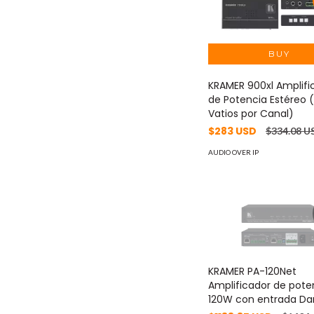
KRAMER 900xl Amplifi
de Potencia Estéreo (
Vatios por Canal)
$283 USD
$334.08 U
AUDIO OVER IP
KRAMER PA-120Net
Amplificador de pote
120W con entrada Da