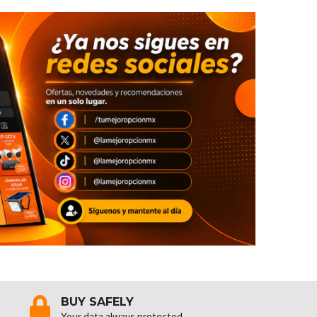
BUY SAFELY
Your data always protected