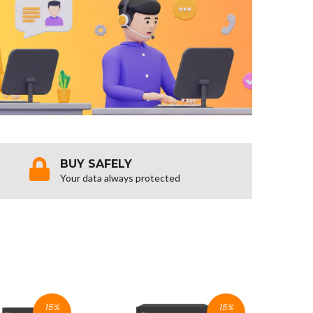
BUY SAFELY
Your data always protected
15
%
15
%