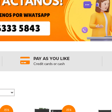
PAY AS YOU LIKE
Credit cards or cash
15
%
15
%