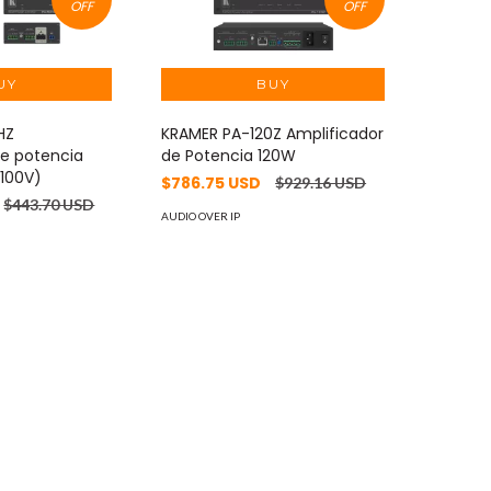
OFF
OFF
HZ
KRAMER PA-120Z Amplificador
de potencia
de Potencia 120W
100V)
$786.75 USD
$929.16 USD
$443.70 USD
AUDIO OVER IP