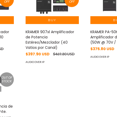
OFF
OFF
cador
KRAMER 907xl Amplificador
KRAMER PA-50
10
de Potencia
Amplificador 
Estéreo/Mezclador (40
(50W @ 70V / 
Vatios por Canal)
$375.80 USD
SD
$397.90 USD
$469.80 USD
AUDIO OVER IP
AUDIO OVER IP
OUT OF
STOCK
ncia de
nte.