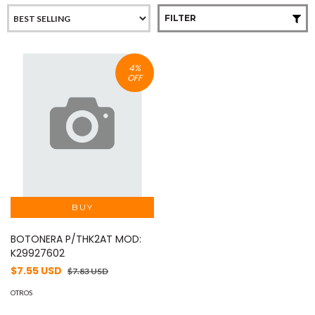
FILTER
4
%
OFF
BOTONERA P/THK2AT MOD:
K29927602
$7.55 USD
$7.83 USD
OTROS