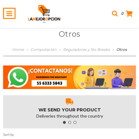
0
Otros
Home
-
Computación
-
Reguladores y No Breaks
-
Otros
WE SEND YOUR PRODUCT
Deliveries throughout the country
Sort by