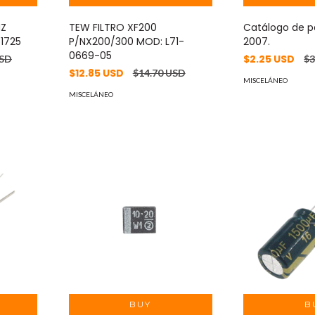
HZ
TEW FILTRO XF200
Catálogo de 
1725
P/NX200/300 MOD: L71-
2007.
0669-05
$2.25 USD
USD
$3
$12.85 USD
$14.70 USD
MISCELÁNEO
MISCELÁNEO