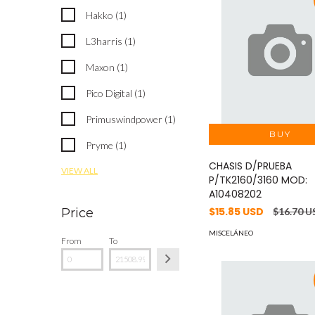
Hakko (1)
L3harris (1)
Maxon (1)
Pico Digital (1)
Primuswindpower (1)
Pryme (1)
CHASIS D/PRUEBA
VIEW ALL
P/TK2160/3160 MOD:
A10408202
$15.85 USD
$16.70 U
Price
MISCELÁNEO
From
To