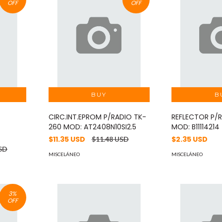
OFF
OFF
CIRC.INT.EPROM P/RADIO TK-
REFLECTOR P/
260 MOD: AT2408N10SI2.5
MOD: B11114214
$11.35 USD
$2.35 USD
$11.48 USD
SD
MISCELÁNEO
MISCELÁNEO
3
%
OFF