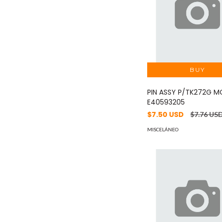
PIN ASSY P/TK272G M
E40593205
$7.50 USD
$7.76 US
MISCELÁNEO