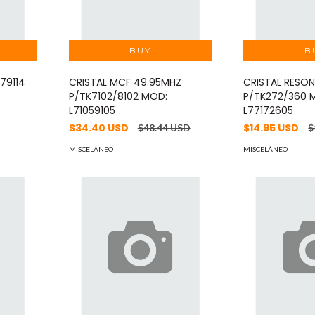
79114
CRISTAL MCF 49.95MHZ
CRISTAL RESO
P/TK7102/8102 MOD:
P/TK272/360 
L71059105
L77172605
$34.40 USD
$14.95 USD
$48.44 USD
$
MISCELÁNEO
MISCELÁNEO