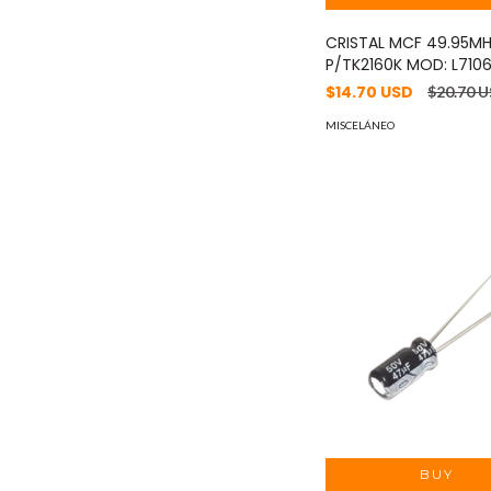
CRISTAL MCF 49.95M
P/TK2160K MOD: L7106
$14.70 USD
$20.70 
MISCELÁNEO