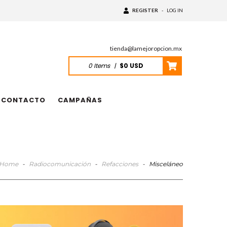
REGISTER
-
LOG IN
tienda@lamejoropcion.mx
0
Items
|
$0 USD
CONTACTO
CAMPAÑAS
Home
-
Radiocomunicación
-
Refacciones
-
Misceláneo