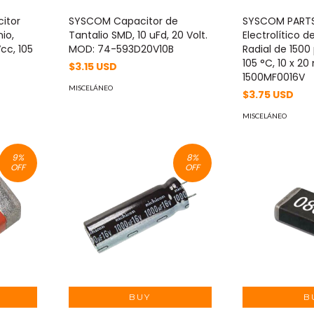
itor
SYSCOM Capacitor de
SYSCOM PARTS
nio,
Tantalio SMD, 10 uFd, 20 Volt.
Electrolítico d
cc, 105
MOD: 74-593D20V10B
Radial de 1500 
105 °C, 10 x 2
$3.15 USD
1500MF0016V
MISCELÁNEO
$3.75 USD
MISCELÁNEO
9
%
8
%
OFF
OFF