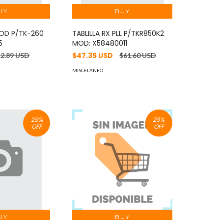
OD P/TK-260
TABLILLA RX PLL P/TKR850K2
5
MOD: X58480011
$47.35 USD
12.89 USD
$61.60 USD
MISCELÁNEO
29
%
29
%
OFF
OFF