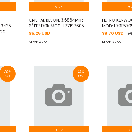
CRISTAL RESON. 3.6864MHZ
FILTRO KENWO
 3435-
P/TK3170K MOD: L77197605
MOD: L7911570
OD:
$6.25 USD
$9.70 USD
$
MISCELÁNEO
MISCELÁNEO
29
%
13
%
OFF
OFF