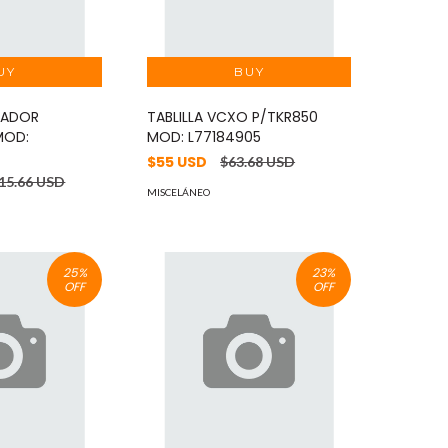
NADOR
TABLILLA VCXO P/TKR850
MOD:
MOD: L77184905
$55 USD
$63.68 USD
15.66 USD
MISCELÁNEO
25
%
23
%
OFF
OFF