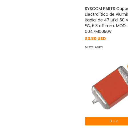
SYSCOM PARTS Capac
Electrolítico de Alumi
Radial de 47 µFd, 50 V
°C, 6.3 x 11 mm. MOD:
0047M0050V
$3.80 USD
MISCELÁNEO