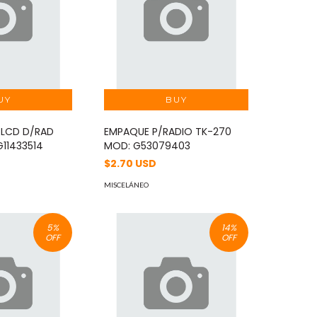
/LCD D/RAD
EMPAQUE P/RADIO TK-270
11433514
MOD: G53079403
$2.70 USD
MISCELÁNEO
5
%
14
%
OFF
OFF