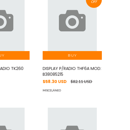
OFF
RADIO TK260
DISPLAY P/RADIO THF6A MOD:
B38085215
$58.30 USD
$82.11 USD
MISCELÁNEO