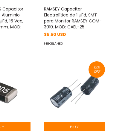
 Capacitor
RAMSEY Capacitor
e Aluminio,
Electrolítico de 1 µFd, SMT
µFd, 16 Vcc,
para Monitor RAMSEY COM-
0 mm. MOD:
3010. MOD: CAEL-25
$5.50 USD
MISCELÁNEO
13
%
OFF