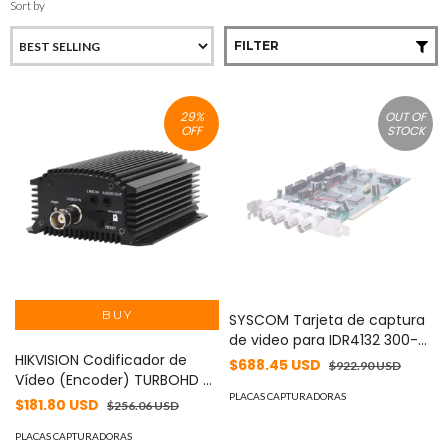
Sort by
FILTER
29
%
OUT OF
OFF
STOCK
SYSCOM Tarjeta de captura
de video para IDR4132 300-
HIKVISION Codificador de
020
$688.45 USD
$922.90 USD
Vídeo (Encoder) TURBOHD 5
Megapixel / H.265+ / RS-485
PLACAS CAPTURADORAS
$181.80 USD
$256.06 USD
/ TVI-AHD-CVI-CVBS /
Soporta PTZ Coaxitron MOD:
PLACAS CAPTURADORAS