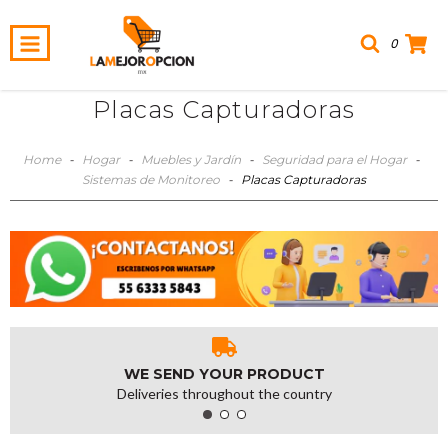
0
Placas Capturadoras
Home
-
Hogar
-
Muebles y Jardín
-
Seguridad para el Hogar
-
Sistemas de Monitoreo
-
Placas Capturadoras
WE SEND YOUR PRODUCT
Deliveries throughout the country