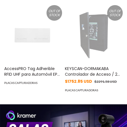
DS-6701HUHI
OUT OF
OUT OF
STOCK
STOCK
AccessPRO Tag Adherible
KEYSCAN-DORMAKABA
RFID UHF para Automóvil EPC
Controlador de Acceso / 2
GEN2 MOD: PROTAG-X
Lectoras / Doble Procesador
$1752.85 USD
$2291.58 USD
PLACAS CAPTURADORAS
/ +50 Formatos de Tarjetas
Compatibles / 45,000
PLACAS CAPTURADORAS
Tarjetas MOD: CA250