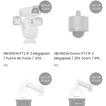
MicroSD MOD: DS-
OUT OF
OUT OF
2DF7C445IXR-AEL(T5)
STOCK
STOCK
HIKVISION PTZ IP 2 Megapixel
HIKVISION Domo PTZ IP 2
/ Punta de Poste / 40X
Megapixel / 20X Zoom / IP68
Zoom / 400 mts IR / Exterior
/ Acero Inoxidable / HLC /
PTZ
PTZ
IP66 / 30 IPS / EIS / WDR 140
WDR / Defog / MicroSD MOD:
dB / Wiper / MicroSD MOD:
DS-2DF4220-DX(S6/316L)
DS-2DY9240IX-A(T5)
OUT OF
OUT OF
STOCK
STOCK