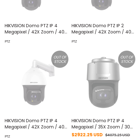
HIKVISION Domo PTZ IP 4
HIKVISION Domo PTZ IP 2
Megapixel / 42X Zoom / 400
Megapixel / 42X Zoom / 400
mts IR / AutoSeguimiento /
mts IR / AutoSeguimiento 2.0
PTZ
PTZ
WDR 140 dB / Hi-PoE / EIS /
/ WDR 140 dB / Hi-PoE / EIS /
Detección de Rostros / IP67
Detección de Rostros /
/ MicroSD MOD: DS-
Exterior IP67 / Rapid Focus /
OUT OF
OUT OF
STOCK
STOCK
2DF8442IXS-AEL(T5)
Wiper / MicroSD MOD: DS-
2DF8242IX-AELW(T5)
HIKVISION Domo PTZ IP 4
HIKVISION Domo PTZ IP 4
Megapixel / 42X Zoom / 400
Megapixel / 35X Zoom / 300
mts IR / Wiper /
mts IR / AutoSeguimiento 2.0
$2922.25 USD
$4075.25 USD
PTZ
AutoSeguimiento / WDR 140
/ WDR 140 dB / EIS / Deep