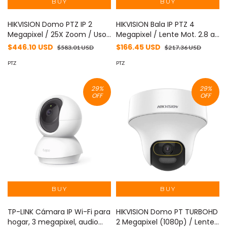
HIKVISION Domo PTZ IP 2
HIKVISION Bala IP PTZ 4
Megapixel / 25X Zoom / Uso
Megapixel / Lente Mot. 2.8 a
en Plafon / ACUSENSE /
12 mm / Luz IR 50 mts / WDR
$446.10 USD
$166.45 USD
$583.01 USD
$217.36 USD
DARKFIGHTER / Entrada y
120 dB / PoE / IP66 /
Salida de Audio y Alarmas /
PTZ
Microfono Integrado / Micro
PTZ
WDR 120 dB / HLC / EIS / PoE+
SD / Ultra Baja Iluminación
/ Metal / microSD MOD: DS-
DS-2CD1A43G0-IZU
29
%
29
%
2DE5225W-AE3(T5)
OFF
OFF
TP-LINK Cámara IP Wi-Fi para
HIKVISION Domo PT TURBOHD
hogar, 3 megapixel, audio
2 Megapixel (1080p) / Lente