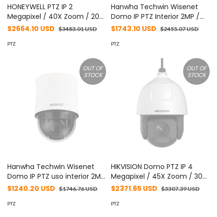
HONEYWELL PTZ IP 2
Hanwha Techwin Wisenet
Megapixel / 40X Zoom / 200
Domo IP PTZ Interior 2MP /
Mts IR / H.265 / Hi-PoE /
Zoom Óptico 32X / H.265 &
$2664.10 USD
$1743.10 USD
$3483.01 USD
$2455.07 USD
Autoseguimiento / IP66 /
WiseStream / WDR 120DB
NEMA 4X / IK10 / Alarmas I/O
PTZ
MOD: QNP-6320
PTZ
/ Detección Facial / ONVIF /
NDAA / Serie 60 / Honeywell
OUT OF
OUT OF
Security MOD: HC60WZ2R40
STOCK
STOCK
Hanwha Techwin Wisenet
HIKVISION Domo PTZ IP 4
Domo IP PTZ uso interior 2MP
Megapixel / 45X Zoom / 300
/ Zoom Óptico 25X / H.265 &
mts IR / AutoSeguimiento /
$1240.20 USD
$2371.65 USD
$1746.76 USD
$3307.39 USD
WiseStream / WDR 120DB
WDR 120 dB / EIS / Deep
MOD: QNP-6250
PTZ
Learning / Exterior IP66 /
PTZ
Rapid Focus / Hi-PoE /