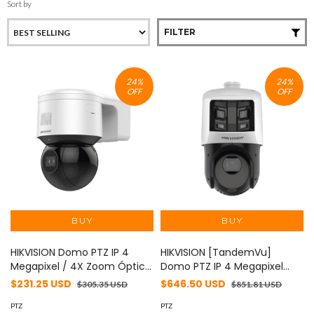
Sort by
FILTER
24
%
24
%
OFF
OFF
HIKVISION Domo PTZ IP 4
HIKVISION [TandemVu]
Megapixel / 4X Zoom Óptico
Domo PTZ IP 4 Megapixel
/ 50 mts IR EXIR / Luz
con Cámara Panoramica 6
$231.25 USD
$646.50 USD
$305.35 USD
$851.81 USD
Estroboscópica / Sirena
Megapixel / 25X Zoom / 100
Integrada / WDR 120 dB /
PTZ
mts IR / IP66 / WDR / PoE+ /
PTZ