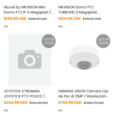
HiLook by HIKVISION Mini
HIKVISION Domo PTZ
Domo PTZ IP 4 Megapixel /
TURBOHD 2 Megapixel
4X Zoom / H.265+ / 20 mts IR
(1080P) / 32X Zoom / 150
$145.60 USD
$521.05 USD
$205.07 USD
$733.87 USD
EXIR / WDR / PoE / IK10 /
mts IR / Exterior IP66 / WDR
Exterior IP66 / Ultra Baja
PTZ
120 dB / Ultra Baja
PTZ
Iluminación / Micrófono
Iluminación / Entrada y
Integrado / PoE MOD: PTZ-
Salida de Alarmas MOD: DS-
OUT OF
OUT OF
N2404I-DE3(F)
2AE5232TI-A(E)
STOCK
STOCK
JOYSTICK STREAMAX
HANWHA VISION Cámara Ojo
JOYSTICK PTZ-POLICE /
de Pez AI 12MP / Resolución
TECLADO CON CARDAN / SIN
3584x2688 / Lente 1.76mm
$204.95 USD
$754.55 USD
$216.38 USD
$1062.75 USD
PANTALLA / RM6U /
F1.8 / WDR 120dB / WiseNR II AI
COMPATIBLE CON MPTZ-
PTZ
/ Detección Persona-
PTZ