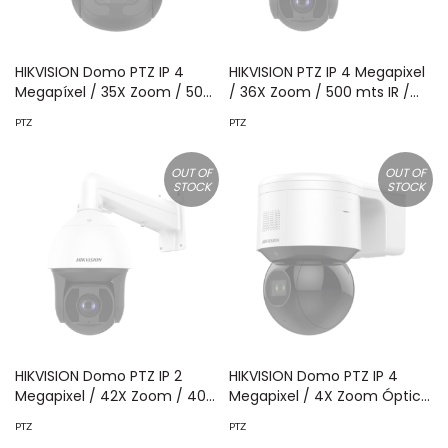
HIKVISION Domo PTZ IP 4
HIKVISION PTZ IP 4 Megapixel
Megapíxel / 35X Zoom / 500
/ 36X Zoom / 500 mts IR /
mts IR EXIR / WDR 120 dB /
AutoSeguimiento 2.0 / WDR
PTZ
PTZ
DARKFIGHTER X /
140 dB / Hi-PoE / EIS /
Autotracking 3.0 / Wiper /
Detección de Rostros / IP67
IP67 / Entrada y Salida de
/ IK10 / Rapid Focus / MicroSD
OUT OF
OUT OF
STOCK
STOCK
Audio y Alarma / microSD
MOD: DS-2DF8436IX-AEL(T3)
MOD: DS-2DF9C435IHS-
DLW(T2)
HIKVISION Domo PTZ IP 2
HIKVISION Domo PTZ IP 4
Megapixel / 42X Zoom / 400
Megapixel / 4X Zoom Óptico
mts IR / AutoSeguimiento 2.0
/ 50 mts IR EXIR / Luz
PTZ
PTZ
/ WDR 140 dB / Hi-PoE / EIS /
Estroboscópica / Sirena