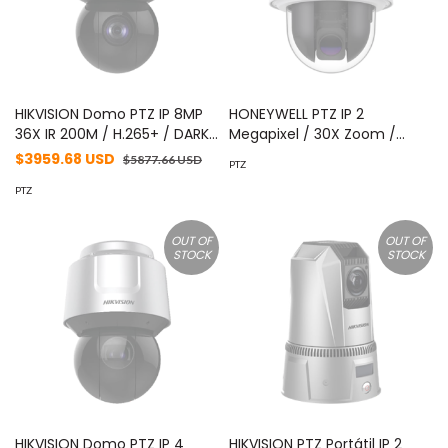
ELW/26(F0)
HIKVISION Domo PTZ IP 8MP
HONEYWELL PTZ IP 2
36X IR 200M / H.265+ / DARK
Megapixel / 30X Zoom /
FIGHTER / DEEP LEARNING / HI-
H.265 / Autoseguimiento /
$3959.68 USD
$5877.66 USD
PTZ
POE / 24VCA / IP66 / IK10 /
IP68 / NEMA 4X / IK10 / Hi-PoE
MicroSD MOD: DS-
PTZ
/ Alarmas I/O / ONVIF / NDAA
2DF6A836X-AEL(T5)
/ Serie 60 / Honeywell
Security MOD: HC60WZ2E30
OUT OF
OUT OF
STOCK
STOCK
HIKVISION Domo PTZ IP 4
HIKVISION PTZ Portátil IP 2