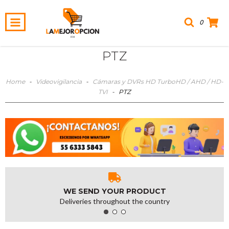
0
PTZ
Home
-
Videovigilancia
-
Cámaras y DVRs HD TurboHD / AHD / HD-
TVI
-
PTZ
WE SEND YOUR PRODUCT
Deliveries throughout the country