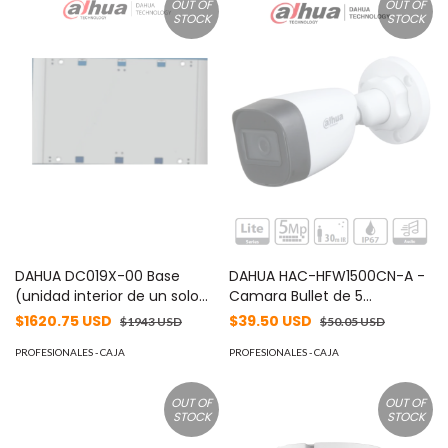
OUT OF
OUT OF
HDBW8242E-
STOCK
STOCK
Z4FR/5231/5431/5631/5831E-
ZE
DAHUA DC019X-00 Base
DAHUA HAC-HFW1500CN-A -
(unidad interior de un solo
Camara Bullet de 5
canal de 800 mm de ancho)
Megapixeles/ Microfono
$1620.75 USD
$39.50 USD
$1943 USD
$50.05 USD
Integrado/ Lente de 2.8mm/
PROFESIONALES - CAJA
111 Grados de Apertura/ IR de
PROFESIONALES - CAJA
30 Mts/ Starlight/ IP67/
CVI/CVBS/AHD/TVI/
OUT OF
OUT OF
STOCK
STOCK