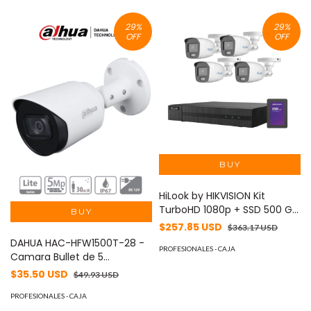
2AE4425ITG
29
%
29
%
OFF
OFF
HiLook by HIKVISION Kit
TurboHD 1080p + SSD 500 GB
/ DVR 4 Canales / 4
$257.85 USD
$363.17 USD
Cámaras Bala ColorVu con
DAHUA HAC-HFW1500T-28 -
Micrófono Integrado /
PROFESIONALES - CAJA
Camara Bullet de 5
Fuente de Poder /
Megapixeles/ Lente de 2.8
$35.50 USD
$49.93 USD
Accesorios de Instalación
mm/ 111 Grados de Apertura/
MOD: HL-1080-CV/A/512GB
Metalica/ IR de 30 Metros/
PROFESIONALES - CAJA