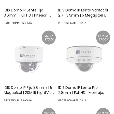
IDIS Domo IP Lente Fijo
IDIS Domo IP Lente Varifocal
3.6mm | Full HD | Interior |
2.7-13.5mm | 5 Megapíxel |
20M IR NightView | H.265 | 120
Interior | 20M IR NightView |
PROFESIONALES - CAJA
PROFESIONALES - CAJA
dB WDR | I/O Audio Y Alarma
H.265 | 120 dB WDR | I/O Audio
| Soporta MicroSD hasta 1TB |
Y Alarma | Soporta MicroSD
ONVIF | PoE | Cruce de línea |
hasta 1TB | ONVIF | PoE |
OUT OF
OUT OF
STOCK
STOCK
Intrusión | Merodeo | NDAA
Cruce de línea | Intrusión |
MOD: AV02CID201
Merodeo | NDAA MOD:
AV05CID200
IDIS Domo IP Fijo 3.6 mm | 5
IDIS Domo IP Lente Fijo
Megapíxel | 20M IR NightView
2.8mm | Full HD | Montaje
| Interior | H.265 | 120 dB WDR |
Empotrado | Exterior | 850
PROFESIONALES - CAJA
PROFESIONALES - CAJA
I/O Audio Y Alarma | Soporta
nm LEDs | 15M IR NightView |
MicroSD hasta 1TB | ONVIF |
H.265 | IK10 | 120 dB WDR | I/O
PoE | Cruce de línea |
Audio Y Alarma | Soporta
OUT OF
OUT OF