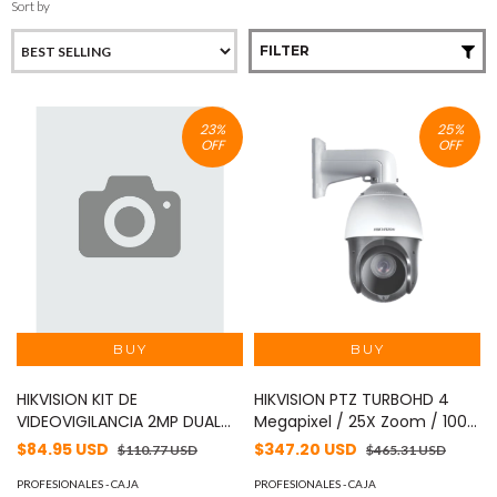
Sort by
FILTER
23
%
25
%
OFF
OFF
HIKVISION KIT DE
HIKVISION PTZ TURBOHD 4
VIDEOVIGILANCIA 2MP DUAL
Megapixel / 25X Zoom / 100
LIGHT MOD: KIT2MPDL
mts IR EXIR / Exterior IP66 /
$84.95 USD
$347.20 USD
$110.77 USD
$465.31 USD
WDR 120 dB / RS-485 / Ultra
PROFESIONALES - CAJA
Baja Iluminación MOD: DS-
PROFESIONALES - CAJA