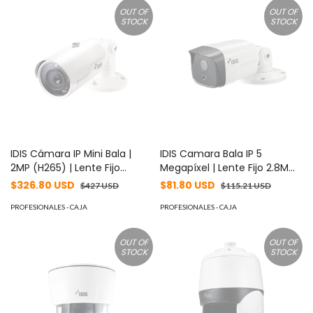
(4.4mm-10mm) MOD: DC-
OUT OF
OUT OF
D6243HRX
STOCK
STOCK
IDIS Cámara IP Mini Bala |
IDIS Camara Bala IP 5
2MP (H265) | Lente Fijo
Megapíxel | Lente Fijo 2.8MM |
3.3mm (opcional 6mm) |
MicroSD Hasta 256GB | Audio
$326.80 USD
$81.80 USD
$427 USD
$115.21 USD
Para Exterior | IR 20m | WDR
de Dos Vías | Entrada y Salida
120dB MOD: DC-E3212WRX
PROFESIONALES - CAJA
Alarma | PoE | WDR | ICR
PROFESIONALES - CAJA
Día/Noche | Exterior IK10/IP67
| IR 30 mts MOD: DC-
OUT OF
OUT OF
E4513WRX2.8-MM
STOCK
STOCK