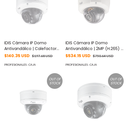
IDIS Cámara IP Domo
IDIS Cámara IP Domo
Antivandálico | Calefactor
Antivandálico | 2MP (H.265) |
2MP (H265) | Lente
Lente MOTORIZADO Varifocal
$140.35 USD
$534.15 USD
$197.68 USD
$750.64 USD
MOTORIZADO Varifocal 2.8-
3.3-10mm | Exterior | Entrada
12mm | Exterior | Entrada /
PROFESIONALES - CAJA
/ Salida de Audio y Alarma |
PROFESIONALES - CAJA
Salida de Audio y Alarma | IR
IR 20m | WDR 120dB MOD:
20m | WDR 120dB MOD: DC-
DC-D3233WRX
OUT OF
OUT OF
D3233HRX-N
STOCK
STOCK