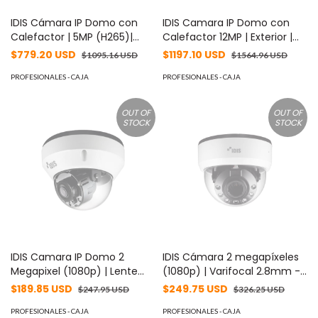
IDIS Cámara IP Domo con
IDIS Camara IP Domo con
Calefactor | 5MP (H265)|
Calefactor 12MP | Exterior |
Lente Varifocal MOTORIZADO
IK10 IP67 | Entrada y Salida de
$779.20 USD
$1197.10 USD
$1095.16 USD
$1564.96 USD
3.3-10mm | Exterior | IR 30m |
Audio | microSD Hasta 256GB
Entrada/Salida de Audio y
PROFESIONALES - CAJA
| Entrada y Salida de Alarma |
PROFESIONALES - CAJA
Alarma MOD: DC-D3533HRX
ICR Dia y Noche MOD: DC-
D3C33HRX
OUT OF
OUT OF
STOCK
STOCK
IDIS Camara IP Domo 2
IDIS Cámara 2 megapíxeles
Megapixel (1080p) | Lente
(1080p) | Varifocal 2.8mm -
Fijo | micro SD Hasta 256 GB |
12mm | Audio bidireccional |
$189.85 USD
$249.75 USD
$247.95 USD
$326.25 USD
Audio de Dos Vías | Alarma
Alarma I/O | PoE | IR 20m |
Entrada y Salida | PoE | IR 30
PROFESIONALES - CAJA
ONVIF | Día / Noche ICR |
PROFESIONALES - CAJA