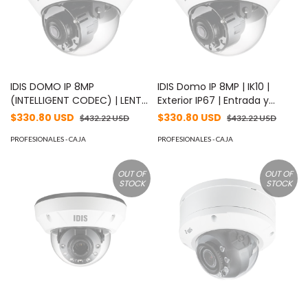
IDIS DOMO IP 8MP
IDIS Domo IP 8MP | IK10 |
(INTELLIGENT CODEC) | LENTE
Exterior IP67 | Entrada y
FIJO 3.3 MM | IK10/IP67 | IR 20
Salida de Alarma | POE | ICR |
$330.80 USD
$330.80 USD
$432.22 USD
$432.22 USD
M | ENTRADA/SALIDA DE
MicroSD Hasta 256 GB |
ALARMA | POE | ICR
PROFESIONALES - CAJA
Videoanaliticos Embebidos |
PROFESIONALES - CAJA
DIA/NOCHE | MICROSD (256
Cumple con NDAA | WDR
GB) | VIDEOANALITICOS
120dB MOD: DC-D4811WRXA
OUT OF
OUT OF
EMBEBIDOS MOD: DC-
STOCK
STOCK
D4811WRX