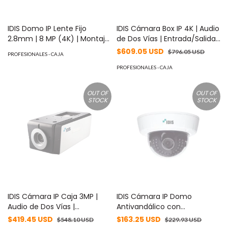
IDIS Domo IP Lente Fijo
IDIS Cámara Box IP 4K | Audio
2.8mm | 8 MP (4K) | Montaje
de Dos Vías | Entrada/Salida
Empotrado | Exterior | 850
de Alarma | PoE | MicroSD
$609.05 USD
$796.05 USD
PROFESIONALES - CAJA
nm LEDs | 15M IR NightView |
128GB | Entrada/Salida de
H.265 | IK10 | 120 dB WDR | I/O
Audio | Mascara de
PROFESIONALES - CAJA
Audio Y Alarma | Soporta
Privacidad | Modo Pasillo
MicroSD hasta 1TB | ONVIF |
MOD: DC-B1803
OUT OF
OUT OF
PoE | Cruce de línea |
STOCK
STOCK
Intrusión | Merodeo | NDAA
MOD: AV8856DNIRS
IDIS Cámara IP Caja 3MP |
IDIS Cámara IP Domo
Audio de Dos Vías |
Antivandálico con
Estabilizador de Imagen |
Calefactor 2MP, Lente
$419.45 USD
$163.25 USD
$548.10 USD
$229.93 USD
microSD Hasta 256 GB |
MOTORIZADO Varifocal 3.3-