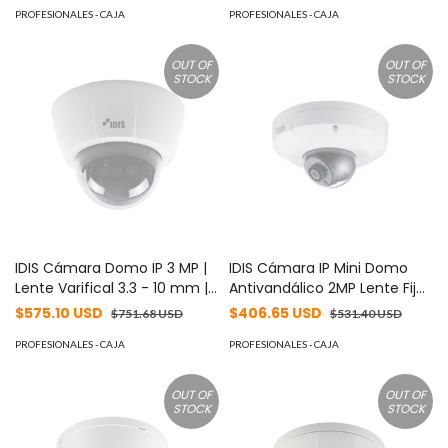
PoE/12V | WDR Real 120dB |
PROFESIONALES - CAJA
10mm, para Exterior, Entrada
PROFESIONALES - CAJA
Alarma Entrada y Salida |
/ Salida de Audio y Alarma,
Audio Entrada y Salida MOD:
WDR 120dB MOD: DC-D-
OUT OF
OUT OF
DC-B3303X
2233WHX
STOCK
STOCK
IDIS Cámara Domo IP 3 MP |
IDIS Cámara IP Mini Domo
Lente Varifical 3.3 - 10 mm |
Antivandálico 2MP Lente Fijo
IR 20 m | PoE | Entrada y
4mm, IR 15m, para Exterior
$575.10 USD
$406.65 USD
$751.68 USD
$531.40 USD
Salida de Alarma | Interior |
MOD: DC-D2212WR
Micro SD | Audio de Dos Vías
PROFESIONALES - CAJA
PROFESIONALES - CAJA
MOD: DC-D1323R
OUT OF
OUT OF
STOCK
STOCK