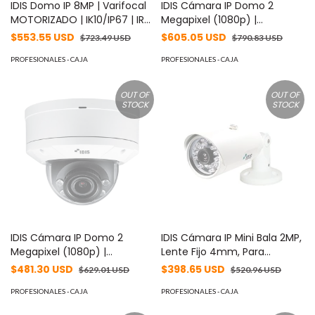
IDIS Domo IP 8MP | Varifocal
IDIS Cámara IP Domo 2
MOTORIZADO | IK10/IP67 | IR
Megapixel (1080p) |
40 m | Entrada/Salida de
Antivandalica IK10 | Audio de
$553.55 USD
$605.05 USD
$723.49 USD
$790.83 USD
Alarma | POE | ICR Dia/Noche
Dos Vías | Alarma I/O | PoE/12
| MicroSD Hasta 256 GB |
PROFESIONALES - CAJA
Vcc | IR 30m | MicroSD | ICR |
PROFESIONALES - CAJA
Videoanaliticos Integrados |
WDR | Lente Motorizado
Cumple con NDAA MOD: DC-
(4.4mm-10mm) MOD: DC-
OUT OF
OUT OF
D4831HRX-A
D6233HRXL
STOCK
STOCK
IDIS Cámara IP Domo 2
IDIS Cámara IP Mini Bala 2MP,
Megapixel (1080p) |
Lente Fijo 4mm, Para
Antivandalica IK10 | Audio de
Exterior, IR 10m, Dia/Noche
$481.30 USD
$398.65 USD
$629.01 USD
$520.96 USD
Dos Vías | Alarma I/O | PoE/12
MOD: DC-E1212WR
Vcc | IR 30m | MicroSD | ICR |
PROFESIONALES - CAJA
PROFESIONALES - CAJA
WDR | Lente Motorizado