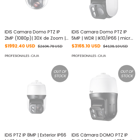
IDIS Camara Domo PTZ IP
IDIS Camara Domo PTZ IP
2MP (1080p)| 30X de Zoom |
5MP | WDR | IK10/IP66 | micro
Dia/Noche ICR | WDR |
SD 256GB | Calefactor | ICR
$1992.40 USD
$3165.10 USD
$2604.78 USD
$4138.10 USD
IK10/IP66 | Calefactor | Audio
MOD: DC-S3583HRX-A
de Dos Vías | Smart Failover
PROFESIONALES - CAJA
PROFESIONALES - CAJA
MOD: DC-S3283WHX
OUT OF
OUT OF
STOCK
STOCK
IDIS PTZ IP 8MP | Exterior IP66
IDIS Cámara DOMO PTZ IP