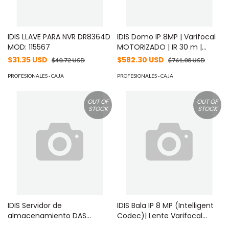
IDIS LLAVE PARA NVR DR8364D
IDIS Domo IP 8MP | Varifocal
MOD: 115567
MOTORIZADO | IR 30 m |
Entrada/Salida de Alarma |
$31.35 USD
$582.30 USD
$40.72 USD
$761.08 USD
POE | Audio de Dos Vias | ICR
PROFESIONALES - CAJA
Dia/Noche | MicroSD (256
PROFESIONALES - CAJA
GB) MOD: DCD4831WRX
OUT OF
OUT OF
STOCK
STOCK
IDIS Servidor de
IDIS Bala IP 8 MP (Intelligent
almacenamiento DAS
Codec)| Lente Varifocal
12Gbps Raid 5 o 6 / Hasta 12
MOTORIZADO 2.7-13.5 mm |