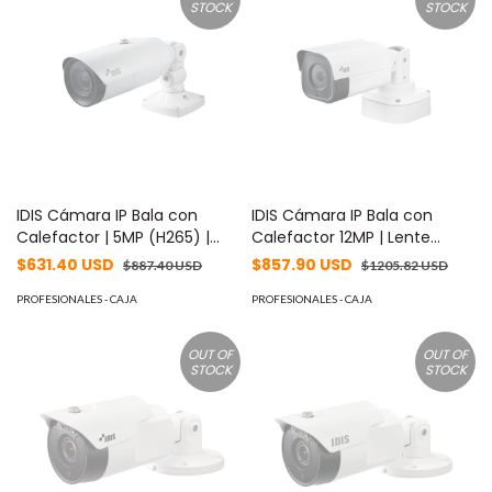
STOCK
STOCK
IDIS Cámara IP Bala con
IDIS Cámara IP Bala con
Calefactor | 5MP (H265) |
Calefactor 12MP | Lente
Lente Varifocal MOTORIZADO
Varifocal MOTORIZADO 4.5-
$631.40 USD
$857.90 USD
$887.40 USD
$1205.82 USD
3.6-10mm | Exterior | IR 30m |
10mm | IK10/IP67 |
Entrada/Salida de Audio y
PROFESIONALES - CAJA
INTELLIGENT CODEC | IR 50m |
PROFESIONALES - CAJA
Alarma MOD: DC-T3533HRX
Entrada y Salida de Audio y
Alarma | WDR 120dB | Audio
OUT OF
OUT OF
de Dos Vías | MicroSD | PoE |
STOCK
STOCK
MOD: DC-T3C33HRX