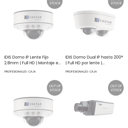
STOCK
STOCK
Intrusión | Merodeo | NDAA
MicroSD hasta 1TB | ONVIF |
MOD: AV05CID201
PoE | Cruce de línea |
Intrusión | Merodeo | NDAA
MOD: AV2856DNIRF
IDIS Domo IP Lente Fijo
IDIS Domo Dual IP hasta 200°
2.8mm | Full HD | Montaje en
| Full HD por lente |
Superficie | Exterior | 850 nm
Exterior/Interior | H.265 | IK10 |
PROFESIONALES - CAJA
PROFESIONALES - CAJA
LEDs | 15M IR NightView | H.265
IP66 | 100 dB WDR | I/O Audio
| IK10 | 120 dB WDR | I/O Audio
Y Alarma | Soporta MicroSD
Y Alarma | Soporta MicroSD
hasta 1TB | ONVIF | PoE | NDAA
OUT OF
OUT OF
STOCK
STOCK
hasta 1TB | ONVIF | PoE |
MOD: AV4956DN28
Cruce de línea | Intrusión |
Merodeo | NDAA MOD:
AV2856DNIRS