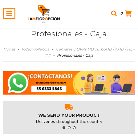
0
Profesionales - Caja
Home
-
Videovigilancia
-
Cámaras y DVRs HD TurboHD / AHD / HD-
TVI
-
Profesionales - Caja
WE SEND YOUR PRODUCT
Deliveries throughout the country