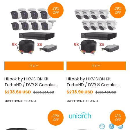
IP67/ Soporta
CVI/CVBS/AHD/TVI/
29
%
29
%
#PromoFull #1CM
OFF
OFF
HiLook by HIKVISION Kit
HiLook by HIKVISION Kit
TurboHD / DVR 8 Canales
TurboHD / DVR 8 Canales
1080p Lite / 8 Cámaras bala
1080p Lite / 8 Cámaras
$238.60 USD
$238.90 USD
$336.06 USD
$336.48 USD
1080p metalicas / 8 cables
turret 1080p metalicas / 8
de 20 metros / 2 fuentes de
PROFESIONALES - CAJA
cables de 20 metros / 2
PROFESIONALES - CAJA
4 canales MOD: HL1080P8B
fuentes de 4 canales MOD:
HL1080P8E
29
%
12
%
OFF
OFF