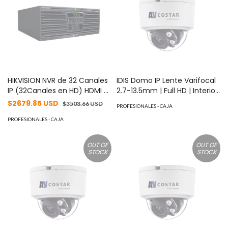
HIKVISION NVR de 32 Canales
IDIS Domo IP Lente Varifocal
IP (32Canales en HD) HDMI /
2.7-13.5mm | Full HD | Interior
VGA, H264+, 1 Canal de
| 20M IR NightView | H.265 |
$2679.85 USD
$3503.66 USD
PROFESIONALES - CAJA
Audio. hasta 16HDDs 4TB c/u
120 dB WDR | I/O Audio Y
No incluye disco duro ni
PROFESIONALES - CAJA
Alarma | Soporta MicroSD
quemador. MOD: DS-9632NI-
hasta 1TB | ONVIF | PoE |
XT
Cruce de línea | Intrusión |
OUT OF
OUT OF
Merodeo | NDAA MOD:
STOCK
STOCK
AV02CID200