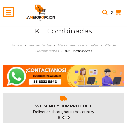
0
Kit Combinadas
Home
-
Herramientas
-
Herramientas Manuales
-
Kits de
Herramientas
-
Kit Combinadas
WE SEND YOUR PRODUCT
Deliveries throughout the country