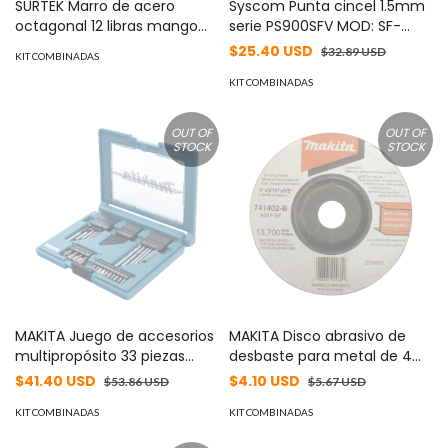
SURTEK Marro de acero
Syscom Punta cincel 1.5mm
octagonal 12 libras mango
serie PS900SFV MOD: SF-
fibra de vidrio. MOD: SYS-
VCH15A
$25.40 USD
$32.89 USD
KIT COMBINADAS
MARR12FV
KIT COMBINADAS
OUT OF
OUT OF
STOCK
STOCK
MAKITA Juego de accesorios
MAKITA Disco abrasivo de
multipropósito 33 piezas
desbaste para metal de 4
estuche tipo tablet. MOD: B-
1/2 eje 7/8" espesor 6mm
$41.40 USD
$4.10 USD
$53.86 USD
$5.67 USD
49389
MOD: B-44264
KIT COMBINADAS
KIT COMBINADAS