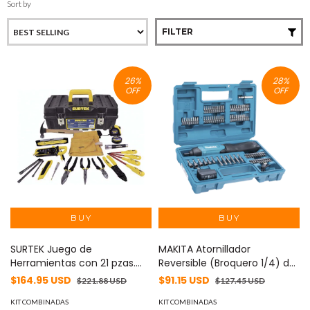
Sort by
FILTER
26
%
28
%
OFF
OFF
SURTEK Juego de
MAKITA Atornillador
Herramientas con 21 pzas.
Reversible (Broquero 1/4) de
Aplicación Electrico. MOD:
220 RPM con Cargador USB
$164.95 USD
$91.15 USD
$221.88 USD
$127.45 USD
SYS125411
(Incluye 81 Puntas). MOD:
KIT COMBINADAS
DF-001-DW
KIT COMBINADAS