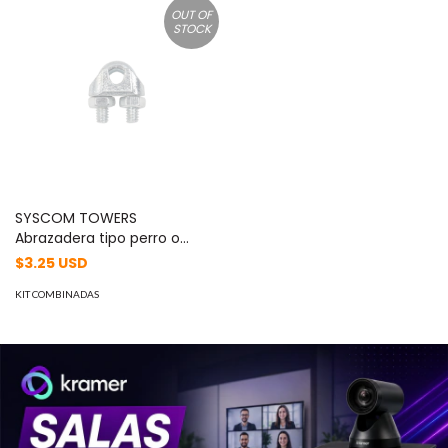
OUT OF
STOCK
SYSCOM TOWERS
Abrazadera tipo perro o
nudo, para cable de 5/16".
$3.25 USD
MOD: SNU-516
KIT COMBINADAS