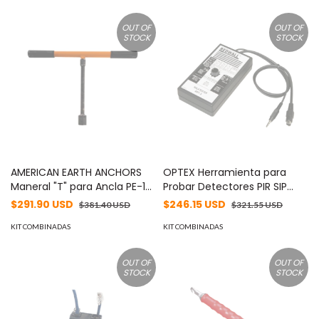
OUT OF
OUT OF
STOCK
STOCK
AMERICAN EARTH ANCHORS
OPTEX Herramienta para
Maneral "T" para Ancla PE-18
Probar Detectores PIR SIP
de Cabeza Hexagonal de 1" y
Series MOD: AWT-3
$291.90 USD
$246.15 USD
$381.40 USD
$321.55 USD
de Dado Cuadrado de 1/2".
MOD: PE-MTH
KIT COMBINADAS
KIT COMBINADAS
OUT OF
OUT OF
STOCK
STOCK