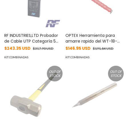
RF INDUSTRIES,LTD Probador
OPTEX Herramienta para
de Cable UTP Categoría 5
amarre rapido del WT-18-
MOD: RFA-4218-20
500 MOD: EZ-370
$243.35 USD
$146.95 USD
$317.90 USD
$191.84 USD
KIT COMBINADAS
KIT COMBINADAS
OUT OF
OUT OF
STOCK
STOCK