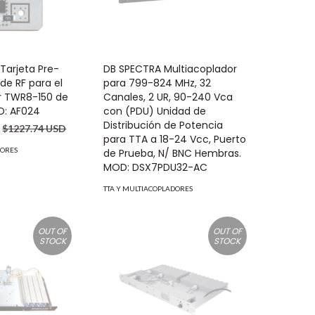
Tarjeta Pre-
DB SPECTRA Multiacoplador
de RF para el
para 799-824 MHz, 32
r TWR8-150 de
Canales, 2 UR, 90-240 Vca
D: AF024
con (PDU) Unidad de
Distribución de Potencia
$1227.74 USD
para TTA a 18-24 Vcc, Puerto
DORES
de Prueba, N/ BNC Hembras.
MOD: DSX7PDU32-AC
TTA Y MULTIACOPLADORES
OUT OF
OUT OF
STOCK
STOCK