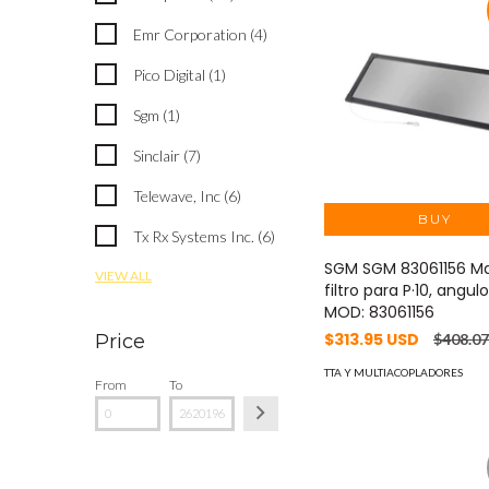
Emr Corporation (4)
Pico Digital (1)
Sgm (1)
Sinclair (7)
Telewave, Inc (6)
Tx Rx Systems Inc. (6)
SGM SGM 83061156 M
VIEW ALL
filtro para P·10, angu
MOD: 83061156
$313.95 USD
$408.0
Price
TTA Y MULTIACOPLADORES
From
To