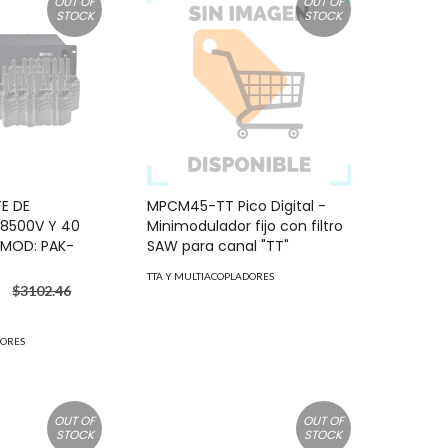
OUT OF
OUT OF
STOCK
STOCK
E DE
MPCM45-TT Pico Digital -
R8500V Y 40
Minimodulador fijo con filtro
 MOD: PAK-
SAW para canal "TT"
TTA Y MULTIACOPLADORES
D
$3102.46
DORES
OUT OF
OUT OF
STOCK
STOCK