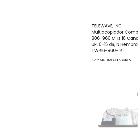
TELEWAVE, INC
Multiacoplador Com
806-960 MHz 16 Canal
UR, 0-15 dB, N Hembra
TWR16-860-1R
TTA Y MULTIACOPLADORES