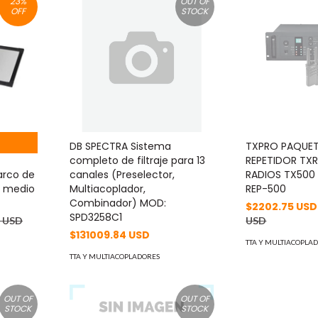
23
%
OUT OF
OFF
STOCK
DB SPECTRA Sistema
TXPRO PAQUET
completo de filtraje para 13
REPETIDOR TX
arco de
canales (Preselector,
RADIOS TX500
lo medio
Multiacoplador,
REP-500
Combinador) MOD:
$2202.75 US
SPD3258C1
7 USD
USD
$131009.84 USD
TTA Y MULTIACOPLA
TTA Y MULTIACOPLADORES
OUT OF
OUT OF
STOCK
STOCK