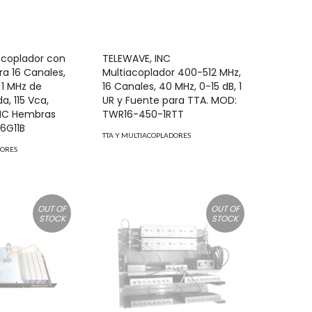
iacoplador con
TELEWAVE, INC
ra 16 Canales,
Multiacoplador 400-512 MHz,
1 MHz de
16 Canales, 40 MHz, 0-15 dB, 1
, 115 Vca,
UR y Fuente para TTA. MOD:
NC Hembras
TWR16-450-1RTT
6G11B
TTA Y MULTIACOPLADORES
DORES
OUT OF
OUT OF
STOCK
STOCK