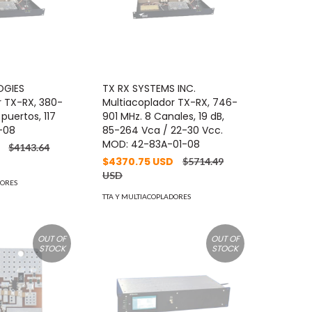
OGIES
TX RX SYSTEMS INC.
r TX-RX, 380-
Multiacoplador TX-RX, 746-
 puertos, 117
901 MHz. 8 Canales, 19 dB,
-08
85-264 Vca / 22-30 Vcc.
MOD: 42-83A-01-08
D
$4143.64
$4370.75 USD
$5714.49
USD
DORES
TTA Y MULTIACOPLADORES
OUT OF
OUT OF
STOCK
STOCK