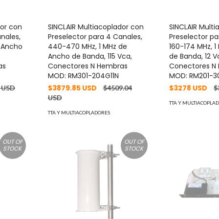
dor con
SINCLAIR Multiacoplador con
SINCLAIR Mult
nales,
Preselector para 4 Canales,
Preselector pa
e Ancho
440-470 MHz, 1 MHz de
160-174 MHz, 
Ancho de Banda, 115 Vca,
de Banda, 12 V
as
Conectores N Hembras
Conectores N
MOD: RM301-204G11N
MOD: RM201-
$3879.85 USD
$3278 USD
6 USD
$4509.04
$
USD
TTA Y MULTIACOPLA
TTA Y MULTIACOPLADORES
OUT OF
OUT OF
STOCK
STOCK