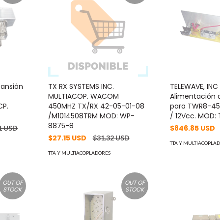
pansión
TX RX SYSTEMS INC.
TELEWAVE, INC
MULTIACOP. WACOM
Alimentación 
CP.
450MHZ TX/RX 42-05-01-08
para TWR8-450
/M1014508TRM MOD: WP-
/ 12Vcc. MOD:
8875-8
$846.85 USD
1 USD
$27.15 USD
$31.32 USD
TTA Y MULTIACOPLA
TTA Y MULTIACOPLADORES
OUT OF
OUT OF
STOCK
STOCK