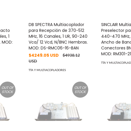
DB SPECTRA Multiacoplador
SINCLAIR Mult
pacto
para Recepción de 370-512
Preselector pa
es, 1
MHz, 16 Canales, 1 UR, 90-240
440-470 MHz, 
. MOD:
Vca/ 12 Vcd, N/BNC Hembras.
Ancho de Banda
MOD: DS-RMC06-16-BAN
Conectores B
MOD: RM301-21
$4249.05 USD
$4938.12
USD
TTA Y MULTIACOPLA
TTA Y MULTIACOPLADORES
OUT OF
OUT OF
STOCK
STOCK