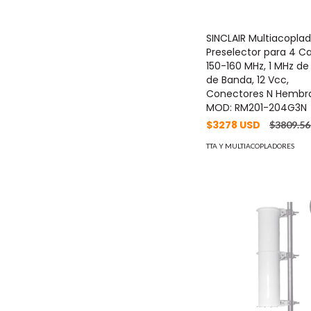
SINCLAIR Multiacopla
Preselector para 4 Ca
150-160 MHz, 1 MHz d
de Banda, 12 Vcc,
Conectores N Hembr
MOD: RM201-204G3N
$3278 USD
$3809.5
TTA Y MULTIACOPLADORES