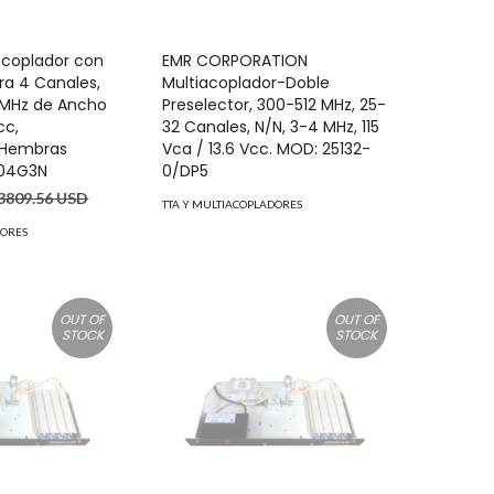
iacoplador con
EMR CORPORATION
ra 4 Canales,
Multiacoplador-Doble
1 MHz de Ancho
Preselector, 300-512 MHz, 25-
cc,
32 Canales, N/N, 3-4 MHz, 115
 Hembras
Vca / 13.6 Vcc. MOD: 25132-
304G3N
0/DP5
3809.56 USD
TTA Y MULTIACOPLADORES
DORES
OUT OF
OUT OF
STOCK
STOCK