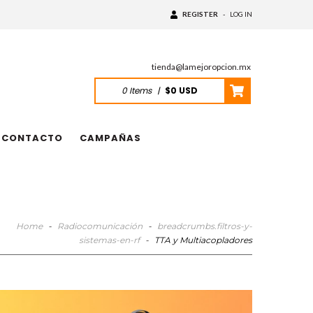
REGISTER
-
LOG IN
tienda@lamejoropcion.mx
0
Items
|
$0 USD
CONTACTO
CAMPAÑAS
Home
-
Radiocomunicación
-
breadcrumbs.filtros-y-
sistemas-en-rf
-
TTA y Multiacopladores