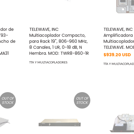
ador de
TELEWAVE, INC
TELEWAVE, INC 
793-
Multiacoplador Compacto,
Amplificadora 
ncho de
para Rack 19", 806-960 MHz,
Multiacoplado
8 Canales, 1 UR, 0-18 dB, N
TELEWAVE. MO
MA31
Hembra. MOD: TWR8-860-1R
$939.20 USD
TTA Y MULTIACOPLADORES
TTA Y MULTIACOPLA
OUT OF
OUT OF
STOCK
STOCK