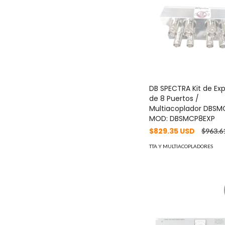
DB SPECTRA Kit de Ex
de 8 Puertos /
Multiacoplador DBSM
MOD: DBSMCP8EXP
$829.35 USD
$963.6
TTA Y MULTIACOPLADORES