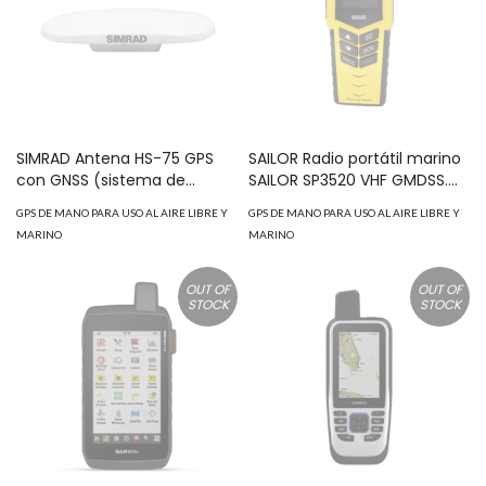
SIMRAD Antena HS-75 GPS
SAILOR Radio portátil marino
con GNSS (sistema de
SAILOR SP3520 VHF GMDSS.
navegación por satélite
MOD: 4035-20B
GPS DE MANO PARA USO AL AIRE LIBRE Y
GPS DE MANO PARA USO AL AIRE LIBRE Y
global) 15585-001
MARINO
MARINO
OUT OF
OUT OF
STOCK
STOCK