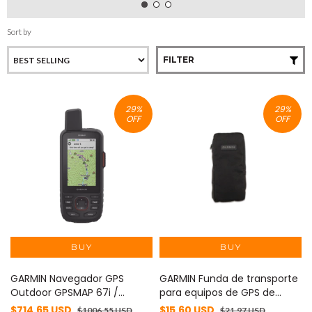
Sort by
FILTER
29
%
29
%
OFF
OFF
GARMIN Navegador GPS
GARMIN Funda de transporte
Outdoor GPSMAP 67i /
para equipos de GPS de
Pantalla TFT Transflectiva a
mano 10-10117-02
$714.65 USD
$15.60 USD
$1006.55 USD
$21.97 USD