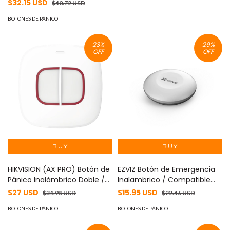
llamado de enfermería /
$32.15 USD
$40.72 USD
Compatible con JNS4CS /
Instalación en sanitario y
BOTONES DE PÁNICO
lavabo
23
%
29
%
OFF
OFF
HIKVISION (AX PRO) Botón de
EZVIZ Botón de Emergencia
Pánico Inalámbrico Doble /
Inalambrico / Compatible
Exterior IP66 / Indicador LED
con Kit de Alarmas EZVIZ /
$27 USD
$15.95 USD
$34.98 USD
$22.46 USD
MOD: DS-PDEB2-EG2-WB(B)
Protocolo Zigbee MOD: CS-
BOTONES DE PÁNICO
T3C
BOTONES DE PÁNICO