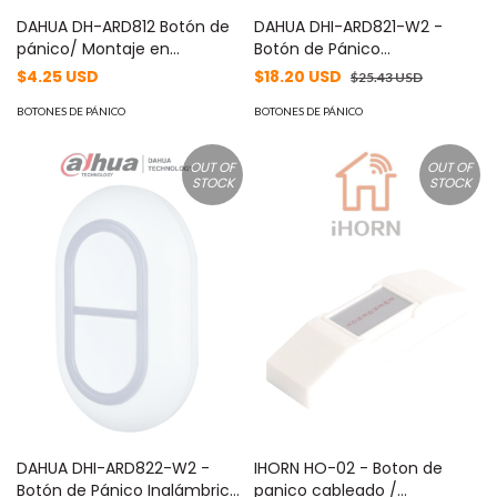
DAHUA DH-ARD812 Botón de
DAHUA DHI-ARD821-W2 -
pánico/ Montaje en
Botón de Pánico
superficie con tornillos/
Inalámbrico/ Indicador de
$4.25 USD
$18.20 USD
$25.43 USD
Funciona en una amplia
Estado con Luz Led / IP54 /
gama de entornos
BOTONES DE PÁNICO
Alarma de Batería Baja /
BOTONES DE PÁNICO
/Funciona sin fuente de
#AlarmasDahua #AD
alimentación.
OUT OF
OUT OF
STOCK
STOCK
DAHUA DHI-ARD822-W2 -
IHORN HO-02 - Boton de
Botón de Pánico Inalámbrico
panico cableado /