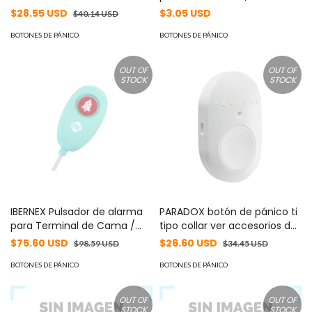
de 2 Botones / Indicador de
Compatible con paneles
$28.55 USD
$3.05 USD
$40.14 USD
Estado con Luz Led / IP54 /
cableado tradicional
Alarma de Batería Baja #BFA
BOTONES DE PÁNICO
BOTONES DE PÁNICO
OUT OF
OUT OF
STOCK
STOCK
IBERNEX Pulsador de alarma
PARADOX botón de pánico ti
para Terminal de Cama /
tipo collar ver accesorios de
Sumergible IP66 / LED de
montaje MOD: REM101
$75.60 USD
$26.60 USD
$98.59 USD
$34.45 USD
Aviso / Desconexión de
Cable Alarma / Material
BOTONES DE PÁNICO
BOTONES DE PÁNICO
Silicona Antibacteriana /
Longitud Cable 3 m MOD:
OUT OF
OUT OF
NX8809/C
STOCK
STOCK