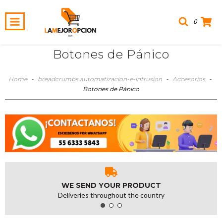
0
Botones de Pánico
Home
-
breadcrumbs.automatizacion-e-intrusion
-
Accesorios
-
Botones de Pánico
WE SEND YOUR PRODUCT
Deliveries throughout the country