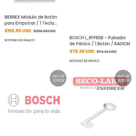
IBERNEX Módulo de Botón
para Empotrar / 1 Tecla
Iluminada con
$155.90 USD
$203.58 USD
Realimentación Táctil y
BOSCH I_RFPBSB - Pulsador
Audible / Lector RFID 125KHz
BOTONES DE PÁNICO
de Pánico / 1 Botón / RADION
Integrado / Comunicación
$76.25 USD
$91.14 USD
RS485 / Señalización
Luminosa de Estado de
BOTONES DE PÁNICO
Alarma y Presencia Médic
MOD: NX2397/B/V2
OUT OF
OUT OF
STOCK
STOCK