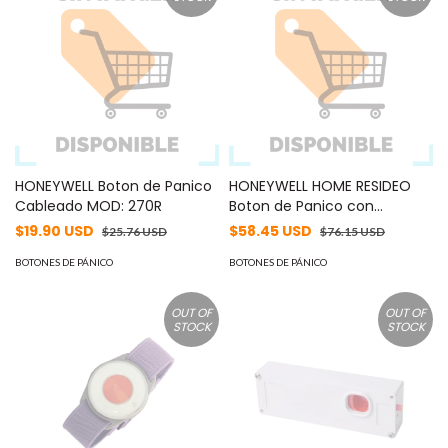
HONEYWELL Boton de Panico
HONEYWELL HOME RESIDEO
Cableado MOD: 270R
Boton de Panico con
Tecnologia Vplex MOD:
$19.90 USD
$58.45 USD
$25.76 USD
$76.15 USD
269SN
BOTONES DE PÁNICO
BOTONES DE PÁNICO
OUT OF
OUT OF
STOCK
STOCK