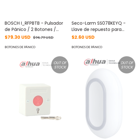
BOSCH I_RFPBTB - Pulsador
Seco-Larm SS078KEYQ -
de Pánico / 2 Botones /
Llave de repuesto para
RADION
botón de pánico SS078Q
$79.30 USD
$2.60 USD
$94.79 USD
BOTONES DE PÁNICO
BOTONES DE PÁNICO
OUT OF
OUT OF
STOCK
STOCK