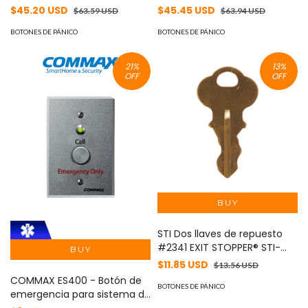
Inalámbrico Power G con
tecnología Power G
$45.20 USD
$45.45 USD
$63.59 USD
$63.94 USD
botón de pánico compatible
compatible con NEO, PRO,
con NEO, PRO, Qolsys e
BOTONES DE PÁNICO
Qolsys e IoTega #cer
BOTONES DE PÁNICO
IoTega #DSC-DIC
#DSCDEALS
21
%
13
%
OFF
OFF
STI Dos llaves de repuesto
#2341 EXIT STOPPER® STI-
6400 MOD: KIT-H19032
$11.85 USD
$13.56 USD
COMMAX ES400 - Botón de
BOTONES DE PÁNICO
emergencia para sistema de