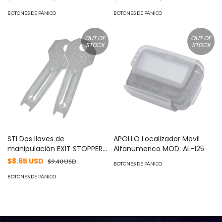
268
KIT-L16200
BOTONES DE PÁNICO
BOTONES DE PÁNICO
OUT OF
OUT OF
STOCK
STOCK
STI Dos llaves de
APOLLO Localizador Movil
manipulación EXIT STOPPER®
Alfanumerico MOD: AL-125
STI-6400 MOD: KIT-H19016
$8.65 USD
$9.40 USD
BOTONES DE PÁNICO
BOTONES DE PÁNICO