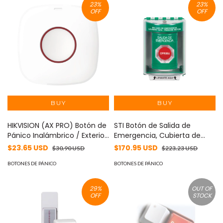
23
%
23
%
OFF
OFF
HIKVISION (AX PRO) Botón de
STI Botón de Salida de
Pánico Inalámbrico / Exterior
Emergencia, Cubierta de
IP66 / Indicador LED MOD:
Policarbonato Súper
$23.65 USD
$170.95 USD
$30.90 USD
$223.23 USD
DS-PDEB1-EG2-WB(B)
Resistente de Superficie con
BOTONES DE PÁNICO
Espaciador, Activación de
BOTONES DE PÁNICO
Acción Mantenida, Con
Bocina de Advertencia MOD:
29
%
OUT OF
SS2-181-EX-ES
OFF
STOCK