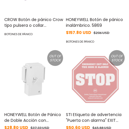
CROW Botón de pánico Crow
HONEYWELL Botón de pánico
tipo pulsera o collar
inalámbrico. 5869
impermeable MOD:
$157.80 USD
$206 USD
BOTONES DE PÁNICO
FWPANIC-9FB
BOTONES DE PÁNICO
OUT OF
OUT OF
STOCK
STOCK
HONEYWELL Botón de Pánico
STI Etiqueta de advertencia
de Doble Acción con
"Puerta con alarma" EXIT
Restablecimiento Manual
STOPPER® STI-6400 MOD:
$28.80 USD
$50.60 USD
$37.33 USD
$65.88 USD