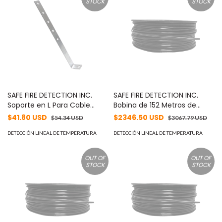
largo del cable. Ideal para
#WO
STOCK
STOCK
racks y charolas, compatible
con otras marcas
SAFE FIRE DETECTION INC.
SAFE FIRE DETECTION INC.
Soporte en L Para Cable
Bobina de 152 Metros de
Detector de Calor MOD: RS-
Cable Detector de Calor,
$41.80 USD
$2346.50 USD
$54.34 USD
$3067.79 USD
7053
Temperatura Fija 235° C,
DETECCIÓN LINEAL DE TEMPERATURA
Recubrimiento de Nylon
DETECCIÓN LINEAL DE TEMPERATURA
Negro para Aplicaciones en
Exterior, con Guía Acerada
OUT OF
OUT OF
MOD: TC455G-500
STOCK
STOCK