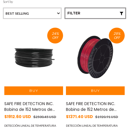
Sort by
FILTER
24
%
29
%
OFF
OFF
SAFE FIRE DETECTION INC.
SAFE FIRE DETECTION INC.
Bobina de 152 Metros de
Bobina de 152 Metros de
Cable Detector de Calor,
Cable Detector de Calor,
$1912.60 USD
$1371.40 USD
$2500.45 USD
$1920.91 USD
Temperatura Fija 78 ° C,
Temperatura Fija 68 grados
Recubrimiento de Nylon
DETECCIÓN LINEAL DE TEMPERATURA
Celsius, Recubrimiento de
DETECCIÓN LINEAL DE TEMPERATURA