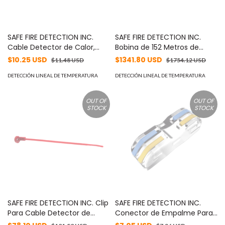
SAFE FIRE DETECTION INC.
SAFE FIRE DETECTION INC.
Cable Detector de Calor,
Bobina de 152 Metros de
Temperatura Fija 185 °C,
Cable Detector de Calor,
$10.25 USD
$1341.80 USD
$11.48 USD
$1754.12 USD
Precio por Metro MOD: TC-
Temperatura Fija 235° C,
365NG
DETECCIÓN LINEAL DE TEMPERATURA
Recubrimiento de Nylon
DETECCIÓN LINEAL DE TEMPERATURA
Negro para Aplicaciones en
Exterior, con Guía Acerada
OUT OF
OUT OF
MOD: TC-455NG-500
STOCK
STOCK
SAFE FIRE DETECTION INC. Clip
SAFE FIRE DETECTION INC.
Para Cable Detector de
Conector de Empalme Para
Calor MOD: RG-1116C
Cable y Conexiones en Cajas