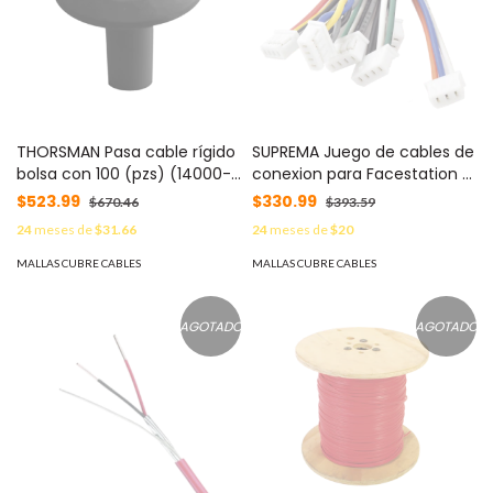
THORSMAN Pasa cable rígido
SUPREMA Juego de cables de
bolsa con 100 (pzs) (14000-
conexion para Facestation 2
00002) MOD: TH-PC-RIG
MOD: SP-FS2-CABLE-KIT
$523.99
$330.99
$670.46
$393.59
24
meses de
$31.66
24
meses de
$20
MALLAS CUBRE CABLES
MALLAS CUBRE CABLES
AGOTADO
AGOTADO