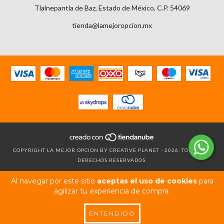
Tlalnepantla de Baz, Estado de México, C.P. 54069
tienda@lamejoropcion.mx
COPYRIGHT LA MEJOR OPCION BY CREATIVE PLANET - 2026. TODOS LOS
DERECHOS RESERVADOS.
Al navegar por este sitio
aceptas el uso de cookies
para
agilizar tu experiencia de compra.
ENTENDIDO