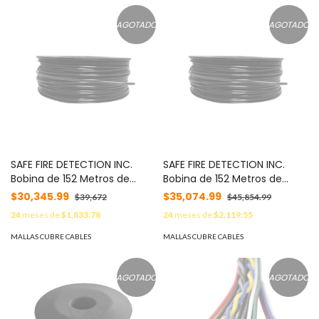
AGOTADO
AGOTADO
SAFE FIRE DETECTION INC.
SAFE FIRE DETECTION INC.
Bobina de 152 Metros de
Bobina de 152 Metros de
Cable Detector de Calor,
Cable Detector de Calor,
$30,345.99
$35,074.99
$39,672
$45,854.99
Temperatura Fija 88 °C,
Temperatura Fija 104 °C,
24
meses de
$1,833.78
24
meses de
$2,119.55
Recubrimiento de Nylon
Recubrimiento de Nylon
Negro para Aplicaciones en
Negro para Aplicaciones en
MALLAS CUBRE CABLES
MALLAS CUBRE CABLES
Exterior MOD: TC-190N-500
Exterior, con Guía Acerada
TC-220NG-500
AGOTADO
AGOTADO