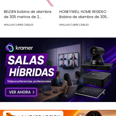
BELDEN bobina de alambre
HONEYWELL HOME RESIDEO
de 305 metros de 2
Bobina de alambre de 305
conductores calibre 14
metros, 2 x 14 AWG, tipo
MALLAS CUBRE CABLES
MALLAS CUBRE CABLES
c/aislamiento pvc contra
FPLR-CL2R, color rojo, para
incendio MOD: 5120FL/1000
aplicaciones en sistemas de
detección de incendio y
sistemas de voceo.
44241004/1000