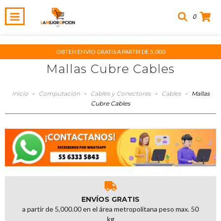
0
OBTEN ENVIO GRATIS A PARTIR DE 5,000
Mallas Cubre Cables
Inicio
-
Computación
-
Cables y Conectores
-
Cables
-
Mallas
Cubre Cables
ENVÍOS GRATIS
a partir de 5,000.00 en el área metropolitana peso max. 50
kg