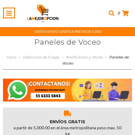
0
OBTEN ENVIO GRATIS A PARTIR DE 5,000
Paneles de Voceo
Inicio
-
Detección de Fuego
-
Notificación y Voceo
-
Paneles de
Voceo
ENVÍOS GRATIS
a partir de 5,000.00 en el área metropolitana peso max. 50
kg