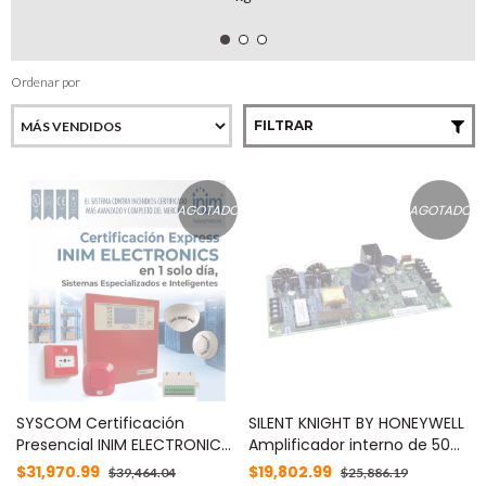
Ordenar por
FILTRAR
AGOTADO
AGOTADO
SYSCOM Certificación
SILENT KNIGHT BY HONEYWELL
Presencial INIM ELECTRONICS
Amplificador interno de 50
MOD: MASTERINIM
Watts con un circuito de voz
$31,970.99
$19,802.99
$39,464.04
$25,886.19