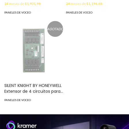
para Silent Knight MOD:
24
meses de
$1,931.98
24
meses de
$1,196.68
EVSINT50W
PANELES DE VOCEO
PANELES DE VOCEO
AGOTADO
SILENT KNIGHT BY HONEYWELL
Extensor de 4 circuitos para
ECS50W y ECS125W MOD:
PANELES DE VOCEO
ECSCE4