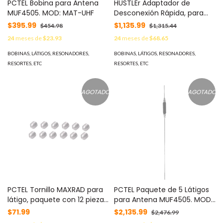
PCTEL Bobina para Antena
HUSTLEr Adaptador de
MUF4505. MOD: MAT-UHF
Desconexión Rápida, para
Prevenir Pérdidas por
$395.99
$1,135.99
$454.98
$1,315.44
Suciedad, Hielo y Vibración.
24
meses de
$23.93
24
meses de
$68.65
MOD: QD-2
BOBINAS, LÁTIGOS, RESONADORES,
BOBINAS, LÁTIGOS, RESONADORES,
RESORTES, ETC
RESORTES, ETC
AGOTADO
AGOTADO
PCTEL Tornillo MAXRAD para
PCTEL Paquete de 5 Látigos
látigo, paquete con 12 piezas
para Antena MUF4505. MOD:
MOD: MO32
MUB450//5PCK
$71.99
$2,135.99
$2,476.99