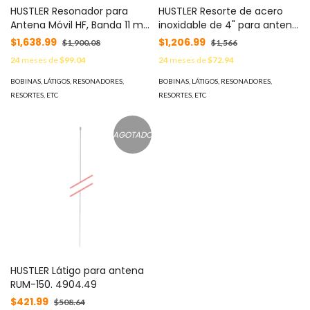
HUSTLER Resonador para
HUSTLER Resorte de acero
Antena Móvil HF, Banda 11 m
inoxidable de 4" para antena
(27 MHz) MOD: RM-11S
CB MOD: SSM-3
$1,638.99
$1,206.99
$1,900.08
$1,566
24
meses de
$99.04
24
meses de
$72.94
BOBINAS, LÁTIGOS, RESONADORES,
BOBINAS, LÁTIGOS, RESONADORES,
RESORTES, ETC
RESORTES, ETC
AGOTADO
HUSTLER Látigo para antena
RUM-150. 4904.49
$421.99
$508.64