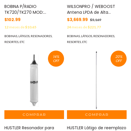
BOBINA P/RADIO
WILSONPRO / WEBOOST
TK720/TK270 MOD:
Antena LPDA de Alta
L34405905
Ganancia/ ESPECIAL PARA
$102.99
$3,669.99
$5,169
AMPLIFICADORES DE UNA A
12
meses de
$10.65
24
meses de
$221.77
CINCO BANDAS DE
FRECUENCIA/ 698-2700 MHz/
BOBINAS, LÁTIGOS, RESONADORES,
BOBINAS, LÁTIGOS, RESONADORES,
12.15 dBi de Ganancia. MOD:
RESORTES, ETC
RESORTES, ETC
311-228
14
%
20
%
OFF
OFF
HUSTLER Resonador para
HUSTLER Látigo de reemplazo