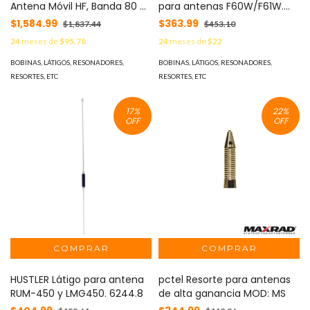
Antena Móvil HF, Banda 80 m
para antenas F60W/F61W.
(3.5 MHz) MOD: RM-80
MOD: F-3W
$1,584.99
$363.99
$1,837.44
$453.10
24
meses de
$95.78
24
meses de
$22
BOBINAS, LÁTIGOS, RESONADORES,
BOBINAS, LÁTIGOS, RESONADORES,
RESORTES, ETC
RESORTES, ETC
17
%
22
%
OFF
OFF
HUSTLER Látigo para antena
pctel Resorte para antenas
RUM-450 y LMG450. 6244.8
de alta ganancia MOD: MS