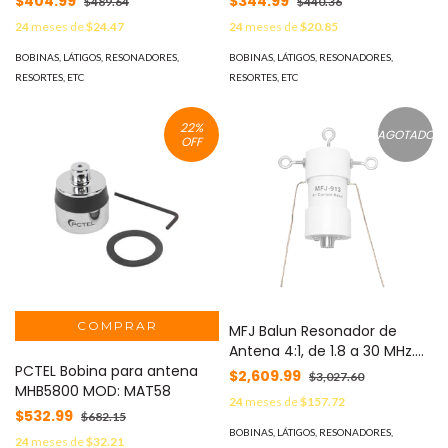
$404.99
$344.99
$489.64
$440.36
24
meses de
$24.47
24
meses de
$20.85
BOBINAS, LÁTIGOS, RESONADORES,
BOBINAS, LÁTIGOS, RESONADORES,
RESORTES, ETC
RESORTES, ETC
22
%
AGOTADO
OFF
MFJ Balun Resonador de
Antena 4:1, de 1.8 a 30 MHz.
PCTEL Bobina para antena
MOD: MFJ-913
$2,609.99
$3,027.60
MHB5800 MOD: MAT58
24
meses de
$157.72
$532.99
$682.15
BOBINAS, LÁTIGOS, RESONADORES,
24
meses de
$32.21