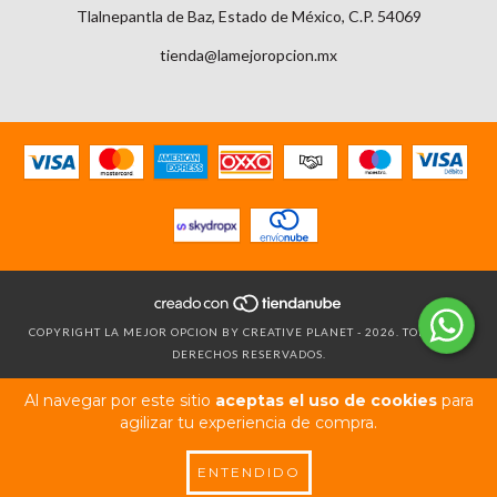
Tlalnepantla de Baz, Estado de México, C.P. 54069
tienda@lamejoropcion.mx
COPYRIGHT LA MEJOR OPCION BY CREATIVE PLANET - 2026. TODOS LOS
DERECHOS RESERVADOS.
Al navegar por este sitio
aceptas el uso de cookies
para
agilizar tu experiencia de compra.
ENTENDIDO