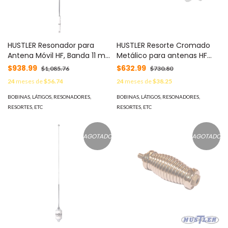
HUSTLER Resonador para
HUSTLER Resorte Cromado
Antena Móvil HF, Banda 11 m
Metálico para antenas HF
(27 MHz) MOD: RM-11
MOD: C-30
$938.99
$632.99
$1,085.76
$730.80
24
meses de
$56.74
24
meses de
$38.25
BOBINAS, LÁTIGOS, RESONADORES,
BOBINAS, LÁTIGOS, RESONADORES,
RESORTES, ETC
RESORTES, ETC
AGOTADO
AGOTADO