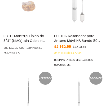
PCTEL Montaje Típico de
HUSTLER Resonador para
3/4" (NMO), sin Cable ni
Antena Móvil HF, Banda 80 m
Conector MOD: BM34R
MOD: RM-80S
$2,932.99
$3,403.44
BOBINAS, LÁTIGOS, RESONADORES,
24
meses de
$177.24
RESORTES, ETC
BOBINAS, LÁTIGOS, RESONADORES,
RESORTES, ETC
AGOTADO
AGOTADO