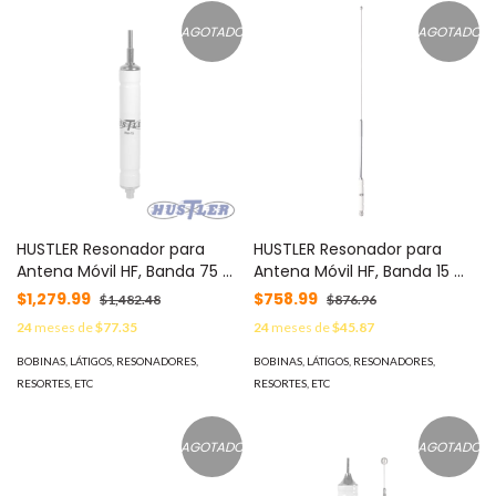
AGOTADO
AGOTADO
HUSTLER Resonador para
HUSTLER Resonador para
Antena Móvil HF, Banda 75 m
Antena Móvil HF, Banda 15 m
(3.8 MHz). MOD: RM-75
(21 MHz). MOD: RM-15
$1,279.99
$758.99
$1,482.48
$876.96
24
meses de
$77.35
24
meses de
$45.87
BOBINAS, LÁTIGOS, RESONADORES,
BOBINAS, LÁTIGOS, RESONADORES,
RESORTES, ETC
RESORTES, ETC
AGOTADO
AGOTADO