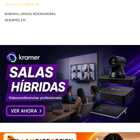
24
meses de
$25.50
BOBINAS, LÁTIGOS, RESONADORES,
RESORTES, ETC