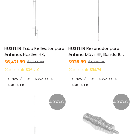
HUSTLER Tubo Reflector para
HUSTLER Resonador para
Antenas Hustler HX,
Antena Móvil HF, Banda 10 m
Aumenta 3 dB de Ganancia,
(28 MHz). MOD: RM-10
$6,471.99
$938.99
$7,516.80
$1,085.76
Rango de 139-174 MHz MOD:
24
meses de
$391.10
24
meses de
$56.74
RTA-150HX
BOBINAS, LÁTIGOS, RESONADORES,
BOBINAS, LÁTIGOS, RESONADORES,
RESORTES, ETC
RESORTES, ETC
AGOTADO
AGOTADO