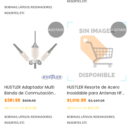
RESORTES, ETC
BOBINAS, LÁTIGOS, RESONADORES,
RESORTES, ETC
AGOTADO
AGOTADO
HUSTLER Adaptador Multi
HUSTLER Resorte de Acero
Banda de Conmutación
Inoxidable para Antenas HF
Automática para
MOD: C-29
$381.99
$1,010.99
$438.48
$1,169.28
Resonadores MOD: VP-1
24
meses de
$23.08
24
meses de
$61.09
BOBINAS, LÁTIGOS, RESONADORES,
BOBINAS, LÁTIGOS, RESONADORES,
RESORTES, ETC
RESORTES, ETC