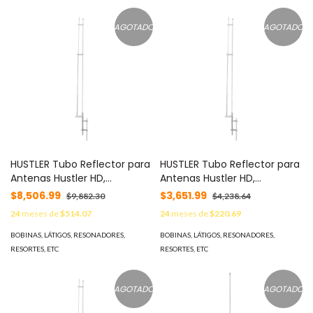
AGOTADO
AGOTADO
HUSTLER Tubo Reflector para
HUSTLER Tubo Reflector para
Antenas Hustler HD,
Antenas Hustler HD,
Aumenta 3 dB de Ganancia,
Aumenta 3 dB de Ganancia,
$8,506.99
$3,651.99
$9,882.30
$4,238.64
Rango de 430-512 MHz. MOD:
Rango de 139-174 MHz MOD:
24
meses de
$514.07
24
meses de
$220.69
RTA-450HD
RTA-150HD
BOBINAS, LÁTIGOS, RESONADORES,
BOBINAS, LÁTIGOS, RESONADORES,
RESORTES, ETC
RESORTES, ETC
AGOTADO
AGOTADO