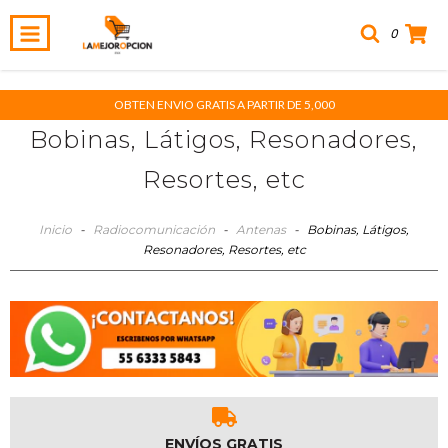
0
OBTEN ENVIO GRATIS A PARTIR DE 5,000
Bobinas, Látigos, Resonadores,
Resortes, etc
Inicio
-
Radiocomunicación
-
Antenas
-
Bobinas, Látigos,
Resonadores, Resortes, etc
ENVÍOS GRATIS