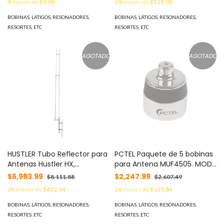
9
meses de
$9.48
24
meses de
$129.08
BOBINAS, LÁTIGOS, RESONADORES,
BOBINAS, LÁTIGOS, RESONADORES,
RESORTES, ETC
RESORTES, ETC
AGOTADO
AGOTADO
HUSTLER Tubo Reflector para
PCTEL Paquete de 5 bobinas
Antenas Hustler HX,
para Antena MUF4505. MOD:
Aumenta 3 dB de Ganancia,
MAT450//5PCK
$6,983.99
$2,247.99
$8,111.88
$2,607.49
Rango 430-512 MHz. MOD:
24
meses de
$422.04
24
meses de
$135.84
RTA-450HX
BOBINAS, LÁTIGOS, RESONADORES,
BOBINAS, LÁTIGOS, RESONADORES,
RESORTES, ETC
RESORTES, ETC