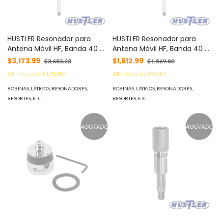
HUSTLER Resonador para
HUSTLER Resonador para
Antena Móvil HF, Banda 40 m
Antena Móvil HF, Banda 40 m
(7 MHz) MOD: RM-40S
(7 MHz) MOD: RM-40
$3,173.99
$1,612.99
$3,683.23
$1,869.80
24
meses de
$191.80
24
meses de
$97.47
BOBINAS, LÁTIGOS, RESONADORES,
BOBINAS, LÁTIGOS, RESONADORES,
RESORTES, ETC
RESORTES, ETC
AGOTADO
AGOTADO