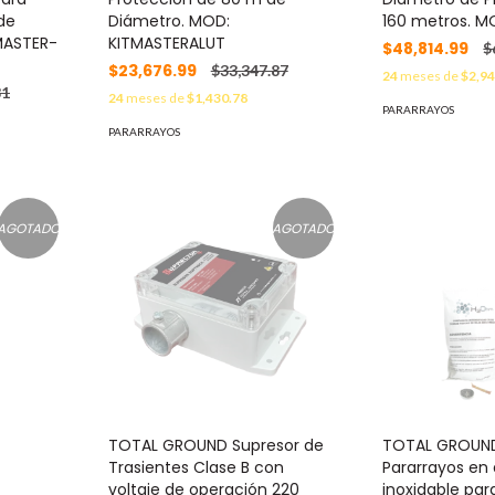
de
Diámetro. MOD:
160 metros. M
MASTER-
KITMASTERALUT
$48,814.99
$
$23,676.99
$33,347.87
24
meses de
$2,94
81
24
meses de
$1,430.78
PARARRAYOS
PARARRAYOS
AGOTADO
AGOTADO
TOTAL GROUND Supresor de
TOTAL GROUN
Trasientes Clase B con
Pararrayos en
voltaje de operación 220
inoxidable pa