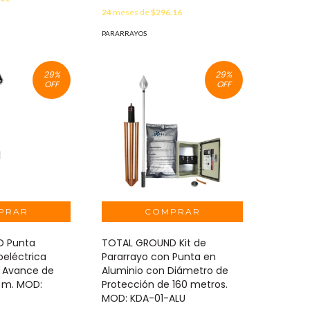
24
meses de
$296.16
PARARRAYOS
29
%
29
%
OFF
OFF
D Punta
TOTAL GROUND Kit de
oeléctrica
Pararrayo con Punta en
n Avance de
Aluminio con Diámetro de
 m. MOD:
Protección de 160 metros.
MOD: KDA-01-ALU