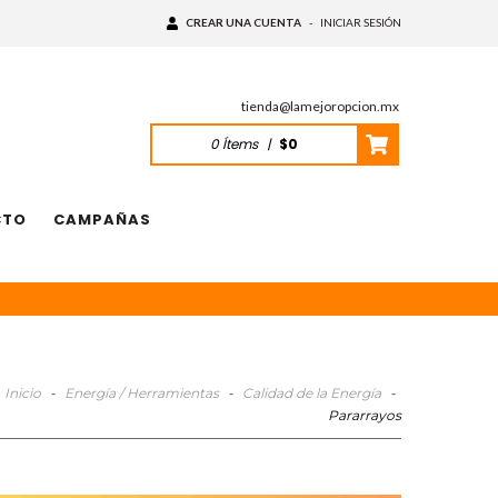
CREAR UNA CUENTA
-
INICIAR SESIÓN
tienda@lamejoropcion.mx
0
Ítems
|
$0
CTO
CAMPAÑAS
Inicio
-
Energía / Herramientas
-
Calidad de la Energía
-
Pararrayos