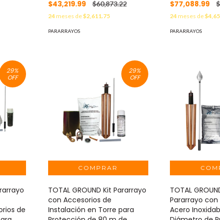
$43,219.99
$77,088.99
$60,873.22
$
24
meses de
$2,611.75
24
meses de
$4,65
PARARRAYOS
PARARRAYOS
29
%
29
%
OFF
OFF
rarrayo
TOTAL GROUND Kit Pararrayo
TOTAL GROUND
con Accesorios de
Pararrayo con
orios de
Instalación en Torre para
Acero Inoxida
para
Protección de 80 m de
Diámetro de P