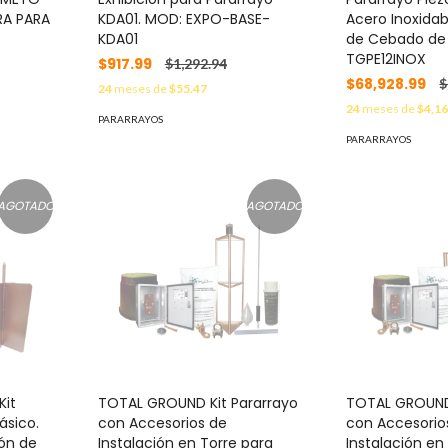
RA PARA
KDA01. MOD: EXPO-BASE-
Acero Inoxida
KDA01
de Cebado de
TGPE12INOX
$917.99
$1,292.94
$68,928.99
$
24
meses de
$55.47
24
meses de
$4,16
PARARRAYOS
PARARRAYOS
AGOTADO
AGOTADO
Kit
TOTAL GROUND Kit Pararrayo
TOTAL GROUND 
ásico.
con Accesorios de
con Accesorio
ión de
Instalación en Torre para
Instalación en