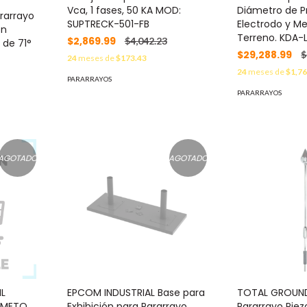
Vca, 1 fases, 50 KA MOD:
Diámetro de P
rarrayo
SUPTRECK-501-FB
Electrodo y Me
on
Terreno. KDA-
$2,869.99
$4,042.23
 de 71°
$29,288.99
$
24
meses de
$173.43
24
meses de
$1,76
PARARRAYOS
PARARRAYOS
AGOTADO
AGOTADO
L
EPCOM INDUSTRIAL Base para
TOTAL GROUN
IAMETO
Exhibición para Pararrayo
Pararrayo Piez