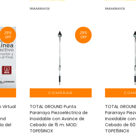
PARARRAYOS
PARARRAYOS
29
%
29
%
OFF
OFF
 Virtual
TOTAL GROUND Punta
TOTAL GROUN
Pararrayo Piezoeléctrica de
Pararrayo Piez
und
Inoxidable con Avance de
Inoxidable co
ía del
Cebado de 15 m. MOD:
Cebado de 60
TGPE6INOX
TGPE15INOX