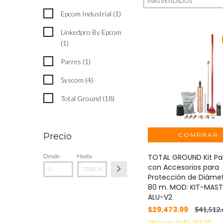
Epcom Industrial (1)
Linkedpro By Epcom
(1)
Parres (1)
Syscom (4)
Total Ground (18)
Precio
TOTAL GROUND Kit Pa
Desde
Hasta
con Accesorios para
Protección de Diáme
80 m. MOD: KIT-MAST
ALU-V2
$29,473.99
$41,512.
24
meses de
$1,781.09