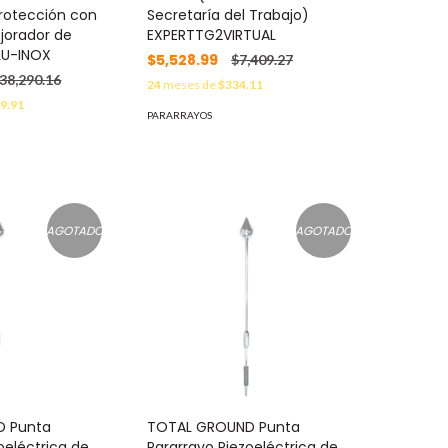
rotección con
Secretaría del Trabajo)
jorador de
EXPERTTG2VIRTUAL
LU-INOX
$5,528.99
$7,409.27
38,290.16
24
meses de
$334.11
9.91
PARARRAYOS
AGOTADO
AGOTADO
D Punta
TOTAL GROUND Punta
oeléctrica de
Pararrayo Piezoeléctrica de