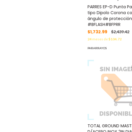
PARRES EP-D Punta Pa
tipo Dipolo Corona c
ángulo de protección
#BFLASH#BFPRR
$1,732.99
$2,439.42
24
meses de
$104.72
PARARRAYOS
TOTAL GROUND MASTI
D/ACERO INOX 2IN D