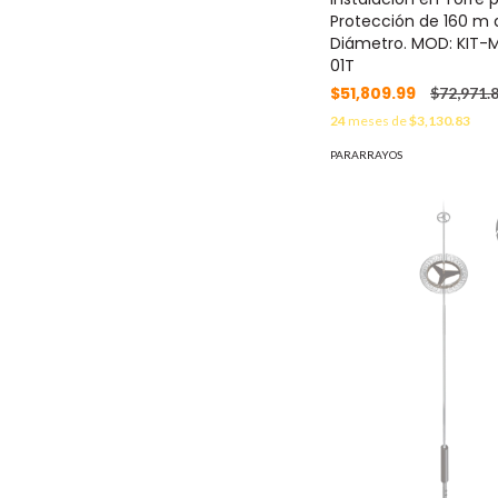
Protección de 160 m 
Diámetro. MOD: KIT-
01T
$51,809.99
$72,971.
24
meses de
$3,130.83
PARARRAYOS