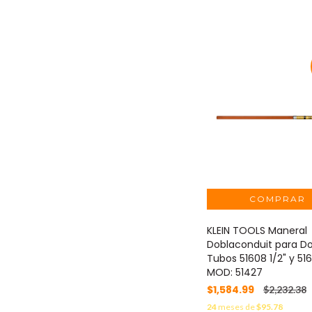
KLEIN TOOLS Maneral
Doblaconduit para D
Tubos 51608 1/2" y 51
MOD: 51427
$1,584.99
$2,232.38
24
meses de
$95.78