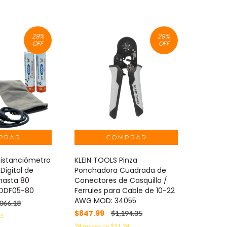
29
%
29
%
OFF
OFF
stanciómetro
KLEIN TOOLS Pinza
Digital de
Ponchadora Cuadrada de
 hasta 80
Conectores de Casquillo /
 DDF05-80
Ferrules para Cable de 10-22
AWG MOD: 34055
,066.18
$847.99
$1,194.35
65
24
meses de
$51.24