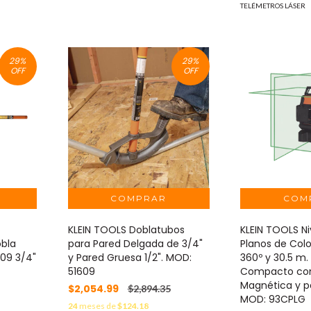
TELÉMETROS LÁSER
29
%
29
%
OFF
OFF
KLEIN TOOLS Doblatubos
KLEIN TOOLS Ni
obla
para Pared Delgada de 3/4"
Planos de Colo
609 3/4"
y Pared Gruesa 1/2". MOD:
360º y 30.5 m.
51609
Compacto co
Magnética y p
$2,054.99
$2,894.35
MOD: 93CPLG
24
meses de
$124.18