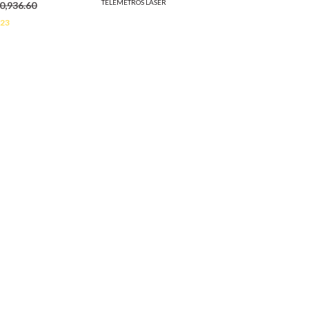
TELÉMETROS LÁSER
0,936.60
.23