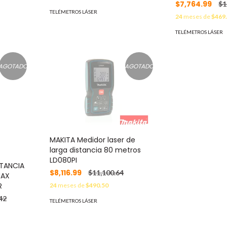
$7,764.99
$1
TELÉMETROS LÁSER
24
meses de
$469
TELÉMETROS LÁSER
AGOTADO
AGOTADO
MAKITA Medidor laser de
larga distancia 80 metros
LD080PI
STANCIA
$8,116.99
$11,100.64
MAX
R
24
meses de
$490.50
42
TELÉMETROS LÁSER