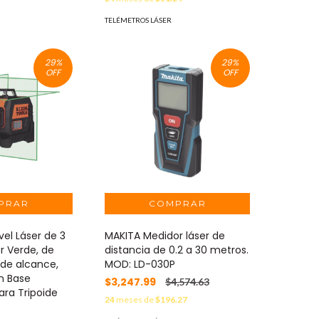
TELÉMETROS LÁSER
29
%
29
%
OFF
OFF
vel Láser de 3
MAKITA Medidor láser de
r Verde, de
distancia de 0.2 a 30 metros.
 de alcance,
MOD: LD-030P
n Base
$3,247.99
$4,574.63
ara Tripoide
24
meses de
$196.27