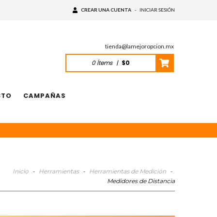
CREAR UNA CUENTA
-
INICIAR SESIÓN
tienda@lamejoropcion.mx
0
Ítems
|
$0
CTO
CAMPAÑAS
Inicio
-
Herramientas
-
Herramientas de Medición
-
Medidores de Distancia