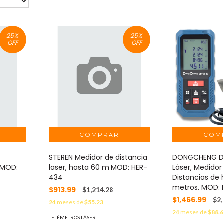
25
%
25
%
OFF
OFF
STEREN Medidor de distancia
DONGCHENG Di
 MOD:
laser, hasta 60 m MOD: HER-
Láser, Medidor 
434
Distancias de
metros. MOD:
$913.99
$1,214.28
$1,466.99
$2
24
meses de
$55.23
24
meses de
$88.
TELÉMETROS LÁSER