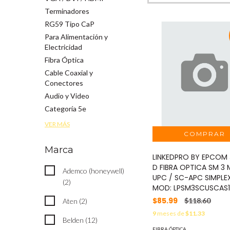
Terminadores
RG59 Tipo CaP
Para Alimentación y
Electricidad
Fibra Óptica
Cable Coaxial y
Conectores
Audio y Video
Categoría 5e
VER MÁS
Marca
LINKEDPRO BY EPCOM
D FIBRA OPTICA SM 3
Ademco (honeywell)
UPC / SC-APC SIMPLEX
(2)
MOD: LPSM3SCUSCAS1
$85.99
$118.60
Aten (2)
9
meses de
$11.33
Belden (12)
FIBRA ÓPTICA