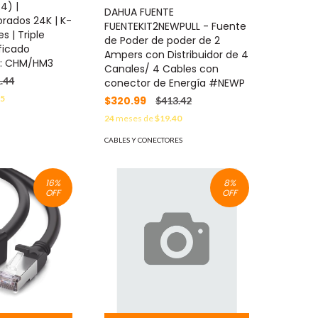
4) |
DAHUA FUENTE
rados 24K | K-
FUENTEKIT2NEWPULL - Fuente
s | Triple
de Poder de poder de 2
ificado
Ampers con Distribuidor de 4
: CHM/HM3
Canales/ 4 Cables con
.44
conector de Energía #NEWP
65
$320.99
$413.42
24
meses de
$19.40
CABLES Y CONECTORES
16
%
8
%
OFF
OFF