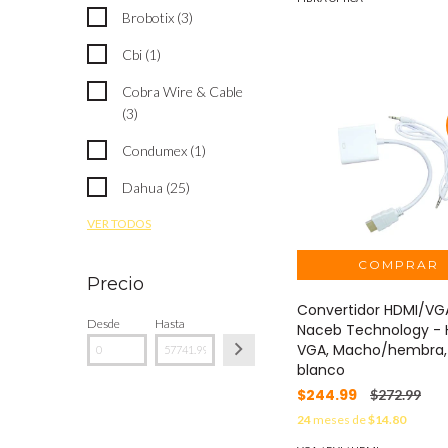
Brobotix (3)
Cbi (1)
Cobra Wire & Cable
(3)
Condumex (1)
Dahua (25)
VER TODOS
Precio
Convertidor HDMI/VG
Desde
Hasta
Naceb Technology - 
VGA, Macho/hembra,
blanco
$244.99
$272.99
24
meses de
$14.80