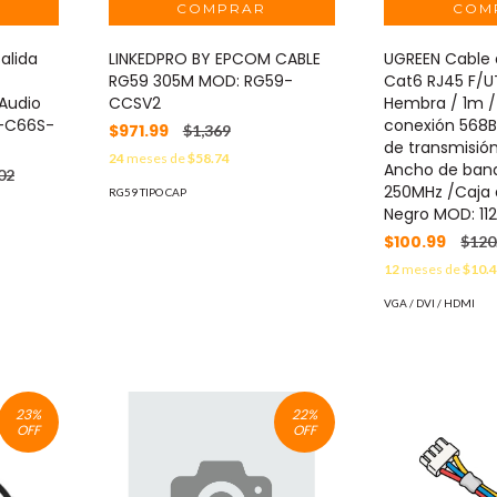
alida
LINKEDPRO BY EPCOM CABLE
UGREEN Cable 
RG59 305M MOD: RG59-
Cat6 RJ45 F/U
 Audio
CCSV2
Hembra / 1m 
-C66S-
conexión 568B
$971.99
$1,369
de transmisió
24
meses de
$58.74
Ancho de band
02
250MHz /Caja 
RG59 TIPO CAP
Negro MOD: 11
$100.99
$120
12
meses de
$10.
VGA / DVI / HDMI
23
%
22
%
OFF
OFF