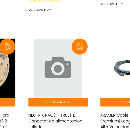
24
meses de
$18.61
VGA / DVI / HDMI
VGA / DVI / HDMI
12
%
20
%
OFF
OFF
Fibra
NEUTRIK NAC3F-TRUE1-L
KRAMER Cable
M3 2
Conector de alimentacion
Premium| Long
ffer
sellado
Alta Velocidad