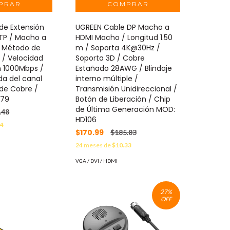
de Extensión
UGREEN Cable DP Macho a
TP / Macho a
HDMI Macho / Longitud 1.50
/ Método de
m / Soporta 4K@30Hz /
 / Velocidad
Soporta 3D / Cobre
n 1000Mbps /
Estañado 28AWG / Blindaje
a del canal
interno múltiple /
de Cobre /
Transmisión Unidireccional /
279
Botón de Liberación / Chip
de Última Generación MOD:
.48
HD106
44
$170.99
$185.83
24
meses de
$10.33
VGA / DVI / HDMI
27
%
OFF