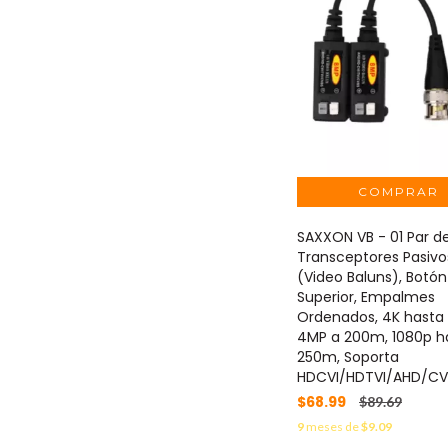
SAXXON VB - 01 Par d
Transceptores Pasivo
(Video Baluns), Botó
Superior, Empalmes
Ordenados, 4K hasta
4MP a 200m, 1080p h
250m, Soporta
HDCVI/HDTVI/AHD/CV
$68.99
$89.69
9
meses de
$9.09