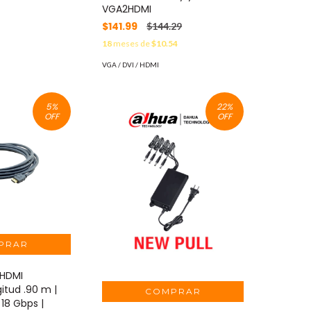
VGA2HDMI
$141.99
$144.29
18
meses de
$10.54
VGA / DVI / HDMI
5
%
22
%
OFF
OFF
 HDMI
itud .90 m |
 18 Gbps |