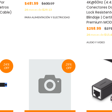
Por
4K@60Hz (4:4:
$481.99
$600.59
etros
Conectores Do
24
meses de
$29.13
 Cable)
Lock Resistente
Blindaje | Cert
PARA ALIMENTACIÓN Y ELECTRICIDAD
Premium MOD
$258.99
$271
24
meses de
$15.
AUDIO Y VIDEO
24
%
29
%
OFF
OFF