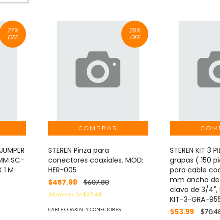
27
%
25
%
OFF
OFF
 JUMPER
STEREN Pinza para
STEREN KIT 3 P
 MM SC-
conectores coaxiales. MOD:
grapas ( 150 pi
 1 M
HER-005
para cable coa
mm ancho de 
$457.99
$607.80
clavo de 3/4"
24
meses de
$27.68
KIT-3-GRA-95
CABLE COAXIAL Y CONECTORES
$53.99
$70.4