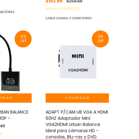
$193.99
$256.68
6
24
meses de
$11.72
ONECTORES
CABLE COAXIAL Y CONECTORES
5
%
2
%
OFF
OFF
BAN BALANCE
ADAPT P/CAM UB VGA A HDMI
80P -
60HZ Adaptador Mini
VGA2HDMI Urban Balance
.49
Ideal para cámaras HD -
09
consolas, Blu-ray y DVD.