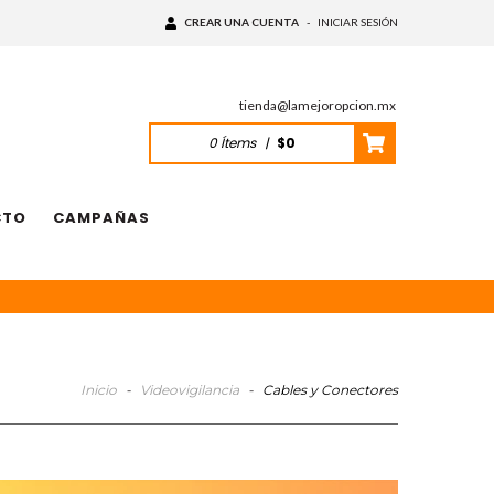
CREAR UNA CUENTA
-
INICIAR SESIÓN
tienda@lamejoropcion.mx
0
Ítems
|
$0
CTO
CAMPAÑAS
Inicio
-
Videovigilancia
-
Cables y Conectores