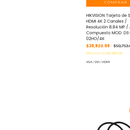
HIKVISION Tarjeta de S
HDMI 4K 2 Canales /
Resolución 8.84 MP /
Compuesto MOD: DS
02HO/4K
$38,820.99
$50,753.
24
meses de
$2,345.92
VGA / DVI / HDMI