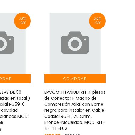
23
%
24
%
OFF
OFF
IEZAS DE 50
EPCOM TITANIUM KIT 4 piezas
ezas en total )
de Conector F Macho de
xial RG59, 6
Compresión Axial con Borne
cavidad,
Negro para instalar en Cable
, blancas MOD:
Coaxial RG-11, 75 Ohm,
5B
Bronce-Niquelado. MOD: KIT-
4-TT11-F02
8