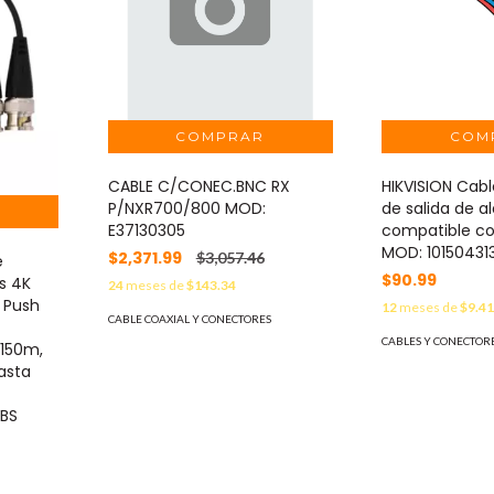
CABLE C/CONEC.BNC RX
HIKVISION Cab
P/NXR700/800 MOD:
de salida de 
E37130305
compatible co
MOD: 10150431
$2,371.99
$3,057.46
e
$90.99
s 4K
24
meses de
$143.34
n Push
12
meses de
$9.4
CABLE COAXIAL Y CONECTORES
CABLES Y CONECTOR
 150m,
asta
BS