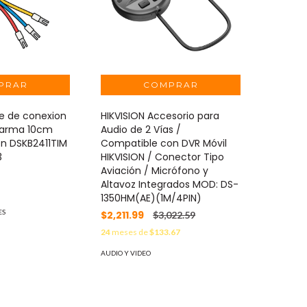
le de conexion
HIKVISION Accesorio para
alarma 10cm
Audio de 2 Vías /
n DSKB2411TIM
Compatible con DVR Móvil
3
HIKVISION / Conector Tipo
Aviación / Micrófono y
Altavoz Integrados MOD: DS-
1
1350HM(AE)(1M/4PIN)
ES
$2,211.99
$3,022.59
24
meses de
$133.67
AUDIO Y VIDEO