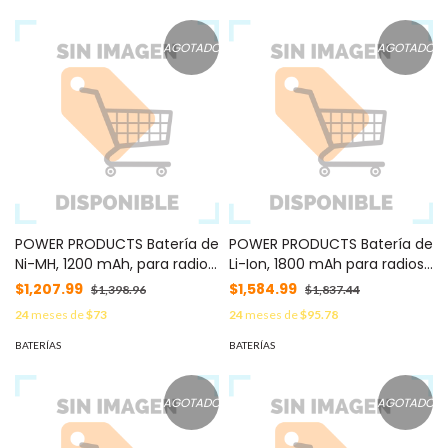
AGOTADO
AGOTADO
POWER PRODUCTS Batería de
POWER PRODUCTS Batería de
Ni-MH, 1200 mAh, para radios
Li-Ion, 1800 mAh para radios
HYT TC600 / TC600U /
HYT TC-700/780 MOD:
$1,207.99
$1,584.99
$1,398.96
$1,837.44
TC600V MOD: PPBL1506LI
PPBL1703LI
24
meses de
$73
24
meses de
$95.78
BATERÍAS
BATERÍAS
AGOTADO
AGOTADO