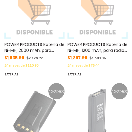
POWER PRODUCTS Batería de
POWER PRODUCTS Batería de
Ni-MH, 2000 mAh, para
Ni-MH, 1200 mAh, para radios
radios HYT TC600 / TC600U
HYT TC600 / TC600U /
$1,835.99
$1,297.99
$2,128.92
$1,503.36
/ TC600V MOD: PPBL2001LI
TC600V MOD: PPBL2009LI
24
meses de
$110.95
24
meses de
$78.44
BATERÍAS
BATERÍAS
AGOTADO
AGOTADO