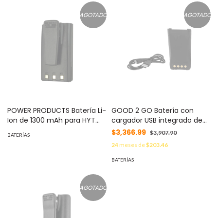
AGOTADO
AGOTADO
POWER PRODUCTS Batería Li-
GOOD 2 GO Batería con
Ion de 1300 mAh para HYT
cargador USB integrado de
TC500 / TC-500U / TC-500V
Li-Ion 2000MAH con clip para
$3,366.99
$3,907.90
BATERÍAS
MOD: PP-BL-1301L
radio HYT PD782 para
24
meses de
$203.46
cargarla como celular MOD:
PC-BL2006
BATERÍAS
AGOTADO