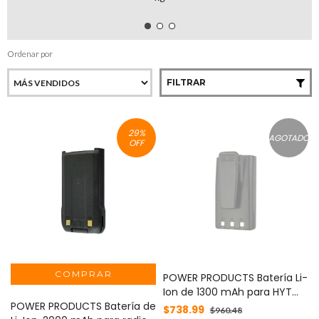
Ordenar por
FILTRAR
29
%
AGOTADO
OFF
POWER PRODUCTS Batería Li-
Ion de 1300 mAh para HYT
POWER PRODUCTS Batería de
TC500 / TC-500U / TC-500V
$738.99
$960.48