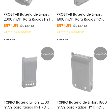
PROSTAR Batería de Li-ion,
PROSTAR Batería de Li-ion,
2000 mAh. Para Radios HYT
1800 mAh. Para Radios TC-
TC-610/ 610P. MOD:
700. MOD: PSBL2102L
$974.99
$974.99
$1,127.52
$1,127.52
PSBL2001L
24
meses de
$58.92
24
meses de
$58.92
BATERÍAS
BATERÍAS
AGOTADO
AGOTADO
TXPRO Batería Li-Ion, 2500
TXPRO Batería de Li-Ion, 1800
mAh, para radios HYT PD-
mAh, para Radios HYT: TC-