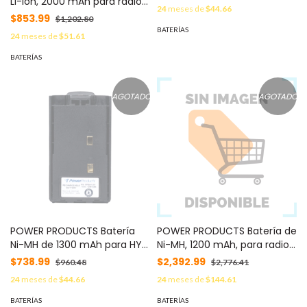
Li-Ion, 2000 mAh para radios
MOD: PPBH1301L
24
meses de
$44.66
HYT TC-508/ 518/ 580 MOD:
$853.99
$1,202.80
PP-BL-2003L
BATERÍAS
24
meses de
$51.61
BATERÍAS
AGOTADO
AGOTADO
POWER PRODUCTS Batería
POWER PRODUCTS Batería de
Ni-MH de 1300 mAh para HYT
Ni-MH, 1200 mAh, para radios
TC500 / TC-500U / TC-500V
HYT TC600 / TC600U /
$738.99
$2,392.99
$960.48
$2,776.41
MOD: PPBH1301
TC600V MOD: PPBL2010LI
24
meses de
$44.66
24
meses de
$144.61
BATERÍAS
BATERÍAS