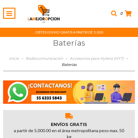
0
OBTEN ENVIO GRATIS A PARTIR DE 5,000
Baterías
Inicio
-
Radiocomunicación
-
Accesorios para Hytera (HYT)
-
Baterías
ENVÍOS GRATIS
a partir de 5,000.00 en el área metropolitana peso max. 50
kg