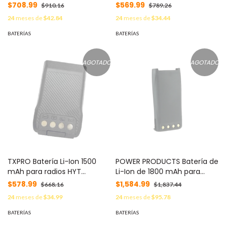
706/706G/786/786G MOD:
508 MOD: TX-BL1719
$708.99
$569.99
$910.16
$789.26
TX-BL2008
24
meses de
$42.84
24
meses de
$34.44
BATERÍAS
BATERÍAS
AGOTADO
AGOTADO
TXPRO Batería Li-Ion 1500
POWER PRODUCTS Batería de
mAh para radios HYT
Li-Ion de 1800 mAh para
PD500/505/506/600 MOD:
radios HYT TC-700U, TC-
$578.99
$1,584.99
$668.16
$1,837.44
TX-BL1502
700V, TC-780, TC-780M,
24
meses de
$34.99
24
meses de
$95.78
TC-780U, TC-780V. MOD:
PP-BL-1703
BATERÍAS
BATERÍAS