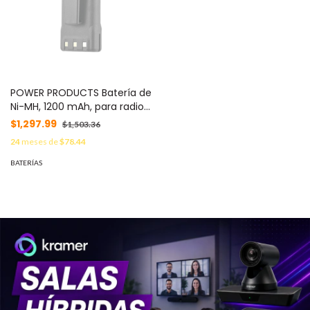
POWER PRODUCTS Batería de
Ni-MH, 1200 mAh, para radios
HYT TC600 / TC600U /
$1,297.99
$1,503.36
TC600V MOD: PP-BL-1203LI
24
meses de
$78.44
BATERÍAS