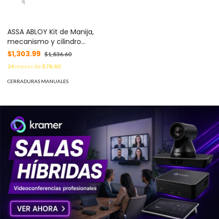
ASSA ABLOY Kit de Manija,
mecanismo y cilindro
mecanismo de Alta
$1,303.99
$1,836.60
Seguridad 82473
24
meses de
$78.80
CERRADURAS MANUALES