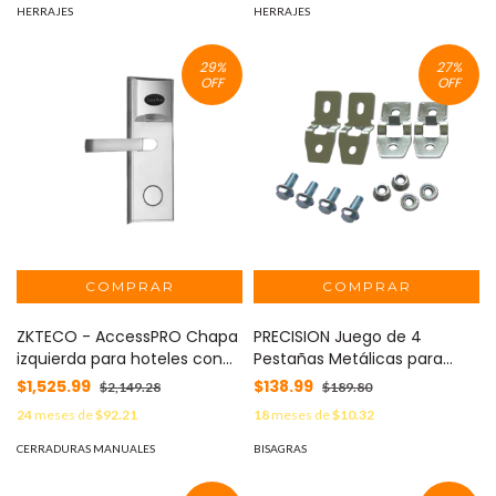
HERRAJES
HERRAJES
29
%
27
%
OFF
OFF
ZKTECO - AccessPRO Chapa
PRECISION Juego de 4
izquierda para hoteles con
Pestañas Metálicas para
tecnología MIFARE® / Sentido
Fijación a Pared de
$1,525.99
$138.99
$2,149.28
$189.80
Configurable MOD:
Gabinetes Línea PST. Incluye
24
meses de
$92.21
18
meses de
$10.32
LOCKPRO-1HI
tornillo y tuerca. MOD: PST-
WC-010
CERRADURAS MANUALES
BISAGRAS