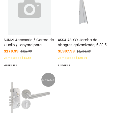
SUNMI Accesorio / Correa de
ASSA ABLOY Jamba de
Cuello / Lanyard para
bisagras galvanizada, 6'8", 5
Terminal SUNMI L3 / Nylon
3/4" izquierda MOD: 5054
$278.99
$1,997.99
$326.77
$2,606.87
Industrial / Liberación Rápida
24
meses de
$16.86
24
meses de
$120.74
/ Ajustable / Negro MOD: L3-
SHOULDER-STRAP
HERRAJES
BISAGRAS
AGOTADO