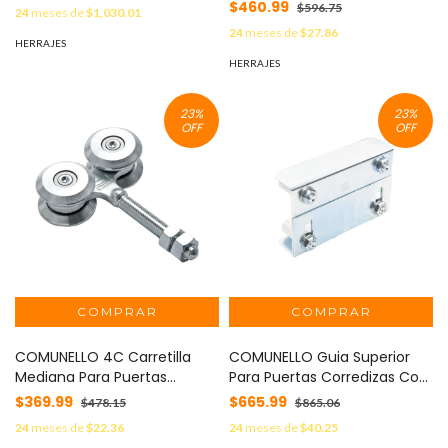
Capacidad Para Puertas de
$460.99
$596.75
24
meses de
$1,030.01
Hasta 220 Kg / Para Montaje
24
meses de
$27.86
en Superficie / Canal Tipo
HERRAJES
"V" MOD: 1150-9040-001
HERRAJES
23
%
23
%
OFF
OFF
COMUNELLO 4C Carretilla
COMUNELLO Guia Superior
Mediana Para Puertas
Para Puertas Corredizas Con
Colgantes / Fabricada en
4 Rodillos de 30 mm 1130-
$369.99
$665.99
$478.15
$865.06
Acero Galvanizado 10101110001
6005-001
24
meses de
$22.36
24
meses de
$40.25