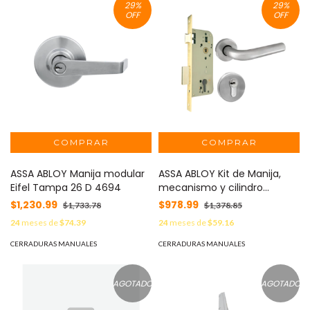
29
%
29
%
OFF
OFF
ASSA ABLOY Manija modular
ASSA ABLOY Kit de Manija,
Eifel Tampa 26 D 4694
mecanismo y cilindro
mecánico 85208
$1,230.99
$978.99
$1,733.78
$1,378.85
24
meses de
$74.39
24
meses de
$59.16
CERRADURAS MANUALES
CERRADURAS MANUALES
AGOTADO
AGOTADO