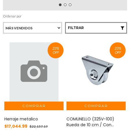
Ordenar por
FILTRAR
23
%
23
%
OFF
OFF
Herraje metalico
COMUNELLO (325V-100)
Rueda de 10 cm / Con
$17,044.99
$22,157.19