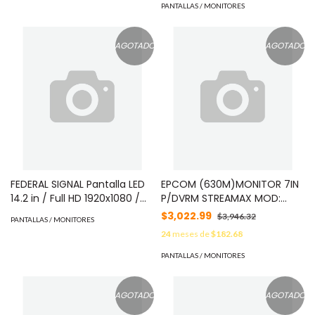
HDMI/HDBaseT (LAN), Brillo
PANTALLAS / MONITORES
3500 cd/m2. Compatible
VESA MOD: OH55A-S
AGOTADO
AGOTADO
FEDERAL SIGNAL Pantalla LED
EPCOM (630M)MONITOR 7IN
14.2 in / Full HD 1920x1080 /
P/DVRM STREAMAX MOD:
250 nits / Contraste 1000:1 /
XMRMONITOR
$3,022.99
$3,946.32
PANTALLAS / MONITORES
HDMI y VGA MOD:
24
meses de
$182.68
X142P125LED
PANTALLAS / MONITORES
AGOTADO
AGOTADO