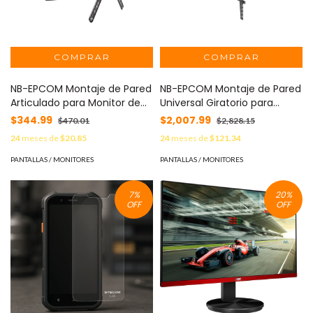
NB-EPCOM Montaje de Pared
NB-EPCOM Montaje de Pared
Articulado para Monitor de
Universal Giratorio para
32-55" / Soporta hasta 27.2
Monitores de 75-110 " /
$344.99
$2,007.99
$470.01
$2,828.15
Kg / Vesa 400 x 400 / 100 x
Soporta hasta 90.9 Kg / Vesa
24
meses de
$20.85
24
meses de
$121.34
100 / Acero / Separación a
800 x 600 / 400 x 400 /
Pared de 5 cm a 40 cm
Acero / 10° de Inclinación
PANTALLAS / MONITORES
PANTALLAS / MONITORES
MOD: P4-NB
MOD: SP5-NB
7
%
20
%
OFF
OFF