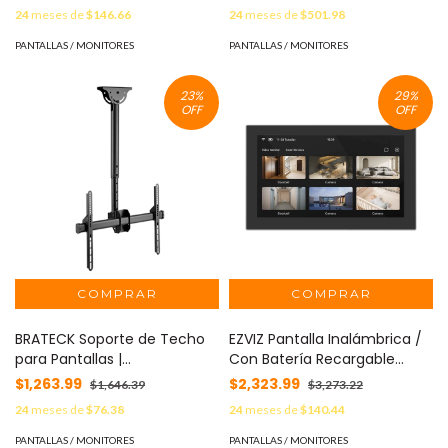
Metalico/Full HD/ Angulo de
Diseñada para operar 24/7,
24
meses de
$146.66
24
meses de
$501.98
Visualización 178
con conectividad VGA y
Grados/HDMI&VGA/ Diseño
HDMI, altavoces integrados,
PANTALLAS / MONITORES
PANTALLAS / MONITORES
de Micro Bisel/ Especial para
brillo de 330 cd/m² y tiempo
Videovigilancia
de respuesta de 8 ms.
23
%
29
%
24/7/Resolución 1920×1080/
#SMBMonitoreo
OFF
OFF
Certificaciones CE/FCC/
#ProAccesorios #ARN
#MonitorDahua
BRATECK Soporte de Techo
EZVIZ Pantalla Inalámbrica /
para Pantallas |
Con Batería Recargable
Compatibilidad VESA
4600mAh / Wi-Fi / Ideal Para
$1,263.99
$2,323.99
$1,646.39
$3,273.22
200x200 a 600x400 |
Escritorio o Pared / Vista en
24
meses de
$76.38
24
meses de
$140.44
Pantallas Hasta 70 Pulgadas |
Vivo de Cámaras EZVIZ /
Capacidad de Carga 50 kg |
Compatible con
PANTALLAS / MONITORES
PANTALLAS / MONITORES