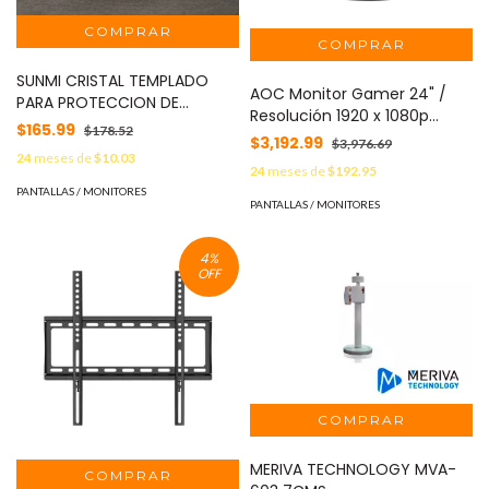
SUNMI CRISTAL TEMPLADO
AOC Monitor Gamer 24" /
PARA PROTECCION DE
Resolución 1920 x 1080p
PANTALLA L2S MOD:
$165.99
$178.52
144Hz, con Entradas de Video
$3,192.99
$3,976.69
L2SSCREENP
HDMI / DISPLAYPORT . Bisel
24
meses de
$10.03
24
meses de
$192.95
Ultra Delgado. Soporta VESA
PANTALLAS / MONITORES
G2490VX
PANTALLAS / MONITORES
4
%
OFF
MERIVA TECHNOLOGY MVA-