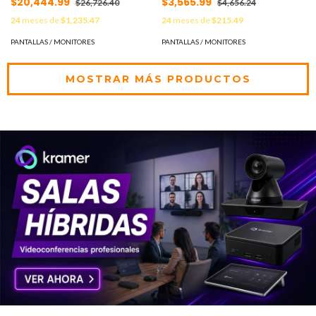
$20,444.99
$3,565.99
$26,726.40
$4,656.24
Interactivo WM55R SAMSUNG
WM65R SAMSUNG MOD:
24
meses de
$1,235.47
24
meses de
$215.49
MOD: STNWM55R
WMNWM65R
PANTALLAS / MONITORES
PANTALLAS / MONITORES
MOSTRAR MÁS PRODUCTOS