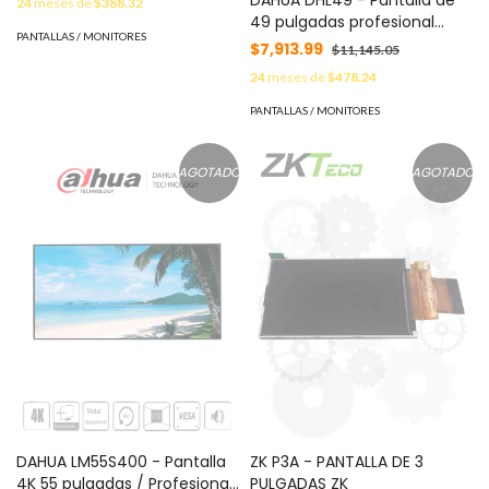
24
meses de
$388.32
Gestión Unificada de
49 pulgadas profesional
Seguridad MOD: DS-KH9570-
PANTALLAS / MONITORES
para CCTV / F HD / Panel
$7,913.99
$11,145.05
WTE1
grado industrial / 24 / 7 /
24
meses de
$478.24
Brillo 450 NITS / 8MS /
Carcasa de metal /
PANTALLAS / MONITORES
Altavoces
AGOTADO
AGOTADO
DAHUA LM55S400 - Pantalla
ZK P3A - PANTALLA DE 3
4K 55 pulgadas / Profesional
PULGADAS ZK