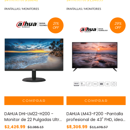
VESA 100 × 100 mm MOD:
R32XHQ-L1
PANTALLAS / MONITORES
PANTALLAS / MONITORES
21
%
29
%
OFF
OFF
DAHUA DHI-LM22-H200 -
DAHUA LM43-F200 -Pantalla
Monitor de 22 Pulgadas Ultra
profesional de 43" FHD, ideal
Delgado/Housing
para sistemas CCTV.
$2,426.99
$8,306.99
$3,088.15
$11,698.57